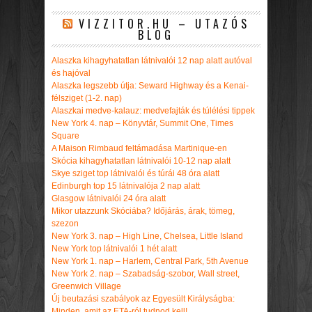
VIZZITOR.HU – UTAZÓS
BLOG
Alaszka kihagyhatatlan látnivalói 12 nap alatt autóval
és hajóval
Alaszka legszebb útja: Seward Highway és a Kenai-
félsziget (1-2. nap)
Alaszkai medve-kalauz: medvefajták és túlélési tippek
New York 4. nap – Könyvtár, Summit One, Times
Square
A Maison Rimbaud feltámadása Martinique-en
Skócia kihagyhatatlan látnivalói 10-12 nap alatt
Skye sziget top látnivalói és túrái 48 óra alatt
Edinburgh top 15 látnivalója 2 nap alatt
Glasgow látnivalói 24 óra alatt
Mikor utazzunk Skóciába? Időjárás, árak, tömeg,
szezon
New York 3. nap – High Line, Chelsea, Little Island
New York top látnivalói 1 hét alatt
New York 1. nap – Harlem, Central Park, 5th Avenue
New York 2. nap – Szabadság-szobor, Wall street,
Greenwich Village
Új beutazási szabályok az Egyesült Királyságba:
Minden, amit az ETA-ról tudnod kell!