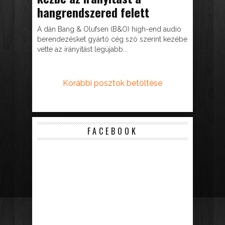
hangrendszered felett
A dán Bang & Olufsen (B&O) high-end audio
berendezésket gyártó cég szó szerint kezébe
vette az irányítást legújabb...
Korábbi posztok betöltése
FACEBOOK