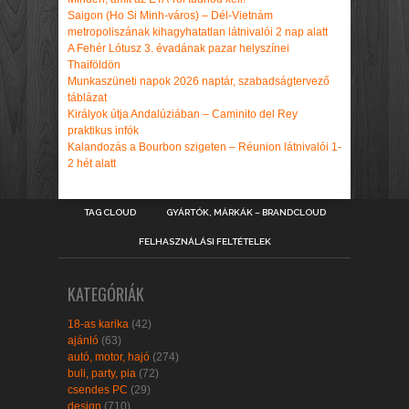
Saigon (Ho Si Minh-város) – Dél-Vietnám
metropoliszának kihagyhatatlan látnivalói 2 nap alatt
A Fehér Lótusz 3. évadának pazar helyszínei
Thaiföldön
Munkaszüneti napok 2026 naptár, szabadságtervező
táblázat
Királyok útja Andalúziában – Caminito del Rey
praktikus infók
Kalandozás a Bourbon szigeten – Réunion látnivalói 1-
2 hét alatt
TAG CLOUD
GYÁRTÓK, MÁRKÁK – BRANDCLOUD
FELHASZNÁLÁSI FELTÉTELEK
KATEGÓRIÁK
18-as karika
(42)
ajánló
(63)
autó, motor, hajó
(274)
buli, party, pia
(72)
csendes PC
(29)
design
(710)