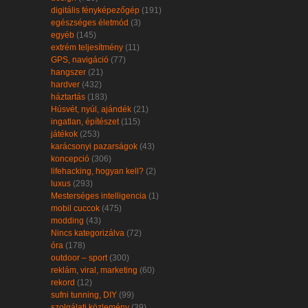
digitális fényképezőgép
(191)
egészséges életmód
(3)
egyéb
(145)
extrém teljesítmény
(11)
GPS, navigáció
(77)
hangszer
(21)
hardver
(432)
háztartás
(183)
Húsvét, nyúl, ajándék
(21)
ingatlan, építészet
(115)
játékok
(253)
karácsonyi pazarságok
(43)
koncepció
(306)
lifehacking, hogyan kell?
(2)
luxus
(293)
Mesterséges intelligencia
(1)
mobil cuccok
(475)
modding
(43)
Nincs kategorizálva
(72)
óra
(178)
outdoor – sport
(300)
reklám, viral, marketing
(60)
rekord
(12)
sufni tunning, DIY
(99)
szolgálati közlemény
(39)