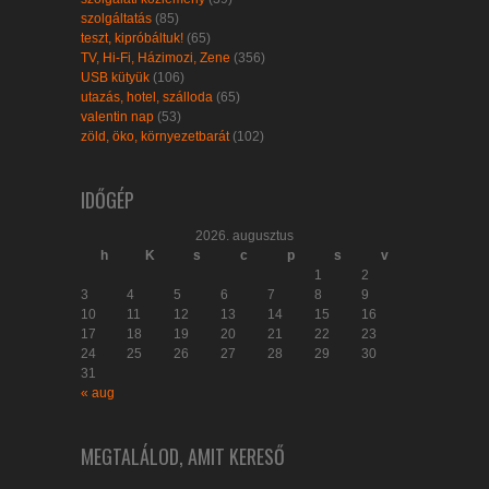
szolgáltatás
(85)
teszt, kipróbáltuk!
(65)
TV, Hi-Fi, Házimozi, Zene
(356)
USB kütyük
(106)
utazás, hotel, szálloda
(65)
valentin nap
(53)
zöld, öko, környezetbarát
(102)
IDŐGÉP
2026. augusztus
h
K
s
c
p
s
v
1
2
3
4
5
6
7
8
9
10
11
12
13
14
15
16
17
18
19
20
21
22
23
24
25
26
27
28
29
30
31
« aug
MEGTALÁLOD, AMIT KERESŐ