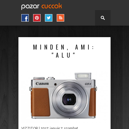
MINDEN, AMI:
"ALU"
VIZZITOR
| 2017. január 7. szombat