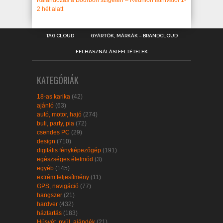
2 hét alatt
TAG CLOUD
GYÁRTÓK, MÁRKÁK – BRANDCLOUD
FELHASZNÁLÁSI FELTÉTELEK
KATEGÓRIÁK
18-as karika
(42)
ajánló
(63)
autó, motor, hajó
(274)
buli, party, pia
(72)
csendes PC
(29)
design
(710)
digitális fényképezőgép
(191)
egészséges életmód
(3)
egyéb
(145)
extrém teljesítmény
(11)
GPS, navigáció
(77)
hangszer
(21)
hardver
(432)
háztartás
(183)
Húsvét, nyúl, ajándék
(21)