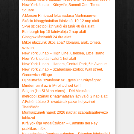
New York 4. nap – Könyvtár, Summit One, Times
Square
A Maison Rimbaud feltámadása Martinique-en
Skócia kihagyhatatlan látnivalói 10-12 nap alatt
Skye sziget top látnivalói és túrái 48 óra alatt
Edinburgh top 15 látnivalója 2 nap alatt
Glasgow látnivalói 24 óra alatt
Mikor utazzunk Skóciába? Időjárás, árak, tömeg,
szezon
New York 3. nap – High Line, Chelsea, Little Island
New York top látnivalói 1 hét alatt
New York 1. nap – Harlem, Central Park, 5th Avenue
New York 2. nap – Szabadság-szobor, Wall street,
Greenwich Village
Új beutazási szabályok az Egyesült Királyságba:
Minden, amit az ETA-ról tudnod kell!
Saigon (Ho Si Minh-város) – Dél-Vietnám
metropoliszának kihagyhatatlan látnivalói 2 nap alatt
A Fehér Lótusz 3. évadának pazar helyszínei
Thaiföldön
Munkaszüneti napok 2026 naptár, szabadságtervező
táblázat
Királyok útja Andalúziában – Caminito del Rey
praktikus infók
Kalandozás a Bourbon szigeten – Réunion látnivalói 1-