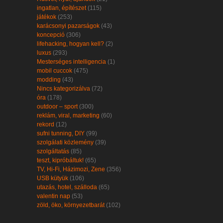
ingatlan, építészet
(115)
játékok
(253)
karácsonyi pazarságok
(43)
koncepció
(306)
lifehacking, hogyan kell?
(2)
luxus
(293)
Mesterséges intelligencia
(1)
mobil cuccok
(475)
modding
(43)
Nincs kategorizálva
(72)
óra
(178)
outdoor – sport
(300)
reklám, viral, marketing
(60)
rekord
(12)
sufni tunning, DIY
(99)
szolgálati közlemény
(39)
szolgáltatás
(85)
teszt, kipróbáltuk!
(65)
TV, Hi-Fi, Házimozi, Zene
(356)
USB kütyük
(106)
utazás, hotel, szálloda
(65)
valentin nap
(53)
zöld, öko, környezetbarát
(102)