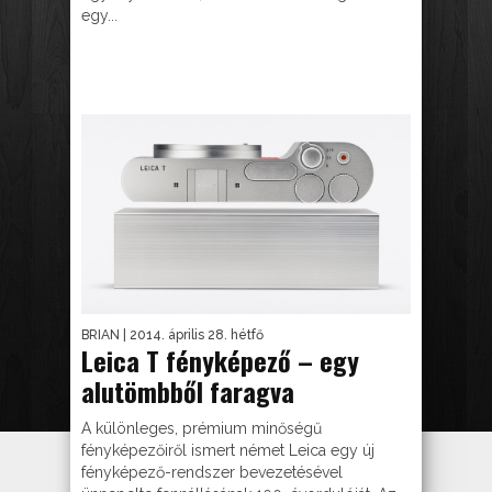
egy...
BRIAN
| 2014. április 28. hétfő
Leica T fényképező – egy
alutömbből faragva
A különleges, prémium minőségű
fényképezőiről ismert német Leica egy új
fényképező-rendszer bevezetésével