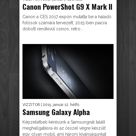
Canon PowerShot G9 X Mark II
Canon a CES 2017 expón mutatta be a haladó
fotósok számára tervezett, 2015-ben piacra
dobott rendkívül csinos, retro...
VIZZITOR
| 2015. január 12. hétfő
Samsung Galaxy Alpha
Képzeletbeli kérésünk a Samsungnál talált
meghallgatásra és az ősszel végre készült
egy olyan mobil, ami három kívánságunkat