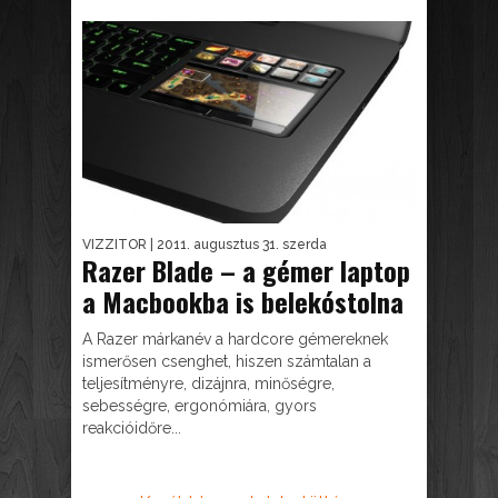
VIZZITOR
| 2011. augusztus 31. szerda
Razer Blade – a gémer laptop
a Macbookba is belekóstolna
A Razer márkanév a hardcore gémereknek
ismerősen csenghet, hiszen számtalan a
teljesítményre, dizájnra, minőségre,
sebességre, ergonómiára, gyors
reakcióidőre...