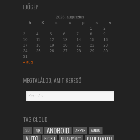
IDŐGÉP
2026. augusztus
h
K
s
c
p
s
v
1
2
3
4
5
6
7
8
9
10
11
12
13
14
15
16
17
18
19
20
21
22
23
24
25
26
27
28
29
30
31
« aug
MEGTALÁLOD, AMIT KERESŐ
TAG CLOUD
ANDROID
4K
APPLE
3D
AUDIO
AUTÓ
BLUETOOTH
BICIKLI
BILLENTYŰZET