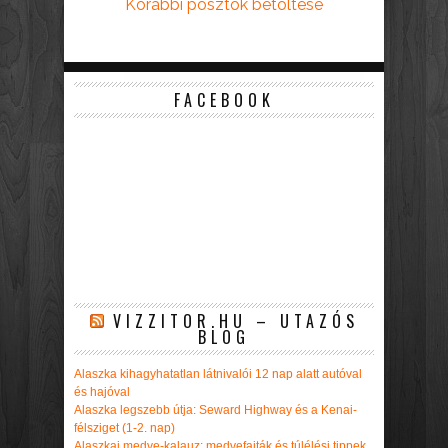
Korábbi posztok betöltése
FACEBOOK
VIZZITOR.HU – UTAZÓS
BLOG
Alaszka kihagyhatatlan látnivalói 12 nap alatt autóval
és hajóval
Alaszka legszebb útja: Seward Highway és a Kenai-
félsziget (1-2. nap)
Alaszkai medve-kalauz: medvefajták és túlélési tippek