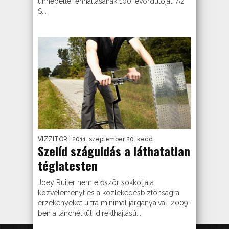
ünnepelte fennállásának 100. évordulóját. Az
S...
VIZZITOR
| 2011. szeptember 20. kedd
Szelíd száguldás a láthatatlan
téglatesten
Joey Ruiter nem először sokkolja a
közvéleményt és a közlekedésbiztonságra
érzékenyeket ultra minimál járgányaival. 2009-
ben a láncnélküli direkthajtású...