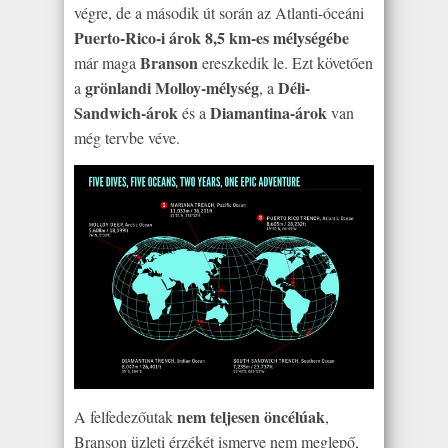
végre, de a második út során az Atlanti-óceáni
Puerto-Rico-i árok 8,5 km-es mélységébe
Branson
már maga
ereszkedik le. Ezt követően
grönlandi Molloy-mélység
Déli-
a
, a
Sandwich-árok
Diamantina-árok
és a
van
még tervbe véve.
nem teljesen öncélúak
A felfedezőutak
,
Branson üzleti érzékét ismerve nem meglepő,