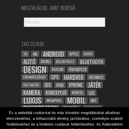
MEGTALÁLOD, AMIT KERESŐ
TAG CLOUD
ANDROID
4K
APPLE
3D
AUDIO
AUTÓ
BLUETOOTH
BICIKLI
BILLENTYŰZET
DESIGN
FÉNYKÉPEZŐ
DIGICAM
HARDVER
GPS
FÉNYKÉPEZŐGÉP
HÁZIMOZI
JÁTÉK
IOS
IPHONE
IPAD
HÁZTARTÁS
KAMERA
KONCEPCIÓ
LED
KONZOL
LUXUS
MOBIL
NFC
MEGAPIXEL
OKOSTELEFON
OKOSÓRA
OUTDOOR
Ez a weboldal cookie-kat és más követési megoldásokat alkalmaz
TABLET
SAMSUNG
SPORT
ROBOT
elemzésekhez, a felhasználói élmény javításához, személyre szabott
WIFI
TESZT
VIDEÓ
VÍZÁLLÓ
ZENE
ZÖLD
hirdetésekhez és a hirdetési csalások felderítéséhez. Az Adatvédelmi