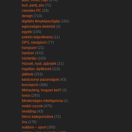
buli, party, pia
(72)
csendes PC
(29)
design
(710)
digitális fényképezőgép
(191)
egészséges életmód
(3)
egyéb
(145)
extrém teljesítmény
(11)
GPS, navigáció
(77)
hangszer
(21)
hardver
(432)
háztartás
(183)
Húsvét, nyúl, ajándék
(21)
ingatlan, építészet
(115)
játékok
(253)
karácsonyi pazarságok
(43)
koncepció
(306)
lifehacking, hogyan kell?
(2)
luxus
(293)
Mesterséges intelligencia
(1)
mobil cuccok
(475)
modding
(43)
Nincs kategorizálva
(72)
óra
(178)
outdoor – sport
(300)