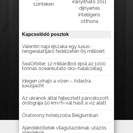
irányítható 2011
szinteken
díjnyertes
intelligens
otthona
Kapcsolódó posztok
Valentin napi éjszaka egy luxus-
tengeralattjáró fedélzetén 65 millióért
SeaOrbiter: 12 milliárdból épül az 1000
tonnás óceánkutató öko-halálcsillag
Idegen űrhajó a vízen – Adastra
luxusjacht
Az ukránok által fejlesztett páncélozott
ördögrája 50 km/h-val hasít a víz alatt
Óratorony hotelszoba Belgiumban
Ajándékötletek világutazóknak, utazós
ajándékok