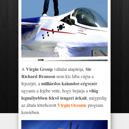
Virgin Group
Sir
A
vállalat alapítója,
Richard Branson
nem kis fába vágta a
milliárdos kalandor-cégvezér
fejszéjét, a
világ
ugyanis a fejébe vette, hogy bejárja a
legmélyebben fekvő tengeri árkait
, mégpedig
Virgin Oceanic
az általa létrehozott
program
keretében.