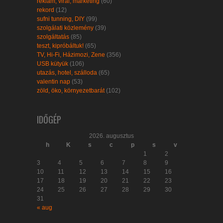
reklám, viral, marketing
(60)
rekord
(12)
sufni tunning, DIY
(99)
szolgálati közlemény
(39)
szolgáltatás
(85)
teszt, kipróbáltuk!
(65)
TV, Hi-Fi, Házimozi, Zene
(356)
USB kütyük
(106)
utazás, hotel, szálloda
(65)
valentin nap
(53)
zöld, öko, környezetbarát
(102)
IDŐGÉP
2026. augusztus
h
K
s
c
p
s
v
1
2
3
4
5
6
7
8
9
10
11
12
13
14
15
16
17
18
19
20
21
22
23
24
25
26
27
28
29
30
31
« aug