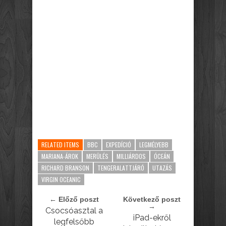
RELATED ITEMS
BBC
EXPEDÍCIÓ
LEGMÉLYEBB
MARIANA-ÁROK
MERÜLÉS
MILLIÁRDOS
ÓCEÁN
RICHARD BRANSON
TENGERALATTJÁRÓ
UTAZÁS
VIRGIN OCEANIC
← Előző poszt
Következő poszt
→
Csocsóasztal a
iPad-ekről
legfelsőbb