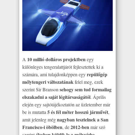
10 millió dolláros projektben
A
egy
különleges tengeralattjárót fejlesztettek ki a
repülőgép
számára, ami tulajdonképpen egy
mélytengeri változatának
felel meg, ezek
sehogy sem tud formailag
szerint Sir Branson
elszakadni a saját légitársaságától
. Április
elején egy sajtótájékoztatón az üzletember már
5 és fél méter hosszú járművét
be is mutatta
,
nagyban tesztelnek a San
amit jelenleg még
Francisco-i öbölben
2012-ben
, de
már szó
élesben küldik le a mélyvízbe
szerint
.