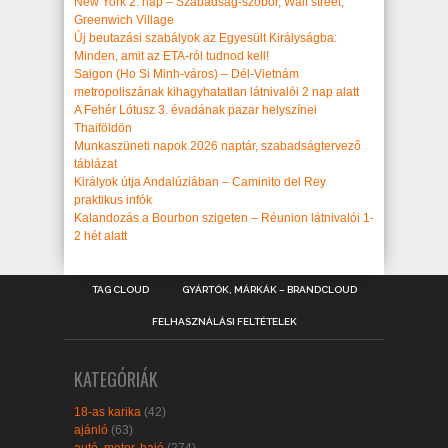
New York 2. nap – Szabadság-szobor, Wall street,
Greenwich Village
Új beutazási szabályok az Egyesült Királyságba:
Minden, amit az ETA-ról tudnod kell!
Saigon (Ho Si Minh-város) – Dél-Vietnám
metropoliszának kihagyhatatlan látnivalói 2 nap alatt
A Fehér Lótusz 3. évadának pazar helyszínei
Thaiföldön
Munkaszüneti napok 2026 naptár, szabadságtervező
táblázat
Királyok útja Andalúziában – Caminito del Rey
praktikus infók
Kalandozás a Bourbon szigeten – Réunion látnivalói 1-
2 hét alatt
TAG CLOUD
GYÁRTÓK, MÁRKÁK – BRANDCLOUD
FELHASZNÁLÁSI FELTÉTELEK
KATEGÓRIÁK
18-as karika
(42)
ajánló
(63)
autó, motor, hajó
(274)