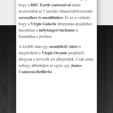
BBC Earth csatornával
hogy a
máris
leszerződött az 5 merülés filmezéséből készülő
sorozathoz és mozifilmhez
. És az is várható,
Virgin Galactic
hogy a
űrturizmus-projekthez
mélytengeri turizmus
hasonlóan a
is
beindulhat a jövőben.
szemléltető videó
A tovább után egy
is
Virgin Oceanic
megnézhető a
projektről,
ahogyan a tervezők azt elképzelték. Csak aztán
James
nehogy átforduljon az egész egy
Cameron-thrillerbe
…