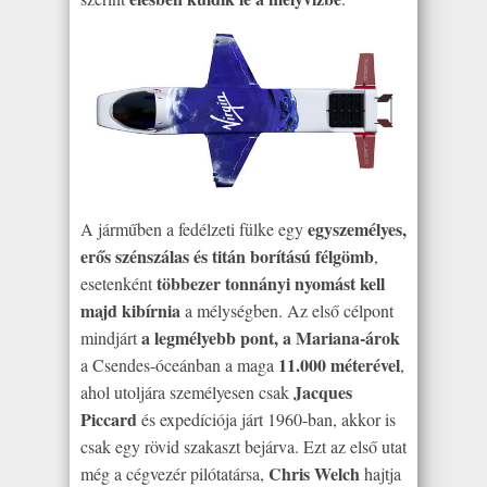
egyszemélyes,
A járműben a fedélzeti fülke egy
erős szénszálas és titán borítású félgömb
,
többezer tonnányi nyomást kell
esetenként
majd kibírnia
a mélységben. Az első célpont
a legmélyebb pont, a Mariana-árok
mindjárt
11.000 méterével
a Csendes-óceánban a maga
,
Jacques
ahol utoljára személyesen csak
Piccard
és expedíciója járt 1960-ban, akkor is
csak egy rövid szakaszt bejárva. Ezt az első utat
Chris Welch
még a cégvezér pilótatársa,
hajtja