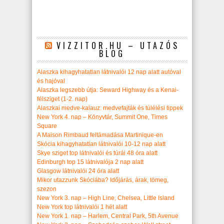
VIZZITOR.HU – UTAZÓS
BLOG
Alaszka kihagyhatatlan látnivalói 12 nap alatt autóval
és hajóval
Alaszka legszebb útja: Seward Highway és a Kenai-
félsziget (1-2. nap)
Alaszkai medve-kalauz: medvefajták és túlélési tippek
New York 4. nap – Könyvtár, Summit One, Times
Square
A Maison Rimbaud feltámadása Martinique-en
Skócia kihagyhatatlan látnivalói 10-12 nap alatt
Skye sziget top látnivalói és túrái 48 óra alatt
Edinburgh top 15 látnivalója 2 nap alatt
Glasgow látnivalói 24 óra alatt
Mikor utazzunk Skóciába? Időjárás, árak, tömeg,
szezon
New York 3. nap – High Line, Chelsea, Little Island
New York top látnivalói 1 hét alatt
New York 1. nap – Harlem, Central Park, 5th Avenue