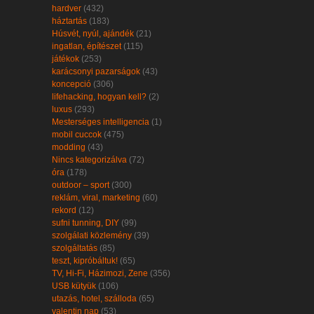
hardver
(432)
háztartás
(183)
Húsvét, nyúl, ajándék
(21)
ingatlan, építészet
(115)
játékok
(253)
karácsonyi pazarságok
(43)
koncepció
(306)
lifehacking, hogyan kell?
(2)
luxus
(293)
Mesterséges intelligencia
(1)
mobil cuccok
(475)
modding
(43)
Nincs kategorizálva
(72)
óra
(178)
outdoor – sport
(300)
reklám, viral, marketing
(60)
rekord
(12)
sufni tunning, DIY
(99)
szolgálati közlemény
(39)
szolgáltatás
(85)
teszt, kipróbáltuk!
(65)
TV, Hi-Fi, Házimozi, Zene
(356)
USB kütyük
(106)
utazás, hotel, szálloda
(65)
valentin nap
(53)