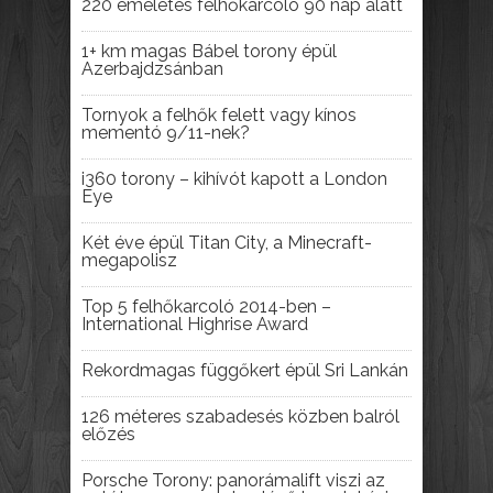
220 emeletes felhőkarcoló 90 nap alatt
1+ km magas Bábel torony épül
Azerbajdzsánban
Tornyok a felhők felett vagy kínos
mementó 9/11-nek?
i360 torony – kihívót kapott a London
Eye
Két éve épül Titan City, a Minecraft-
megapolisz
Top 5 felhőkarcoló 2014-ben –
International Highrise Award
Rekordmagas függőkert épül Sri Lankán
126 méteres szabadesés közben balról
előzés
Porsche Torony: panorámalift viszi az