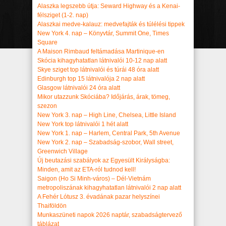
Alaszka legszebb útja: Seward Highway és a Kenai-
félsziget (1-2. nap)
Alaszkai medve-kalauz: medvefajták és túlélési tippek
New York 4. nap – Könyvtár, Summit One, Times
Square
A Maison Rimbaud feltámadása Martinique-en
Skócia kihagyhatatlan látnivalói 10-12 nap alatt
Skye sziget top látnivalói és túrái 48 óra alatt
Edinburgh top 15 látnivalója 2 nap alatt
Glasgow látnivalói 24 óra alatt
Mikor utazzunk Skóciába? Időjárás, árak, tömeg,
szezon
New York 3. nap – High Line, Chelsea, Little Island
New York top látnivalói 1 hét alatt
New York 1. nap – Harlem, Central Park, 5th Avenue
New York 2. nap – Szabadság-szobor, Wall street,
Greenwich Village
Új beutazási szabályok az Egyesült Királyságba:
Minden, amit az ETA-ról tudnod kell!
Saigon (Ho Si Minh-város) – Dél-Vietnám
metropoliszának kihagyhatatlan látnivalói 2 nap alatt
A Fehér Lótusz 3. évadának pazar helyszínei
Thaiföldön
Munkaszüneti napok 2026 naptár, szabadságtervező
táblázat