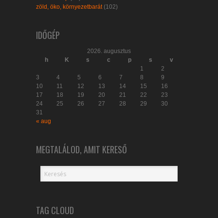
zöld, öko, környezetbarát
(102)
IDŐGÉP
2026. augusztus
h
K
s
c
p
s
v
1
2
3
4
5
6
7
8
9
10
11
12
13
14
15
16
17
18
19
20
21
22
23
24
25
26
27
28
29
30
31
« aug
MEGTALÁLOD, AMIT KERESŐ
TAG CLOUD