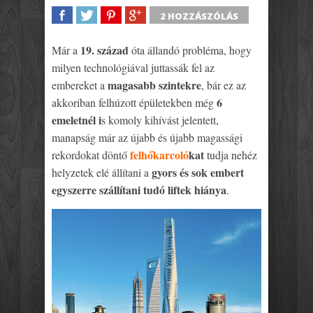
2 HOZZÁSZÓLÁS
SHARE
TWEET
SHARE
SHARE
19. század
Már a
óta állandó probléma, hogy
milyen technológiával juttassák fel az
magasabb szintekre
embereket a
, bár ez az
6
akkoriban felhúzott épületekben még
emeletnél i
s komoly kihívást jelentett,
manapság már az újabb és újabb magassági
felhőkarcoló
kat
rekordokat döntő
tudja nehéz
gyors és sok embert
helyzetek elé állítani a
egyszerre szállítani tudó liftek hiánya
.