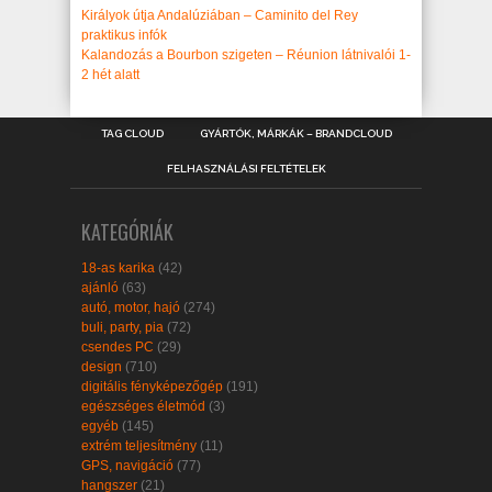
Királyok útja Andalúziában – Caminito del Rey
praktikus infók
Kalandozás a Bourbon szigeten – Réunion látnivalói 1-
2 hét alatt
TAG CLOUD
GYÁRTÓK, MÁRKÁK – BRANDCLOUD
FELHASZNÁLÁSI FELTÉTELEK
KATEGÓRIÁK
18-as karika
(42)
ajánló
(63)
autó, motor, hajó
(274)
buli, party, pia
(72)
csendes PC
(29)
design
(710)
digitális fényképezőgép
(191)
egészséges életmód
(3)
egyéb
(145)
extrém teljesítmény
(11)
GPS, navigáció
(77)
hangszer
(21)