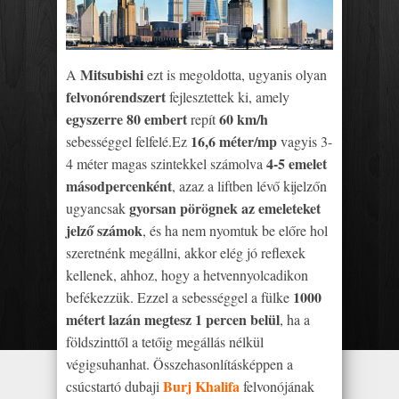
Mitsubishi
A
ezt is megoldotta, ugyanis olyan
felvonórendszert
fejlesztettek ki, amely
egyszerre 80 embert
60 km/h
repít
16,6 méter/mp
sebességgel felfelé.Ez
vagyis 3-
4-5 emelet
4 méter magas szintekkel számolva
másodpercenként
, azaz a liftben lévő kijelzőn
gyorsan pörögnek az emeleteket
ugyancsak
jelző számok
, és ha nem nyomtuk be előre hol
szeretnénk megállni, akkor elég jó reflexek
kellenek, ahhoz, hogy a hetvennyolcadikon
1000
befékezzük. Ezzel a sebességgel a fülke
métert lazán megtesz 1 percen belül
, ha a
földszinttől a tetőig megállás nélkül
végigsuhanhat. Összehasonlításképpen a
Burj Khalifa
csúcstartó dubaji
felvonójának