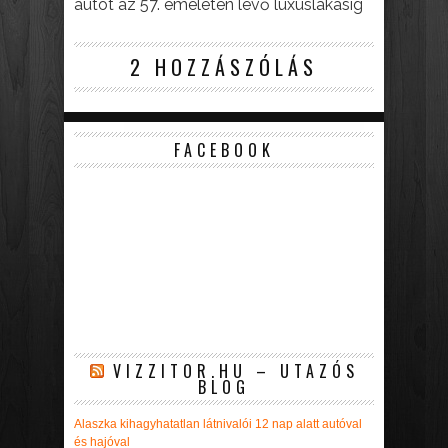
autót az 57. emeleten lévő luxuslakásig
2 HOZZÁSZÓLÁS
FACEBOOK
VIZZITOR.HU – UTAZÓS
BLOG
Alaszka kihagyhatatlan látnivalói 12 nap alatt autóval
és hajóval