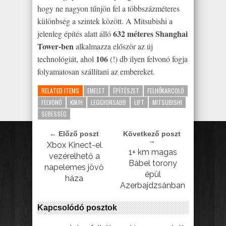
hogy ne nagyon tűnjön fel a többszázméteres
különbség a szintek között. A Mitsubishi a
632 méteres Shanghai
jelenleg építés alatt álló
Tower-ben
alkalmazza először az új
106
technológiát, ahol
(!) db ilyen felvonó fogja
folyamatosan szállítani az embereket.
RELATED ITEMS
EMELET
ÉPÍTÉSZET
FELHŐKARCOLÓ
FELVONÓ
KM/H
LEGGYORSABB
LIFT
MITSUBISHI
SEBESSÉG
← Előző poszt
Következő poszt
→
Xbox Kinect-el
1+ km magas
vezérelhető a
Bábel torony
napelemes jövő
épül
háza
Azerbajdzsánban
Kapcsolódó posztok