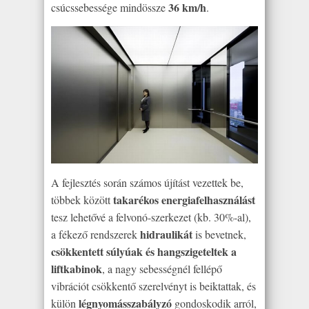
36 km/h
csúcssebessége mindössze
.
A fejlesztés során számos újítást vezettek be,
takarékos energiafelhasználást
többek között
tesz lehetővé a felvonó-szerkezet (kb. 30%-al),
hidraulikát
a fékező rendszerek
is bevetnek,
csökkentett súlyúak és hangszigeteltek a
liftkabinok
, a nagy sebességnél fellépő
vibrációt csökkentő szerelvényt is beiktattak, és
légnyomásszabályzó
külön
gondoskodik arról,