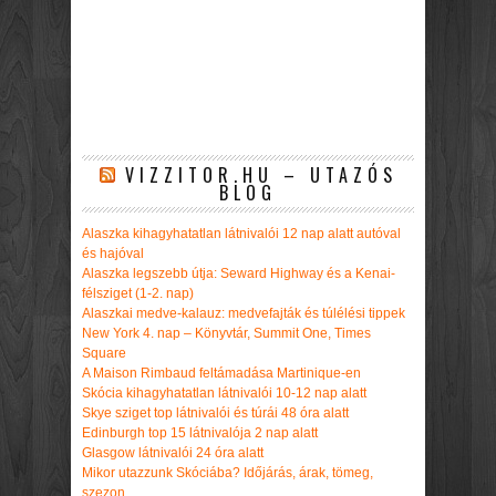
VIZZITOR.HU – UTAZÓS
BLOG
Alaszka kihagyhatatlan látnivalói 12 nap alatt autóval
és hajóval
Alaszka legszebb útja: Seward Highway és a Kenai-
félsziget (1-2. nap)
Alaszkai medve-kalauz: medvefajták és túlélési tippek
New York 4. nap – Könyvtár, Summit One, Times
Square
A Maison Rimbaud feltámadása Martinique-en
Skócia kihagyhatatlan látnivalói 10-12 nap alatt
Skye sziget top látnivalói és túrái 48 óra alatt
Edinburgh top 15 látnivalója 2 nap alatt
Glasgow látnivalói 24 óra alatt
Mikor utazzunk Skóciába? Időjárás, árak, tömeg,
szezon