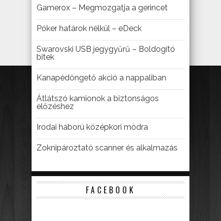
Gamerox – Megmozgatja a gerincet
Póker határok nélkül – eDeck
Swarovski USB jegygyűrű – Boldogító
bitek
Kanapédöngető akció a nappaliban
Átlátszó kamionok a biztonságos
előzéshez
Irodai háború középkori módra
Zoknipároztató scanner és alkalmazás
FACEBOOK