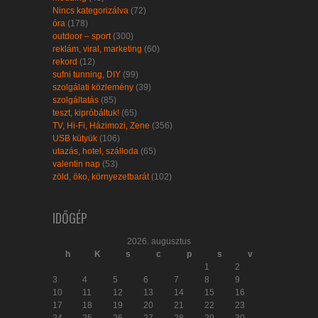
Nincs kategorizálva
(72)
óra
(178)
outdoor – sport
(300)
reklám, viral, marketing
(60)
rekord
(12)
sufni tunning, DIY
(99)
szolgálati közlemény
(39)
szolgáltatás
(85)
teszt, kipróbáltuk!
(65)
TV, Hi-Fi, Házimozi, Zene
(356)
USB kütyük
(106)
utazás, hotel, szálloda
(65)
valentin nap
(53)
zöld, öko, környezetbarát
(102)
IDŐGÉP
2026. augusztus
h
K
s
c
p
s
v
1
2
3
4
5
6
7
8
9
10
11
12
13
14
15
16
17
18
19
20
21
22
23