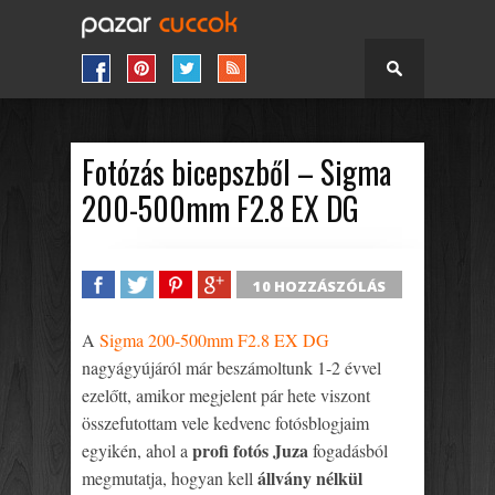
Fotózás bicepszből – Sigma
200-500mm F2.8 EX DG
10 HOZZÁSZÓLÁS
SHARE
TWEET
SHARE
SHARE
A
Sigma 200-500mm F2.8 EX DG
nagyágyújáról már beszámoltunk 1-2 évvel
ezelőtt, amikor megjelent pár hete viszont
összefutottam vele kedvenc fotósblogjaim
profi fotós Juza
egyikén, ahol a
fogadásból
állvány nélkül
megmutatja, hogyan kell