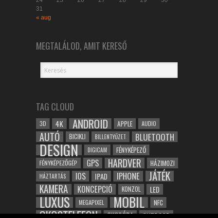
24
25
26
27
28
29
30
31
« aug
MEGTALÁLOD, AMIT KERESŐ
TAG CLOUD
ANDROID
4K
APPLE
3D
AUDIO
AUTÓ
BLUETOOTH
BICIKLI
BILLENTYŰZET
DESIGN
FÉNYKÉPEZŐ
DIGICAM
HARDVER
GPS
FÉNYKÉPEZŐGÉP
HÁZIMOZI
JÁTÉK
IOS
IPHONE
IPAD
HÁZTARTÁS
KAMERA
KONCEPCIÓ
LED
KONZOL
LUXUS
MOBIL
NFC
MEGAPIXEL
OKOSTELEFON
OKOSÓRA
OUTDOOR