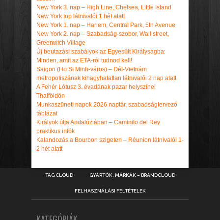
New York 3. nap – High Line, Chelsea, Little Island
New York top látnivalói 1 hét alatt
New York 1. nap – Harlem, Central Park, 5th Avenue
New York 2. nap – Szabadság-szobor, Wall street,
Greenwich Village
Új beutazási szabályok az Egyesült Királyságba:
Minden, amit az ETA-ról tudnod kell!
Saigon (Ho Si Minh-város) – Dél-Vietnám
metropoliszának kihagyhatatlan látnivalói 2 nap alatt
A Fehér Lótusz 3. évadának pazar helyszínei
Thaiföldön
Munkaszüneti napok 2026 naptár, szabadságtervező
táblázat
Királyok útja Andalúziában – Caminito del Rey
praktikus infók
Kalandozás a Bourbon szigeten – Réunion látnivalói 1-
2 hét alatt
TAG CLOUD
GYÁRTÓK, MÁRKÁK – BRANDCLOUD
FELHASZNÁLÁSI FELTÉTELEK
KATEGÓRIÁK