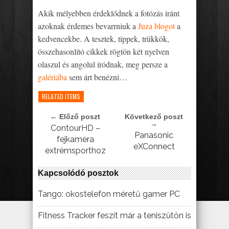
Akik mélyebben érdeklődnek a fotózás iránt
azoknak érdemes bevarrniuk a
Juza blogot
a
kedvencekbe. A tesztek, tippek, trükkök,
összehasonlító cikkek rögtön két nyelven
olaszul és angolul íródnak, meg persze a
galériába
sem árt benézni…
RELATED ITEMS
← Előző poszt
Következő poszt
→
ContourHD –
Panasonic
fejkamera
eXConnect
extrémsporthoz
Kapcsolódó posztok
Tango: okostelefon méretű gamer PC
Fitness Tracker feszít már a teniszütőn is