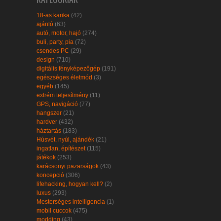
18-as karika
(42)
ajánló
(63)
autó, motor, hajó
(274)
buli, party, pia
(72)
csendes PC
(29)
design
(710)
digitális fényképezőgép
(191)
egészséges életmód
(3)
egyéb
(145)
extrém teljesítmény
(11)
GPS, navigáció
(77)
hangszer
(21)
hardver
(432)
háztartás
(183)
Húsvét, nyúl, ajándék
(21)
ingatlan, építészet
(115)
játékok
(253)
karácsonyi pazarságok
(43)
koncepció
(306)
lifehacking, hogyan kell?
(2)
luxus
(293)
Mesterséges intelligencia
(1)
mobil cuccok
(475)
modding
(43)