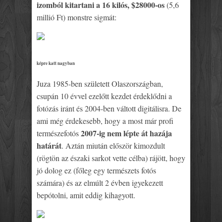
izomból kitartani a 16 kilós, $28000-os
(5,6
millió Ft) monstre sigmát:
képre katt nagyban
Juza 1985-ben született Olaszországban,
csupán 10 évvel ezelőtt kezdet érdeklődni a
fotózás iránt és 2004-ben váltott digitálisra. De
ami még érdekesebb, hogy a most már profi
2007-ig nem lépte át hazája
természefotós
határát
. Aztán miután először kimozdult
(rögtön az északi sarkot vette célba) rájött, hogy
jó dolog ez (főleg egy természets fotós
számára) és az elmúlt 2 évben igyekezett
bepótolni, amit eddig kihagyott.