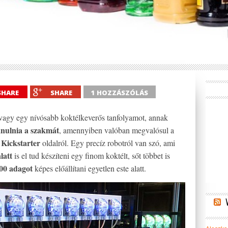
SHARE
SHARE
1 HOZZÁSZÓLÁS
 vagy egy nívósabb koktélkeverős tanfolyamot, annak
anulnia a szakmát
, amennyiben valóban megvalósul a
Kickstarter
a
oldalról. Egy precíz robotról van szó, ami
latt
is el tud készíteni egy finom koktélt, sőt többet is
00 adagot
képes előállítani egyetlen este alatt.