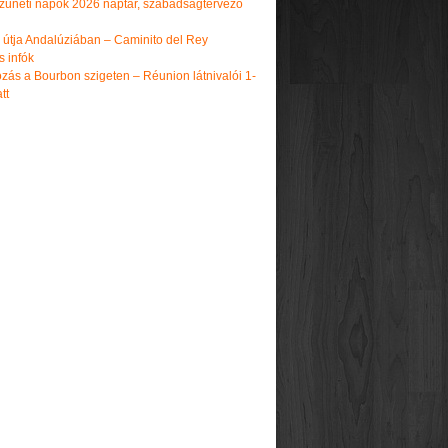
üneti napok 2026 naptár, szabadságtervező
k útja Andalúziában – Caminito del Rey
s infók
zás a Bourbon szigeten – Réunion látnivalói 1-
tt