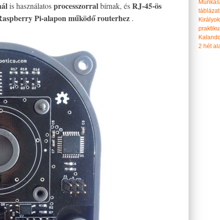
Munkasz
nál
processzorral
RJ-45-ös
is használatos
bírnak, és
táblázat
aspberry Pi-alapon működő routerhez
.
Királyo
praktiku
Kalando
2 hét ala