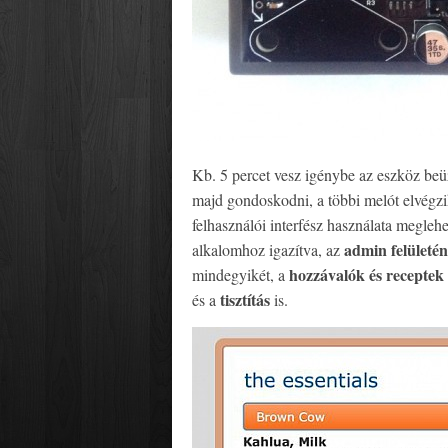
Kb. 5 percet vesz igénybe az eszköz beü
majd gondoskodni, a többi melót elvégz
felhasználói interfész használata meglehe
admin felületé
alkalomhoz igazítva, az
hozzávalók és receptek 
mindegyikét, a
tisztítás
és a
is.