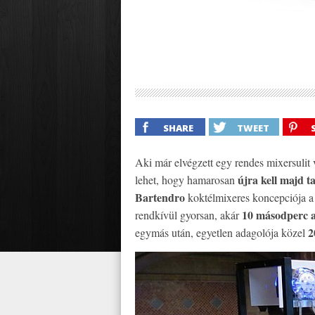
SHARE
TWEET
Aki már elvégzett egy rendes mixersulit
újra kell majd t
lehet, hogy hamarosan
Bartendro
koktélmixeres koncepciója 
10 másodperc a
rendkívül gyorsan, akár
2
egymás után, egyetlen adagolója közel