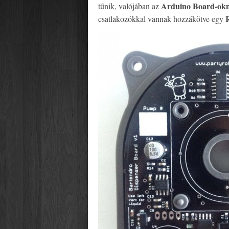
Arduino Board-ok
tűnik, valójában az
R
csatlakozókkal vannak hozzákötve egy