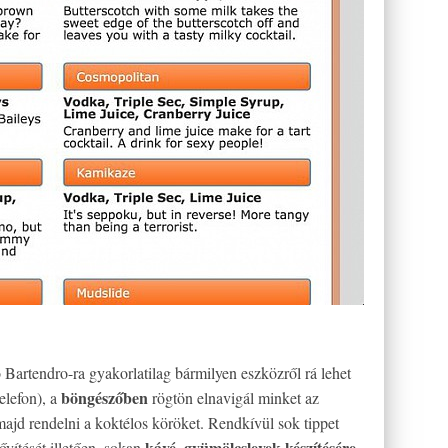
 Bartendro-ra gyakorlatilag bármilyen eszközről rá lehet
böngészőben
elefon), a
rögtön elnavigál minket az
majd rendelni a koktélos köröket. Rendkívül sok tippet
kávé, gyümölcslevek készítésére
ővítését illetően, sokan