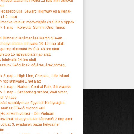
kihagyhatatlan látnivalói 12 nap alatt autóval
val
 legszebb útja: Seward Highway és a Kenai-
t (1-2. nap)
i medve-kalauz: medvefajták és túlélési tippek
k 4. nap – Könyvtár, Summit One, Times
n Rimbaud feltámadása Martinique-en
ihagyhatatlan látnivalói 10-12 nap alatt
get top látnivalói és túrái 48 óra alatt
h top 15 látnivalója 2 nap alatt
látnivalói 24 óra alatt
tazzunk Skóciába? Időjárás, árak, tömeg,
 3. nap – High Line, Chelsea, Little Island
 top látnivalói 1 hét alatt
k 1. nap – Harlem, Central Park, 5th Avenue
k 2. nap – Szabadság-szobor, Wall street,
ch Village
azási szabályok az Egyesült Királyságba:
amit az ETA-ról tudnod kell!
(Ho Si Minh-város) – Dél-Vietnám
iszának kihagyhatatlan látnivalói 2 nap alatt
 Lótusz 3. évadának pazar helyszínei
dön