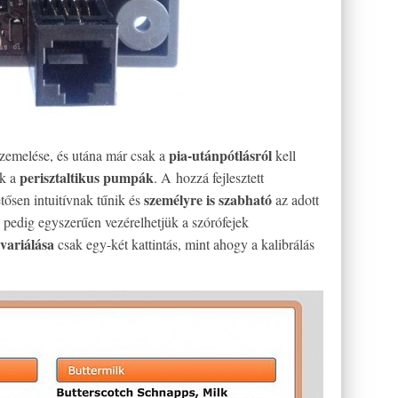
pia-utánpótlásról
zemelése, és utána már csak a
kell
perisztaltikus pumpák
ik a
. A hozzá fejlesztett
személyre is szabható
tősen intuitívnak tűnik és
az adott
n
pedig egyszerűen vezérelhetjük a szórófejek
variálása
csak egy-két kattintás, mint ahogy a kalibrálás