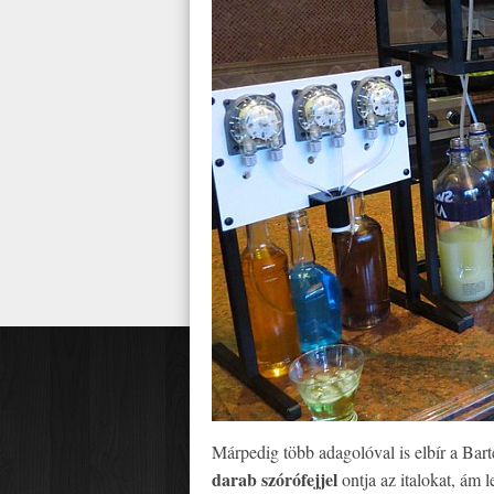
Márpedig több adagolóval is elbír a Bart
darab szórófejjel
ontja az italokat, ám 