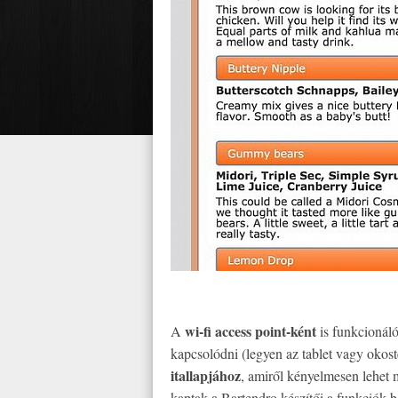
wi-fi access point-ként
A
is funkcionáló
kapcsolódni (legyen az tablet vagy okost
itallapjához
, amiről kényelmesen lehet 
kaptak a Bartendro készítői a funkciók b