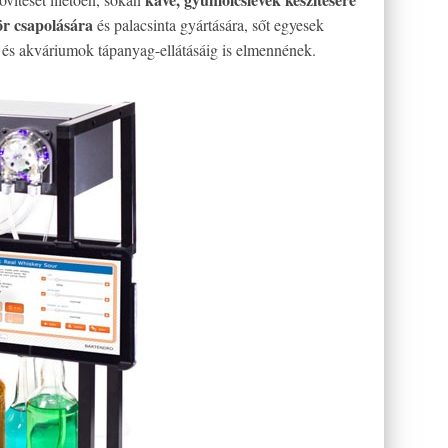
ör csapolására
és palacsinta gyártására, sőt egyesek
g
és akváriumok tápanyag-ellátásáig is elmennének.