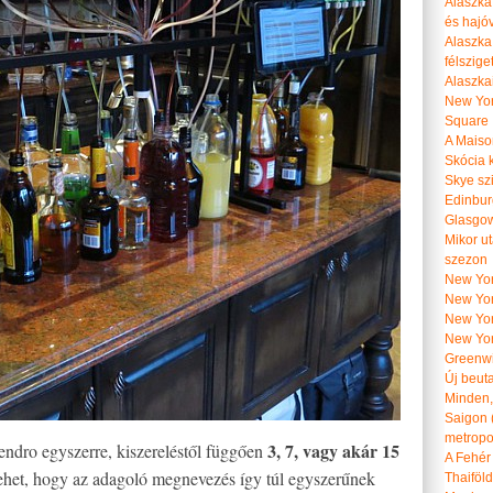
Alaszka 
és hajó
Alaszka
félszige
Alaszka
New Yor
Square
A Maiso
Skócia k
Skye szi
Edinburg
Glasgow 
Mikor u
szezon
New York
New York
New Yor
New Yor
Greenwi
Új beut
Minden, 
Saigon 
metropol
3, 7, vagy akár 15
endro egyszerre, kiszereléstől függően
A Fehér
lehet, hogy az adagoló megnevezés így túl egyszerűnek
Thaiföl