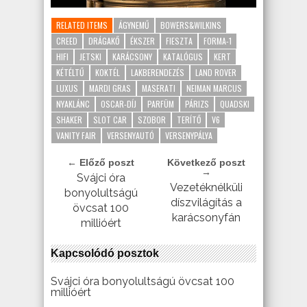
RELATED ITEMS
ÁGYNEMŰ
BOWERS&WILKINS
CREED
DRÁGAKŐ
ÉKSZER
FIESZTA
FORMA-1
HIFI
JETSKI
KARÁCSONY
KATALÓGUS
KERT
KÉTÉLTŰ
KOKTÉL
LAKBERENDEZÉS
LAND ROVER
LUXUS
MARDI GRAS
MASERATI
NEIMAN MARCUS
NYAKLÁNC
OSCAR-DÍJ
PARFÜM
PÁRIZS
QUADSKI
SHAKER
SLOT CAR
SZOBOR
TERÍTŐ
V6
VANITY FAIR
VERSENYAUTÓ
VERSENYPÁLYA
← Előző poszt
Következő poszt
→
Svájci óra
Vezetéknélküli
bonyolultságú
díszvilágítás a
övcsat 100
karácsonyfán
millióért
Kapcsolódó posztok
Svájci óra bonyolultságú övcsat 100
millióért