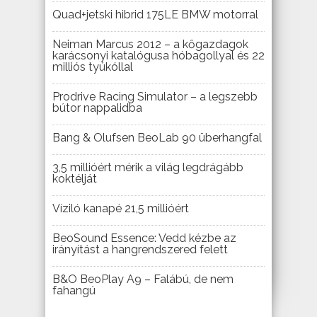
Quad+jetski hibrid 175LE BMW motorral
Neiman Marcus 2012 – a kőgazdagok
karácsonyi katalógusa hóbagollyal és 22
milliós tyúkóllal
Prodrive Racing Simulator – a legszebb
bútor nappalidba
Bang & Olufsen BeoLab 90 überhangfal
3,5 millióért mérik a világ legdrágább
koktélját
Víziló kanapé 21,5 millióért
BeoSound Essence: Vedd kézbe az
irányítást a hangrendszered felett
B&O BeoPlay A9 – Falábú, de nem
fahangú