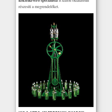
koktélkeverő specialista
is külön oktatásban
részesíti a megrendelőket.