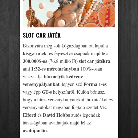
SLOT CAR JÁTÉK
Bizonyára még sok kőgazdagban ott lapul a
kisgyermek
, és fejvesztve csapnak majd le a
300.000$-os
slot car játékra
(76,8 millió Ft)
,
1:32-es méretarányban
ami
100%-osan
bármelyik kedvenc
visszaadja
versenypályánkat
Forma 1-es
, legyen szó
GT-s
vagy épp
helyszínről. Külön bónusz,
hogy a híres versenykanyarokat, boxutcákat és
Vic
versenyautókat magában foglaló szettet
Elford
David Hobbs
és
autós legendák
társaságában avathatjuk majd fel az
avatópartin
.