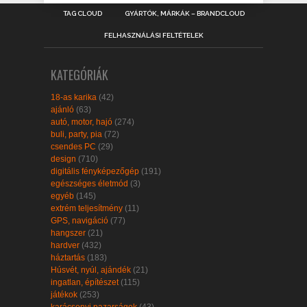
TAG CLOUD
GYÁRTÓK, MÁRKÁK – BRANDCLOUD
FELHASZNÁLÁSI FELTÉTELEK
KATEGÓRIÁK
18-as karika
(42)
ajánló
(63)
autó, motor, hajó
(274)
buli, party, pia
(72)
csendes PC
(29)
design
(710)
digitális fényképezőgép
(191)
egészséges életmód
(3)
egyéb
(145)
extrém teljesítmény
(11)
GPS, navigáció
(77)
hangszer
(21)
hardver
(432)
háztartás
(183)
Húsvét, nyúl, ajándék
(21)
ingatlan, építészet
(115)
játékok
(253)