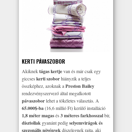
KERTI PÁVASZOBOR
tágas kertje
Akiknek
van és már csak egy
kerti szobor
giccses
hiányzik a teljes
Preston Bailey
összképhez, azoknak a
rendezvényszervező által megalkotott
pávaszobor
lehet a tökéletes választás. A
65.000$-ba
(16,6 millió Ft) kerülő installáció
1,8 méter magas
3 méteres farkhosszal
és
bír,
dísztollak
selyemvirágok és
gyanánt pedig
szezonális növények
díszelegnek rajta, aki