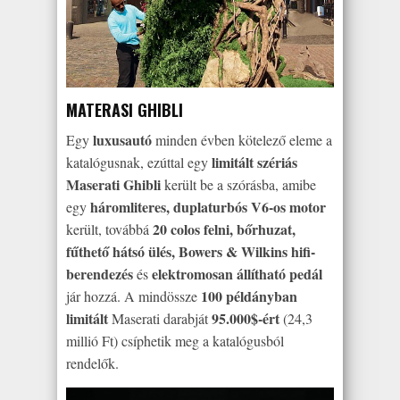
MATERASI GHIBLI
luxusautó
Egy
minden évben kötelező eleme a
limitált szériás
katalógusnak, ezúttal egy
Maserati Ghibli
került be a szórásba, amibe
háromliteres, duplaturbós V6-os motor
egy
20 colos felni, bőrhuzat,
került, továbbá
fűthető hátsó ülés, Bowers & Wilkins hifi-
berendezés
elektromosan állítható pedál
és
100 példányban
jár hozzá. A mindössze
limitált
95.000$-ért
Maserati darabját
(24,3
millió Ft) csíphetik meg a katalógusból
rendelők.