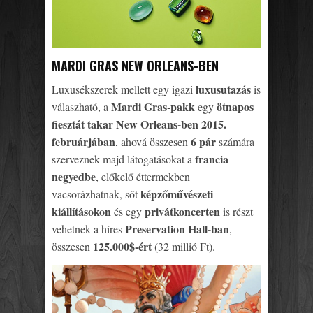
MARDI GRAS NEW ORLEANS-BEN
luxusutazás
Luxusékszerek mellett egy igazi
is
Mardi Gras-pakk
ötnapos
válaszható, a
egy
fiesztát takar New Orleans-ben 2015.
februárjában
6 pár
, ahová összesen
számára
francia
szerveznek majd látogatásokat a
negyedbe
, előkelő éttermekben
képzőművészeti
vacsorázhatnak, sőt
kiállításokon
privátkoncerten
és egy
is részt
Preservation Hall-ban
vehetnek a híres
,
125.000$-ért
összesen
(32 millió Ft).