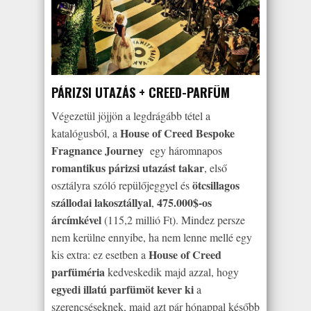
PÁRIZSI UTAZÁS + CREED-PARFÜM
Végezetül jöjjön a legdrágább tétel a
House of Creed Bespoke
katalógusból, a
Fragnance Journey
egy háromnapos
romantikus párizsi utazást takar
, első
ötcsillagos
osztályra szóló repülőjeggyel és
szállodai lakosztállyal
475.000$-os
,
árcímkével
(115,2 millió Ft). Mindez persze
nem kerülne ennyibe, ha nem lenne mellé egy
House of Creed
kis extra: ez esetben a
parfüméria
kedveskedik majd azzal, hogy
egyedi illatú parfümöt kever ki
a
szerencséseknek, majd azt pár hónappal később