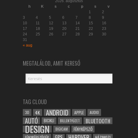
2026. augusztus
h
K
s
c
p
s
v
1
2
3
4
5
6
7
8
9
10
11
12
13
14
15
16
17
18
19
20
21
22
23
24
25
26
27
28
29
30
31
« aug
MEGTALÁLOD, AMIT KERESŐ
TAG CLOUD
ANDROID
4K
APPLE
3D
AUDIO
AUTÓ
BLUETOOTH
BICIKLI
BILLENTYŰZET
DESIGN
FÉNYKÉPEZŐ
DIGICAM
HARDVER
GPS
FÉNYKÉPEZŐGÉP
HÁZIMOZI