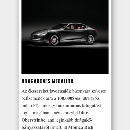
DRÁGAKÖVES MEDALION
ékszereket favorizálók
Az
bizonyára szívesen
100.000$-os
befizetnének arra a
útra (25,6
háromnapos látogatást
millió Ft), ami egy
Idar-
foglal magában a németországi
Obersteinbe
drágakő-
, ami leginkább
bányászatáról
Monica Rich
ismert, itt