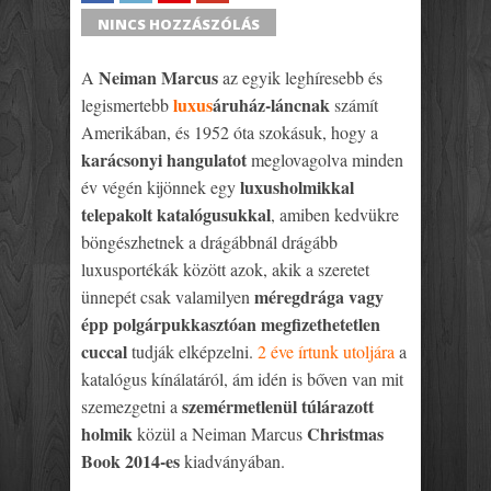
SHARE
TWEET
SHARE
SHARE
NINCS HOZZÁSZÓLÁS
Neiman Marcus
A
az egyik leghíresebb és
luxus
áruház-láncnak
legismertebb
számít
Amerikában, és 1952 óta szokásuk, hogy a
karácsonyi hangulatot
meglovagolva minden
luxusholmikkal
év végén kijönnek egy
telepakolt katalógusukkal
, amiben kedvükre
böngészhetnek a drágábbnál drágább
luxusportékák között azok, akik a szeretet
méregdrága vagy
ünnepét csak valamilyen
épp polgárpukkasztóan megfizethetetlen
cuccal
tudják elképzelni.
2 éve írtunk utoljára
a
katalógus kínálatáról, ám idén is bőven van mit
szemérmetlenül túlárazott
szemezgetni a
holmik
Christmas
közül a Neiman Marcus
Book 2014-es
kiadványában.