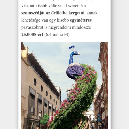
viszont kisebb változattal szeretné a
szomszédját az őrületbe kergetni
, annak
egyméteres
lehetősége van egy kisebb
pávaszobrot is megrendelni mindössze
25.000$-ért
(6.4 millió Ft).