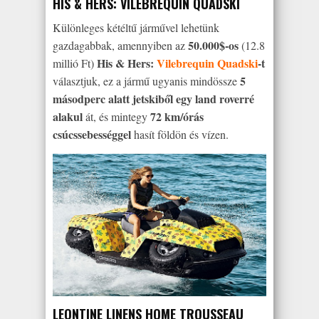
HIS & HERS: VILEBREQUIN QUADSKI
Különleges kétéltű járművel lehetünk
50.000$-os
gazdagabbak, amennyiben az
(12.8
His & Hers:
Vilebrequin Quadski
-t
millió Ft)
5
választjuk, ez a jármű ugyanis mindössze
másodperc alatt jetskiből egy land roverré
alakul
72 km/órás
át, és mintegy
csúcssebességgel
hasít földön és vízen.
LEONTINE LINENS HOME TROUSSEAU