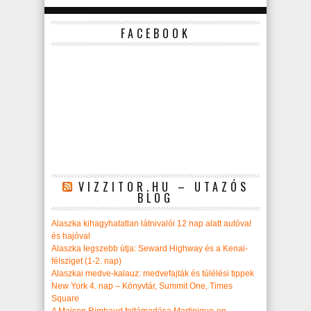
FACEBOOK
VIZZITOR.HU – UTAZÓS
BLOG
Alaszka kihagyhatatlan látnivalói 12 nap alatt autóval
és hajóval
Alaszka legszebb útja: Seward Highway és a Kenai-
félsziget (1-2. nap)
Alaszkai medve-kalauz: medvefajták és túlélési tippek
New York 4. nap – Könyvtár, Summit One, Times
Square