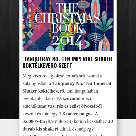
TANQUERAY NO. TEN IMPERIAL SHAKER
KOKTÉLKEVERŐ SZETT
Még viszonylag olcsó terméknek számít a
Tanqueray No. Ten Imperial
katalógusban a
Shaker koktélkeverő
, ami hangulatban
19. századot
leginkább a késő
idézi,
vas, réz és ezüst ötvözetből
autentikusan
1,8 méter magas
készült és mintegy
. A
35.000$-ba
20
(8,9 millió Ft) kerülő készlethez
darab kis shakert
adnak és még egy