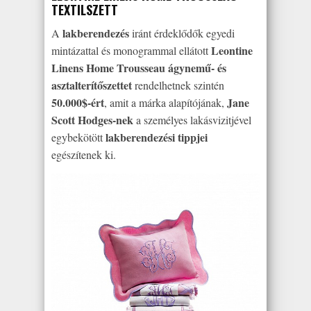
TEXTILSZETT
lakberendezés
A
iránt érdeklődők egyedi
Leontine
mintázattal és monogrammal ellátott
Linens Home Trousseau ágynemű- és
asztalterítőszettet
rendelhetnek szintén
50.000$-ért
Jane
, amit a márka alapítójának,
Scott Hodges-nek
a személyes lakásvizitjével
lakberendezési tippjei
egybekötött
egészítenek ki.