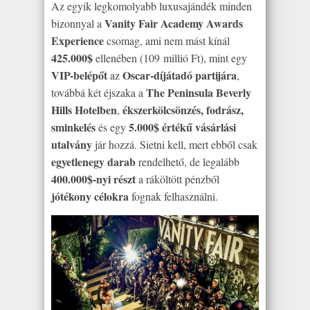
Az egyik legkomolyabb luxusajándék minden
Vanity Fair Academy Awards
bizonnyal a
Experience
csomag, ami nem mást kínál
425.000$
ellenében (109 millió Ft), mint egy
VIP-belépőt
Oscar-díjátadó partijára
az
,
The Peninsula Beverly
továbbá két éjszaka a
Hills Hotelben
ékszerkölcsönzés, fodrász,
,
sminkelés
5.000$ értékű vásárlási
és egy
utalvány
jár hozzá. Sietni kell, mert ebből csak
egyetlenegy darab
rendelhető, de legalább
400.000$-nyi részt
a ráköltött pénzből
jótékony célokra
fognak felhasználni.