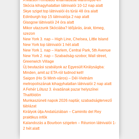
A Maison Rimbaud feltámadása Martinique-en
Skócia kihagyhatatlan látnivalói 10-12 nap alatt
Skye sziget top látnivalói és túrái 48 óra alatt
Edinburgh top 15 látnivalója 2 nap alatt
Glasgow látnivalói 24 óra alatt
Mikor utazzunk Skóciába? Időjárás, árak, tömeg,
szezon
New York 3. nap – High Line, Chelsea, Little Island
New York top látnivalói 1 hét alatt
New York 1. nap – Harlem, Central Park, 5th Avenue
New York 2. nap – Szabadság-szobor, Wall street,
Greenwich Village
Új beutazási szabályok az Egyesült Királyságba:
Minden, amit az ETA-ról tudnod kell!
Saigon (Ho Si Minh-város) – Dél-Vietnám
metropoliszának kihagyhatatlan látnivalói 2 nap alatt
A Fehér Lótusz 3. évadának pazar helyszínei
Thaiföldön
Munkaszüneti napok 2026 naptár, szabadságtervező
táblázat
Királyok útja Andalúziában – Caminito del Rey
praktikus infók
Kalandozás a Bourbon szigeten – Réunion látnivalói 1-
2 hét alatt