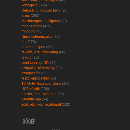
karácsonyi pazarságok
(43)
koncepció
(306)
lifehacking, hogyan kell?
(2)
luxus
(293)
Mesterséges intelligencia
(1)
mobil cuccok
(475)
modding
(43)
Nincs kategorizálva
(72)
óra
(178)
outdoor – sport
(300)
reklám, viral, marketing
(60)
rekord
(12)
sufni tunning, DIY
(99)
szolgálati közlemény
(39)
szolgáltatás
(85)
teszt, kipróbáltuk!
(65)
TV, Hi-Fi, Házimozi, Zene
(356)
USB kütyük
(106)
utazás, hotel, szálloda
(65)
valentin nap
(53)
zöld, öko, környezetbarát
(102)
IDŐGÉP