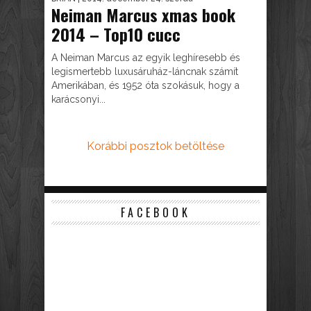
Neiman Marcus xmas book
2014 – Top10 cucc
A Neiman Marcus az egyik leghíresebb és
legismertebb luxusáruház-láncnak számít
Amerikában, és 1952 óta szokásuk, hogy a
karácsonyi...
Korábbi posztok betöltése
FACEBOOK