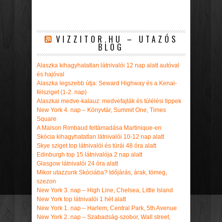
VIZZITOR.HU – UTAZÓS
BLOG
Alaszka kihagyhatatlan látnivalói 12 nap alatt autóval
és hajóval
Alaszka legszebb útja: Seward Highway és a Kenai-
félsziget (1-2. nap)
Alaszkai medve-kalauz: medvefajták és túlélési tippek
New York 4. nap – Könyvtár, Summit One, Times
Square
A Maison Rimbaud feltámadása Martinique-en
Skócia kihagyhatatlan látnivalói 10-12 nap alatt
Skye sziget top látnivalói és túrái 48 óra alatt
Edinburgh top 15 látnivalója 2 nap alatt
Glasgow látnivalói 24 óra alatt
Mikor utazzunk Skóciába? Időjárás, árak, tömeg,
szezon
New York 3. nap – High Line, Chelsea, Little Island
New York top látnivalói 1 hét alatt
New York 1. nap – Harlem, Central Park, 5th Avenue
New York 2. nap – Szabadság-szobor, Wall street,