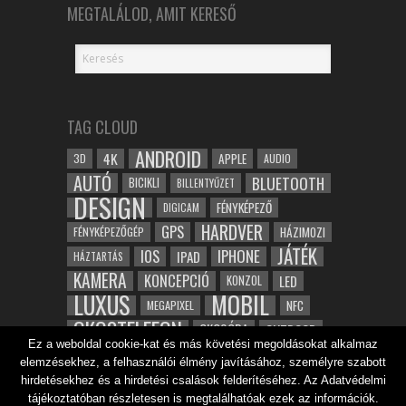
MEGTALÁLOD, AMIT KERESŐ
TAG CLOUD
ANDROID
4K
APPLE
3D
AUDIO
AUTÓ
BLUETOOTH
BICIKLI
BILLENTYŰZET
DESIGN
FÉNYKÉPEZŐ
DIGICAM
HARDVER
GPS
FÉNYKÉPEZŐGÉP
HÁZIMOZI
JÁTÉK
IOS
IPHONE
IPAD
HÁZTARTÁS
KAMERA
KONCEPCIÓ
LED
KONZOL
LUXUS
MOBIL
NFC
MEGAPIXEL
OKOSTELEFON
OKOSÓRA
OUTDOOR
Ez a weboldal cookie-kat és más követési megoldásokat alkalmaz
TABLET
SAMSUNG
SPORT
ROBOT
elemzésekhez, a felhasználói élmény javításához, személyre szabott
WIFI
TESZT
VIDEÓ
VÍZÁLLÓ
ZENE
ZÖLD
hirdetésekhez és a hirdetési csalások felderítéséhez. Az Adatvédelmi
ÓRA
ÉRINTŐKÉPERNYŐ
tájékoztatóban részletesen is megtalálhatóak ezek az információk.
ÉPÍTÉSZET