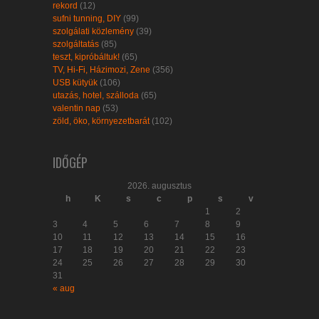
rekord
(12)
sufni tunning, DIY
(99)
szolgálati közlemény
(39)
szolgáltatás
(85)
teszt, kipróbáltuk!
(65)
TV, Hi-Fi, Házimozi, Zene
(356)
USB kütyük
(106)
utazás, hotel, szálloda
(65)
valentin nap
(53)
zöld, öko, környezetbarát
(102)
IDŐGÉP
2026. augusztus
h
K
s
c
p
s
v
1
2
3
4
5
6
7
8
9
10
11
12
13
14
15
16
17
18
19
20
21
22
23
24
25
26
27
28
29
30
31
« aug