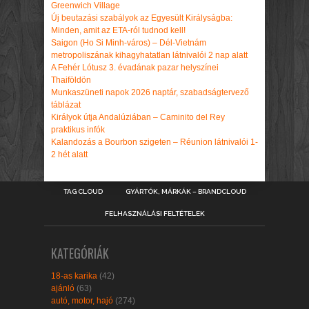
Greenwich Village
Új beutazási szabályok az Egyesült Királyságba:
Minden, amit az ETA-ról tudnod kell!
Saigon (Ho Si Minh-város) – Dél-Vietnám
metropoliszának kihagyhatatlan látnivalói 2 nap alatt
A Fehér Lótusz 3. évadának pazar helyszínei
Thaiföldön
Munkaszüneti napok 2026 naptár, szabadságtervező
táblázat
Királyok útja Andalúziában – Caminito del Rey
praktikus infók
Kalandozás a Bourbon szigeten – Réunion látnivalói 1-
2 hét alatt
TAG CLOUD
GYÁRTÓK, MÁRKÁK – BRANDCLOUD
FELHASZNÁLÁSI FELTÉTELEK
KATEGÓRIÁK
18-as karika
(42)
ajánló
(63)
autó, motor, hajó
(274)