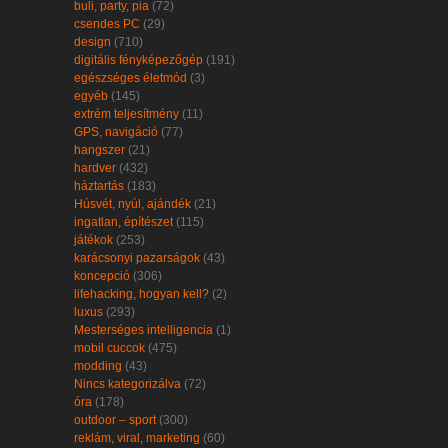
buli, party, pia
(72)
csendes PC
(29)
design
(710)
digitális fényképezőgép
(191)
egészséges életmód
(3)
egyéb
(145)
extrém teljesítmény
(11)
GPS, navigáció
(77)
hangszer
(21)
hardver
(432)
háztartás
(183)
Húsvét, nyúl, ajándék
(21)
ingatlan, építészet
(115)
játékok
(253)
karácsonyi pazarságok
(43)
koncepció
(306)
lifehacking, hogyan kell?
(2)
luxus
(293)
Mesterséges intelligencia
(1)
mobil cuccok
(475)
modding
(43)
Nincs kategorizálva
(72)
óra
(178)
outdoor – sport
(300)
reklám, viral, marketing
(60)