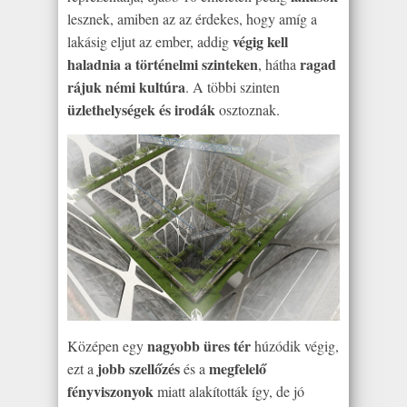
lesznek, amiben az az érdekes, hogy amíg a
végig kell
lakásig eljut az ember, addig
haladnia a történelmi szinteken
ragad
, hátha
rájuk némi kultúra
. A többi szinten
üzlethelységek és irodák
osztoznak.
nagyobb üres tér
Középen egy
húzódik végig,
jobb szellőzés
megfelelő
ezt a
és a
fényviszonyok
miatt alakították így, de jó