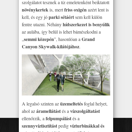
szolgálatot tesznek a tíz emeletenként beiktatott
növénykertek
friss oxigén
is, mert
azért lent is
parki sétáért
kell, és egy jó
sem kell külön
hídszerkezet is benyúlik
fentre utazni. Néhány
az aulába, így belül is lehet bámészkodni a
semmi közepén
Grand
„
”, hasonlóan a
Canyon Skywalk-kilátójához
.
üzemeltetés
A legalsó szinten az
foglal helyet,
áramellátást
vízszolgáltatást
ahol az
és a
felpumpálást
ellenőrzik, a
és a
szennyvíztisztítást
vízturbinákkal és
pedig