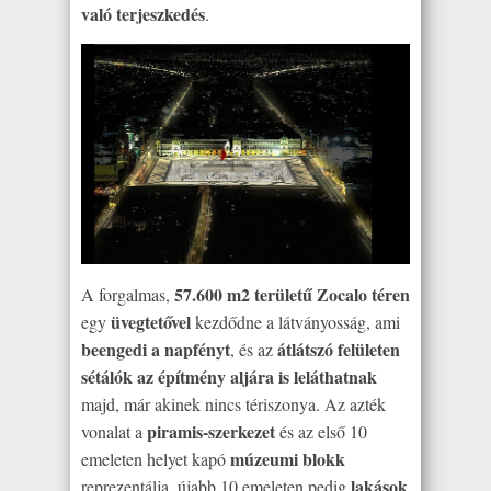
való terjeszkedés
.
57.600 m2 területű Zocalo téren
A forgalmas,
üvegtetővel
egy
kezdődne a látványosság, ami
beengedi a napfényt
átlátszó felületen
, és az
sétálók az építmény aljára is leláthatnak
majd, már akinek nincs tériszonya. Az azték
piramis-szerkezet
vonalat a
és az első 10
múzeumi blokk
emeleten helyet kapó
lakások
reprezentálja, újabb 10 emeleten pedig