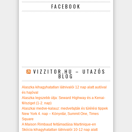
FACEBOOK
VIZZITOR.HU – UTAZÓS
BLOG
Alaszka kihagyhatatlan látnivalói 12 nap alatt autóval
és hajóval
Alaszka legszebb útja: Seward Highway és a Kenai-
félsziget (1-2. nap)
Alaszkai medve-kalauz: medvefajták és túlélési tippek
New York 4. nap – Könyvtár, Summit One, Times
Square
A Maison Rimbaud feltámadása Martinique-en
Skócia kihagyhatatlan látnivalói 10-12 nap alatt