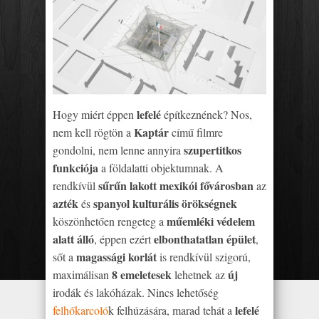
lefelé
Hogy miért éppen
építkeznének? Nos,
Kaptár
nem kell rögtön a
című filmre
szupertitkos
gondolni, nem lenne annyira
funkciója
a földalatti objektumnak. A
sűrűn lakott mexikói fővárosban
rendkívül
az
azték
spanyol kulturális örökségnek
és
műemléki védelem
köszönhetően rengeteg a
alatt álló
elbonthatatlan épület
, éppen ezért
,
magassági korlát
sőt a
is rendkívül szigorú,
8 emeletesek
új
maximálisan
lehetnek az
irodák és lakóházak. Nincs lehetőség
lefelé
felhőkarcoló
k felhúzására, marad tehát a