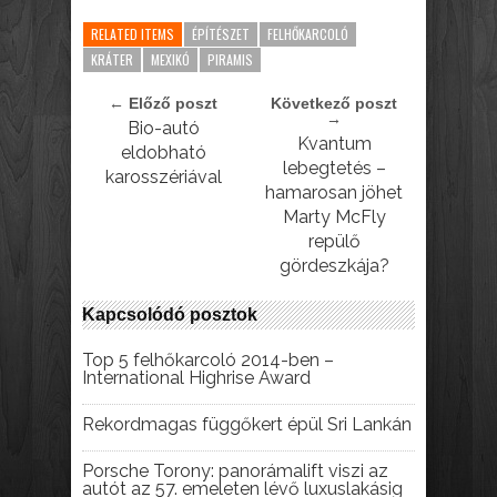
RELATED ITEMS
ÉPÍTÉSZET
FELHŐKARCOLÓ
KRÁTER
MEXIKÓ
PIRAMIS
← Előző poszt
Következő poszt
→
Bio-autó
Kvantum
eldobható
lebegtetés –
karosszériával
hamarosan jöhet
Marty McFly
repülő
gördeszkája?
Kapcsolódó posztok
Top 5 felhőkarcoló 2014-ben –
International Highrise Award
Rekordmagas függőkert épül Sri Lankán
Porsche Torony: panorámalift viszi az
autót az 57. emeleten lévő luxuslakásig