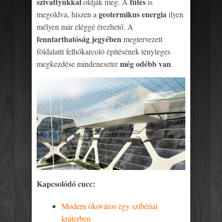
szivattyúkkal
fűtés
oldják meg. A
is
geotermikus energia
megoldva, hiszen a
ilyen
mélyen már eléggé érezhető. A
fenntarthatóság jegyében
megtervezett
földalatti felhőkarcoló építésének tényleges
még odébb van
megkezdése mindenesetre
.
Kapcsolódó cucc:
Modern ökováros egy szibériai
kráterben