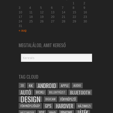
1
2
3
4
5
6
7
8
9
10
11
12
13
14
15
16
17
18
19
20
21
22
23
24
25
26
27
28
29
30
31
« aug
MEGTALÁLOD, AMIT KERESŐ
TAG CLOUD
ANDROID
4K
APPLE
3D
AUDIO
AUTÓ
BLUETOOTH
BICIKLI
BILLENTYŰZET
DESIGN
FÉNYKÉPEZŐ
DIGICAM
HARDVER
GPS
FÉNYKÉPEZŐGÉP
HÁZIMOZI
JÁTÉK
IOS
IPHONE
IPAD
HÁZTARTÁS