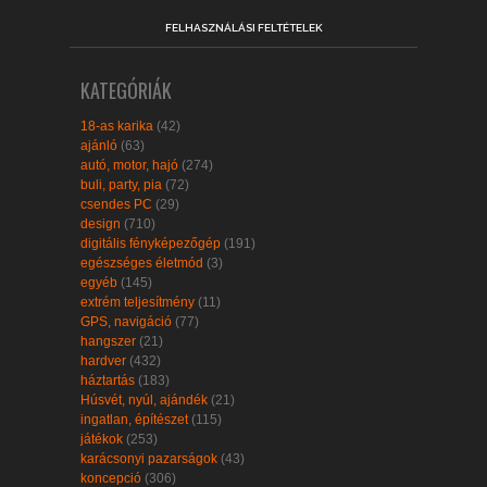
FELHASZNÁLÁSI FELTÉTELEK
KATEGÓRIÁK
18-as karika
(42)
ajánló
(63)
autó, motor, hajó
(274)
buli, party, pia
(72)
csendes PC
(29)
design
(710)
digitális fényképezőgép
(191)
egészséges életmód
(3)
egyéb
(145)
extrém teljesítmény
(11)
GPS, navigáció
(77)
hangszer
(21)
hardver
(432)
háztartás
(183)
Húsvét, nyúl, ajándék
(21)
ingatlan, építészet
(115)
játékok
(253)
karácsonyi pazarságok
(43)
koncepció
(306)