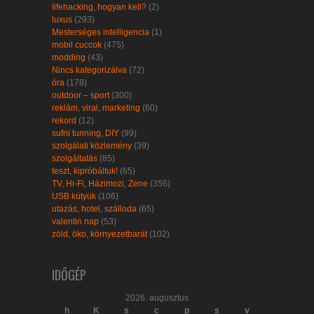
lifehacking, hogyan kell?
(2)
luxus
(293)
Mesterséges intelligencia
(1)
mobil cuccok
(475)
modding
(43)
Nincs kategorizálva
(72)
óra
(178)
outdoor – sport
(300)
reklám, viral, marketing
(60)
rekord
(12)
sufni tunning, DIY
(99)
szolgálati közlemény
(39)
szolgáltatás
(85)
teszt, kipróbáltuk!
(65)
TV, Hi-Fi, Házimozi, Zene
(356)
USB kütyük
(106)
utazás, hotel, szálloda
(65)
valentin nap
(53)
zöld, öko, környezetbarát
(102)
IDŐGÉP
2026. augusztus
h
K
s
c
p
s
v