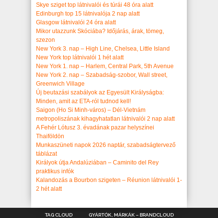
Skye sziget top látnivalói és túrái 48 óra alatt
Edinburgh top 15 látnivalója 2 nap alatt
Glasgow látnivalói 24 óra alatt
Mikor utazzunk Skóciába? Időjárás, árak, tömeg,
szezon
New York 3. nap – High Line, Chelsea, Little Island
New York top látnivalói 1 hét alatt
New York 1. nap – Harlem, Central Park, 5th Avenue
New York 2. nap – Szabadság-szobor, Wall street,
Greenwich Village
Új beutazási szabályok az Egyesült Királyságba:
Minden, amit az ETA-ról tudnod kell!
Saigon (Ho Si Minh-város) – Dél-Vietnám
metropoliszának kihagyhatatlan látnivalói 2 nap alatt
A Fehér Lótusz 3. évadának pazar helyszínei
Thaiföldön
Munkaszüneti napok 2026 naptár, szabadságtervező
táblázat
Királyok útja Andalúziában – Caminito del Rey
praktikus infók
Kalandozás a Bourbon szigeten – Réunion látnivalói 1-
2 hét alatt
TAG CLOUD
GYÁRTÓK, MÁRKÁK – BRANDCLOUD