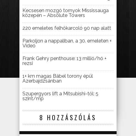
Kecsesen mozgó tornyok Mississauga
közepén – Absolute Towers
220 emeletes felhőkarcoló 90 nap alatt
Parkoljon a nappaliban, a 30. emeleten +
Videó
Frank Gehry penthouse: 13 millió/hó +
rezsi
1+ km magas Bábel torony épül
Azerbajdzsánban
Szupergyors lift a Mitsubishi-től: 5
szint/mp
8 HOZZÁSZÓLÁS