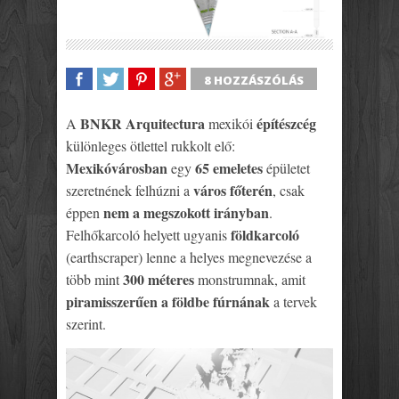
8 HOZZÁSZÓLÁS
SHARE
TWEET
SHARE
SHARE
BNKR Arquitectura
építészcég
A
mexikói
különleges ötlettel rukkolt elő:
Mexikóvárosban
65 emeletes
egy
épületet
város főterén
szeretnének felhúzni a
, csak
nem a megszokott irányban
éppen
.
földkarcoló
Felhőkarcoló helyett ugyanis
(earthscraper) lenne a helyes megnevezése a
300 méteres
több mint
monstrumnak, amit
piramisszerűen a földbe fúrnának
a tervek
szerint.