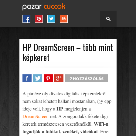
HP DreamScreen – több mint
képkeret
7 HOZZÁSZÓLÁS
SHARE
TWEET
SHARE
SHARE
A pár éve oly divatos digitális képkeretekről
nem sokat lehetett hallani mostanában, így épp
HP
ideje volt, hogy a
megjelenjen a
DreamScreen
-nel. A zongoralakk fekete digi
WiFi-n
keretek természetesen vezetéknélkül,
fogadják a fotókat, zenéket, videókat
. Erre