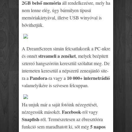
2GB belső memória
áll rendelkezésre, mely ha
nem lenne elég, úgy bármilyen típusú
memóriakártyával, illetve USB winyóval is
bővíthetjük.
A DreamScreen simán felcsatlakozik a PC-nkre
streameli a zenéket
és onnét
, melyek beépített
sztereó hangszóróin keresztül szólaltat meg. De
interneten keresztül a népszerű zeneajánló site-
Pandora
10 000+ internetrádió
ra a
-ra vagy a
valamelyikére is szívesen felcuppan.
Ha unjuk már a saját fotóink nézegetését,
Facebook
nézegessük másokét.
-ról vagy
Snapfish
-ről. Természetesen az ébresztőóra
5 napos
funkció sem maradhatott ki, sőt még