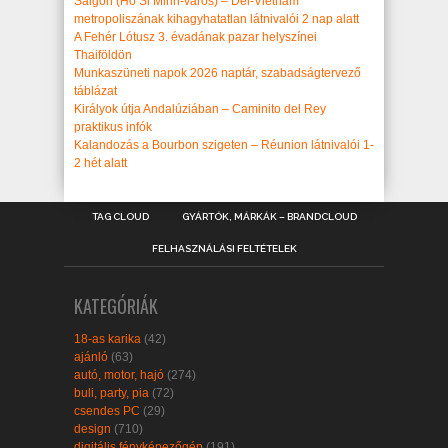
Saigon (Ho Si Minh-város) – Dél-Vietnám
metropoliszának kihagyhatatlan látnivalói 2 nap alatt
A Fehér Lótusz 3. évadának pazar helyszínei
Thaiföldön
Munkaszüneti napok 2026 naptár, szabadságtervező
táblázat
Királyok útja Andalúziában – Caminito del Rey
praktikus infók
Kalandozás a Bourbon szigeten – Réunion látnivalói 1-
2 hét alatt
TAG CLOUD
GYÁRTÓK, MÁRKÁK – BRANDCLOUD
FELHASZNÁLÁSI FELTÉTELEK
KATEGÓRIÁK
18-as karika
(42)
ajánló
(63)
autó, motor, hajó
(274)
buli, party, pia
(72)
csendes PC
(29)
design
(710)
digitális fényképezőgép
(191)