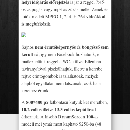
helyi időjárás előrejelzés
is jár a reggel 7:45-
ös csipogás vagy mp3-as zúzás mellé. Zenék és
videókkal
fotók mellett MPEG 1, 2, 4, H.264
is megbírkózik
.
nem érintőképernyős
böngésző sem
Sajnos
és
került rá
, így nem Facebook-hozhatunk, e-
mailezhetünk reggel a WC-n ülve. Ellenben
távirányítóval piszkálhatjuk, illetve a keretbe
rejtve érintőgombok is találhatóak, melyek
alapból egyáltalán nem látszanak, csak ha a
kerethez érünk.
800*480 px
A
felbontású kütyük két méretben,
10,2 collos
13,3 collos képátlóval
illetve
DreamScreen 100
érkeznek. A kisebb
-as
modell mel ymár most kapható $250-ba (48