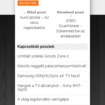
RELATED ITEMS
← Előző poszt
Következő poszt
→
SunCatcher – Az
JOBO
okos
ScanViewer –
napkollektor
Szkenneld be az
emlékeidet!
Kapcsolódó posztok
Limitált szériás Goods Zune 2
Készíts reggelit palacsintanyomtatóval!
Samsung UE65HU7500 4K TV teszt
Hangok a TV állványból – Sony RHT-
G900
A világ legdurvább varrógépe