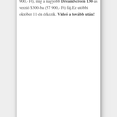
DreamScreen 130
900,- Ft), míg a nagyobb
-as
verzió $300-ba (57 900,- Ft) fáj.Ez utóbbi
Videó a tovább után!
október 11-én érkezik.