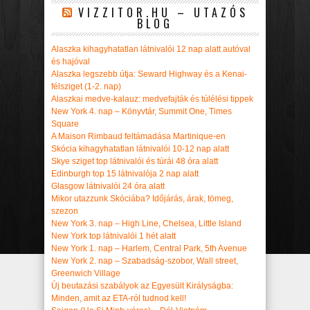
VIZZITOR.HU – UTAZÓS
BLOG
Alaszka kihagyhatatlan látnivalói 12 nap alatt autóval
és hajóval
Alaszka legszebb útja: Seward Highway és a Kenai-
félsziget (1-2. nap)
Alaszkai medve-kalauz: medvefajták és túlélési tippek
New York 4. nap – Könyvtár, Summit One, Times
Square
A Maison Rimbaud feltámadása Martinique-en
Skócia kihagyhatatlan látnivalói 10-12 nap alatt
Skye sziget top látnivalói és túrái 48 óra alatt
Edinburgh top 15 látnivalója 2 nap alatt
Glasgow látnivalói 24 óra alatt
Mikor utazzunk Skóciába? Időjárás, árak, tömeg,
szezon
New York 3. nap – High Line, Chelsea, Little Island
New York top látnivalói 1 hét alatt
New York 1. nap – Harlem, Central Park, 5th Avenue
New York 2. nap – Szabadság-szobor, Wall street,
Greenwich Village
Új beutazási szabályok az Egyesült Királyságba:
Minden, amit az ETA-ról tudnod kell!