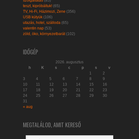
szolgáltatás
(85)
teszt, kipróbáltuk!
(65)
TV, Hi-Fi, Házimozi, Zene
(356)
USB kütyük
(106)
utazás, hotel, szálloda
(65)
valentin nap
(53)
zöld, öko, környezetbarát
(102)
IDŐGÉP
2026. augusztus
h
K
s
c
p
s
v
1
2
3
4
5
6
7
8
9
10
11
12
13
14
15
16
17
18
19
20
21
22
23
24
25
26
27
28
29
30
31
« aug
MEGTALÁLOD, AMIT KERESŐ