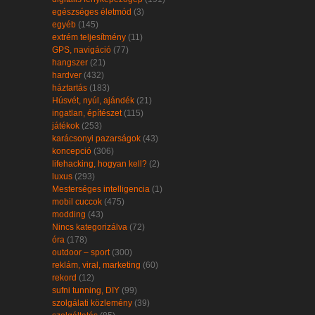
egészséges életmód
(3)
egyéb
(145)
extrém teljesítmény
(11)
GPS, navigáció
(77)
hangszer
(21)
hardver
(432)
háztartás
(183)
Húsvét, nyúl, ajándék
(21)
ingatlan, építészet
(115)
játékok
(253)
karácsonyi pazarságok
(43)
koncepció
(306)
lifehacking, hogyan kell?
(2)
luxus
(293)
Mesterséges intelligencia
(1)
mobil cuccok
(475)
modding
(43)
Nincs kategorizálva
(72)
óra
(178)
outdoor – sport
(300)
reklám, viral, marketing
(60)
rekord
(12)
sufni tunning, DIY
(99)
szolgálati közlemény
(39)