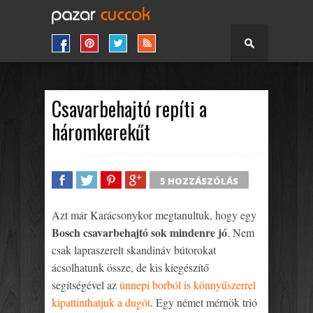
Csavarbehajtó repíti a
háromkerekűt
5 HOZZÁSZÓLÁS
SHARE
TWEET
SHARE
SHARE
Azt már Karácsonykor megtanultuk, hogy egy
Bosch csavarbehajtó sok mindenre jó
. Nem
csak lapraszerelt skandináv bútorokat
ácsolhatunk össze, de kis kiegészítő
segítségével az
ünnepi borból is könnyűszerrel
kipattinthatjuk a dugót
. Egy német mérnök trió