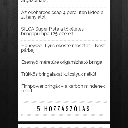
átgázolhatsz
Az ökoharcos csáp 4 perc után kidob a
zuhany alól
SILCA Super Pista a tökéletes
bringapumpa 125 ezerért
Honeywell Lyric okostermosztát – Nest
párbaj
Esernyő méretűre origamizható bringa
Trükkös bringalakat kulcslyuk nélkül
Finnpower bringák – a karbon mindenek
felett
5 HOZZÁSZÓLÁS