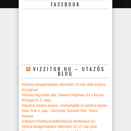
FACEBOOK
VIZZITOR.HU – UTAZÓS
BLOG
Alaszka kihagyhatatlan látnivalói 12 nap alatt autóval
és hajóval
Alaszka legszebb útja: Seward Highway és a Kenai-
félsziget (1-2. nap)
Alaszkai medve-kalauz: medvefajták és túlélési tippek
New York 4. nap – Könyvtár, Summit One, Times
Square
A Maison Rimbaud feltámadása Martinique-en
Skócia kihagyhatatlan látnivalói 10-12 nap alatt