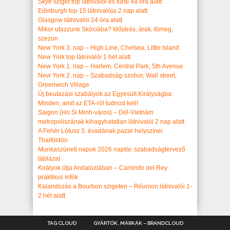
Skye sziget top látnivalói és túrái 48 óra alatt
Edinburgh top 15 látnivalója 2 nap alatt
Glasgow látnivalói 24 óra alatt
Mikor utazzunk Skóciába? Időjárás, árak, tömeg,
szezon
New York 3. nap – High Line, Chelsea, Little Island
New York top látnivalói 1 hét alatt
New York 1. nap – Harlem, Central Park, 5th Avenue
New York 2. nap – Szabadság-szobor, Wall street,
Greenwich Village
Új beutazási szabályok az Egyesült Királyságba:
Minden, amit az ETA-ról tudnod kell!
Saigon (Ho Si Minh-város) – Dél-Vietnám
metropoliszának kihagyhatatlan látnivalói 2 nap alatt
A Fehér Lótusz 3. évadának pazar helyszínei
Thaiföldön
Munkaszüneti napok 2026 naptár, szabadságtervező
táblázat
Királyok útja Andalúziában – Caminito del Rey
praktikus infók
Kalandozás a Bourbon szigeten – Réunion látnivalói 1-
2 hét alatt
TAG CLOUD
GYÁRTÓK, MÁRKÁK – BRANDCLOUD