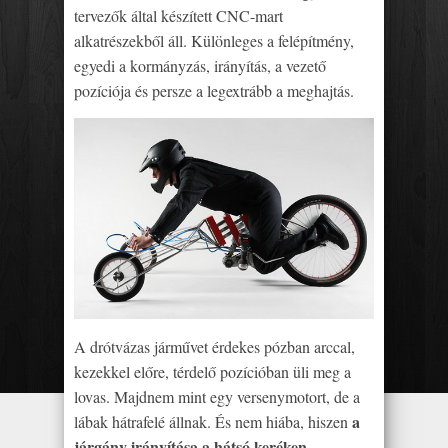
tervezők által készített CNC-mart
alkatrészekből áll. Különleges a felépítmény,
egyedi a kormányzás, irányítás, a vezető
pozíciója és persze a legextrább a meghajtás.
A drótvázas járművet érdekes pózban arccal,
kezekkel előre, térdelő pozícióban üli meg a
lovas. Majdnem mint egy versenymotort, de a
a
lábak hátrafelé állnak. És nem hiába, hiszen
járgány irányítása a hátsó keréken