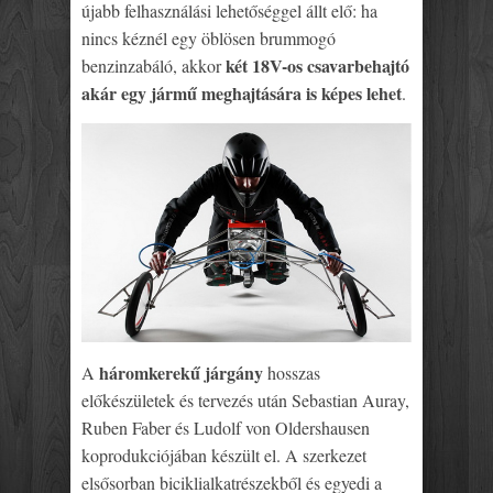
újabb felhasználási lehetőséggel állt elő: ha
nincs kéznél egy öblösen brummogó
két 18V-os csavarbehajtó
benzinzabáló, akkor
akár egy jármű meghajtására is képes lehet
.
háromkerekű járgány
A
hosszas
előkészületek és tervezés után Sebastian Auray,
Ruben Faber és Ludolf von Oldershausen
koprodukciójában készült el. A szerkezet
elsősorban biciklialkatrészekből és egyedi a