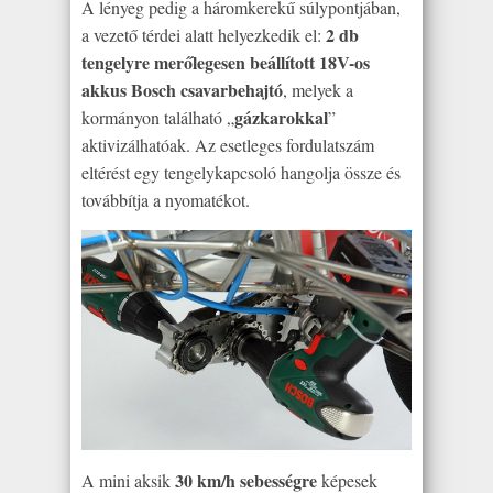
A lényeg pedig a háromkerekű súlypontjában,
2 db
a vezető térdei alatt helyezkedik el:
tengelyre merőlegesen beállított 18V-os
akkus Bosch csavarbehajtó
, melyek a
gázkarokkal
kormányon található „
”
aktivizálhatóak. Az esetleges fordulatszám
eltérést egy tengelykapcsoló hangolja össze és
továbbítja a nyomatékot.
30 km/h sebességre
A mini aksik
képesek