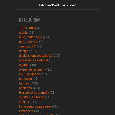
FELHASZNÁLÁSI FELTÉTELEK
KATEGÓRIÁK
18-as karika
(42)
ajánló
(63)
autó, motor, hajó
(274)
buli, party, pia
(72)
csendes PC
(29)
design
(710)
digitális fényképezőgép
(191)
egészséges életmód
(3)
egyéb
(145)
extrém teljesítmény
(11)
GPS, navigáció
(77)
hangszer
(21)
hardver
(432)
háztartás
(183)
Húsvét, nyúl, ajándék
(21)
ingatlan, építészet
(115)
játékok
(253)
karácsonyi pazarságok
(43)
koncepció
(306)