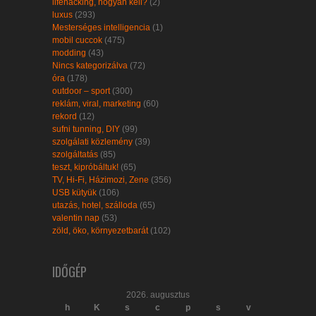
lifehacking, hogyan kell?
(2)
luxus
(293)
Mesterséges intelligencia
(1)
mobil cuccok
(475)
modding
(43)
Nincs kategorizálva
(72)
óra
(178)
outdoor – sport
(300)
reklám, viral, marketing
(60)
rekord
(12)
sufni tunning, DIY
(99)
szolgálati közlemény
(39)
szolgáltatás
(85)
teszt, kipróbáltuk!
(65)
TV, Hi-Fi, Házimozi, Zene
(356)
USB kütyük
(106)
utazás, hotel, szálloda
(65)
valentin nap
(53)
zöld, öko, környezetbarát
(102)
IDŐGÉP
2026. augusztus
h
K
s
c
p
s
v