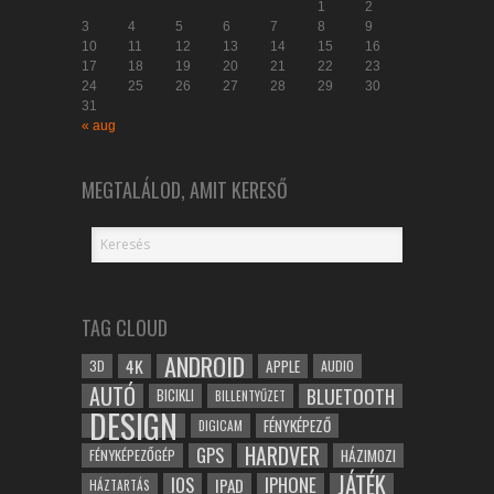
1
2
3
4
5
6
7
8
9
10
11
12
13
14
15
16
17
18
19
20
21
22
23
24
25
26
27
28
29
30
31
« aug
MEGTALÁLOD, AMIT KERESŐ
TAG CLOUD
ANDROID
4K
APPLE
3D
AUDIO
AUTÓ
BLUETOOTH
BICIKLI
BILLENTYŰZET
DESIGN
FÉNYKÉPEZŐ
DIGICAM
HARDVER
GPS
FÉNYKÉPEZŐGÉP
HÁZIMOZI
JÁTÉK
IOS
IPHONE
IPAD
HÁZTARTÁS