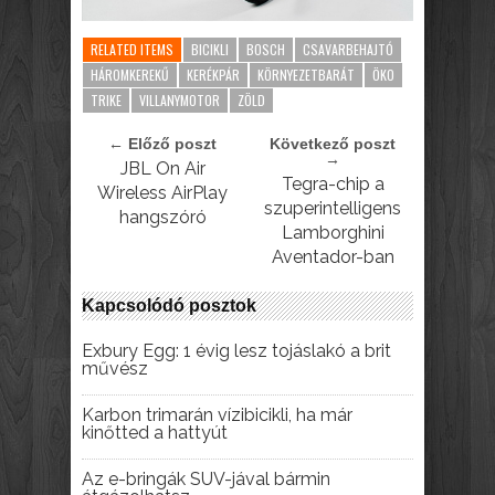
RELATED ITEMS
BICIKLI
BOSCH
CSAVARBEHAJTÓ
HÁROMKEREKŰ
KERÉKPÁR
KÖRNYEZETBARÁT
ÖKO
TRIKE
VILLANYMOTOR
ZÖLD
← Előző poszt
Következő poszt
→
JBL On Air
Tegra-chip a
Wireless AirPlay
szuperintelligens
hangszóró
Lamborghini
Aventador-ban
Kapcsolódó posztok
Exbury Egg: 1 évig lesz tojáslakó a brit
művész
Karbon trimarán vízibicikli, ha már
kinőtted a hattyút
Az e-bringák SUV-jával bármin