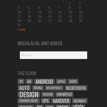
1
2
3
4
5
6
7
8
9
10
11
12
13
14
15
16
17
18
19
20
21
22
23
24
25
26
27
28
29
30
31
« aug
MEGTALÁLOD, AMIT KERESŐ
TAG CLOUD
ANDROID
4K
APPLE
3D
AUDIO
AUTÓ
BLUETOOTH
BICIKLI
BILLENTYŰZET
DESIGN
FÉNYKÉPEZŐ
DIGICAM
HARDVER
GPS
FÉNYKÉPEZŐGÉP
HÁZIMOZI