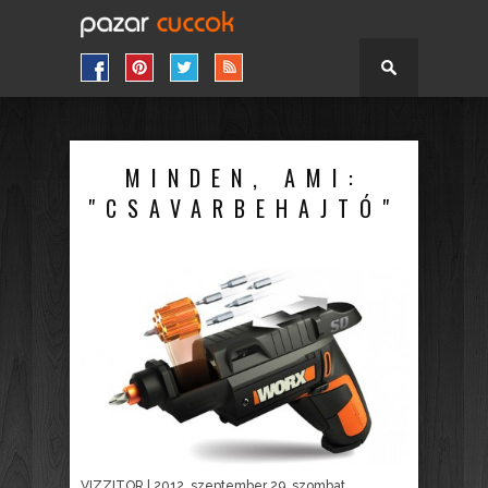
MINDEN, AMI:
"CSAVARBEHAJTÓ"
VIZZITOR
| 2012. szeptember 29. szombat