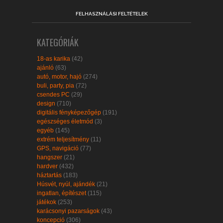
FELHASZNÁLÁSI FELTÉTELEK
KATEGÓRIÁK
18-as karika
(42)
ajánló
(63)
autó, motor, hajó
(274)
buli, party, pia
(72)
csendes PC
(29)
design
(710)
digitális fényképezőgép
(191)
egészséges életmód
(3)
egyéb
(145)
extrém teljesítmény
(11)
GPS, navigáció
(77)
hangszer
(21)
hardver
(432)
háztartás
(183)
Húsvét, nyúl, ajándék
(21)
ingatlan, építészet
(115)
játékok
(253)
karácsonyi pazarságok
(43)
koncepció
(306)