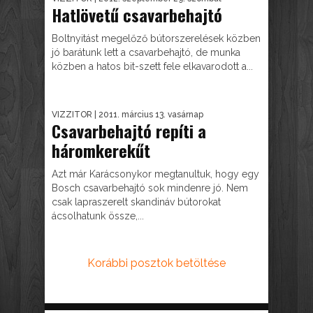
Hatlövetű csavarbehajtó
Boltnyitást megelőző bútorszerelések közben
jó barátunk lett a csavarbehajtó, de munka
közben a hatos bit-szett fele elkavarodott a...
VIZZITOR
| 2011. március 13. vasárnap
Csavarbehajtó repíti a
háromkerekűt
Azt már Karácsonykor megtanultuk, hogy egy
Bosch csavarbehajtó sok mindenre jó. Nem
csak lapraszerelt skandináv bútorokat
ácsolhatunk össze,...
Korábbi posztok betöltése