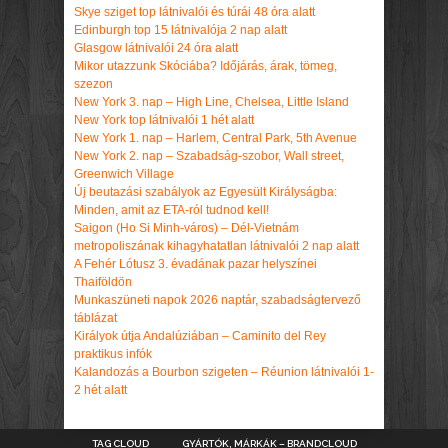
Skye sziget top látnivalói és túrái 48 óra alatt
Edinburgh top 15 látnivalója 2 nap alatt
Glasgow látnivalói 24 óra alatt
Mikor utazzunk Skóciába? Időjárás, árak, tömeg,
szezon
New York 3. nap – High Line, Chelsea, Little Island
New York top látnivalói 1 hét alatt
New York 1. nap – Harlem, Central Park, 5th Avenue
New York 2. nap – Szabadság-szobor, Wall street,
Greenwich Village
Új beutazási szabályok az Egyesült Királyságba:
Minden, amit az ETA-ról tudnod kell!
Saigon (Ho Si Minh-város) – Dél-Vietnám
metropoliszának kihagyhatatlan látnivalói 2 nap alatt
A Fehér Lótusz 3. évadának pazar helyszínei
Thaiföldön
Munkaszüneti napok 2026 naptár, szabadságtervező
táblázat
Királyok útja Andalúziában – Caminito del Rey
praktikus infók
Kalandozás a Bourbon szigeten – Réunion látnivalói 1-
2 hét alatt
TAG CLOUD
GYÁRTÓK, MÁRKÁK – BRANDCLOUD