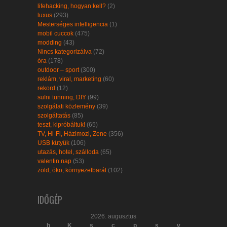
lifehacking, hogyan kell?
(2)
luxus
(293)
Mesterséges intelligencia
(1)
mobil cuccok
(475)
modding
(43)
Nincs kategorizálva
(72)
óra
(178)
outdoor – sport
(300)
reklám, viral, marketing
(60)
rekord
(12)
sufni tunning, DIY
(99)
szolgálati közlemény
(39)
szolgáltatás
(85)
teszt, kipróbáltuk!
(65)
TV, Hi-Fi, Házimozi, Zene
(356)
USB kütyük
(106)
utazás, hotel, szálloda
(65)
valentin nap
(53)
zöld, öko, környezetbarát
(102)
IDŐGÉP
2026. augusztus
h
K
s
c
p
s
v