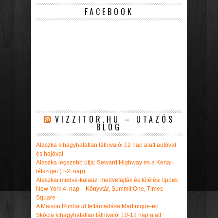
FACEBOOK
VIZZITOR.HU – UTAZÓS
BLOG
Alaszka kihagyhatatlan látnivalói 12 nap alatt autóval
és hajóval
Alaszka legszebb útja: Seward Highway és a Kenai-
félsziget (1-2. nap)
Alaszkai medve-kalauz: medvefajták és túlélési tippek
New York 4. nap – Könyvtár, Summit One, Times
Square
A Maison Rimbaud feltámadása Martinique-en
Skócia kihagyhatatlan látnivalói 10-12 nap alatt