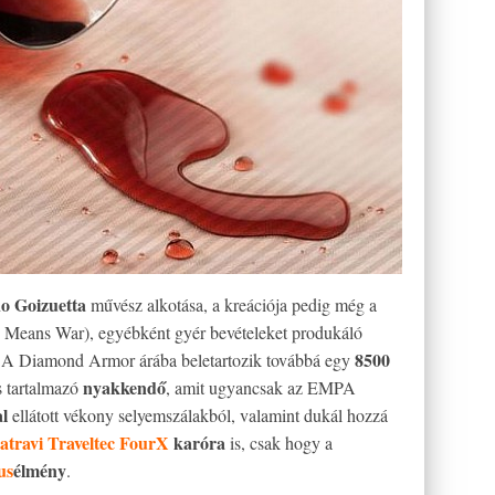
o Goizuetta
művész alkotása, a kreációja pedig még a
 Means War), egyébként gyér bevételeket produkáló
8500
t. A Diamond Armor árába beletartozik továbbá egy
nyakkendő
s tartalmazó
, amit ugyancsak az EMPA
l
ellátott vékony selyemszálakból, valamint dukál hozzá
atravi Traveltec FourX
karóra
is, csak hogy a
us
élmény
.