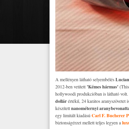
Lucian
A mellényen látható selyembélés
’Kémes hármas’
2012-ben vetített
(This
hollywoodi produkcióban is látható vol
dollár
értékű, 24 karátos aranyszövetet i
nanométernyi aranybevonatta
készített
Carl F. Bucherer P
egy limitált kiadású
lux
biztonságérzet mellett teljes legyen a