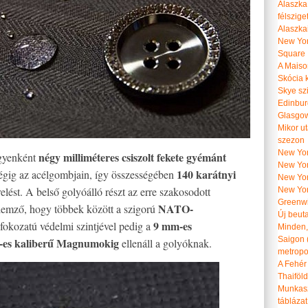
Alaszka
félszige
Alaszka
New Yor
Square
A Maiso
Skócia k
Skye szi
Edinburg
Glasgow 
Mikor u
szezon
New York
négy milliméteres csiszolt fekete gyémánt
egyenként
New York
140 karátnyi
égig az acélgombjain, így összességében
New Yor
elést. A belső golyóálló részt az erre szakosodott
New Yor
Greenwi
NATO-
ellemző, hogy többek között a szigorú
Új beut
9 mm-es
fokozatú védelmi szintjével pedig a
Minden, 
Saigon 
-es kaliberű Magnumokig
ellenáll a golyóknak.
metropol
A Fehér
Thaiföl
Munkasz
táblázat