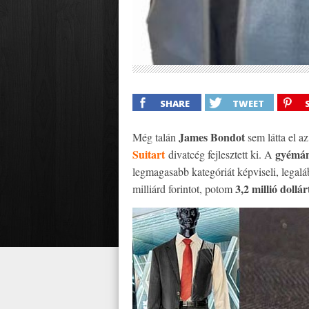
SHARE
TWEET
James Bondot
Még talán
sem látta el az
Suitart
gyémán
divatcég fejlesztett ki. A
legmagasabb kategóriát képviseli, legaláb
3,2 millió dollár
milliárd forintot, potom