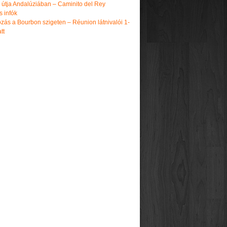
k útja Andalúziában – Caminito del Rey
s infók
zás a Bourbon szigeten – Réunion látnivalói 1-
tt