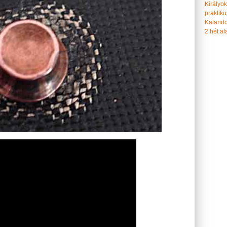
Királyo
praktiku
Kalando
2 hét ala