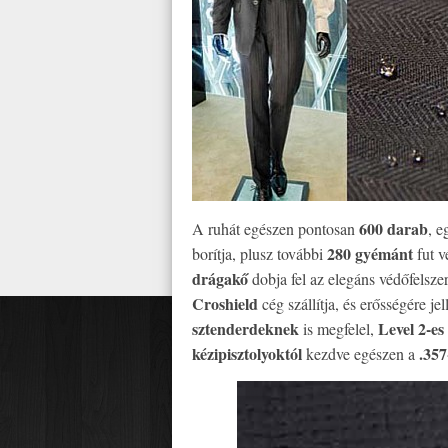
600 darab
A ruhát egészen pontosan
, 
280 gyémánt
borítja, plusz további
fut v
drágakő
dobja fel az elegáns védőfelszer
Croshield
cég szállítja, és erősségére j
sztenderdeknek
Level 2-es
is megfelel,
kézipisztolyoktól
.357
kezdve egészen a