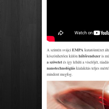
EMPA
A szintén svájci
kutatóintézet ált
hűtőrendszer
köszönhetően külön
is m
a szövetet
és így lehűti a viselőjét, ráadá
nanotechnológiás
kialakítás teljes mér
mindent megfog.