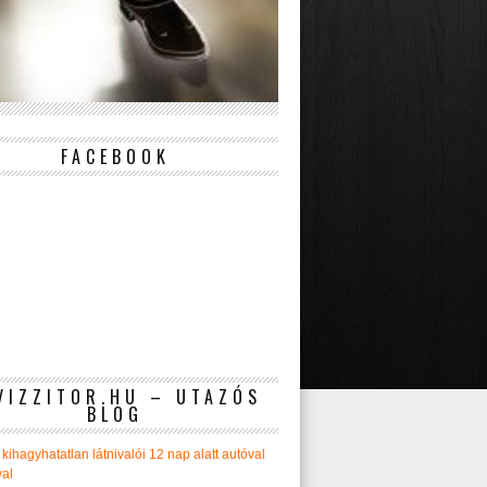
FACEBOOK
VIZZITOR.HU – UTAZÓS
BLOG
kihagyhatatlan látnivalói 12 nap alatt autóval
val