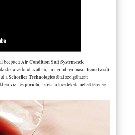
Air Condition Suit System-nek
al beépített
benedvesíti
űködik a védőruházatban, ami gombnyomásra
Schoeller Technologies
sul a
által szolgáltatott
víz– és porálló
tékben
, szóval a lövedékek mellett tényleg