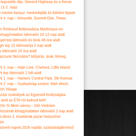
 legszebb útja: Seward Highway és a Kenai-
t (1-2. nap)
i medve-kalauz: medvefajták és túlélési tippek
k 4. nap – Könyvtár, Summit One, Times
n Rimbaud feltámadása Martinique-en
ihagyhatatlan látnivalói 10-12 nap alatt
get top látnivalói és túrái 48 óra alatt
h top 15 látnivalója 2 nap alatt
látnivalói 24 óra alatt
tazzunk Skóciába? Időjárás, árak, tömeg,
 3. nap – High Line, Chelsea, Little Island
 top látnivalói 1 hét alatt
k 1. nap – Harlem, Central Park, 5th Avenue
k 2. nap – Szabadság-szobor, Wall street,
ch Village
azási szabályok az Egyesült Királyságba:
amit az ETA-ról tudnod kell!
(Ho Si Minh-város) – Dél-Vietnám
iszának kihagyhatatlan látnivalói 2 nap alatt
 Lótusz 3. évadának pazar helyszínei
dön
üneti napok 2026 naptár, szabadságtervező