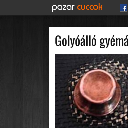
Golyóálló gyémá