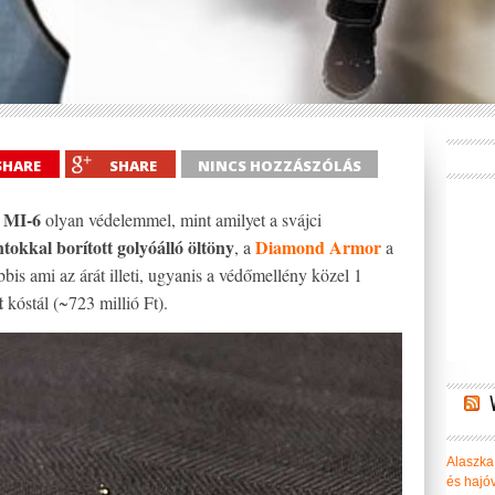
SHARE
SHARE
NINCS HOZZÁSZÓLÁS
MI-6
olyan védelemmel, mint amilyet a svájci
tokkal borított
golyóálló öltöny
Diamond Armor
, a
a
bis ami az árát illeti, ugyanis a védőmellény közel 1
t
kóstál (~723 millió Ft).
Alaszka 
és hajó