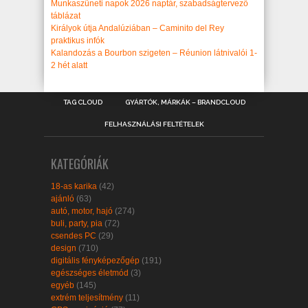
Munkaszüneti napok 2026 naptár, szabadságtervező
táblázat
Királyok útja Andalúziában – Caminito del Rey
praktikus infók
Kalandozás a Bourbon szigeten – Réunion látnivalói 1-
2 hét alatt
TAG CLOUD
GYÁRTÓK, MÁRKÁK – BRANDCLOUD
FELHASZNÁLÁSI FELTÉTELEK
KATEGÓRIÁK
18-as karika
(42)
ajánló
(63)
autó, motor, hajó
(274)
buli, party, pia
(72)
csendes PC
(29)
design
(710)
digitális fényképezőgép
(191)
egészséges életmód
(3)
egyéb
(145)
extrém teljesítmény
(11)