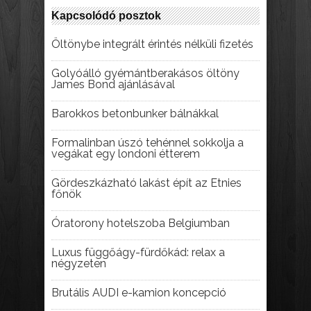
Kapcsolódó posztok
Öltönybe integrált érintés nélküli fizetés
Golyóálló gyémántberakásos öltöny
James Bond ajánlásával
Barokkos betonbunker bálnákkal
Formalinban úszó tehénnel sokkolja a
vegákat egy londoni étterem
Gördeszkázható lakást épít az Etnies
főnök
Óratorony hotelszoba Belgiumban
Luxus függőágy-fürdőkád: relax a
négyzeten
Brutális AUDI e-kamion koncepció