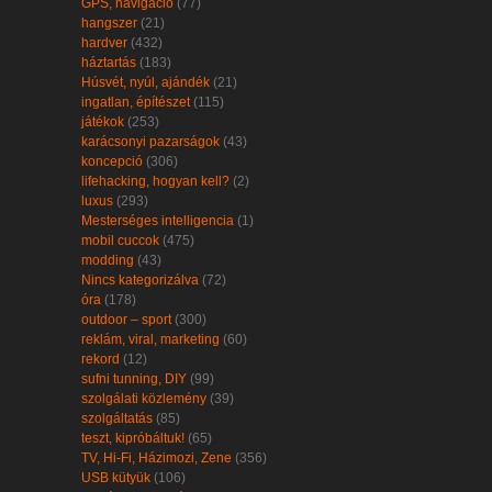
GPS, navigáció
(77)
hangszer
(21)
hardver
(432)
háztartás
(183)
Húsvét, nyúl, ajándék
(21)
ingatlan, építészet
(115)
játékok
(253)
karácsonyi pazarságok
(43)
koncepció
(306)
lifehacking, hogyan kell?
(2)
luxus
(293)
Mesterséges intelligencia
(1)
mobil cuccok
(475)
modding
(43)
Nincs kategorizálva
(72)
óra
(178)
outdoor – sport
(300)
reklám, viral, marketing
(60)
rekord
(12)
sufni tunning, DIY
(99)
szolgálati közlemény
(39)
szolgáltatás
(85)
teszt, kipróbáltuk!
(65)
TV, Hi-Fi, Házimozi, Zene
(356)
USB kütyük
(106)