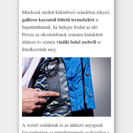
Mindezek mellett különböző színekben érkező,
galléros kacsatoll töltetű termobélést
is
bepattinthatunk, ha hidegre fordul az idő.
Persze az okostelefonok számára kialakított
vízálló belső zsebről
átlátszó és szintén
se
feledkezzünk meg.
A vezető szálaknak és az átlátszó anyagnak
köszönhetően az érintőképernyős eszközöket a