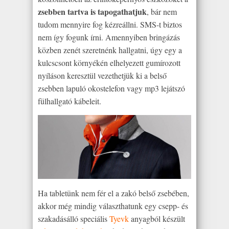
zsebben tartva is tapogathatjuk
, bár nem
tudom mennyire fog kézreállni. SMS-t biztos
nem így fogunk írni. Amennyiben bringázás
közben zenét szeretnénk hallgatni, úgy egy a
kulcscsont környékén elhelyezett gumírozott
nyíláson keresztül vezethetjük ki a belső
zsebben lapuló okostelefon vagy mp3 lejátszó
fülhallgató kábeleit.
Ha tabletünk nem fér el a zakó belső zsebében,
akkor még mindig választhatunk egy csepp- és
szakadásálló speciális
Tyevk
anyagból készült