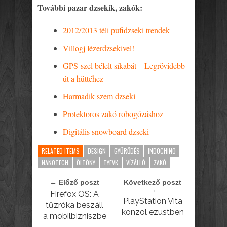
További pazar dzsekik, zakók:
2012/2013 téli pufidzseki trendek
Villogj lézerdzsekivel!
GPS-szel bélelt síkabát – Legrövidebb
út a hüttéhez
Harmadik szem dzseki
Protektoros zakó robogózáshoz
Digitális snowboard dzseki
RELATED ITEMS
DESIGN
GYŰRŐDÉS
INDOCHINO
NANOTECH
ÖLTÖNY
TYEVK
VÍZÁLLÓ
ZAKÓ
← Előző poszt
Következő poszt
→
Firefox OS: A
PlayStation Vita
tűzróka beszáll
konzol ezüstben
a mobilbizniszbe