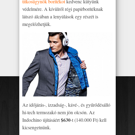
titkosügynök borítékot
kedvenc kütyünk
védelmére. A kívülről régi papírborítéknak
látszó álcában a lenyúlások egy részét is
megelőzhetjük.
Az időjárás-, izzadság-, kávé-, és gyűrődésálló
hi-tech termozakó nem jön olcsón. Az
$630
Indochino újításáért
-t (140.000 Ft) kell
kicsengetnünk.