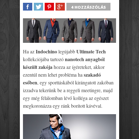
4 HOZZÁSZÓLÁS
SHARE
TWEET
SHARE
SHARE
Indochino
Ultimate Tech
Ha az
legújabb
nanotech anyagból
kollekciójába tartozó
készült zakója
hozza az ígéreteket, akkor
szakadó
ezentúl nem lehet probléma ha
esőben
, egy sporttáskából kirángatott zakóban
izzadva tekerünk be a reggeli meetingre, majd
egy még félálomban lévő kolléga az egészet
megkoronázza egy ránk borított kávéval.