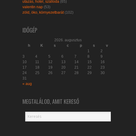
utazás, hotel, szálloda
(65)
valentin nap
(53)
zöld, öko, környezetbarát
(102)
IDŐGÉP
2026. augusztus
h
K
s
c
p
s
v
1
2
3
4
5
6
7
8
9
10
11
12
13
14
15
16
17
18
19
20
21
22
23
24
25
26
27
28
29
30
31
« aug
MEGTALÁLOD, AMIT KERESŐ