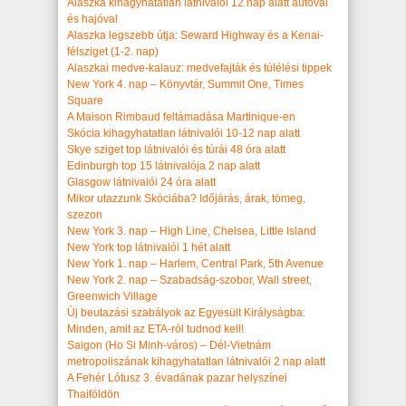
Alaszka kihagyhatatlan látnivalói 12 nap alatt autóval
és hajóval
Alaszka legszebb útja: Seward Highway és a Kenai-
félsziget (1-2. nap)
Alaszkai medve-kalauz: medvefajták és túlélési tippek
New York 4. nap – Könyvtár, Summit One, Times
Square
A Maison Rimbaud feltámadása Martinique-en
Skócia kihagyhatatlan látnivalói 10-12 nap alatt
Skye sziget top látnivalói és túrái 48 óra alatt
Edinburgh top 15 látnivalója 2 nap alatt
Glasgow látnivalói 24 óra alatt
Mikor utazzunk Skóciába? Időjárás, árak, tömeg,
szezon
New York 3. nap – High Line, Chelsea, Little Island
New York top látnivalói 1 hét alatt
New York 1. nap – Harlem, Central Park, 5th Avenue
New York 2. nap – Szabadság-szobor, Wall street,
Greenwich Village
Új beutazási szabályok az Egyesült Királyságba:
Minden, amit az ETA-ról tudnod kell!
Saigon (Ho Si Minh-város) – Dél-Vietnám
metropoliszának kihagyhatatlan látnivalói 2 nap alatt
A Fehér Lótusz 3. évadának pazar helyszínei
Thaiföldön