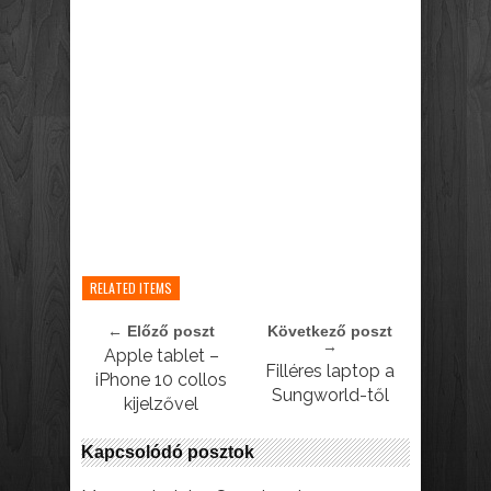
RELATED ITEMS
← Előző poszt
Következő poszt
→
Apple tablet –
Filléres laptop a
iPhone 10 collos
Sungworld-től
kijelzővel
Kapcsolódó posztok