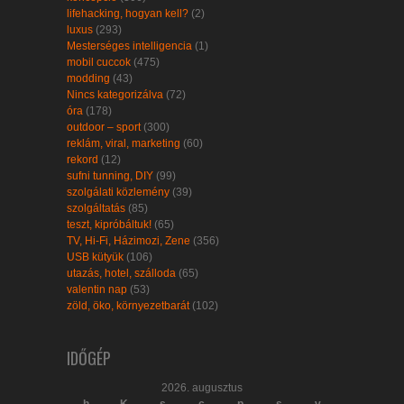
lifehacking, hogyan kell?
(2)
luxus
(293)
Mesterséges intelligencia
(1)
mobil cuccok
(475)
modding
(43)
Nincs kategorizálva
(72)
óra
(178)
outdoor – sport
(300)
reklám, viral, marketing
(60)
rekord
(12)
sufni tunning, DIY
(99)
szolgálati közlemény
(39)
szolgáltatás
(85)
teszt, kipróbáltuk!
(65)
TV, Hi-Fi, Házimozi, Zene
(356)
USB kütyük
(106)
utazás, hotel, szálloda
(65)
valentin nap
(53)
zöld, öko, környezetbarát
(102)
IDŐGÉP
2026. augusztus