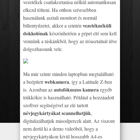
vezetékek csatlakoztatása nélkül automatikusan
elkezd tölteni. Ha otthon szívesebben
használunk asztali monitort és normál
vezetéknéküli
billentyűzetet, akkor a szintén
dokkolónak
köszönhetően a gépet elő sem kell
vennünk a táskánkból, hogy az íróasztalnál ülve
dolgozhassunk vele.
Ma már szinte minden laptopban megtalálható
webkamera
a beépített
, így a Latitude Z-ben
autofókuszos kamera
is. Azonban az
egyéb
trükkökre is használható. Például a hozzáadott
szoftver segítségével az elé tartott
névjegykártyákat scannelhetjük
,
digitalizálhatjuk másodpercek alatt. Az viszont
nem derül ki a demo videóból, hogy a
névjegykártyákon kívül hosszabb A4-es