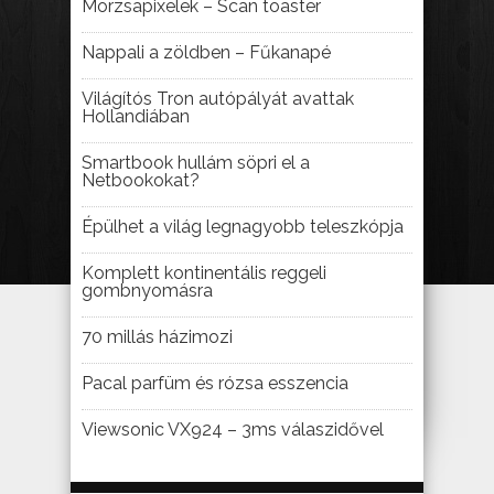
Morzsapixelek – Scan toaster
Nappali a zöldben – Fűkanapé
Világítós Tron autópályát avattak
Hollandiában
Smartbook hullám söpri el a
Netbookokat?
Épülhet a világ legnagyobb teleszkópja
Komplett kontinentális reggeli
gombnyomásra
70 millás házimozi
Pacal parfüm és rózsa esszencia
Viewsonic VX924 – 3ms válaszidővel