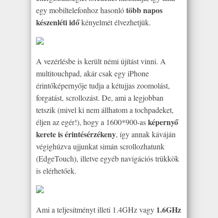
több napos
egy mobiltelefonhoz hasonló
készenléti idő
kényelmét élvezhetjük.
A vezérlésbe is került némi újítást vinni. A
multitouchpad, akár csak egy iPhone
érintőképernyője tudja a kétujjas zoomolást,
forgatást, scrollozást. De, ami a legjobban
tetszik (mivel ki nem állhatom a tochpadeket,
képernyő
éljen az egér!), hogy a 1600*900-as
kerete is érintésérzékeny
, így annak káváján
végighúzva ujjunkat simán scrollozhatunk
(EdgeTouch), illetve egyéb navigációs trükkök
is elérhetőek.
1.6GHz
Ami a teljesítményt illeti 1.4GHz vagy