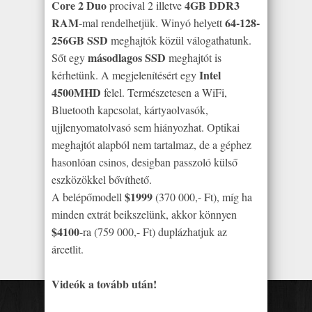
Core 2 Duo
4GB DDR3
procival 2 illetve
RAM
64-128-
-mal rendelhetjük. Winyó helyett
256GB SSD
meghajtók közül válogathatunk.
másodlagos SSD
Sőt egy
meghajtót is
Intel
kérhetünk. A megjelenítésért egy
4500MHD
felel. Természetesen a WiFi,
Bluetooth kapcsolat, kártyaolvasók,
ujjlenyomatolvasó sem hiányozhat. Optikai
meghajtót alapból nem tartalmaz, de a géphez
hasonlóan csinos, desigban passzoló külső
eszközökkel bővíthető.
$1999
A belépőmodell
(370 000,- Ft), míg ha
minden extrát beikszelünk, akkor könnyen
$4100
-ra (759 000,- Ft) duplázhatjuk az
árcetlit.
Videók a tovább után!