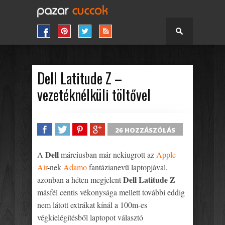
Dell Latitude Z –
vezetéknélküli töltővel
26 HOZZÁSZÓLÁS
SHARE
TWEET
SHARE
SHARE
Dell
A
márciusban már nekiugrott az
Apple
Air
-nek
Adamo
fantázianevű laptopjával,
Dell Latitude Z
azonban a héten megjelent
másfél centis vékonysága mellett további eddig
nem látott extrákat kínál a 100m-es
végkielégítésből laptopot választó