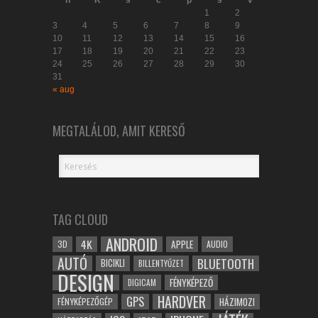
h
K
s
c
p
s
v
1
2
3
4
5
6
7
8
9
10
11
12
13
14
15
16
17
18
19
20
21
22
23
24
25
26
27
28
29
30
31
« aug
MEGTALÁLOD, AMIT KERESŐ
TAG CLOUD
ANDROID
4K
APPLE
3D
AUDIO
AUTÓ
BLUETOOTH
BICIKLI
BILLENTYŰZET
DESIGN
FÉNYKÉPEZŐ
DIGICAM
HARDVER
GPS
FÉNYKÉPEZŐGÉP
HÁZIMOZI