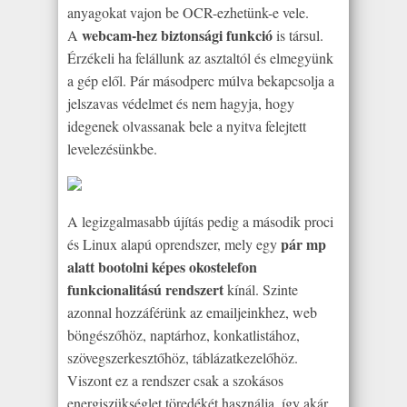
anyagokat vajon be OCR-ezhetünk-e vele.
webcam-hez biztonsági funkció
A
is társul.
Érzékeli ha felállunk az asztaltól és elmegyünk
a gép elől. Pár másodperc múlva bekapcsolja a
jelszavas védelmet és nem hagyja, hogy
idegenek olvassanak bele a nyitva felejtett
levelezésünkbe.
A legizgalmasabb újítás pedig a második proci
pár mp
és Linux alapú oprendszer, mely egy
alatt bootolni képes okostelefon
funkcionalitású rendszert
kínál. Szinte
azonnal hozzáférünk az emailjeinkhez, web
böngészőhöz, naptárhoz, konkatlistához,
szövegszerkesztőhöz, táblázatkezelőhöz.
Viszont ez a rendszer csak a szokásos
energiszükséglet töredékét használja, így akár