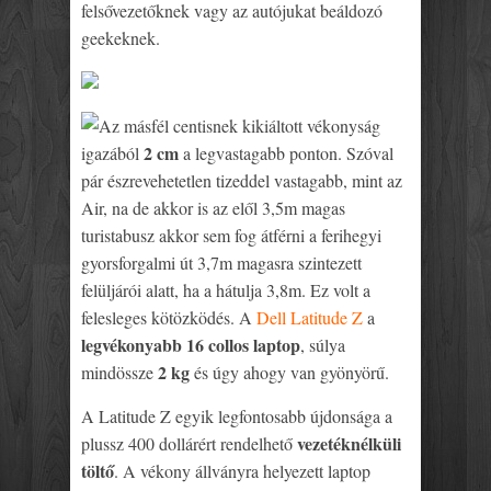
felsővezetőknek vagy az autójukat beáldozó
geekeknek.
Az másfél centisnek kikiáltott vékonyság
2 cm
igazából
a legvastagabb ponton. Szóval
pár észrevehetetlen tizeddel vastagabb, mint az
Air, na de akkor is az elől 3,5m magas
turistabusz akkor sem fog átférni a ferihegyi
gyorsforgalmi út 3,7m magasra szintezett
felüljárói alatt, ha a hátulja 3,8m. Ez volt a
felesleges kötözködés. A
Dell Latitude Z
a
legvékonyabb 16 collos laptop
, súlya
2 kg
mindössze
és úgy ahogy van gyönyörű.
A Latitude Z egyik legfontosabb újdonsága a
vezetéknélküli
plussz 400 dollárért rendelhető
töltő
. A vékony állványra helyezett laptop