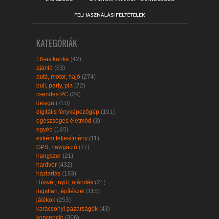
FELHASZNÁLÁSI FELTÉTELEK
KATEGÓRIÁK
18-as karika
(42)
ajánló
(63)
autó, motor, hajó
(274)
buli, party, pia
(72)
csendes PC
(29)
design
(710)
digitális fényképezőgép
(191)
egészséges életmód
(3)
egyéb
(145)
extrém teljesítmény
(11)
GPS, navigáció
(77)
hangszer
(21)
hardver
(432)
háztartás
(183)
Húsvét, nyúl, ajándék
(21)
ingatlan, építészet
(115)
játékok
(253)
karácsonyi pazarságok
(43)
koncepció
(306)