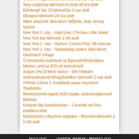
Skye sziget top látnivalói és túrái 48 óra alatt
Edinburgh top 15 látnivalója 2 nap alatt
Glasgow látnivalói 24 óra alatt
Mikor utazzunk Skóciába? Időjárás, árak, tömeg,
szezon
New York 3. nap – High Line, Chelsea, Little Island
New York top látnivalói 1 hét alatt
New York 1. nap – Harlem, Central Park, 5th Avenue
New York 2. nap – Szabadság-szobor, Wall street,
Greenwich Village
Új beutazási szabályok az Egyesült Királyságba:
Minden, amit az ETA-ról tudnod kell!
Saigon (Ho Si Minh-város) – Dél-Vietnám
metropoliszának kihagyhatatlan látnivalói 2 nap alatt
A Fehér Lótusz 3. évadának pazar helyszínei
Thaiföldön
Munkaszüneti napok 2026 naptár, szabadságtervező
táblázat
Királyok útja Andalúziában – Caminito del Rey
praktikus infók
Kalandozás a Bourbon szigeten – Réunion látnivalói 1-
2 hét alatt
TAG CLOUD
GYÁRTÓK, MÁRKÁK – BRANDCLOUD