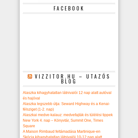
FACEBOOK
VIZZITOR.HU – UTAZÓS
BLOG
Alaszka kihagyhatatlan látnivalói 12 nap alatt autóval
és hajóval
Alaszka legszebb útja: Seward Highway és a Kenai-
félsziget (1-2. nap)
Alaszkai medve-kalauz: medvefajták és túlélési tippek
New York 4. nap – Könyvtár, Summit One, Times
Square
A Maison Rimbaud feltámadása Martinique-en
Skócia kihagyhatatlan látnivalói 10-12 nap alatt