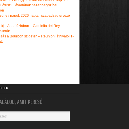
iszának kihagyhatatlan látnivalói 2 nap alatt
 Lótusz 3. évadának pazar helyszínei
dön
üneti napok 2026 naptár, szabadságtervező
k útja Andalúziában – Caminito del Rey
s infók
zás a Bourbon szigeten – Réunion látnivalói 1-
tt
TELEK
ALÁLOD, AMIT KERESŐ