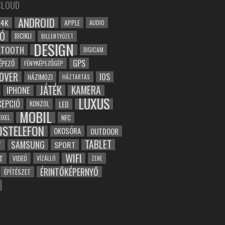
CLOUD
ANDROID
4K
APPLE
AUDIO
Ó
BICIKLI
BILLENTYŰZET
DESIGN
ETOOTH
DIGICAM
GPS
ÉPEZŐ
FÉNYKÉPEZŐGÉP
DVER
IOS
HÁZIMOZI
HÁZTARTÁS
JÁTÉK
KAMERA
IPHONE
LUXUS
EPCIÓ
LED
KONZOL
MOBIL
NFC
IXEL
OSTELEFON
OKOSÓRA
OUTDOOR
TABLET
SAMSUNG
SPORT
T
WIFI
T
VIDEÓ
VÍZÁLLÓ
ZENE
ÉRINTŐKÉPERNYŐ
ÉPÍTÉSZET