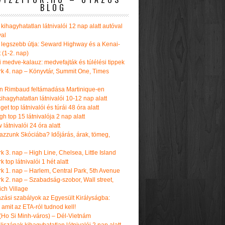
BLOG
kihagyhatatlan látnivalói 12 nap alatt autóval
val
 legszebb útja: Seward Highway és a Kenai-
t (1-2. nap)
i medve-kalauz: medvefajták és túlélési tippek
k 4. nap – Könyvtár, Summit One, Times
n Rimbaud feltámadása Martinique-en
ihagyhatatlan látnivalói 10-12 nap alatt
get top látnivalói és túrái 48 óra alatt
h top 15 látnivalója 2 nap alatt
látnivalói 24 óra alatt
tazzunk Skóciába? Időjárás, árak, tömeg,
 3. nap – High Line, Chelsea, Little Island
 top látnivalói 1 hét alatt
k 1. nap – Harlem, Central Park, 5th Avenue
k 2. nap – Szabadság-szobor, Wall street,
ch Village
azási szabályok az Egyesült Királyságba:
amit az ETA-ról tudnod kell!
(Ho Si Minh-város) – Dél-Vietnám