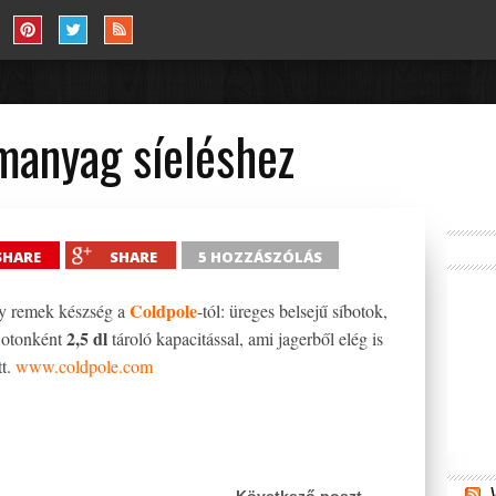
manyag síeléshez
SHARE
SHARE
5 HOZZÁSZÓLÁS
Coldpole
gy remek készség a
-tól: üreges belsejű síbotok,
2,5 dl
Botonként
tároló kapacitással, ami jagerből elég is
tt.
www.coldpole.com