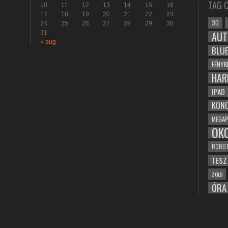
TAG 
10
11
12
13
14
15
16
17
18
19
20
21
22
23
3D
24
25
26
27
28
29
30
31
AUT
« aug
BLU
FÉNYK
HAR
IPAD
KONC
MEGAP
OK
ROBO
TESZ
ZÖLD
ÓRA