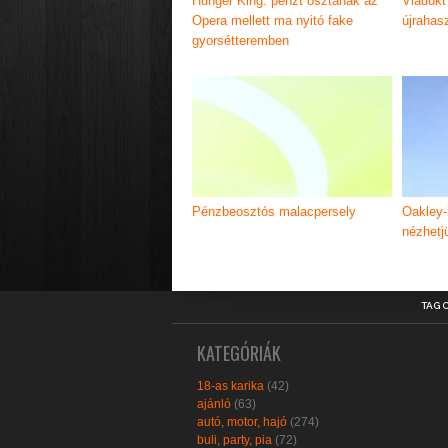
Hunger King: pénzt osztanak az
Viadukt
Opera mellett ma nyitó fake
újrahas
gyorsétteremben
Pénzbeosztós malacpersely
Oakley-
nézhetj
TAG 
KATEGÓRIÁK
18-as karika
(42)
ajánló
(63)
autó, motor, hajó
(274)
buli, party, pia
(72)