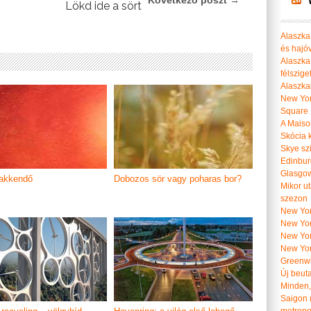
Következő poszt →
Lökd ide a sört
Alaszka 
és hajó
Alaszka
félszige
Alaszka
New Yor
Square
A Maiso
Skócia k
Skye szi
Edinburg
Glasgow 
yakkendő
Dobozos sör vagy poharas bor?
Mikor u
szezon
New York
New York
New Yor
New Yor
Greenwi
Új beut
Minden, 
Saigon 