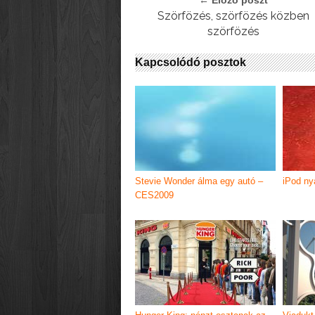
← Előző poszt
Szörfözés, szörfözés közben
szörfözés
Kapcsolódó posztok
Stevie Wonder álma egy autó –
iPod n
CES2009