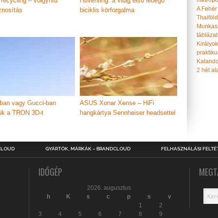
 recycling – völgyhíd
Hovenring: a világ első lebegő
metropol
A Fehér
znosítás
biciklis körforgalma
Thaiföl
Munkasz
táblázat
Királyo
praktiku
Kalando
2 hét ala
ban vagy Gucci-ban
ASUS Xonar Xense – HiFi
ük a TRON 3D-t
hangkártya Sennheiser headsettel
CLOUD
GYÁRTÓK, MÁRKÁK – BRANDCLOUD
FELHASZNÁLÁSI FELTÉ
IDŐGÉP
MEGT
2026. augusztus
h
K
s
c
p
s
v
1
2
3
4
5
6
7
8
9