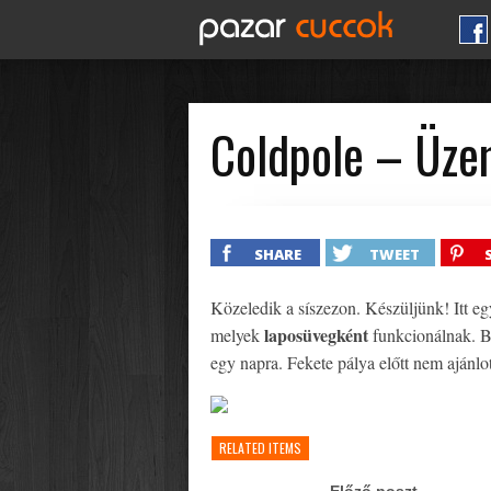
Coldpole – Üze
SHARE
TWEET
Közeledik a síszezon. Készüljünk! Itt e
laposüvegként
melyek
funkcionálnak. 
egy napra. Fekete pálya előtt nem ajánlo
RELATED ITEMS