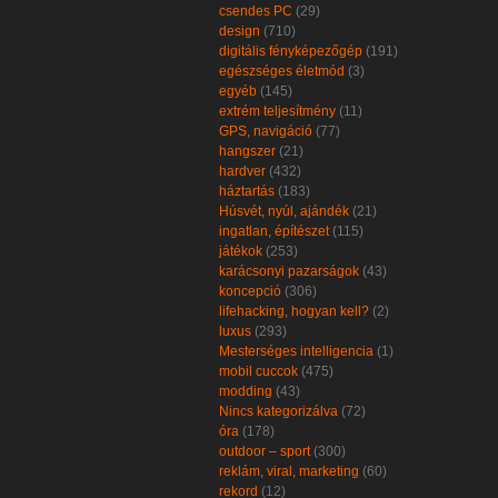
csendes PC
(29)
design
(710)
digitális fényképezőgép
(191)
egészséges életmód
(3)
egyéb
(145)
extrém teljesítmény
(11)
GPS, navigáció
(77)
hangszer
(21)
hardver
(432)
háztartás
(183)
Húsvét, nyúl, ajándék
(21)
ingatlan, építészet
(115)
játékok
(253)
karácsonyi pazarságok
(43)
koncepció
(306)
lifehacking, hogyan kell?
(2)
luxus
(293)
Mesterséges intelligencia
(1)
mobil cuccok
(475)
modding
(43)
Nincs kategorizálva
(72)
óra
(178)
outdoor – sport
(300)
reklám, viral, marketing
(60)
rekord
(12)