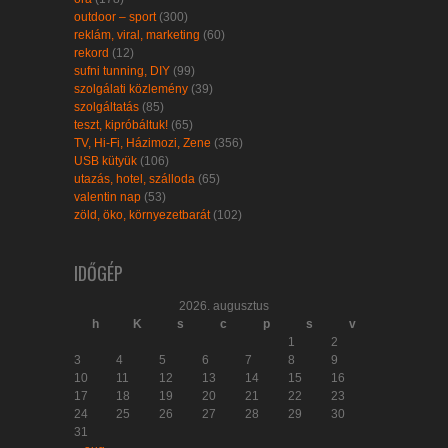
outdoor – sport
(300)
reklám, viral, marketing
(60)
rekord
(12)
sufni tunning, DIY
(99)
szolgálati közlemény
(39)
szolgáltatás
(85)
teszt, kipróbáltuk!
(65)
TV, Hi-Fi, Házimozi, Zene
(356)
USB kütyük
(106)
utazás, hotel, szálloda
(65)
valentin nap
(53)
zöld, öko, környezetbarát
(102)
IDŐGÉP
2026. augusztus
h
K
s
c
p
s
v
1
2
3
4
5
6
7
8
9
10
11
12
13
14
15
16
17
18
19
20
21
22
23
24
25
26
27
28
29
30
31