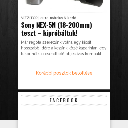
VIZZITOR
| 2012. március 6. kedd
Sony NEX-5N (18-200mm)
teszt – kipróbáltuk!
Már régóta szerettünk volna egy kicsit
hosszabb időre a kezünk közé kaparintani egy
tükör nélküli cserélhető objektíves kompakt...
Korábbi posztok betöltése
FACEBOOK