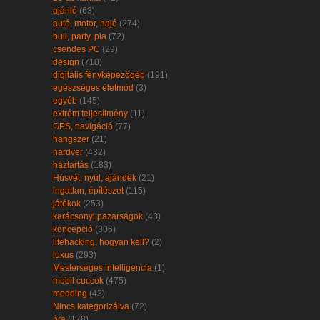
ajánló
(63)
autó, motor, hajó
(274)
buli, party, pia
(72)
csendes PC
(29)
design
(710)
digitális fényképezőgép
(191)
egészséges életmód
(3)
egyéb
(145)
extrém teljesítmény
(11)
GPS, navigáció
(77)
hangszer
(21)
hardver
(432)
háztartás
(183)
Húsvét, nyúl, ajándék
(21)
ingatlan, építészet
(115)
játékok
(253)
karácsonyi pazarságok
(43)
koncepció
(306)
lifehacking, hogyan kell?
(2)
luxus
(293)
Mesterséges intelligencia
(1)
mobil cuccok
(475)
modding
(43)
Nincs kategorizálva
(72)
óra
(178)