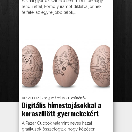
A kínai gyártók szinte a semmiből, de nagy
lendülettel, komoly iramot diktálva jönnek
felfelé, az egyre jobb telók,...
VIZZITOR
| 2013. március 21. csütörtök
Digitális hímestojásokkal a
koraszülött gyermekekért
A Pazar Cuccok valamint neves hazai
grafikusok összefogtak, hogy közösen –