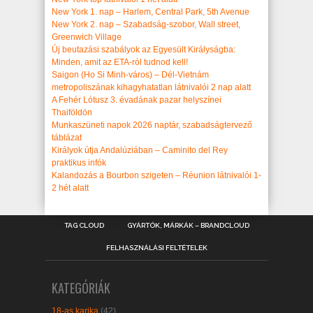
New York 1. nap – Harlem, Central Park, 5th Avenue
New York 2. nap – Szabadság-szobor, Wall street,
Greenwich Village
Új beutazási szabályok az Egyesült Királyságba:
Minden, amit az ETA-ról tudnod kell!
Saigon (Ho Si Minh-város) – Dél-Vietnám
metropoliszának kihagyhatatlan látnivalói 2 nap alatt
A Fehér Lótusz 3. évadának pazar helyszínei
Thaiföldön
Munkaszüneti napok 2026 naptár, szabadságtervező
táblázat
Királyok útja Andalúziában – Caminito del Rey
praktikus infók
Kalandozás a Bourbon szigeten – Réunion látnivalói 1-
2 hét alatt
TAG CLOUD
GYÁRTÓK, MÁRKÁK – BRANDCLOUD
FELHASZNÁLÁSI FELTÉTELEK
KATEGÓRIÁK
18-as karika
(42)