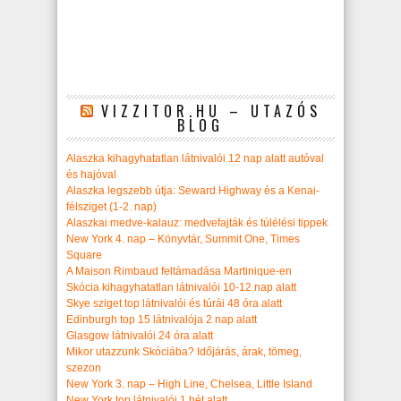
VIZZITOR.HU – UTAZÓS
BLOG
Alaszka kihagyhatatlan látnivalói 12 nap alatt autóval
és hajóval
Alaszka legszebb útja: Seward Highway és a Kenai-
félsziget (1-2. nap)
Alaszkai medve-kalauz: medvefajták és túlélési tippek
New York 4. nap – Könyvtár, Summit One, Times
Square
A Maison Rimbaud feltámadása Martinique-en
Skócia kihagyhatatlan látnivalói 10-12 nap alatt
Skye sziget top látnivalói és túrái 48 óra alatt
Edinburgh top 15 látnivalója 2 nap alatt
Glasgow látnivalói 24 óra alatt
Mikor utazzunk Skóciába? Időjárás, árak, tömeg,
szezon
New York 3. nap – High Line, Chelsea, Little Island
New York top látnivalói 1 hét alatt