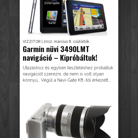
VIZZITOR
| 2012. március 8. csütörtök
Garmin nüvi 3490LMT
navigáció – Kipróbáltuk!
Utazáshoz és egyben teszteléshez próbáltuk
navigációt szerezni, de nem is volt olyan
könnyű… Végül a Navi-Gate Kft.-től érkezett...