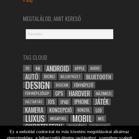
« aug
MEGTALÁLOD, AMIT KERESŐ
TAG CLOUD
ANDROID
4K
APPLE
3D
AUDIO
AUTÓ
BLUETOOTH
BICIKLI
BILLENTYŰZET
DESIGN
FÉNYKÉPEZŐ
DIGICAM
HARDVER
GPS
FÉNYKÉPEZŐGÉP
HÁZIMOZI
JÁTÉK
IOS
IPHONE
IPAD
HÁZTARTÁS
KAMERA
KONCEPCIÓ
LED
KONZOL
LUXUS
MOBIL
NFC
MEGAPIXEL
OKOSTELEFON
OKOSÓRA
OUTDOOR
Ez a weboldal cookie-kat és más követési megoldásokat alkalmaz
TABLET
SAMSUNG
SPORT
ROBOT
elemzésekhez, a felhasználói élmény javításához, személyre szabott