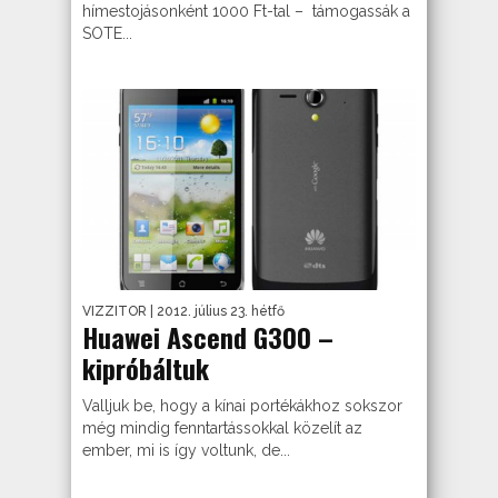
hímestojásonként 1000 Ft-tal – támogassák a
SOTE...
VIZZITOR
| 2012. július 23. hétfő
Huawei Ascend G300 –
kipróbáltuk
Valljuk be, hogy a kínai portékákhoz sokszor
még mindig fenntartássokkal közelít az
ember, mi is így voltunk, de...