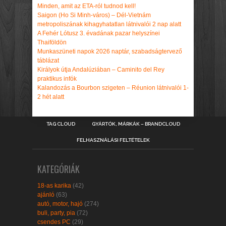
Minden, amit az ETA-ról tudnod kell!
Saigon (Ho Si Minh-város) – Dél-Vietnám
metropoliszának kihagyhatatlan látnivalói 2 nap alatt
A Fehér Lótusz 3. évadának pazar helyszínei
Thaiföldön
Munkaszüneti napok 2026 naptár, szabadságtervező
táblázat
Királyok útja Andalúziában – Caminito del Rey
praktikus infók
Kalandozás a Bourbon szigeten – Réunion látnivalói 1-
2 hét alatt
TAG CLOUD
GYÁRTÓK, MÁRKÁK – BRANDCLOUD
FELHASZNÁLÁSI FELTÉTELEK
KATEGÓRIÁK
18-as karika
(42)
ajánló
(63)
autó, motor, hajó
(274)
buli, party, pia
(72)
csendes PC
(29)