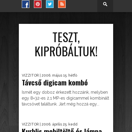
TESZT,
KIPRÓBÁLTUK!
VIZZITOR
| 2006. május 15. hétfő
Távcső digicam kombó
Ismét egy doboz érkezett hozzánk, melyben
egy 8×32-es 2,1 MP-es digicammel kombinált
távcsövet találtunk. Járt még hozzá egy...
VIZZITOR
| 2006. április 25. kedd
Kurblis mobiltöltő és lámpa