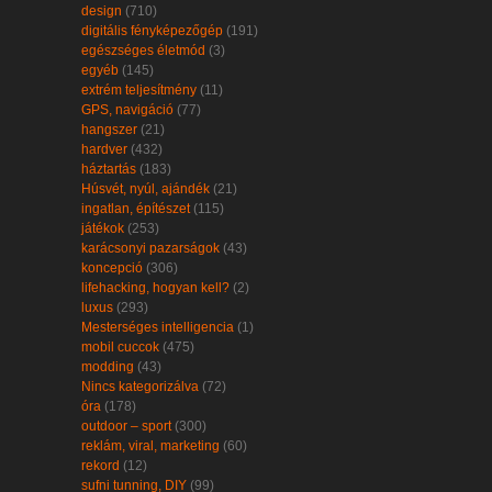
design
(710)
digitális fényképezőgép
(191)
egészséges életmód
(3)
egyéb
(145)
extrém teljesítmény
(11)
GPS, navigáció
(77)
hangszer
(21)
hardver
(432)
háztartás
(183)
Húsvét, nyúl, ajándék
(21)
ingatlan, építészet
(115)
játékok
(253)
karácsonyi pazarságok
(43)
koncepció
(306)
lifehacking, hogyan kell?
(2)
luxus
(293)
Mesterséges intelligencia
(1)
mobil cuccok
(475)
modding
(43)
Nincs kategorizálva
(72)
óra
(178)
outdoor – sport
(300)
reklám, viral, marketing
(60)
rekord
(12)
sufni tunning, DIY
(99)