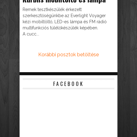
Remek tesztkészülék érkezett
szerkesztőségünkbe az Everlight Voyager
kézi mobiltöltő, LED-es lámpa és FM rádió
multifunkciós túlélőkészülék képében.
A cucc...
Korábbi posztok betöltése
FACEBOOK