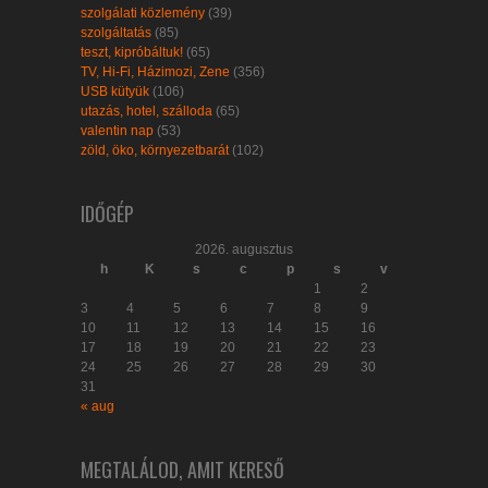
szolgálati közlemény
(39)
szolgáltatás
(85)
teszt, kipróbáltuk!
(65)
TV, Hi-Fi, Házimozi, Zene
(356)
USB kütyük
(106)
utazás, hotel, szálloda
(65)
valentin nap
(53)
zöld, öko, környezetbarát
(102)
IDŐGÉP
2026. augusztus
h
K
s
c
p
s
v
1
2
3
4
5
6
7
8
9
10
11
12
13
14
15
16
17
18
19
20
21
22
23
24
25
26
27
28
29
30
31
« aug
MEGTALÁLOD, AMIT KERESŐ