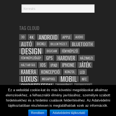
TAG CLOUD
ANDROID
4K
APPLE
3D
AUDIO
AUTÓ
BLUETOOTH
BICIKLI
BILLENTYŰZET
DESIGN
FÉNYKÉPEZŐ
DIGICAM
HARDVER
GPS
FÉNYKÉPEZŐGÉP
HÁZIMOZI
JÁTÉK
IOS
IPHONE
IPAD
HÁZTARTÁS
KAMERA
KONCEPCIÓ
LED
KONZOL
LUXUS
MOBIL
NFC
MEGAPIXEL
OKOSTELEFON
OKOSÓRA
OUTDOOR
Ez a weboldal cookie-kat és más követési megoldásokat alkalmaz
TABLET
SAMSUNG
SPORT
ROBOT
elemzésekhez, a felhasználói élmény javításához, személyre szabott
WIFI
TESZT
VIDEÓ
VÍZÁLLÓ
ZENE
ZÖLD
hirdetésekhez és a hirdetési csalások felderítéséhez. Az Adatvédelmi
ÓRA
tájékoztatóban részletesen is megtalálhatóak ezek az információk.
ÉRINTŐKÉPERNYŐ
ÉPÍTÉSZET
Rendben
Adatvédelmi tájlkoztató