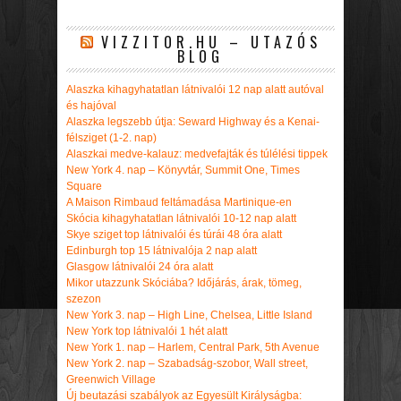
VIZZITOR.HU – UTAZÓS
BLOG
Alaszka kihagyhatatlan látnivalói 12 nap alatt autóval
és hajóval
Alaszka legszebb útja: Seward Highway és a Kenai-
félsziget (1-2. nap)
Alaszkai medve-kalauz: medvefajták és túlélési tippek
New York 4. nap – Könyvtár, Summit One, Times
Square
A Maison Rimbaud feltámadása Martinique-en
Skócia kihagyhatatlan látnivalói 10-12 nap alatt
Skye sziget top látnivalói és túrái 48 óra alatt
Edinburgh top 15 látnivalója 2 nap alatt
Glasgow látnivalói 24 óra alatt
Mikor utazzunk Skóciába? Időjárás, árak, tömeg,
szezon
New York 3. nap – High Line, Chelsea, Little Island
New York top látnivalói 1 hét alatt
New York 1. nap – Harlem, Central Park, 5th Avenue
New York 2. nap – Szabadság-szobor, Wall street,
Greenwich Village
Új beutazási szabályok az Egyesült Királyságba: