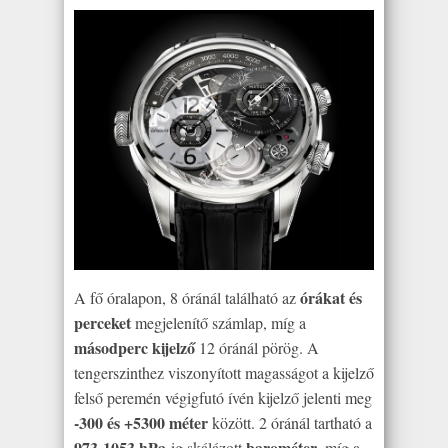
órákat és
A fő óralapon, 8 óránál található az
perceket
megjelenítő számlap, míg a
másodperc kijelző
12 óránál pörög. A
tengerszinthez viszonyított magasságot a kijelző
felső peremén végigfutó ívén kijelző jelenti meg
-300 és +5300 méter
között. 2 óránál tartható a
973-1053 hPa
barométer
-ig skálázott
, míg a