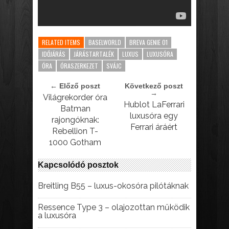
RELATED ITEMS
BASELWORLD
BREVA GENIE 01
IDŐJÁRÁS
JÁRÁSTARTALÉK
LUXUS
LUXUSÓRA
ÓRA
ÓRASZERKEZET
SVÁJC
← Előző poszt
Következő poszt
→
Világrekorder óra
Hublot LaFerrari
Batman
luxusóra egy
rajongóknak:
Ferrari áráért
Rebellion T-
1000 Gotham
Kapcsolódó posztok
Breitling B55 – luxus-okosóra pilótáknak
Ressence Type 3 – olajozottan működik
a luxusóra