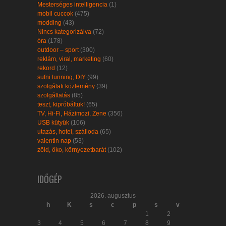
Mesterséges intelligencia
(1)
mobil cuccok
(475)
modding
(43)
Nincs kategorizálva
(72)
óra
(178)
outdoor – sport
(300)
reklám, viral, marketing
(60)
rekord
(12)
sufni tunning, DIY
(99)
szolgálati közlemény
(39)
szolgáltatás
(85)
teszt, kipróbáltuk!
(65)
TV, Hi-Fi, Házimozi, Zene
(356)
USB kütyük
(106)
utazás, hotel, szálloda
(65)
valentin nap
(53)
zöld, öko, környezetbarát
(102)
IDŐGÉP
2026. augusztus
h
K
s
c
p
s
v
1
2
3
4
5
6
7
8
9