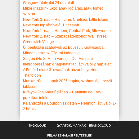
Glasgow látnivalói 24 óra alatt
Mikor utazzunk Skóciába? Időjárás, árak, tömeg,
szezon
New York 3. nap – High Line, Chelsea, Little Island
New York top látnivalói 1 hét alatt
New York 1. nap – Harlem, Central Park, 5th Avenue
New York 2. nap – Szabadság-szobor, Wall street,
Greenwich Village
Új beutazási szabályok az Egyesült Királyságba:
Minden, amit az ETA-ról tudnod kell!
Saigon (Ho Si Minh-város) – Dél-Vietnám
metropoliszának kihagyhatatlan látnivalói 2 nap alatt
A Fehér Lótusz 3. évadának pazar helyszínei
Thaiföldön
Munkaszüneti napok 2026 naptár, szabadságtervező
táblázat
Királyok útja Andalúziában – Caminito del Rey
praktikus infók
Kalandozás a Bourbon szigeten – Réunion látnivalói 1-
2 hét alatt
TAG CLOUD
GYÁRTÓK, MÁRKÁK – BRANDCLOUD
FELHASZNÁLÁSI FELTÉTELEK