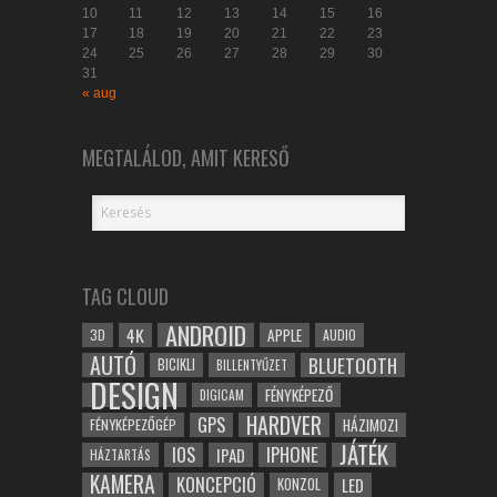
10
11
12
13
14
15
16
17
18
19
20
21
22
23
24
25
26
27
28
29
30
31
« aug
MEGTALÁLOD, AMIT KERESŐ
TAG CLOUD
ANDROID
4K
APPLE
3D
AUDIO
AUTÓ
BLUETOOTH
BICIKLI
BILLENTYŰZET
DESIGN
FÉNYKÉPEZŐ
DIGICAM
HARDVER
GPS
FÉNYKÉPEZŐGÉP
HÁZIMOZI
JÁTÉK
IOS
IPHONE
IPAD
HÁZTARTÁS
KAMERA
KONCEPCIÓ
LED
KONZOL