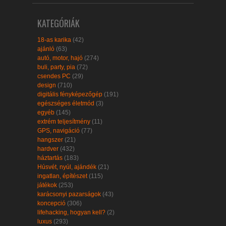
KATEGÓRIÁK
18-as karika
(42)
ajánló
(63)
autó, motor, hajó
(274)
buli, party, pia
(72)
csendes PC
(29)
design
(710)
digitális fényképezőgép
(191)
egészséges életmód
(3)
egyéb
(145)
extrém teljesítmény
(11)
GPS, navigáció
(77)
hangszer
(21)
hardver
(432)
háztartás
(183)
Húsvét, nyúl, ajándék
(21)
ingatlan, építészet
(115)
játékok
(253)
karácsonyi pazarságok
(43)
koncepció
(306)
lifehacking, hogyan kell?
(2)
luxus
(293)