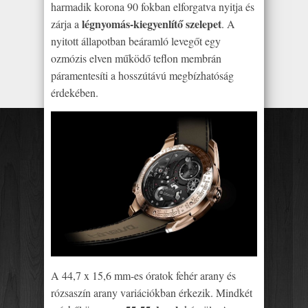
harmadik korona 90 fokban elforgatva nyitja és
légnyomás-kiegyenlítő szelepet
zárja a
. A
nyitott állapotban beáramló levegőt egy
ozmózis elven működő teflon membrán
páramentesíti a hosszútávú megbízhatóság
érdekében.
A 44,7 x 15,6 mm-es óratok fehér arany és
rózsaszín arany variációkban érkezik. Mindkét