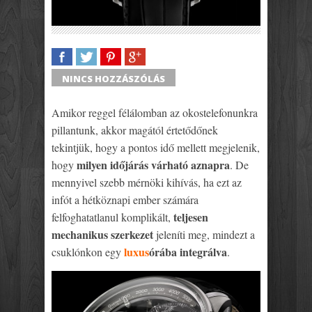
SHARE
TWEET
SHARE
SHARE
NINCS HOZZÁSZÓLÁS
Amikor reggel félálomban az okostelefonunkra
pillantunk, akkor magától értetődőnek
tekintjük, hogy a pontos idő mellett megjelenik,
milyen időjárás várható aznapra
hogy
. De
mennyivel szebb mérnöki kihívás, ha ezt az
infót a hétköznapi ember számára
teljesen
felfoghatatlanul komplikált,
mechanikus szerkezet
jeleníti meg, mindezt a
luxus
órába integrálva
csuklónkon egy
.