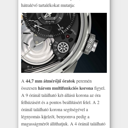
hátralévő tartalékokat mutatja:
44,7 mm átmérőjű óratok
A
peremén
három multifunkciós korona
összesen
figyel.
A 9 óránál található két-állású korona az óra
felhúzásért és a pontos beállításért felel. A 2
óránál található korona segítségével a
légnyomás kijelzőt, benyomva pedig a
magasságmérőt állíthatjuk. A 4 óránál található