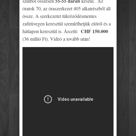
55-55 darab
színből összesen
készül. Az
óratok 70, az óraszerkezet 405 alkatrészből áll
össze. A szerkezetet tükröződésmentes
zafírüvegen keresztül szemlélhetjük előröl és a
CHF 150.000
hátlapon keresztül is. Árcetli:
(36 millió Ft). Videó a tovább után!