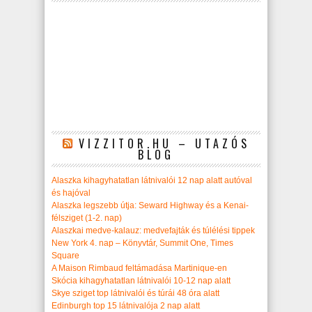
VIZZITOR.HU – UTAZÓS
BLOG
Alaszka kihagyhatatlan látnivalói 12 nap alatt autóval
és hajóval
Alaszka legszebb útja: Seward Highway és a Kenai-
félsziget (1-2. nap)
Alaszkai medve-kalauz: medvefajták és túlélési tippek
New York 4. nap – Könyvtár, Summit One, Times
Square
A Maison Rimbaud feltámadása Martinique-en
Skócia kihagyhatatlan látnivalói 10-12 nap alatt
Skye sziget top látnivalói és túrái 48 óra alatt
Edinburgh top 15 látnivalója 2 nap alatt