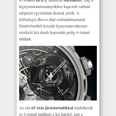
légnyomástartományokhoz kapcsolt várható
időjárást egyértelmű ikonok jelzik. A
különleges Breva által szabadalmaztatott
fémötvözetből készült légnyomásváltozást
érzékelő két darab kapszulát pedig 6 óránál
találjuk.
65 órás járástartalékkal
Az óra
rendelkezik
és 4 óránál található a kis kijelző, ami a