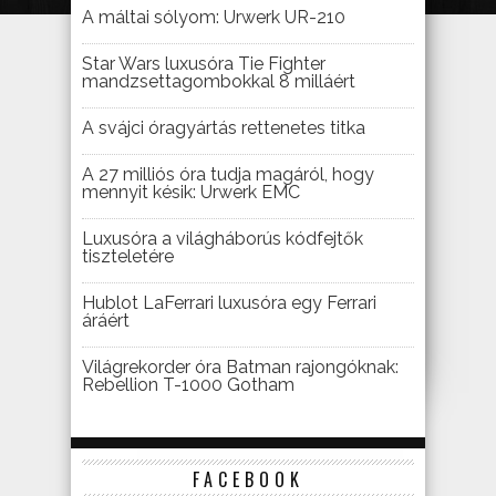
A máltai sólyom: Urwerk UR-210
Star Wars luxusóra Tie Fighter
mandzsettagombokkal 8 milláért
A svájci óragyártás rettenetes titka
A 27 milliós óra tudja magáról, hogy
mennyit késik: Urwerk EMC
Luxusóra a világháborús kódfejtők
tiszteletére
Hublot LaFerrari luxusóra egy Ferrari
áráért
Világrekorder óra Batman rajongóknak:
Rebellion T-1000 Gotham
FACEBOOK