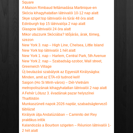
Square
A Maison Rimbaud feltámadása Martinique-en
Skócia kihagyhatatlan látnivalói 10-12 nap alatt
Skye sziget top látnivalói és túrái 48 óra alatt
Edinburgh top 15 látnivalója 2 nap alatt
Glasgow látnivalói 24 óra alatt
Mikor utazzunk Skóciába? Időjárás, árak, tömeg,
szezon
New York 3. nap – High Line, Chelsea, Little Island
New York top látnivalói 1 hét alatt
New York 1. nap – Harlem, Central Park, 5th Avenue
New York 2. nap – Szabadság-szobor, Wall street,
Greenwich Village
Új beutazási szabályok az Egyesült Királyságba:
Minden, amit az ETA-ról tudnod kell!
Saigon (Ho Si Minh-város) – Dél-Vietnám
metropoliszának kihagyhatatlan látnivalói 2 nap alatt
A Fehér Lótusz 3. évadának pazar helyszínei
Thaiföldön
Munkaszüneti napok 2026 naptár, szabadságtervező
táblázat
Királyok útja Andalúziában – Caminito del Rey
praktikus infók
Kalandozás a Bourbon szigeten – Réunion látnivalói 1-
2 hét alatt