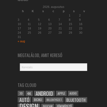
2026. augusztus
h
K
s
c
p
s
v
1
2
3
4
5
6
7
8
9
10
11
12
13
14
15
16
17
18
19
20
21
22
23
24
25
26
27
28
29
30
31
« aug
MEGTALÁLOD, AMIT KERESŐ
TAG CLOUD
ANDROID
4K
APPLE
3D
AUDIO
AUTÓ
BLUETOOTH
BICIKLI
BILLENTYŰZET
DESIGN
FÉNYKÉPEZŐ
DIGICAM