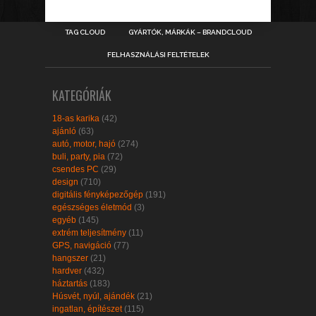
TAG CLOUD
GYÁRTÓK, MÁRKÁK – BRANDCLOUD
FELHASZNÁLÁSI FELTÉTELEK
KATEGÓRIÁK
18-as karika
(42)
ajánló
(63)
autó, motor, hajó
(274)
buli, party, pia
(72)
csendes PC
(29)
design
(710)
digitális fényképezőgép
(191)
egészséges életmód
(3)
egyéb
(145)
extrém teljesítmény
(11)
GPS, navigáció
(77)
hangszer
(21)
hardver
(432)
háztartás
(183)
Húsvét, nyúl, ajándék
(21)
ingatlan, építészet
(115)