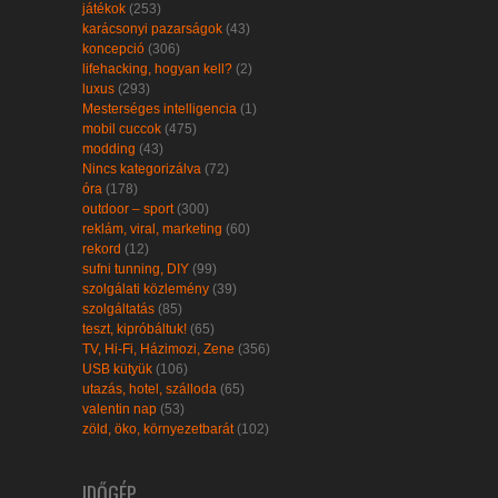
játékok
(253)
karácsonyi pazarságok
(43)
koncepció
(306)
lifehacking, hogyan kell?
(2)
luxus
(293)
Mesterséges intelligencia
(1)
mobil cuccok
(475)
modding
(43)
Nincs kategorizálva
(72)
óra
(178)
outdoor – sport
(300)
reklám, viral, marketing
(60)
rekord
(12)
sufni tunning, DIY
(99)
szolgálati közlemény
(39)
szolgáltatás
(85)
teszt, kipróbáltuk!
(65)
TV, Hi-Fi, Házimozi, Zene
(356)
USB kütyük
(106)
utazás, hotel, szálloda
(65)
valentin nap
(53)
zöld, öko, környezetbarát
(102)
IDŐGÉP