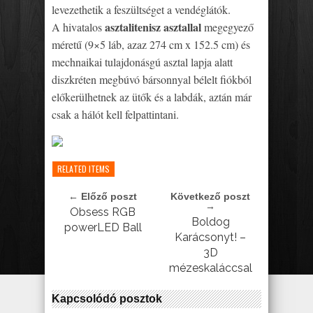
levezethetik a feszültséget a vendéglátók.
asztalitenisz asztallal
A hivatalos
megegyező
méretű (9×5 láb, azaz 274 cm x 152.5 cm) és
mechnaikai tulajdonásgú asztal lapja alatt
diszkréten megbúvó bársonnyal bélelt fiókból
előkerülhetnek az ütők és a labdák, aztán már
csak a hálót kell felpattintani.
RELATED ITEMS
← Előző poszt
Következő poszt
→
Obsess RGB
Boldog
powerLED Ball
Karácsonyt! –
3D
mézeskaláccsal
Kapcsolódó posztok