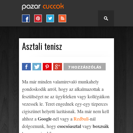
Asztali tenisz
7 HOZZÁSZÓLÁS
SHARE
TWEET
SHARE
SHARE
Ma már minden valamirevaló munkahely
gondoskodik arról, hogy az alkalmazottak a
feszültséget ne az ügyfeleken vagy kollégáikon
vezessék le. Teret engednek egy-egy tízperces
cigiszünet helyetti lazításnak. Ma már nem kell
Google
ahhoz a
-nél vagy a
Redbull
-nál
csocsóasztal
boxzsák
dolgoznunk, hogy
vagy