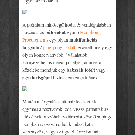
legyen az irodában.
A prémium minőségű irodai és vendéglátásban
bútorokat
használatos
gyártó
Hongkong
multifunkciós
Procurements
egy olyan
tárgyaló /
ping-pong asztalt
tervezett, mely egy
olyan konzervatívabb, "vállalatibb"
környezetben is megállja helyét, aminek a
babzsák fotelt
közelébe mondjuk egy
vagy
dartsgépet
egy
biztos nem engednének.
Miután a tárgyalás alatt már leosztották
egymást a résztvevők, oda-vissza pattantak az
ütős érvek, a szóbeli csatározást követően ping-
pongban is összemérhetik tudásukat a
versenyzők, vagy az ügyfél távozása után