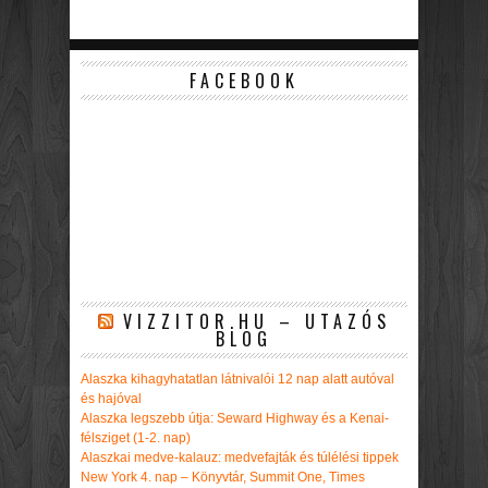
FACEBOOK
VIZZITOR.HU – UTAZÓS
BLOG
Alaszka kihagyhatatlan látnivalói 12 nap alatt autóval
és hajóval
Alaszka legszebb útja: Seward Highway és a Kenai-
félsziget (1-2. nap)
Alaszkai medve-kalauz: medvefajták és túlélési tippek
New York 4. nap – Könyvtár, Summit One, Times