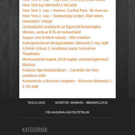
New York top látnivalói 1 hét alatt
New York 1. nap – Harlem, Central Park, 5th Avenue
New York 2. nap – Szabadság-szobor, Wall street,
Greenwich Village
Új beutazási szabályok az Egyesült Királyságba:
Minden, amit az ETA-ról tudnod kell!
Saigon (Ho Si Minh-város) – Dél-Vietnám
metropoliszának kihagyhatatlan látnivalói 2 nap alatt
A Fehér Lótusz 3. évadának pazar helyszínei
Thaiföldön
Munkaszüneti napok 2026 naptár, szabadságtervező
táblázat
Királyok útja Andalúziában – Caminito del Rey
praktikus infók
Kalandozás a Bourbon szigeten – Réunion látnivalói 1-
2 hét alatt
TAG CLOUD
GYÁRTÓK, MÁRKÁK – BRANDCLOUD
FELHASZNÁLÁSI FELTÉTELEK
KATEGÓRIÁK