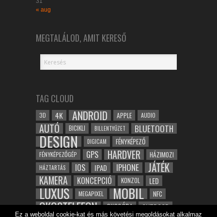
31
« aug
MEGTALÁLOD, AMIT KERESŐ
TAG CLOUD
ANDROID
4K
APPLE
3D
AUDIO
AUTÓ
BLUETOOTH
BICIKLI
BILLENTYŰZET
DESIGN
FÉNYKÉPEZŐ
DIGICAM
HARDVER
GPS
FÉNYKÉPEZŐGÉP
HÁZIMOZI
JÁTÉK
IOS
IPHONE
IPAD
HÁZTARTÁS
KAMERA
KONCEPCIÓ
LED
KONZOL
LUXUS
MOBIL
NFC
MEGAPIXEL
OKOSTELEFON
OKOSÓRA
OUTDOOR
Ez a weboldal cookie-kat és más követési megoldásokat alkalmaz