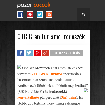
GTC Gran Turismo irodaszék
3 HOZZÁSZÓLÁS
SHARE
TWEET
SHARE
SHARE
Movetech
Az olasz
által autós játékokhoz
GTC Gran Turismo
tervezett
sportüléshez
hasonlóra már számtalan példát láttunk.
megfizethető
Amiben ez különbözik a többitől:
irodaszékké
(350 Eur / 85e Ft) és
konvertálható
pár perc alatt (
3in1 anim
). Ez
utóbbi úgy történik, hogy maga a designos