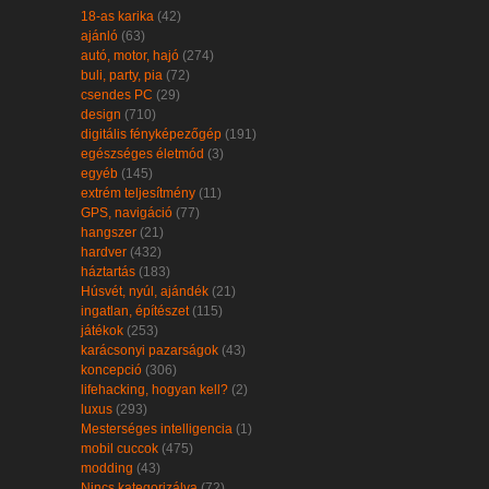
18-as karika
(42)
ajánló
(63)
autó, motor, hajó
(274)
buli, party, pia
(72)
csendes PC
(29)
design
(710)
digitális fényképezőgép
(191)
egészséges életmód
(3)
egyéb
(145)
extrém teljesítmény
(11)
GPS, navigáció
(77)
hangszer
(21)
hardver
(432)
háztartás
(183)
Húsvét, nyúl, ajándék
(21)
ingatlan, építészet
(115)
játékok
(253)
karácsonyi pazarságok
(43)
koncepció
(306)
lifehacking, hogyan kell?
(2)
luxus
(293)
Mesterséges intelligencia
(1)
mobil cuccok
(475)
modding
(43)
Nincs kategorizálva
(72)