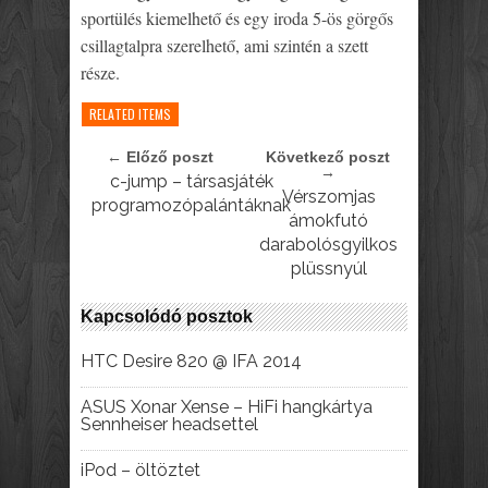
sportülés kiemelhető és egy iroda 5-ös görgős
csillagtalpra szerelhető, ami szintén a szett
része.
RELATED ITEMS
← Előző poszt
Következő poszt
→
c-jump – társasjáték
Vérszomjas
programozópalántáknak
ámokfutó
darabolósgyilkos
plüssnyúl
Kapcsolódó posztok
HTC Desire 820 @ IFA 2014
ASUS Xonar Xense – HiFi hangkártya
Sennheiser headsettel
iPod – öltöztet