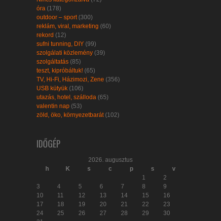
óra
(178)
outdoor – sport
(300)
reklám, viral, marketing
(60)
rekord
(12)
sufni tunning, DIY
(99)
szolgálati közlemény
(39)
szolgáltatás
(85)
teszt, kipróbáltuk!
(65)
TV, Hi-Fi, Házimozi, Zene
(356)
USB kütyük
(106)
utazás, hotel, szálloda
(65)
valentin nap
(53)
zöld, öko, környezetbarát
(102)
IDŐGÉP
2026. augusztus
h
K
s
c
p
s
v
1
2
3
4
5
6
7
8
9
10
11
12
13
14
15
16
17
18
19
20
21
22
23
24
25
26
27
28
29
30