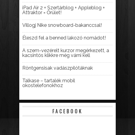
iPad Air 2 + Szertárblog + Appleblog +
Attraktor = Őrület!
Villogj Nike snowboard-bakanccsal!
Éleszd fel a benned lakozó nomádot!
A szem-vezérelt kurzor megérkezett, a
kacsintós klikkre még várni kell
Röntgensisak vadászpilótáknak
Talkase – tartalék mobil
okostelefonokhoz
FACEBOOK