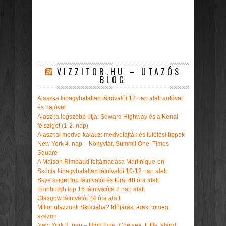
VIZZITOR.HU – UTAZÓS
BLOG
Alaszka kihagyhatatlan látnivalói 12 nap alatt autóval
és hajóval
Alaszka legszebb útja: Seward Highway és a Kenai-
félsziget (1-2. nap)
Alaszkai medve-kalauz: medvefajták és túlélési tippek
New York 4. nap – Könyvtár, Summit One, Times
Square
A Maison Rimbaud feltámadása Martinique-en
Skócia kihagyhatatlan látnivalói 10-12 nap alatt
Skye sziget top látnivalói és túrái 48 óra alatt
Edinburgh top 15 látnivalója 2 nap alatt
Glasgow látnivalói 24 óra alatt
Mikor utazzunk Skóciába? Időjárás, árak, tömeg,
szezon
New York 3. nap – High Line, Chelsea, Little Island