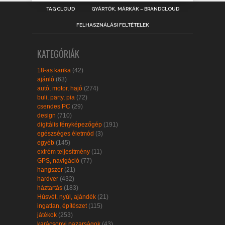
TAG CLOUD
GYÁRTÓK, MÁRKÁK – BRANDCLOUD
FELHASZNÁLÁSI FELTÉTELEK
KATEGÓRIÁK
18-as karika
(42)
ajánló
(63)
autó, motor, hajó
(274)
buli, party, pia
(72)
csendes PC
(29)
design
(710)
digitális fényképezőgép
(191)
egészséges életmód
(3)
egyéb
(145)
extrém teljesítmény
(11)
GPS, navigáció
(77)
hangszer
(21)
hardver
(432)
háztartás
(183)
Húsvét, nyúl, ajándék
(21)
ingatlan, építészet
(115)
játékok
(253)
karácsonyi pazarságok
(43)