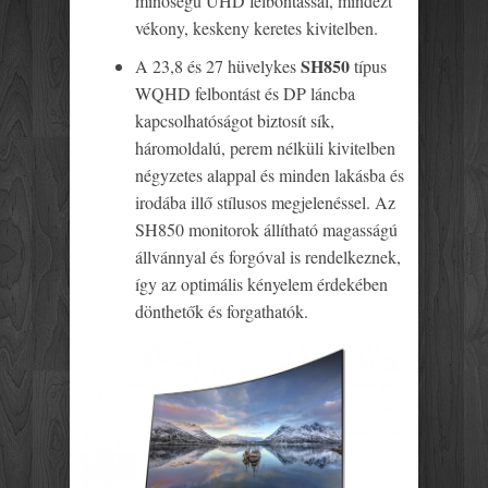
minőségű UHD felbontással, mindezt
vékony, keskeny keretes kivitelben.
SH850
A 23,8 és 27 hüvelykes
típus
WQHD felbontást és DP láncba
kapcsolhatóságot biztosít sík,
háromoldalú, perem nélküli kivitelben
négyzetes alappal és minden lakásba és
irodába illő stílusos megjelenéssel. Az
SH850 monitorok állítható magasságú
állvánnyal és forgóval is rendelkeznek,
így az optimális kényelem érdekében
dönthetők és forgathatók.