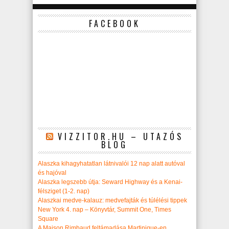
FACEBOOK
VIZZITOR.HU – UTAZÓS
BLOG
Alaszka kihagyhatatlan látnivalói 12 nap alatt autóval
és hajóval
Alaszka legszebb útja: Seward Highway és a Kenai-
félsziget (1-2. nap)
Alaszkai medve-kalauz: medvefajták és túlélési tippek
New York 4. nap – Könyvtár, Summit One, Times
Square
A Maison Rimbaud feltámadása Martinique-en