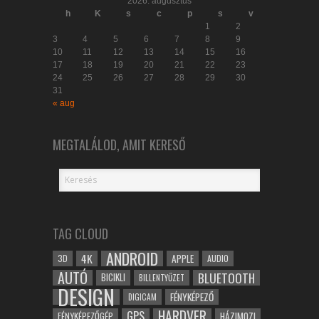
2026. augusztus
h
K
s
c
p
s
v
1
2
3
4
5
6
7
8
9
10
11
12
13
14
15
16
17
18
19
20
21
22
23
24
25
26
27
28
29
30
31
« aug
MEGTALÁLOD, AMIT KERESŐ
TAG CLOUD
ANDROID
4K
APPLE
3D
AUDIO
AUTÓ
BLUETOOTH
BICIKLI
BILLENTYŰZET
DESIGN
FÉNYKÉPEZŐ
DIGICAM
HARDVER
GPS
FÉNYKÉPEZŐGÉP
HÁZIMOZI