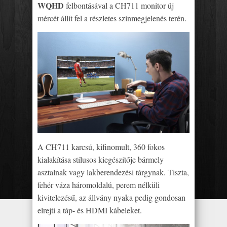
WQHD
felbontásával a CH711 monitor új
mércét állít fel a részletes színmegjelenés terén.
A CH711 karcsú, kifinomult, 360 fokos
kialakítása stílusos kiegészítője bármely
asztalnak vagy lakberendezési tárgynak. Tiszta,
fehér váza háromoldalú, perem nélküli
kivitelezésű, az állvány nyaka pedig gondosan
elrejti a táp- és HDMI kábeleket.