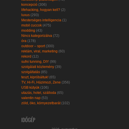
koncepció
(306)
lifehacking, hogyan kell?
(2)
luxus
(293)
Mesterséges intelligencia
(1)
mobil cuccok
(475)
modding
(43)
Nincs kategorizálva
(72)
óra
(178)
outdoor – sport
(300)
reklám, viral, marketing
(60)
rekord
(12)
sufni tunning, DIY
(99)
szolgálati közlemény
(39)
szolgáltatás
(85)
teszt, kipróbáltuk!
(65)
TV, Hi-Fi, Házimozi, Zene
(356)
USB kütyük
(106)
utazás, hotel, szálloda
(65)
valentin nap
(53)
zöld, öko, környezetbarát
(102)
IDŐGÉP