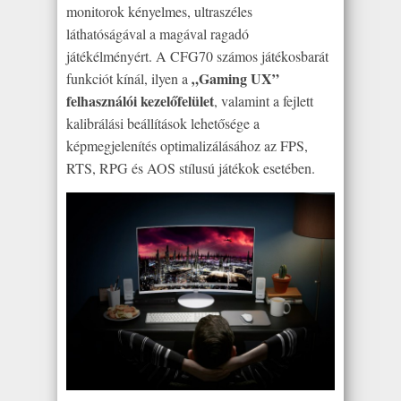
monitorok kényelmes, ultraszéles
láthatóságával a magával ragadó
játékélményért. A CFG70 számos játékosbarát
„Gaming UX”
funkciót kínál, ilyen a
felhasználói kezelőfelület
, valamint a fejlett
kalibrálási beállítások lehetősége a
képmegjelenítés optimalizálásához az FPS,
RTS, RPG és AOS stílusú játékok esetében.