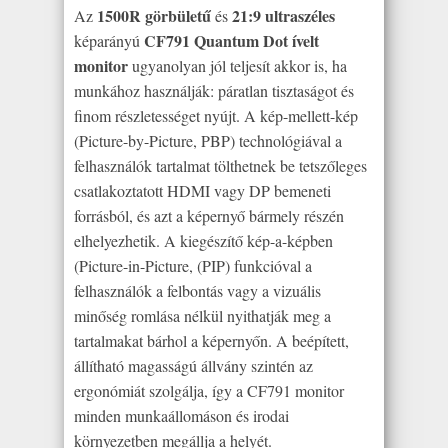
1500R görbületű
21:9 ultraszéles
Az
és
CF791 Quantum Dot ívelt
képarányú
monitor
ugyanolyan jól teljesít akkor is, ha
munkához használják: páratlan tisztaságot és
finom részletességet nyújt. A kép-mellett-kép
(Picture-by-Picture, PBP) technológiával a
felhasználók tartalmat tölthetnek be tetszőleges
csatlakoztatott HDMI vagy DP bemeneti
forrásból, és azt a képernyő bármely részén
elhelyezhetik. A kiegészítő kép-a-képben
(Picture-in-Picture, (PIP) funkcióval a
felhasználók a felbontás vagy a vizuális
minőség romlása nélkül nyithatják meg a
tartalmakat bárhol a képernyőn. A beépített,
állítható magasságú állvány szintén az
ergonómiát szolgálja, így a CF791 monitor
minden munkaállomáson és irodai
környezetben megállja a helyét.