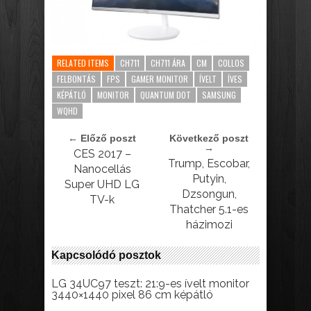
RELATED ITEMS
CH711
CH711 ÁRA
CM
COLLOS
FELBONTÁS
FPS
GAMER MONITOR
ÍVELT
ÍVES
KÉPÁTLÓ
MONITOR
QUANTUM DOT
SAMSUNG
WQHD
← Előző poszt
Következő poszt
→
CES 2017 –
Trump, Escobar,
Nanocellás
Putyin,
Super UHD LG
Dzsongun,
TV-k
Thatcher 5.1-es
házimozi
Kapcsolódó posztok
LG 34UC97 teszt: 21:9-es ívelt monitor
3440×1440 pixel 86 cm képátló