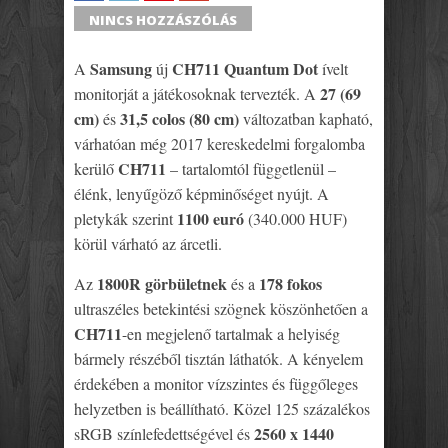
SHARE
TWEET
SHARE
SHARE
NINCS HOZZÁSZÓLÁS
Samsung
CH711 Quantum Dot
A
új
ívelt
27 (69
monitorját a játékosoknak tervezték. A
cm)
31,5 colos (80 cm)
és
változatban kapható,
várhatóan még 2017 kereskedelmi forgalomba
CH711
kerülő
– tartalomtól függetlenül –
élénk, lenyűgöző képminőséget nyújt. A
1100 euró
pletykák szerint
(340.000 HUF)
körül várható az árcetli.
1800R görbületnek
178 fokos
Az
és a
ultraszéles betekintési szögnek köszönhetően a
CH711
-en megjelenő tartalmak a helyiség
bármely részéből tisztán láthatók. A kényelem
érdekében a monitor vízszintes és függőleges
helyzetben is beállítható. Közel 125 százalékos
2560 x 1440
sRGB színlefedettségével és