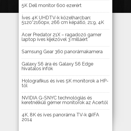
5K Dell monitor 600 ezerért
Íves 4K UHDTV-k közelharcban:
5120*2160px, 266 cm képátló, 21:9, 4K
Acer Predator 21X – ragadozó gamer
laptop íves kijelzővel 3 milláért
Samsung Gear 360 panorámakamera
Galaxy S6 ára és Galaxy S6 Edge
hivatalos infók
Holografikus és íves 5K monitorok a HP-
től
NVIDIA G-SNYC technológiás és
keretnélküli gémer monitorok az Acertől
4K, 8K és íves panoráma TV-k @IFA
2014