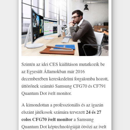
Szintén az idei CES kiállításon mutatkozik be
az Egyesült Államokban már 2016
decemberében kereskedelmi forgalomba hozott,
úttörőnek számító Samsung CFG70 és CF791
Quantum Dot ívelt monitor.
A kimondottan a professzionális és az igazán
24 és 27
elszánt játékosok számára tervezett
colos CFG70 ívelt monitor
a Samsung
Quantum Dot képtechnológiáját ötvözi az ívelt