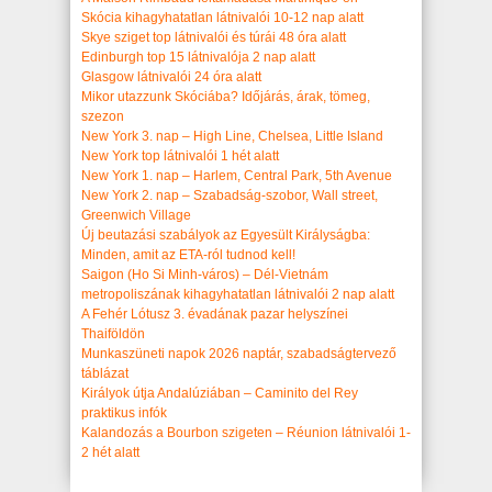
Skócia kihagyhatatlan látnivalói 10-12 nap alatt
Skye sziget top látnivalói és túrái 48 óra alatt
Edinburgh top 15 látnivalója 2 nap alatt
Glasgow látnivalói 24 óra alatt
Mikor utazzunk Skóciába? Időjárás, árak, tömeg,
szezon
New York 3. nap – High Line, Chelsea, Little Island
New York top látnivalói 1 hét alatt
New York 1. nap – Harlem, Central Park, 5th Avenue
New York 2. nap – Szabadság-szobor, Wall street,
Greenwich Village
Új beutazási szabályok az Egyesült Királyságba:
Minden, amit az ETA-ról tudnod kell!
Saigon (Ho Si Minh-város) – Dél-Vietnám
metropoliszának kihagyhatatlan látnivalói 2 nap alatt
A Fehér Lótusz 3. évadának pazar helyszínei
Thaiföldön
Munkaszüneti napok 2026 naptár, szabadságtervező
táblázat
Királyok útja Andalúziában – Caminito del Rey
praktikus infók
Kalandozás a Bourbon szigeten – Réunion látnivalói 1-
2 hét alatt