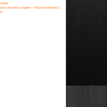
s infók
zás a Bourbon szigeten – Réunion látnivalói 1-
tt