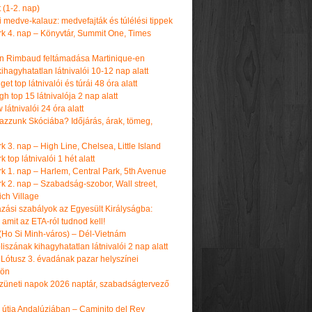
t (1-2. nap)
i medve-kalauz: medvefajták és túlélési tippek
k 4. nap – Könyvtár, Summit One, Times
n Rimbaud feltámadása Martinique-en
ihagyhatatlan látnivalói 10-12 nap alatt
get top látnivalói és túrái 48 óra alatt
h top 15 látnivalója 2 nap alatt
látnivalói 24 óra alatt
tazzunk Skóciába? Időjárás, árak, tömeg,
 3. nap – High Line, Chelsea, Little Island
 top látnivalói 1 hét alatt
k 1. nap – Harlem, Central Park, 5th Avenue
k 2. nap – Szabadság-szobor, Wall street,
ch Village
azási szabályok az Egyesült Királyságba:
amit az ETA-ról tudnod kell!
(Ho Si Minh-város) – Dél-Vietnám
iszának kihagyhatatlan látnivalói 2 nap alatt
 Lótusz 3. évadának pazar helyszínei
dön
üneti napok 2026 naptár, szabadságtervező
k útja Andalúziában – Caminito del Rey