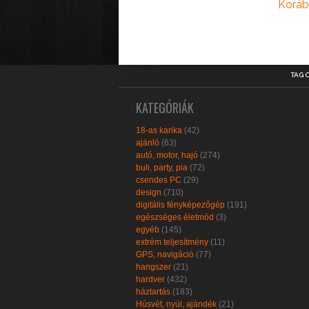
Koráb
TAG 
KATEGÓRIÁK
18-as karika
(42)
ajánló
(63)
autó, motor, hajó
(274)
buli, party, pia
(72)
csendes PC
(29)
design
(710)
digitális fényképezőgép
(191)
egészséges életmód
(3)
egyéb
(145)
extrém teljesítmény
(11)
GPS, navigáció
(77)
hangszer
(21)
hardver
(432)
háztartás
(183)
Húsvét, nyúl, ajándék
(21)