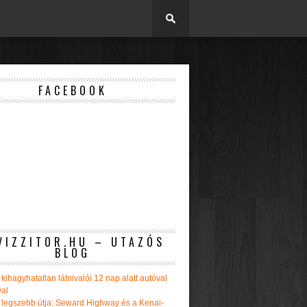
FACEBOOK
VIZZITOR.HU – UTAZÓS
BLOG
kihagyhatatlan látnivalói 12 nap alatt autóval
val
 legszebb útja: Seward Highway és a Kenai-