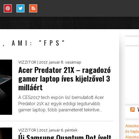
, AMI: "FPS"
VIZZITOR
| 2017. január 8. vasárnap
Acer Predator 21X – ragadozó
gamer laptop íves kijelzővel 3
milláért
A CES2017 tech expón (is) bemutatott Acer
Predator 21X az egyik eddigi legdurvább
gamer laptop, több paraméterét tekintve...
Alaszka 
VIZZITOR
| 2017. január 6. péntek
és hajó
Új Samsung Quantum Dot ívelt
Alaszka