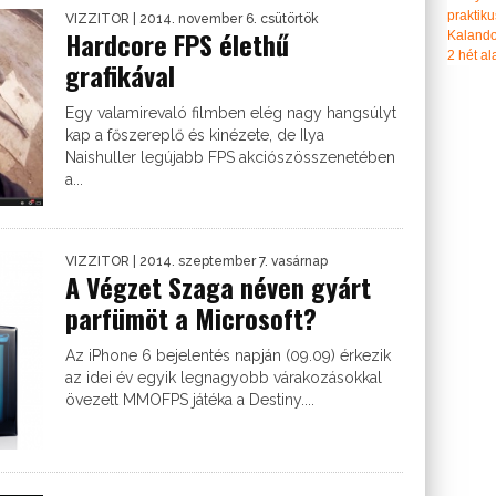
praktiku
VIZZITOR
| 2014. november 6. csütörtök
Hardcore FPS élethű
Kalando
2 hét ala
grafikával
Egy valamirevaló filmben elég nagy hangsúlyt
kap a főszereplő és kinézete, de Ilya
Naishuller legújabb FPS akciószösszenetében
a...
VIZZITOR
| 2014. szeptember 7. vasárnap
A Végzet Szaga néven gyárt
parfümöt a Microsoft?
Az iPhone 6 bejelentés napján (09.09) érkezik
az idei év egyik legnagyobb várakozásokkal
övezett MMOFPS játéka a Destiny....