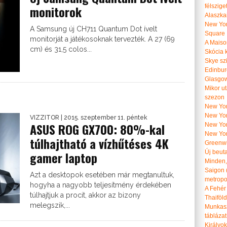
félszige
monitorok
Alaszka
New Yor
A Samsung új CH711 Quantum Dot ívelt
Square
monitorját a játékosoknak tervezték. A 27 (69
A Maiso
cm) és 31,5 colos...
Skócia k
Skye szi
Edinburg
Glasgow 
Mikor u
szezon
New York
New York
VIZZITOR
| 2015. szeptember 11. péntek
ASUS ROG GX700: 80%-kal
New Yor
New Yor
túlhajtható a vízhűtéses 4K
Greenwi
gamer laptop
Új beut
Minden, 
Saigon 
Azt a desktopok esetében már megtanultuk,
metropol
hogyha a nagyobb teljesítmény érdekében
A Fehér
túlhajtjuk a procit, akkor az bizony
Thaiföl
melegszik,...
Munkasz
táblázat
Királyo