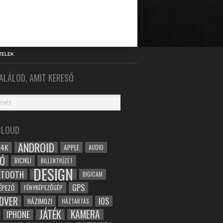
TELEK
ALÁLOD, AMIT KERESŐ
CLOUD
ANDROID
4K
APPLE
AUDIO
Ó
BICIKLI
BILLENTYŰZET
DESIGN
ETOOTH
DIGICAM
GPS
ÉPEZŐ
FÉNYKÉPEZŐGÉP
DVER
IOS
HÁZIMOZI
HÁZTARTÁS
JÁTÉK
KAMERA
IPHONE