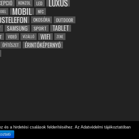
LUXUS
EPCIÓ
LED
KONZOL
MOBIL
NFC
IXEL
OSTELEFON
OKOSÓRA
OUTDOOR
TABLET
SAMSUNG
SPORT
T
WIFI
T
VIDEÓ
VÍZÁLLÓ
ZENE
ÉRINTŐKÉPERNYŐ
ÉPÍTÉSZET
 és a hirdetési csalások felderítéséhez. Az Adatvédelmi tájékoztatóban
koztató