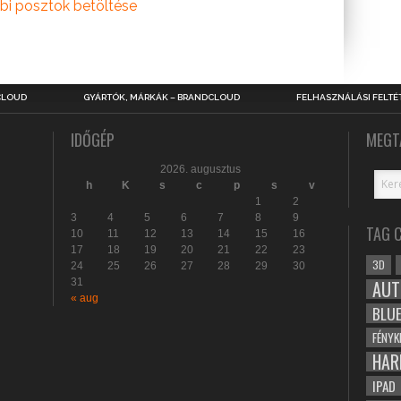
bi posztok betöltése
CLOUD
GYÁRTÓK, MÁRKÁK – BRANDCLOUD
FELHASZNÁLÁSI FELTÉ
IDŐGÉP
MEGT
2026. augusztus
h
K
s
c
p
s
v
1
2
3
4
5
6
7
8
9
TAG 
10
11
12
13
14
15
16
17
18
19
20
21
22
23
3D
24
25
26
27
28
29
30
31
AUT
« aug
BLU
FÉNYK
HAR
IPAD