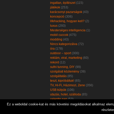
ingatlan, építészet
(115)
játékok
(253)
karácsonyi pazarságok
(43)
koncepció
(306)
lifehacking, hogyan kell?
(2)
luxus
(293)
Mesterséges intelligencia
(1)
mobil cuccok
(475)
modding
(43)
Nincs kategorizálva
(72)
óra
(178)
outdoor – sport
(300)
reklám, viral, marketing
(60)
rekord
(12)
sufni tunning, DIY
(99)
szolgálati közlemény
(39)
szolgáltatás
(85)
teszt, kipróbáltuk!
(65)
TV, Hi-Fi, Házimozi, Zene
(356)
USB kütyük
(106)
utazás, hotel, szálloda
(65)
valentin nap
(53)
zöld, öko, környezetbarát
(102)
Ez a weboldal cookie-kat és más követési megoldásokat alkalmaz elemzé
részlete