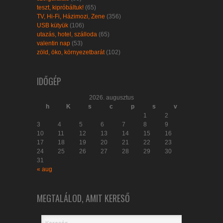
teszt, kipróbáltuk!
(65)
TV, Hi-Fi, Házimozi, Zene
(356)
USB kütyük
(106)
utazás, hotel, szálloda
(65)
valentin nap
(53)
zöld, öko, környezetbarát
(102)
IDŐGÉP
2026. augusztus
h
K
s
c
p
s
v
1
2
3
4
5
6
7
8
9
10
11
12
13
14
15
16
17
18
19
20
21
22
23
24
25
26
27
28
29
30
31
« aug
MEGTALÁLOD, AMIT KERESŐ