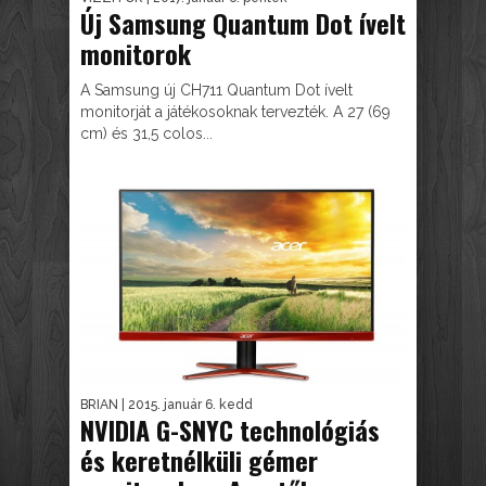
Új Samsung Quantum Dot ívelt
monitorok
A Samsung új CH711 Quantum Dot ívelt
monitorját a játékosoknak tervezték. A 27 (69
cm) és 31,5 colos...
BRIAN
| 2015. január 6. kedd
NVIDIA G-SNYC technológiás
és keretnélküli gémer