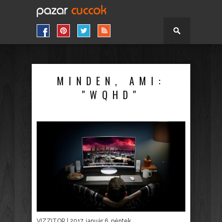
MINDEN, AMI:
"WQHD"
VIZZITOR
| 2017. január 6. péntek