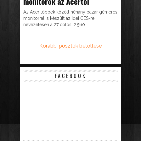
monitorok az Acertől
Az Acer többek között néhány pazar gémeres
monitorral is készült az idei CES-re,
nevezetesen a 27 colos, 2.560...
Korábbi posztok betöltése
FACEBOOK