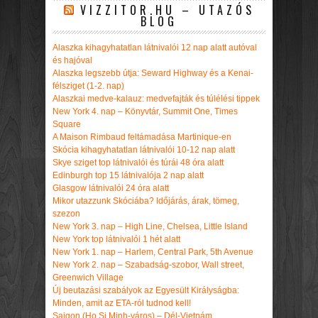
VIZZITOR.HU – UTAZÓS
BLOG
Alaszka kihagyhatatlan látnivalói 12 nap alatt autóval
és hajóval
Alaszka legszebb útja: Seward Highway és a Kenai-
félsziget (1-2. nap)
Alaszkai medve-kalauz: medvefajták és túlélési tippek
New York 4. nap – Könyvtár, Summit One, Times
Square
A Maison Rimbaud feltámadása Martinique-en
Skócia kihagyhatatlan látnivalói 10-12 nap alatt
Skye sziget top látnivalói és túrái 48 óra alatt
Edinburgh top 15 látnivalója 2 nap alatt
Glasgow látnivalói 24 óra alatt
Mikor utazzunk Skóciába? Időjárás, árak, tömeg,
szezon
New York 3. nap – High Line, Chelsea, Little Island
New York top látnivalói 1 hét alatt
New York 1. nap – Harlem, Central Park, 5th Avenue
New York 2. nap – Szabadság-szobor, Wall street,
Greenwich Village
Új beutazási szabályok az Egyesült Királyságba:
Minden, amit az ETA-ról tudnod kell!
Saigon (Ho Si Minh-város) – Dél-Vietnám