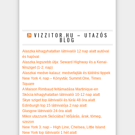
VIZZITOR.HU – UTAZÓS
BLOG
Alaszka kihagyhatatlan látnivalói 12 nap alatt autóval
és hajóval
Alaszka legszebb útja: Seward Highway és a Kenai-
félsziget (1-2. nap)
Alaszkai medve-kalauz: medvefajták és túlélési tippek
New York 4. nap – Könyvtár, Summit One, Times
Square
A Maison Rimbaud feltámadása Martinique-en
Skócia kihagyhatatlan látnivalói 10-12 nap alatt
Skye sziget top látnivalói és túrái 48 óra alatt
Edinburgh top 15 látnivalója 2 nap alatt
Glasgow látnivalói 24 óra alatt
Mikor utazzunk Skóciába? Időjárás, árak, tömeg,
szezon
New York 3. nap – High Line, Chelsea, Little Island
New York top látnivalói 1 hét alatt