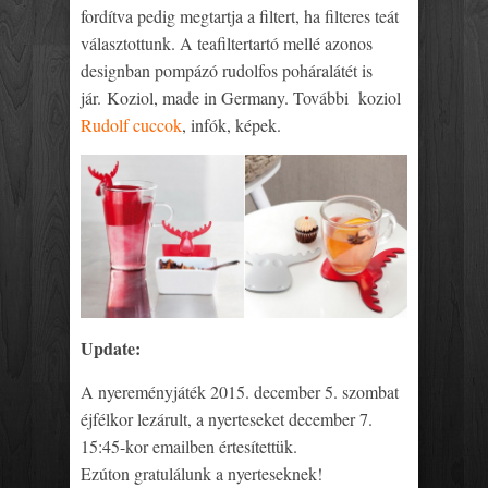
fordítva pedig megtartja a filtert, ha filteres teát
választottunk. A teafiltertartó mellé azonos
designban pompázó rudolfos poháralátét is
jár. Koziol, made in Germany. További koziol
Rudolf cuccok
, infók, képek.
Update:
A nyereményjáték 2015. december 5. szombat
éjfélkor lezárult, a nyerteseket december 7.
15:45-kor emailben értesítettük.
Ezúton gratulálunk a nyerteseknek!