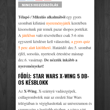
SHARE
TWEET
SHARE
SHARE
NINCS HOZZÁSZÓLÁS
Télapó / Mikulás alkalmából
egy gyors
szombati kifutású
nyereményjáték
keretében
kisorsolunk pár remek pazar shopos portékát.
A
játékban
való részvételhez csak 5-6 rém
egyszerű kérdésre kell válaszolni,
a gyors quiz
5 perc alatt kitölthető
. Határidő: dec.5. szombat
éjfél, sorsolás, nyertesek értesítése másnap
De nézzük inkább a
dec.6. vasárnap.
nyereményeket!
FŐDÍJ: STAR WARS X-WING 5 DB-
OS KÉSBLOKK
X-Wing
Az
, X-szárnyú vadászgépek,
csillagrombolók már az eredeti Star Wars
trilógiában is végighasítottak az univerzumon és
szerencsére a legújabb részben, a várva várt