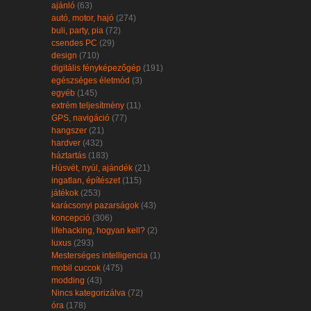
ajánló
(63)
autó, motor, hajó
(274)
buli, party, pia
(72)
csendes PC
(29)
design
(710)
digitális fényképezőgép
(191)
egészséges életmód
(3)
egyéb
(145)
extrém teljesítmény
(11)
GPS, navigáció
(77)
hangszer
(21)
hardver
(432)
háztartás
(183)
Húsvét, nyúl, ajándék
(21)
ingatlan, építészet
(115)
játékok
(253)
karácsonyi pazarságok
(43)
koncepció
(306)
lifehacking, hogyan kell?
(2)
luxus
(293)
Mesterséges intelligencia
(1)
mobil cuccok
(475)
modding
(43)
Nincs kategorizálva
(72)
óra
(178)