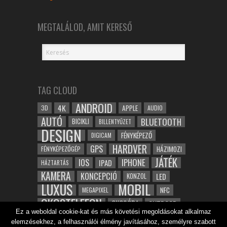
MEGTALÁLOD, AMIT KERESŐ
TAG CLOUD
ANDROID
4K
APPLE
3D
AUDIO
AUTÓ
BLUETOOTH
BICIKLI
BILLENTYŰZET
DESIGN
FÉNYKÉPEZŐ
DIGICAM
HARDVER
GPS
FÉNYKÉPEZŐGÉP
HÁZIMOZI
JÁTÉK
IOS
IPHONE
IPAD
HÁZTARTÁS
KAMERA
KONCEPCIÓ
LED
KONZOL
LUXUS
MOBIL
NFC
MEGAPIXEL
OKOSTELEFON
OKOSÓRA
OUTDOOR
Ez a weboldal cookie-kat és más követési megoldásokat alkalmaz
TABLET
SAMSUNG
SPORT
ROBOT
elemzésekhez, a felhasználói élmény javításához, személyre szabott