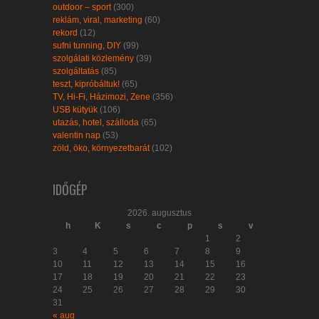
outdoor – sport
(300)
reklám, viral, marketing
(60)
rekord
(12)
sufni tunning, DIY
(99)
szolgálati közlemény
(39)
szolgáltatás
(85)
teszt, kipróbáltuk!
(65)
TV, Hi-Fi, Házimozi, Zene
(356)
USB kütyük
(106)
utazás, hotel, szálloda
(65)
valentin nap
(53)
zöld, öko, környezetbarát
(102)
IDŐGÉP
2026. augusztus
h
K
s
c
p
s
v
1
2
3
4
5
6
7
8
9
10
11
12
13
14
15
16
17
18
19
20
21
22
23
24
25
26
27
28
29
30
31
« aug