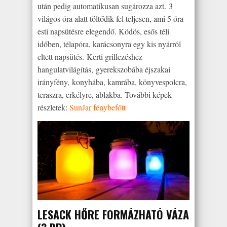
után pedig automatikusan sugározza azt. 3
világos óra alatt töltődik fel teljesen, ami 5 óra
esti napsütésre elegendő. Ködös, esős téli
időben, télapóra, karácsonyra egy kis nyárról
eltett napsütés. Kerti grillezéshez
hangulatvilágítás, gyerekszobába éjszakai
irányfény, konyhába, kamrába, könyvespolcra,
teraszra, erkélyre, ablakba. További képek
részletek:
SunJar fénybefőtt
LESACK HŐRE FORMÁZHATÓ VÁZA