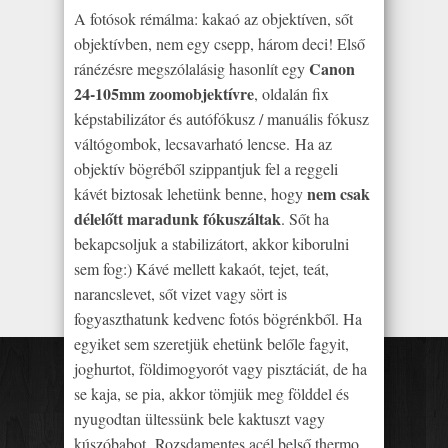
A fotósok rémálma: kakaó az objektíven, sőt
objektívben, nem egy csepp, három deci! Első
Canon
ránézésre megszólalásig hasonlít egy
24-105mm zoomobjektívre
, oldalán fix
képstabilizátor és autófókusz / manuális fókusz
váltógombok, lecsavarható lencse. Ha az
objektív bögréből szippantjuk fel a reggeli
nem csak
kávét biztosak lehetünk benne, hogy
délelőtt maradunk fókuszáltak
. Sőt ha
bekapcsoljuk a stabilizátort, akkor kiborulni
sem fog:) Kávé mellett kakaót, tejet, teát,
narancslevet, sőt vizet vagy sört is
fogyaszthatunk kedvenc fotós bögrénkből. Ha
egyiket sem szeretjük ehetünk belőle fagyit,
joghurtot, földimogyorót vagy pisztáciát, de ha
se kaja, se pia, akkor tömjük meg földdel és
nyugodtan ültessünk bele kaktuszt vagy
kúszóbabot. Rozsdamentes acél belső thermo