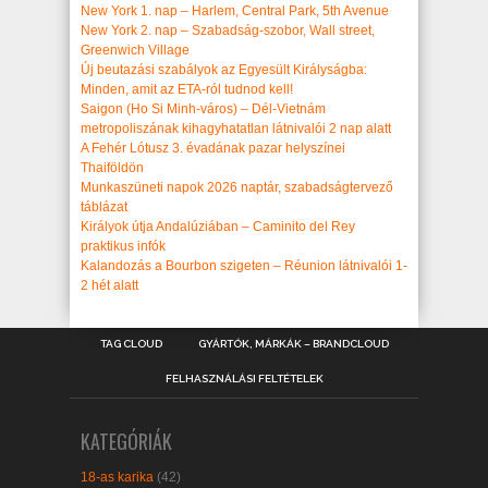
New York 1. nap – Harlem, Central Park, 5th Avenue
New York 2. nap – Szabadság-szobor, Wall street,
Greenwich Village
Új beutazási szabályok az Egyesült Királyságba:
Minden, amit az ETA-ról tudnod kell!
Saigon (Ho Si Minh-város) – Dél-Vietnám
metropoliszának kihagyhatatlan látnivalói 2 nap alatt
A Fehér Lótusz 3. évadának pazar helyszínei
Thaiföldön
Munkaszüneti napok 2026 naptár, szabadságtervező
táblázat
Királyok útja Andalúziában – Caminito del Rey
praktikus infók
Kalandozás a Bourbon szigeten – Réunion látnivalói 1-
2 hét alatt
TAG CLOUD
GYÁRTÓK, MÁRKÁK – BRANDCLOUD
FELHASZNÁLÁSI FELTÉTELEK
KATEGÓRIÁK
18-as karika
(42)