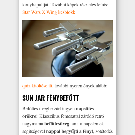
konyhapultját. További képek részletes leírás:
Star Wars X-Wing késblokk
quiz kitöltése itt
, további nyeremények alább:
SUN JAR FÉNYBEFŐTT
napsütés
Befőttes üvegbe zárt ingyen
örökre!
Klasszikus fémcsattal záródó retró
befőttesüveg
nagymama
, ami a napelemek
nappal begyűjti a fényt
segítségével
, sötétedés