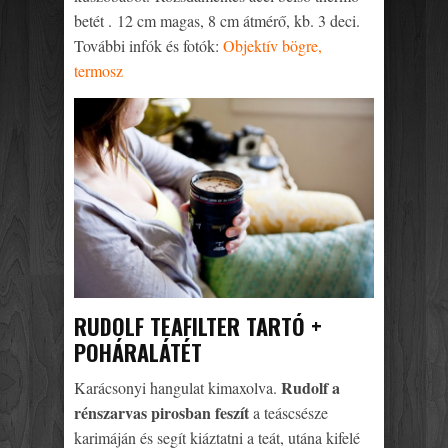
betét . 12 cm magas, 8 cm átmérő, kb. 3 deci.
További infók és fotók:
Objektív bögre,
termosz
RUDOLF TEAFILTER TARTÓ +
POHÁRALÁTÉT
Rudolf a
Karácsonyi hangulat kimaxolva.
rénszarvas pirosban feszít
a teáscsésze
karimáján és segít kiáztatni a teát, utána kifelé