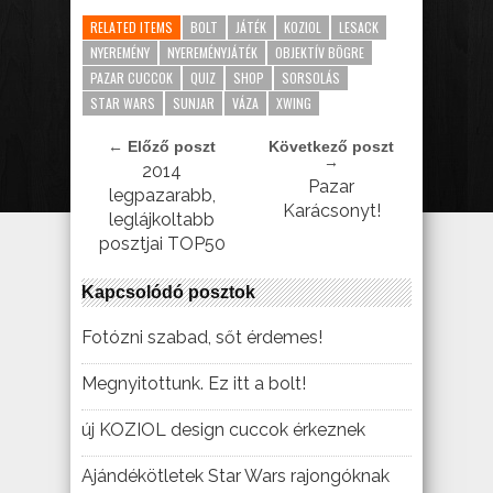
RELATED ITEMS
BOLT
JÁTÉK
KOZIOL
LESACK
NYEREMÉNY
NYEREMÉNYJÁTÉK
OBJEKTÍV BÖGRE
PAZAR CUCCOK
QUIZ
SHOP
SORSOLÁS
STAR WARS
SUNJAR
VÁZA
XWING
← Előző poszt
Következő poszt
→
2014
Pazar
legpazarabb,
Karácsonyt!
leglájkoltabb
posztjai TOP50
Kapcsolódó posztok
Fotózni szabad, sőt érdemes!
Megnyitottunk. Ez itt a bolt!
új KOZIOL design cuccok érkeznek
Ajándékötletek Star Wars rajongóknak