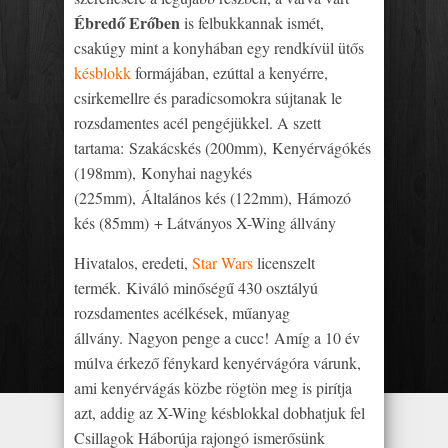
Ébredő Erőben
is felbukkannak ismét,
csakúgy mint a konyhában egy rendkívül ütős
késblokk
formájában, ezúttal a kenyérre,
csirkemellre és paradicsomokra sújtanak le
rozsdamentes acél pengéjükkel. A szett
tartama: Szakácskés (200mm), Kenyérvágókés
(198mm), Konyhai nagykés
(225mm), Általános kés (122mm), Hámozó
kés (85mm) + Látványos X-Wing állvány
Hivatalos, eredeti,
Star Wars
licenszelt
termék. Kiváló minőségű 430 osztályú
rozsdamentes acélkések, műanyag
állvány. Nagyon penge a cucc! Amíg a 10 év
múlva érkező fénykard kenyérvágóra várunk,
ami kenyérvágás közbe rögtön meg is pirítja
azt, addig az X-Wing késblokkal dobhatjuk fel
Csillagok Háborúja rajongó ismerősünk