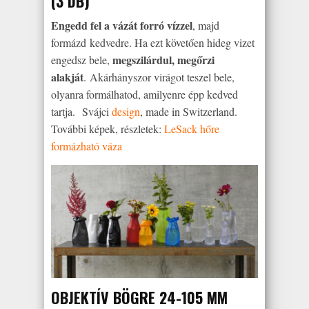
(3 DB)
Engedd fel a vázát forró vízzel
, majd
formázd kedvedre. Ha ezt követően hideg vizet
megszilárdul, megőrzi
engedsz bele,
alakját
. Akárhányszor virágot teszel bele,
olyanra formálhatod, amilyenre épp kedved
tartja. Svájci
design
, made in Switzerland.
További képek, részletek:
LeSack hőre
formázható váza
OBJEKTÍV BÖGRE 24-105 MM