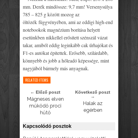
mm. Derék mindössze: 9,7 mm! Versenysúlya
785 – 825 g között mozog az
öltözék függvényében, ami az eddigi high-end
notebookok magnézium borítása helyett
esetünkben nikkellel erősített szénszál vázat
takar, amiből eddig leginkább cak űrhajókat és
F1-es autókat építettek. Erősebb, szilárdabb,
könnyebb és jobb a hőleadó képessége, mint
nagyjából bármely más anyagnak.
RELATED ITEMS
← Előző poszt
Következő poszt
→
Mágneses elven
Halak az
működő proci
egérben
hűtő
Kapcsolódó posztok