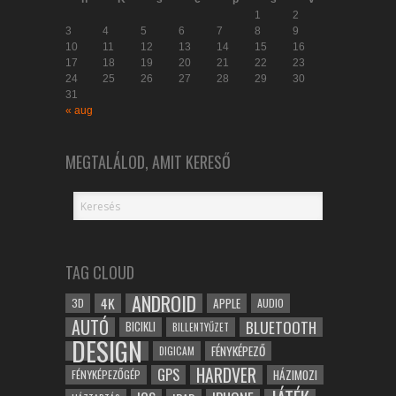
1
2
3
4
5
6
7
8
9
10
11
12
13
14
15
16
17
18
19
20
21
22
23
24
25
26
27
28
29
30
31
« aug
MEGTALÁLOD, AMIT KERESŐ
TAG CLOUD
ANDROID
4K
APPLE
3D
AUDIO
AUTÓ
BLUETOOTH
BICIKLI
BILLENTYŰZET
DESIGN
FÉNYKÉPEZŐ
DIGICAM
HARDVER
GPS
FÉNYKÉPEZŐGÉP
HÁZIMOZI