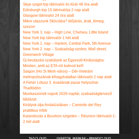
Skye sziget top látnivalói és túrái 48 óra alatt
Edinburgh top 15 látnivalója 2 nap alatt
Glasgow látnivalói 24 óra alatt
Mikor utazzunk Skóciába? Időjárás, árak, tömeg,
szezon
New York 3. nap – High Line, Chelsea, Little Island
New York top látnivalói 1 hét alatt
New York 1. nap – Harlem, Central Park, 5th Avenue
New York 2. nap – Szabadság-szobor, Wall street,
Greenwich Village
Új beutazási szabályok az Egyesült Királyságba:
Minden, amit az ETA-ról tudnod kell!
Saigon (Ho Si Minh-város) – Dél-Vietnám
metropoliszának kihagyhatatlan látnivalói 2 nap alatt
A Fehér Lótusz 3. évadának pazar helyszínei
Thaiföldön
Munkaszüneti napok 2026 naptár, szabadságtervező
táblázat
Királyok útja Andalúziában – Caminito del Rey
praktikus infók
Kalandozás a Bourbon szigeten – Réunion látnivalói 1-
2 hét alatt
TAG CLOUD
GYÁRTÓK, MÁRKÁK – BRANDCLOUD