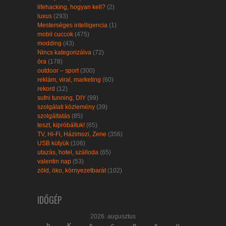
lifehacking, hogyan kell?
(2)
luxus
(293)
Mesterséges intelligencia
(1)
mobil cuccok
(475)
modding
(43)
Nincs kategorizálva
(72)
óra
(178)
outdoor – sport
(300)
reklám, viral, marketing
(60)
rekord
(12)
sufni tunning, DIY
(99)
szolgálati közlemény
(39)
szolgáltatás
(85)
teszt, kipróbáltuk!
(65)
TV, Hi-Fi, Házimozi, Zene
(356)
USB kütyük
(106)
utazás, hotel, szálloda
(65)
valentin nap
(53)
zöld, öko, környezetbarát
(102)
IDŐGÉP
2026. augusztus
h
K
s
c
p
s
v