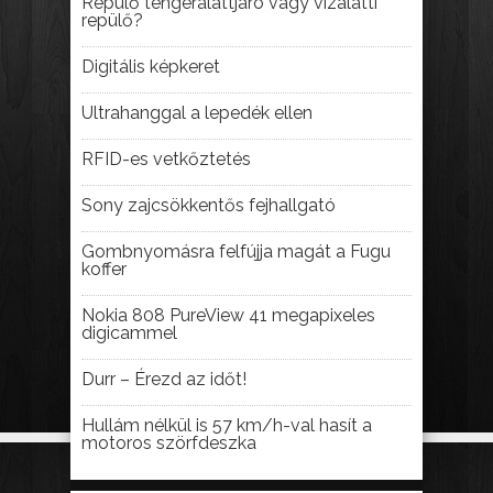
Repülő tengeralattjáró vagy vízalatti
repülő?
Digitális képkeret
Ultrahanggal a lepedék ellen
RFID-es vetkőztetés
Sony zajcsökkentős fejhallgató
Gombnyomásra felfújja magát a Fugu
koffer
Nokia 808 PureView 41 megapixeles
digicammel
Durr – Érezd az időt!
Hullám nélkül is 57 km/h-val hasít a
motoros szörfdeszka