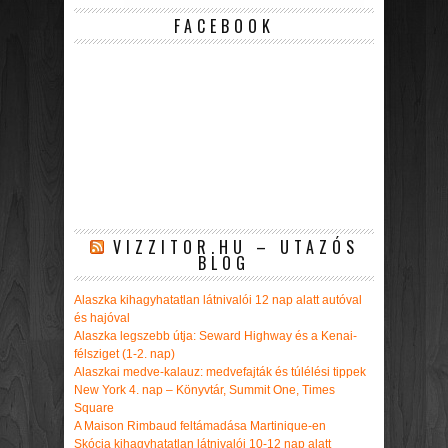
FACEBOOK
VIZZITOR.HU – UTAZÓS
BLOG
Alaszka kihagyhatatlan látnivalói 12 nap alatt autóval
és hajóval
Alaszka legszebb útja: Seward Highway és a Kenai-
félsziget (1-2. nap)
Alaszkai medve-kalauz: medvefajták és túlélési tippek
New York 4. nap – Könyvtár, Summit One, Times
Square
A Maison Rimbaud feltámadása Martinique-en
Skócia kihagyhatatlan látnivalói 10-12 nap alatt