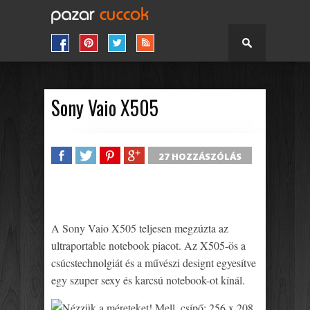
Sony Vaio X505
27 HOZZÁSZÓLÁS
SHARE
TWEET
SHARE
SHARE
A Sony Vaio X505 teljesen megzúzta az
ultraportable notebook piacot. Az X505-ös a
csúcstechnolgiát és a művészi designt egyesítve
egy szuper sexy és karcsú notebook-ot kínál.
Nézzük a méreteket! Mell, csípő: 256 x 208