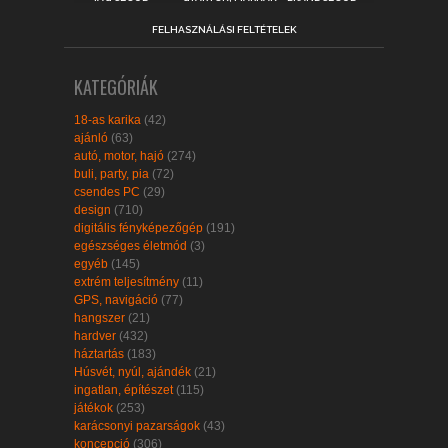
FELHASZNÁLÁSI FELTÉTELEK
KATEGÓRIÁK
18-as karika
(42)
ajánló
(63)
autó, motor, hajó
(274)
buli, party, pia
(72)
csendes PC
(29)
design
(710)
digitális fényképezőgép
(191)
egészséges életmód
(3)
egyéb
(145)
extrém teljesítmény
(11)
GPS, navigáció
(77)
hangszer
(21)
hardver
(432)
háztartás
(183)
Húsvét, nyúl, ajándék
(21)
ingatlan, építészet
(115)
játékok
(253)
karácsonyi pazarságok
(43)
koncepció
(306)