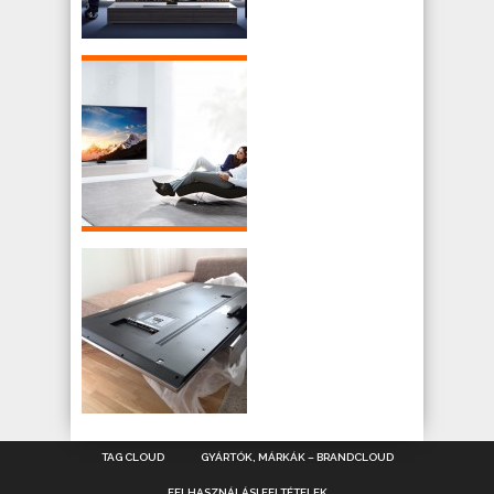
TAG CLOUD
GYÁRTÓK, MÁRKÁK – BRANDCLOUD
FELHASZNÁLÁSI FELTÉTELEK