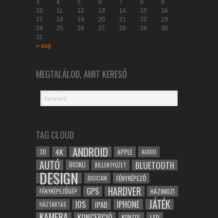
3
4
5
6
7
8
9
10
11
12
13
14
15
16
17
18
19
20
21
22
23
24
25
26
27
28
29
30
31
« aug
MEGTALÁLOD, AMIT KERESŐ
TAG CLOUD
ANDROID
4K
APPLE
3D
AUDIO
AUTÓ
BLUETOOTH
BICIKLI
BILLENTYŰZET
DESIGN
FÉNYKÉPEZŐ
DIGICAM
HARDVER
GPS
FÉNYKÉPEZŐGÉP
HÁZIMOZI
JÁTÉK
IOS
IPHONE
IPAD
HÁZTARTÁS
KAMERA
KONCEPCIÓ
LED
KONZOL