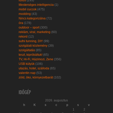
luxus
(293)
Mesterséges intelligencia
(1)
mobil cuccok
(475)
modding
(43)
Nincs kategorizálva
(72)
óra
(178)
outdoor – sport
(300)
reklám, viral, marketing
(60)
rekord
(12)
sufni tunning, DIY
(99)
szolgálati közlemény
(39)
szolgáltatás
(85)
teszt, kipróbáltuk!
(65)
TV, Hi-Fi, Házimozi, Zene
(356)
USB kütyük
(106)
utazás, hotel, szálloda
(65)
valentin nap
(53)
zöld, öko, környezetbarát
(102)
IDŐGÉP
2026. augusztus
h
K
s
c
p
s
v
1
2