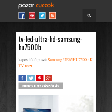
tv-led-ultra-hd-samsung-
hu7500b
kapcsolódó poszt:
Samsung UE65HU7500 4K
TV teszt
SHARE
TWEET
SHARE
SHARE
NINCS HOZZÁSZÓLÁS