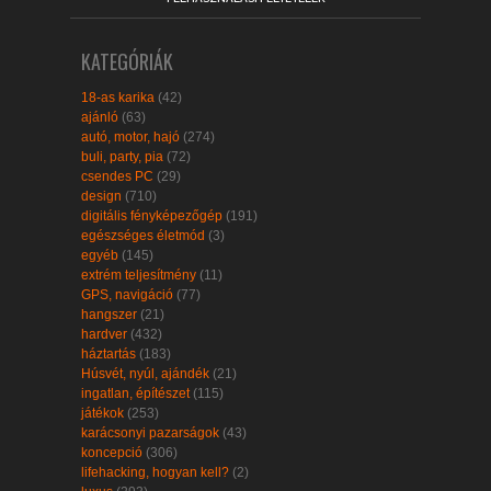
KATEGÓRIÁK
18-as karika
(42)
ajánló
(63)
autó, motor, hajó
(274)
buli, party, pia
(72)
csendes PC
(29)
design
(710)
digitális fényképezőgép
(191)
egészséges életmód
(3)
egyéb
(145)
extrém teljesítmény
(11)
GPS, navigáció
(77)
hangszer
(21)
hardver
(432)
háztartás
(183)
Húsvét, nyúl, ajándék
(21)
ingatlan, építészet
(115)
játékok
(253)
karácsonyi pazarságok
(43)
koncepció
(306)
lifehacking, hogyan kell?
(2)