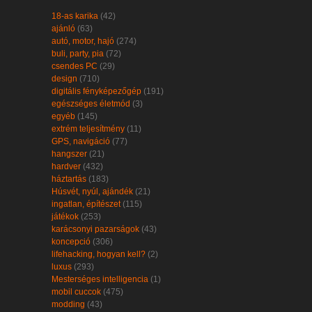
18-as karika
(42)
ajánló
(63)
autó, motor, hajó
(274)
buli, party, pia
(72)
csendes PC
(29)
design
(710)
digitális fényképezőgép
(191)
egészséges életmód
(3)
egyéb
(145)
extrém teljesítmény
(11)
GPS, navigáció
(77)
hangszer
(21)
hardver
(432)
háztartás
(183)
Húsvét, nyúl, ajándék
(21)
ingatlan, építészet
(115)
játékok
(253)
karácsonyi pazarságok
(43)
koncepció
(306)
lifehacking, hogyan kell?
(2)
luxus
(293)
Mesterséges intelligencia
(1)
mobil cuccok
(475)
modding
(43)