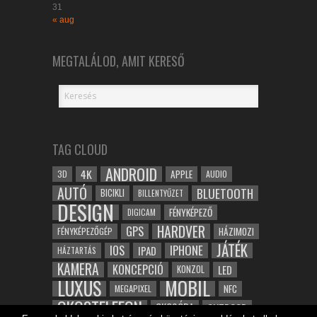
31
« aug
MEGTALÁLOD, AMIT KERESŐ
TAG CLOUD
ANDROID
4K
APPLE
3D
AUDIO
AUTÓ
BLUETOOTH
BICIKLI
BILLENTYŰZET
DESIGN
FÉNYKÉPEZŐ
DIGICAM
HARDVER
GPS
FÉNYKÉPEZŐGÉP
HÁZIMOZI
JÁTÉK
IOS
IPHONE
IPAD
HÁZTARTÁS
KAMERA
KONCEPCIÓ
LED
KONZOL
LUXUS
MOBIL
NFC
MEGAPIXEL
OKOSTELEFON
OKOSÓRA
OUTDOOR