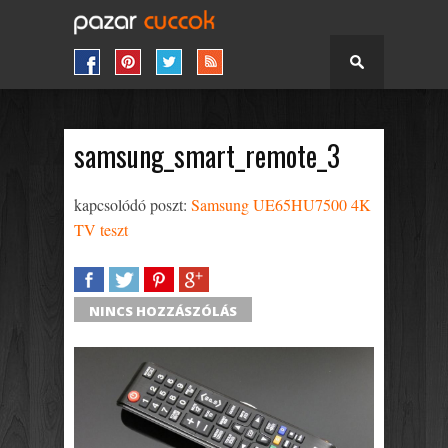
samsung_smart_remote_3
kapcsolódó poszt:
Samsung UE65HU7500 4K
TV teszt
SHARE
TWEET
SHARE
SHARE
NINCS HOZZÁSZÓLÁS