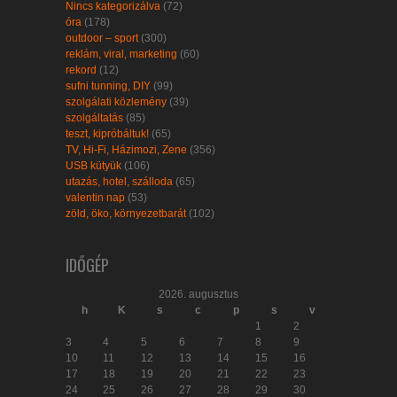
Nincs kategorizálva
(72)
óra
(178)
outdoor – sport
(300)
reklám, viral, marketing
(60)
rekord
(12)
sufni tunning, DIY
(99)
szolgálati közlemény
(39)
szolgáltatás
(85)
teszt, kipróbáltuk!
(65)
TV, Hi-Fi, Házimozi, Zene
(356)
USB kütyük
(106)
utazás, hotel, szálloda
(65)
valentin nap
(53)
zöld, öko, környezetbarát
(102)
IDŐGÉP
2026. augusztus
h
K
s
c
p
s
v
1
2
3
4
5
6
7
8
9
10
11
12
13
14
15
16
17
18
19
20
21
22
23
24
25
26
27
28
29
30