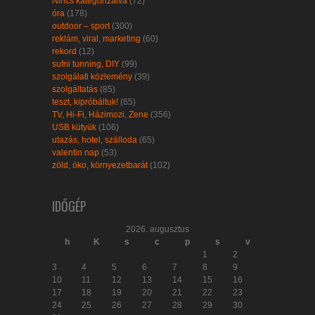
Nincs kategorizálva
(72)
óra
(178)
outdoor – sport
(300)
reklám, viral, marketing
(60)
rekord
(12)
sufni tunning, DIY
(99)
szolgálati közlemény
(39)
szolgáltatás
(85)
teszt, kipróbáltuk!
(65)
TV, Hi-Fi, Házimozi, Zene
(356)
USB kütyük
(106)
utazás, hotel, szálloda
(65)
valentin nap
(53)
zöld, öko, környezetbarát
(102)
IDŐGÉP
2026. augusztus
h
K
s
c
p
s
v
1
2
3
4
5
6
7
8
9
10
11
12
13
14
15
16
17
18
19
20
21
22
23
24
25
26
27
28
29
30