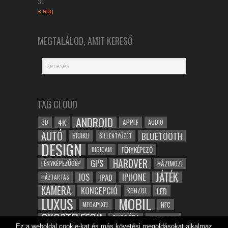
31
« aug
MEGTALÁLOD, AMIT KERESŐ
TAG CLOUD
ANDROID
4K
APPLE
3D
AUDIO
AUTÓ
BLUETOOTH
BICIKLI
BILLENTYŰZET
DESIGN
FÉNYKÉPEZŐ
DIGICAM
HARDVER
GPS
FÉNYKÉPEZŐGÉP
HÁZIMOZI
JÁTÉK
IOS
IPHONE
IPAD
HÁZTARTÁS
KAMERA
KONCEPCIÓ
LED
KONZOL
LUXUS
MOBIL
NFC
MEGAPIXEL
OKOSTELEFON
OKOSÓRA
OUTDOOR
Ez a weboldal cookie-kat és más követési megoldásokat alkalmaz