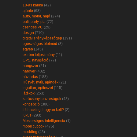
18-as karika
(42)
ajánló
(63)
autó, motor, hajó
(274)
buli, party, pia
(72)
csendes PC
(29)
design
(710)
digitális fényképezőgép
(191)
egészséges életmód
(3)
egyéb
(145)
extrém teljesítmény
(11)
GPS, navigáció
(77)
hangszer
(21)
hardver
(432)
háztartás
(183)
Húsvét, nyúl, ajándék
(21)
ingatlan, építészet
(115)
játékok
(253)
karácsonyi pazarságok
(43)
koncepció
(306)
lifehacking, hogyan kell?
(2)
luxus
(293)
Mesterséges intelligencia
(1)
mobil cuccok
(475)
modding
(43)