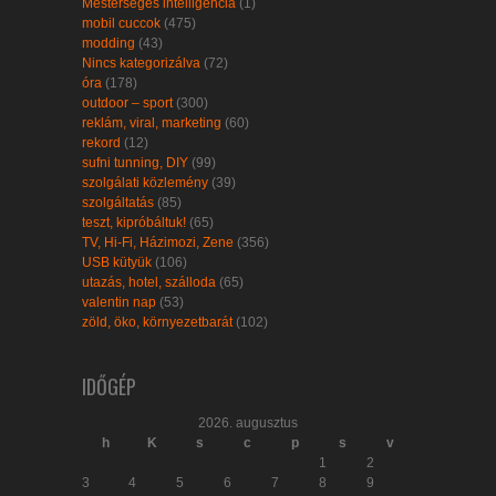
Mesterséges intelligencia
(1)
mobil cuccok
(475)
modding
(43)
Nincs kategorizálva
(72)
óra
(178)
outdoor – sport
(300)
reklám, viral, marketing
(60)
rekord
(12)
sufni tunning, DIY
(99)
szolgálati közlemény
(39)
szolgáltatás
(85)
teszt, kipróbáltuk!
(65)
TV, Hi-Fi, Házimozi, Zene
(356)
USB kütyük
(106)
utazás, hotel, szálloda
(65)
valentin nap
(53)
zöld, öko, környezetbarát
(102)
IDŐGÉP
2026. augusztus
h
K
s
c
p
s
v
1
2
3
4
5
6
7
8
9