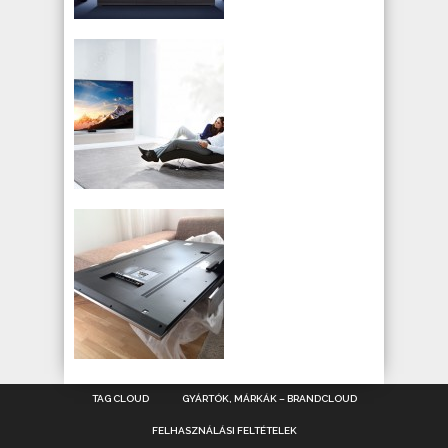
TAG CLOUD
GYÁRTÓK, MÁRKÁK – BRANDCLOUD
FELHASZNÁLÁSI FELTÉTELEK