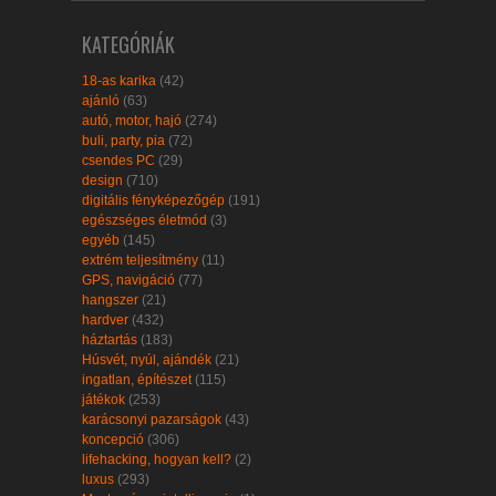
KATEGÓRIÁK
18-as karika
(42)
ajánló
(63)
autó, motor, hajó
(274)
buli, party, pia
(72)
csendes PC
(29)
design
(710)
digitális fényképezőgép
(191)
egészséges életmód
(3)
egyéb
(145)
extrém teljesítmény
(11)
GPS, navigáció
(77)
hangszer
(21)
hardver
(432)
háztartás
(183)
Húsvét, nyúl, ajándék
(21)
ingatlan, építészet
(115)
játékok
(253)
karácsonyi pazarságok
(43)
koncepció
(306)
lifehacking, hogyan kell?
(2)
luxus
(293)