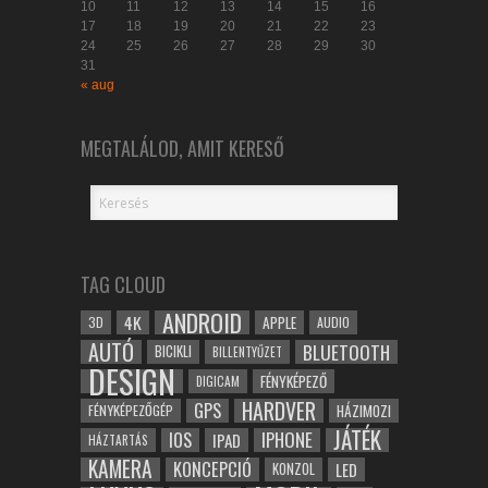
10
11
12
13
14
15
16
17
18
19
20
21
22
23
24
25
26
27
28
29
30
31
« aug
MEGTALÁLOD, AMIT KERESŐ
TAG CLOUD
ANDROID
4K
APPLE
3D
AUDIO
AUTÓ
BLUETOOTH
BICIKLI
BILLENTYŰZET
DESIGN
FÉNYKÉPEZŐ
DIGICAM
HARDVER
GPS
FÉNYKÉPEZŐGÉP
HÁZIMOZI
JÁTÉK
IOS
IPHONE
IPAD
HÁZTARTÁS
KAMERA
KONCEPCIÓ
LED
KONZOL