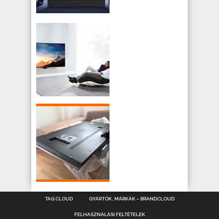
TAG CLOUD
GYÁRTÓK, MÁRKÁK – BRANDCLOUD
FELHASZNÁLÁSI FELTÉTELEK