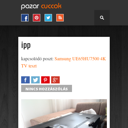
ipp
kapcsolódó poszt:
Samsung UE65HU7500 4K
TV teszt
SHARE
TWEET
SHARE
SHARE
NINCS HOZZÁSZÓLÁS