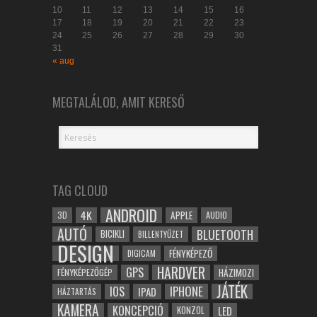
10
11
12
13
14
15
16
17
18
19
20
21
22
23
24
25
26
27
28
29
30
31
« aug
MEGTALÁLOD, AMIT KERESŐ
TAG CLOUD
ANDROID
4K
APPLE
3D
AUDIO
AUTÓ
BLUETOOTH
BICIKLI
BILLENTYŰZET
DESIGN
FÉNYKÉPEZŐ
DIGICAM
HARDVER
GPS
FÉNYKÉPEZŐGÉP
HÁZIMOZI
JÁTÉK
IOS
IPHONE
IPAD
HÁZTARTÁS
KAMERA
KONCEPCIÓ
LED
KONZOL