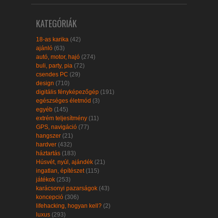
KATEGÓRIÁK
18-as karika
(42)
ajánló
(63)
autó, motor, hajó
(274)
buli, party, pia
(72)
csendes PC
(29)
design
(710)
digitális fényképezőgép
(191)
egészséges életmód
(3)
egyéb
(145)
extrém teljesítmény
(11)
GPS, navigáció
(77)
hangszer
(21)
hardver
(432)
háztartás
(183)
Húsvét, nyúl, ajándék
(21)
ingatlan, építészet
(115)
játékok
(253)
karácsonyi pazarságok
(43)
koncepció
(306)
lifehacking, hogyan kell?
(2)
luxus
(293)