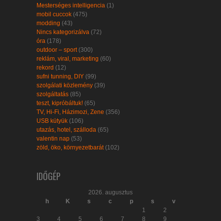
Mesterséges intelligencia
(1)
mobil cuccok
(475)
modding
(43)
Nincs kategorizálva
(72)
óra
(178)
outdoor – sport
(300)
reklám, viral, marketing
(60)
rekord
(12)
sufni tunning, DIY
(99)
szolgálati közlemény
(39)
szolgáltatás
(85)
teszt, kipróbáltuk!
(65)
TV, Hi-Fi, Házimozi, Zene
(356)
USB kütyük
(106)
utazás, hotel, szálloda
(65)
valentin nap
(53)
zöld, öko, környezetbarát
(102)
IDŐGÉP
2026. augusztus
h
K
s
c
p
s
v
1
2
3
4
5
6
7
8
9