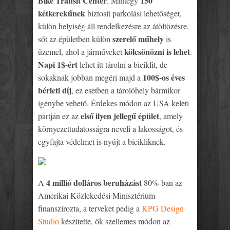
Bike Transit Center
150
. Mintegy
kétkerekűnek
biztosít parkolási lehetőséget,
külön helyiség áll rendelkezésre az átöltözésre,
szerelő műhely
sőt az épületben külön
is
kölcsönözni is lehet
üzemel, ahol a járműveket
.
Napi 1$-ért
lehet itt tárolni a biciklit, de
100$-os éves
sokaknak jobban megéri majd a
bérleti díj
, ez esetben a tárolóhely bármikor
igénybe vehető. Érdekes módon az USA keleti
első ilyen jellegű épület
partján ez az
, amely
környezettudatosságra neveli a lakosságot, és
egyfajta védelmet is nyújt a bicikliknek.
4 millió dolláros beruházást
A
80%-ban az
Amerikai Közlekedési Minisztérium
finanszírozta, a terveket pedig a
KPG Design
Studio
készítette, ők szellemes módon az