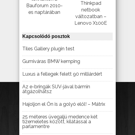
Thinkpad
Bauforum 2010-
netbook
es naptárában
változatban –
Lenovo X100E
Kapcsolódó posztok
Tiles Gallery plugin test
Gumiváras BMW kemping
Luxus a fellegek felett 90 milliárdért
Az e-bringák SUV-jával bármin
átgázolhatsz
Hajoljon el Ön is a golyó elől! – Mátrix
25 méteres üvegaljú medence két
tízemeletes között, kilátással a
parlamentre