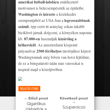
amerikai futball-labdára
emlékeztető
motívumot is belecsempészték az épületbe.
Washington és körzete
a közlekedés
legrosszabbnak
szempontjából az USA-ban a
számít
, épp ezért itt aránylag sokan inkább
biciklivel járnak dolgozni, a környéken naponta
87.000-en
kizárólag a
kb.
használják
kétkerekűt
. Az amszterdami központi
2500 férőhelyes
pályaudvar
tárolójához képest
Washingtonnak még bőven van hová fejlődnie,
de ez a bringatároló talán más városokat is
inspirál majd a közeljövőben.
RELATED ITEMS
← Előző poszt
Következő poszt
→
Gigantikus
Szuperolcsó
lökhárítók a