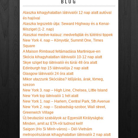
BLOG
Alaszka kihagyhatatlan látnivalói 12 nap alatt autóval
és hajóval
Alaszka legszebb útja: Seward Highway és a Kenai-
félsziget (1-2. nap)
Alaszkai medve-kalauz: medvefajták és túlélési tippek
New York 4. nap – Könyvtár, Summit One, Times
Square
A Maison Rimbaud feltámadása Martinique-en
Skócia kihagyhatatlan látnivalói 10-12 nap alatt
Skye sziget top látnivalói és túrái 48 óra alatt
Edinburgh top 15 látnivalója 2 nap alatt
Glasgow látnivalói 24 óra alatt
Mikor utazzunk Skóciába? Időjárás, árak, tömeg,
szezon
New York 3. nap – High Line, Chelsea, Little Island
New York top látnivalói 1 hét alatt
New York 1. nap – Harlem, Central Park, 5th Avenue
New York 2. nap – Szabadság-szobor, Wall street,
Greenwich Village
Új beutazási szabályok az Egyesült Királyságba:
Minden, amit az ETA-ról tudnod kell!
Saigon (Ho Si Minh-város) – Dél-Vietnám
metropoliszának kihagyhatatlan látnivalói 2 nap alatt