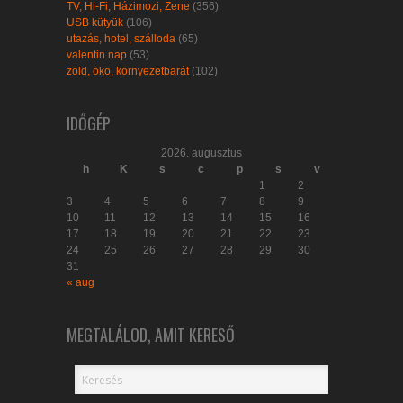
TV, Hi-Fi, Házimozi, Zene
(356)
USB kütyük
(106)
utazás, hotel, szálloda
(65)
valentin nap
(53)
zöld, öko, környezetbarát
(102)
IDŐGÉP
2026. augusztus
h
K
s
c
p
s
v
1
2
3
4
5
6
7
8
9
10
11
12
13
14
15
16
17
18
19
20
21
22
23
24
25
26
27
28
29
30
31
« aug
MEGTALÁLOD, AMIT KERESŐ