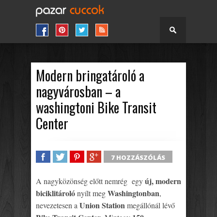
Modern bringatároló a
nagyvárosban – a
washingtoni Bike Transit
Center
7 HOZZÁSZÓLÁS
SHARE
TWEET
SHARE
SHARE
új, modern
A nagyközönség előtt nemrég egy
biciklitároló
Washingtonban
nyílt meg
,
Union Station
nevezetesen a
megállónál lévő