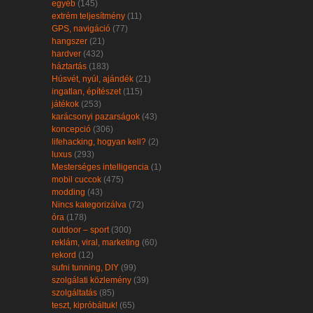
egyéb
(145)
extrém teljesítmény
(11)
GPS, navigáció
(77)
hangszer
(21)
hardver
(432)
háztartás
(183)
Húsvét, nyúl, ajándék
(21)
ingatlan, építészet
(115)
játékok
(253)
karácsonyi pazarságok
(43)
koncepció
(306)
lifehacking, hogyan kell?
(2)
luxus
(293)
Mesterséges intelligencia
(1)
mobil cuccok
(475)
modding
(43)
Nincs kategorizálva
(72)
óra
(178)
outdoor – sport
(300)
reklám, viral, marketing
(60)
rekord
(12)
sufni tunning, DIY
(99)
szolgálati közlemény
(39)
szolgáltatás
(85)
teszt, kipróbáltuk!
(65)