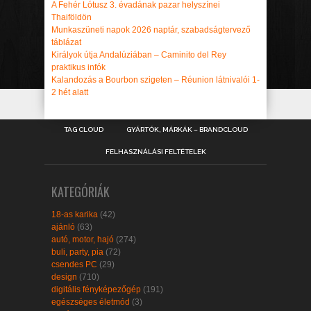
A Fehér Lótusz 3. évadának pazar helyszínei
Thaiföldön
Munkaszüneti napok 2026 naptár, szabadságtervező
táblázat
Királyok útja Andalúziában – Caminito del Rey
praktikus infók
Kalandozás a Bourbon szigeten – Réunion látnivalói 1-
2 hét alatt
TAG CLOUD
GYÁRTÓK, MÁRKÁK – BRANDCLOUD
FELHASZNÁLÁSI FELTÉTELEK
KATEGÓRIÁK
18-as karika
(42)
ajánló
(63)
autó, motor, hajó
(274)
buli, party, pia
(72)
csendes PC
(29)
design
(710)
digitális fényképezőgép
(191)
egészséges életmód
(3)