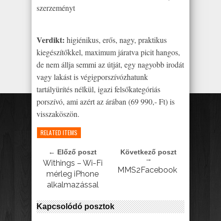
szerzeményt
Verdikt:
higiénikus, erős, nagy, praktikus
kiegészítőkkel, maximum járatva picit hangos,
de nem állja semmi az útját, egy nagyobb irodát
vagy lakást is végigporszívózhatunk
tartályürítés nélkül, igazi felsőkategóriás
porszívó, ami azért az árában (69 990,- Ft) is
visszaköszön.
RELATED ITEMS
← Előző poszt
Következő poszt
→
Withings – Wi-Fi
MMS2Facebook
mérleg iPhone
alkalmazással
Kapcsolódó posztok