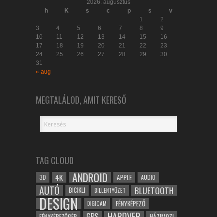
2026. augusztus
h
K
s
c
p
s
v
1
2
3
4
5
6
7
8
9
10
11
12
13
14
15
16
17
18
19
20
21
22
23
24
25
26
27
28
29
30
31
« aug
MEGTALÁLOD, AMIT KERESŐ
TAG CLOUD
ANDROID
4K
APPLE
3D
AUDIO
AUTÓ
BLUETOOTH
BICIKLI
BILLENTYŰZET
DESIGN
FÉNYKÉPEZŐ
DIGICAM
HARDVER
GPS
FÉNYKÉPEZŐGÉP
HÁZIMOZI