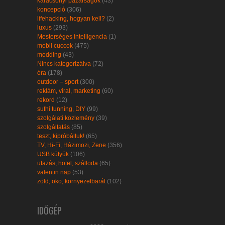
karácsonyi pazarságok
(43)
koncepció
(306)
lifehacking, hogyan kell?
(2)
luxus
(293)
Mesterséges intelligencia
(1)
mobil cuccok
(475)
modding
(43)
Nincs kategorizálva
(72)
óra
(178)
outdoor – sport
(300)
reklám, viral, marketing
(60)
rekord
(12)
sufni tunning, DIY
(99)
szolgálati közlemény
(39)
szolgáltatás
(85)
teszt, kipróbáltuk!
(65)
TV, Hi-Fi, Házimozi, Zene
(356)
USB kütyük
(106)
utazás, hotel, szálloda
(65)
valentin nap
(53)
zöld, öko, környezetbarát
(102)
IDŐGÉP