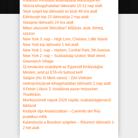
A Maison Rimbaud feltámadása Martinique-en
Skócia kihagyhatatlan látnivalói 10-12 nap alatt
Skye sziget top látnivalói és túrái 48 óra alatt
Edinburgh top 15 látnivalója 2 nap alatt
Glasgow látnivalói 24 óra alatt
Mikor utazzunk Skóciába? Időjárás, árak, tömeg,
szezon
New York 3. nap – High Line, Chelsea, Little Island
New York top látnivalói 1 hét alatt
New York 1. nap – Harlem, Central Park, 5th Avenue
New York 2. nap – Szabadság-szobor, Wall street,
Greenwich Village
Új beutazási szabályok az Egyesült Királyságba:
Minden, amit az ETA-ról tudnod kell!
Saigon (Ho Si Minh-város) – Dél-Vietnám
metropoliszának kihagyhatatlan látnivalói 2 nap alatt
A Fehér Lótusz 3. évadának pazar helyszínei
Thaiföldön
Munkaszüneti napok 2026 naptár, szabadságtervező
táblázat
Királyok útja Andalúziában – Caminito del Rey
praktikus infók
Kalandozás a Bourbon szigeten – Réunion látnivalói 1-
2 hét alatt