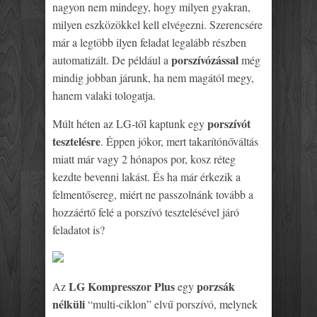
nagyon nem mindegy, hogy milyen gyakran,
milyen eszközökkel kell elvégezni. Szerencsére
már a legtöbb ilyen feladat legalább részben
porszívózással
automatizált. De például a
még
mindig jobban járunk, ha nem magától megy,
hanem valaki tologatja.
porszívót
Múlt héten az LG-től kaptunk egy
tesztelésre
. Éppen jókor, mert takarítónőváltás
miatt már vagy 2 hónapos por, kosz réteg
kezdte bevenni lakást. És ha már érkezik a
felmentősereg, miért ne passzolnánk tovább a
hozzáértő felé a porszívó tesztelésével járó
feladatot is?
LG Kompresszor Plus
porzsák
Az
egy
nélküli
“multi-ciklon” elvű porszívó, melynek