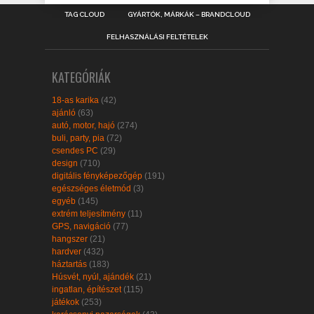
TAG CLOUD
GYÁRTÓK, MÁRKÁK – BRANDCLOUD
FELHASZNÁLÁSI FELTÉTELEK
KATEGÓRIÁK
18-as karika
(42)
ajánló
(63)
autó, motor, hajó
(274)
buli, party, pia
(72)
csendes PC
(29)
design
(710)
digitális fényképezőgép
(191)
egészséges életmód
(3)
egyéb
(145)
extrém teljesítmény
(11)
GPS, navigáció
(77)
hangszer
(21)
hardver
(432)
háztartás
(183)
Húsvét, nyúl, ajándék
(21)
ingatlan, építészet
(115)
játékok
(253)