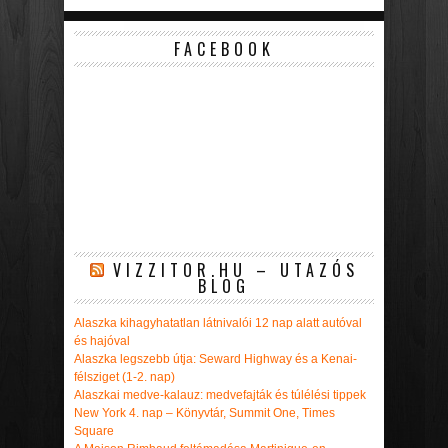
FACEBOOK
VIZZITOR.HU – UTAZÓS
BLOG
Alaszka kihagyhatatlan látnivalói 12 nap alatt autóval
és hajóval
Alaszka legszebb útja: Seward Highway és a Kenai-
félsziget (1-2. nap)
Alaszkai medve-kalauz: medvefajták és túlélési tippek
New York 4. nap – Könyvtár, Summit One, Times
Square