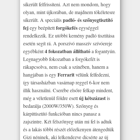
sikerült felfrissíteni. Azt nem mondom, hogy
olyan, mint újkorában, de majdnem tökéletesre
padló- és szőnyegtisztító
sikerült. A speciális
fej
forgókefés
egy beépített
egységgel
rendelkezik. Ez utóbbi kemény padló tisztítása
esetén segít rá. A porszívó masszív szívóereje
4 fokozatban állítható
egyébként
a fogantyún.
Legnagyobb fokozatban a forgókefét is
rákapcsolva, nem csak a színében, hanem a
Ferrarit
hangjában is egy
vélünk felfedezni,
így társasházban vasárnap reggel 6-kor nem
illik használni. Cserébe elsőre felkap mindent,
új kétszázast
még a véletlenül földre esett
is
bedarálja (2000W/350W). Szőnyeg és
kárpittisztító funkcióban nincs panasz a
zajszintre. Két félszőnyeg után mi fel is adtuk
és a lakás többi részét előzékenyen átengedtük
Gizi néninek, aki lelkendezve dícsérte az új