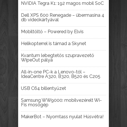
NVIDIA Tegra K1: 192 magos mobil SoC
Dell XPS 600 Renegade – übermasina 4
db videókártyával
Mobiltöltő – Powered by Elvis
Helikopterrel is támad a Skynet
Kvantum lebegtetős szupravezető
WipeOut pálya
All-in-one PC-k a Lenovo-tól –
IdeaCentre A320, B320, B520 és C205
USB C64 billentyűzet
Samsung WW9000: mobilvezérelt Wi-
Fis mosógép
MakerBot – Nyomtass nyulat Húsvétra!