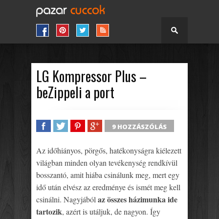
LG Kompressor Plus –
beZippeli a port
9 HOZZÁSZÓLÁS
SHARE
TWEET
SHARE
SHARE
Az időhiányos, pörgős, hatékonyságra kiélezett
világban minden olyan tevékenység rendkívül
bosszantó, amit hiába csinálunk meg, mert egy
idő után elvész az eredménye és ismét meg kell
az összes házimunka ide
csinálni. Nagyjából
tartozik
, azért is utáljuk, de nagyon. Így