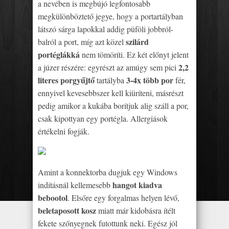
a nevében is megbújó legfontosabb
megkülönböztető jegye, hogy a portartályban
látszó sárga lapokkal addig püföli jobbról-
szilárd
balról a port, míg azt közel
portéglákká
nem tömöríti. Ez két előnyt jelent
2,2
a júzer részére: egyrészt az amúgy sem pici
literes porgyűjtő
3-4x több por
tartályba
fér,
ennyivel kevesebbszer kell kiüríteni, másrészt
pedig amikor a kukába borítjuk alig száll a por,
csak kipottyan egy portégla. Allergiások
értékelni fogják.
Amint a konnektorba dugjuk egy Windows
hangot kiadva
indításnál kellemesebb
bebootol
. Elsőre egy forgalmas helyen lévő,
beletaposott kosz
miatt már kidobásra ítélt
fekete szőnyegnek futottunk neki. Egész jól