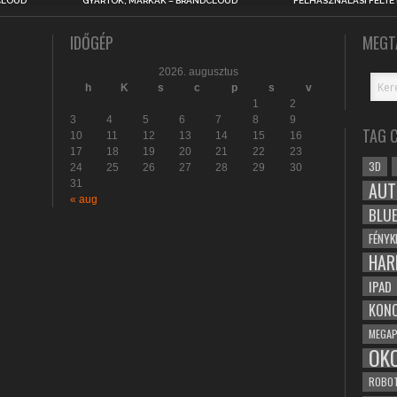
CLOUD
GYÁRTÓK, MÁRKÁK – BRANDCLOUD
FELHASZNÁLÁSI FELTÉ
IDŐGÉP
MEGT
2026. augusztus
h
K
s
c
p
s
v
1
2
3
4
5
6
7
8
9
TAG 
10
11
12
13
14
15
16
17
18
19
20
21
22
23
3D
24
25
26
27
28
29
30
31
AUT
« aug
BLU
FÉNYK
HAR
IPAD
KONC
MEGAP
OK
ROBO