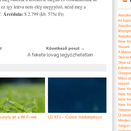
a ez így leírva nem elég meggyőző, nézd meg a
T
Árcédula:
.
$ 2.799 (kb. 575e Ft)
Alaszka 
és hajó
Alaszka
félszige
Alaszka
New Yor
Square
t
Következő poszt →
A Maiso
A fekete lovag legyőzhetetlen
Skócia k
Skye szi
Edinburg
Glasgow 
Mikor u
szezon
New York
New York
New Yor
New Yor
Greenwi
Új beut
sonyfa árt a Wi-Fi-nek
LG XF1 – Csinos médialejátszó
Minden, 
Saigon 