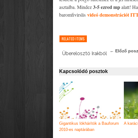
3-5 ezred mp
asztalba. Mindez
alatt! H
videó demonstrációt IT
baromfivirslis
RELATED ITEMS
← Előző posz
Überelosztó Irakból
Kapcsolódó posztok
Gigantikus lökhárítók a Bauforum
A karác
2010-es naptárában