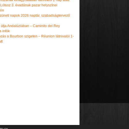
iszának kihagyhatatlan látnivalói 2 nap alatt
 Lótusz 3. évadának pazar helyszínei
dön
üneti napok 2026 naptár, szabadságtervező
k útja Andalúziában – Caminito del Rey
s infók
zás a Bourbon szigeten – Réunion látnivalói 1-
tt