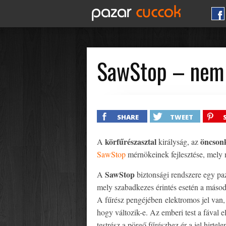
SawStop – nem k
SHARE
TWEET
körfűrészasztal
öncson
A
királyság, az
SawStop
mérnökeinek fejlesztése, mely n
SawStop
A
biztonsági rendszere egy paz
mely szabadkezes érintés esetén a másodpe
A fűrész pengéjében elektromos jel van, 
hogy változik-e. Az emberi test a fával e
testrész a pörgő fűrészhez ér a jel hirte