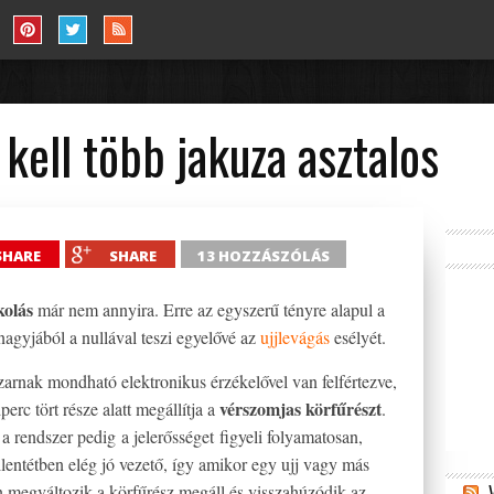
ell több jakuza asztalos
SHARE
SHARE
13 HOZZÁSZÓLÁS
kolás
már nem annyira. Erre az egyszerű tényre alapul a
agyjából a nullával teszi egyelővé az
ujjlevágás
esélyét.
arnak mondható elektronikus érzékelővel van felfértezve,
vérszomjas körfűrészt
rc tört része alatt megállítja a
.
a rendszer pedig a jelerősséget figyeli folyamatosan,
llentétben elég jó vezető, így amikor egy ujj vagy más
len megváltozik a körfűrész megáll és visszahúzódik az