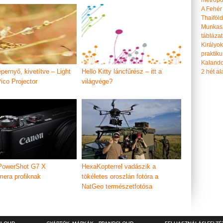
metropol
A Fehér
Thaiföl
Munkasz
táblázat
Királyo
praktiku
Kalando
pernyő, kivetítve – Light
Hello Kitty láncfűrész – itt a
2 hét ala
ico Projector
világvége?
PowerShot G7 X
HexaKopterrel vadászik a
era profiknak
tökéletes oroszlán fotóra a
NatGeo természetfotósa