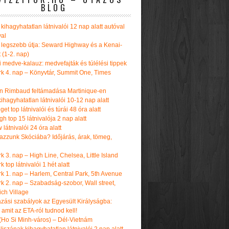
BLOG
kihagyhatatlan látnivalói 12 nap alatt autóval
val
 legszebb útja: Seward Highway és a Kenai-
t (1-2. nap)
i medve-kalauz: medvefajták és túlélési tippek
k 4. nap – Könyvtár, Summit One, Times
n Rimbaud feltámadása Martinique-en
ihagyhatatlan látnivalói 10-12 nap alatt
get top látnivalói és túrái 48 óra alatt
h top 15 látnivalója 2 nap alatt
látnivalói 24 óra alatt
tazzunk Skóciába? Időjárás, árak, tömeg,
 3. nap – High Line, Chelsea, Little Island
 top látnivalói 1 hét alatt
k 1. nap – Harlem, Central Park, 5th Avenue
k 2. nap – Szabadság-szobor, Wall street,
ch Village
azási szabályok az Egyesült Királyságba:
amit az ETA-ról tudnod kell!
(Ho Si Minh-város) – Dél-Vietnám