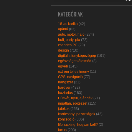
TAG 
KATEGÓRIÁK
18-as karika
(42)
ajánló
(63)
autó, motor, hajó
(274)
buli, party, pia
(72)
csendes PC
(29)
design
(710)
digitális fényképezőgép
(191)
egészséges életmód
(3)
egyéb
(145)
extrém teljesítmény
(11)
GPS, navigáció
(77)
hangszer
(21)
hardver
(432)
háztartás
(183)
Húsvét, nyúl, ajándék
(21)
ingatlan, építészet
(115)
játékok
(253)
karácsonyi pazarságok
(43)
koncepció
(306)
lifehacking, hogyan kell?
(2)
luxus
(293)