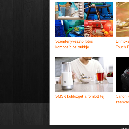
Szemfényvesztő fotós
Érintőké
kompozíciós trükkje
Touch P
SMS-t küldözget a romlott tej
Canon 
zsebkam