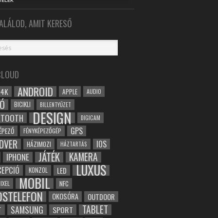
TELEK
ALÁLOD, AMIT KERESŐ
CLOUD
ANDROID
4K
APPLE
AUDIO
Ó
BICIKLI
BILLENTYŰZET
DESIGN
ETOOTH
DIGICAM
GPS
ÉPEZŐ
FÉNYKÉPEZŐGÉP
DVER
IOS
HÁZIMOZI
HÁZTARTÁS
JÁTÉK
KAMERA
IPHONE
LUXUS
EPCIÓ
LED
KONZOL
MOBIL
NFC
IXEL
OSTELEFON
OKOSÓRA
OUTDOOR
TABLET
SAMSUNG
SPORT
T