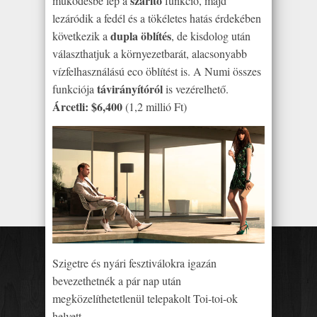
szárító
működésbe lép a
funkció, majd
lezáródik a fedél és a tökéletes hatás érdekében
dupla öblítés
következik a
, de kisdolog után
választhatjuk a környezetbarát, alacsonyabb
vízfelhasználású eco öblítést is. A Numi összes
távirányítóról
funkciója
is vezérelhető.
Árcetli: $6,400
(1,2 millió Ft)
Szigetre és nyári fesztiválokra igazán
bevezethetnék a pár nap után
megközelíthetetlenül telepakolt Toi-toi-ok
helyett.