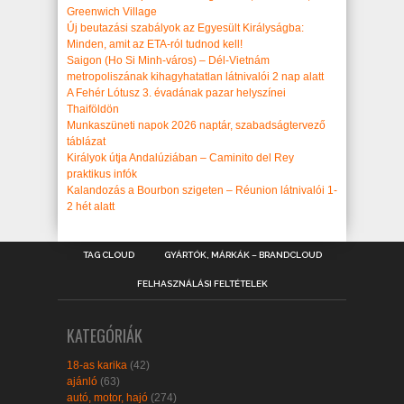
Greenwich Village
Új beutazási szabályok az Egyesült Királyságba:
Minden, amit az ETA-ról tudnod kell!
Saigon (Ho Si Minh-város) – Dél-Vietnám
metropoliszának kihagyhatatlan látnivalói 2 nap alatt
A Fehér Lótusz 3. évadának pazar helyszínei
Thaiföldön
Munkaszüneti napok 2026 naptár, szabadságtervező
táblázat
Királyok útja Andalúziában – Caminito del Rey
praktikus infók
Kalandozás a Bourbon szigeten – Réunion látnivalói 1-
2 hét alatt
TAG CLOUD
GYÁRTÓK, MÁRKÁK – BRANDCLOUD
FELHASZNÁLÁSI FELTÉTELEK
KATEGÓRIÁK
18-as karika
(42)
ajánló
(63)
autó, motor, hajó
(274)