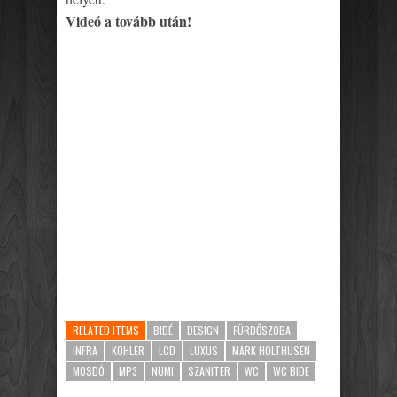
Videó a tovább után!
RELATED ITEMS
BIDÉ
DESIGN
FÜRDŐSZOBA
INFRA
KOHLER
LCD
LUXUS
MARK HOLTHUSEN
MOSDÓ
MP3
NUMI
SZANITER
WC
WC BIDE