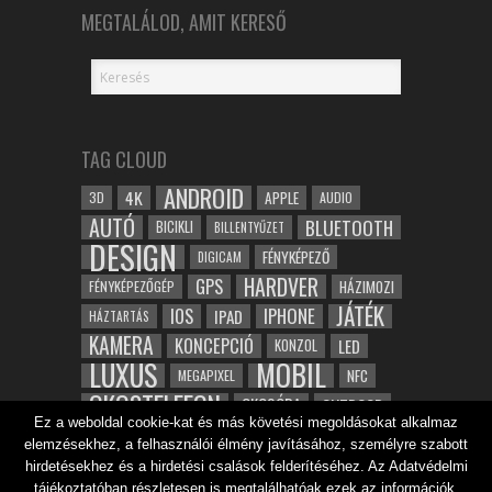
MEGTALÁLOD, AMIT KERESŐ
TAG CLOUD
ANDROID
4K
APPLE
3D
AUDIO
AUTÓ
BLUETOOTH
BICIKLI
BILLENTYŰZET
DESIGN
FÉNYKÉPEZŐ
DIGICAM
HARDVER
GPS
FÉNYKÉPEZŐGÉP
HÁZIMOZI
JÁTÉK
IOS
IPHONE
IPAD
HÁZTARTÁS
KAMERA
KONCEPCIÓ
LED
KONZOL
LUXUS
MOBIL
NFC
MEGAPIXEL
OKOSTELEFON
OKOSÓRA
OUTDOOR
Ez a weboldal cookie-kat és más követési megoldásokat alkalmaz
TABLET
SAMSUNG
SPORT
ROBOT
elemzésekhez, a felhasználói élmény javításához, személyre szabott
WIFI
TESZT
VIDEÓ
VÍZÁLLÓ
ZENE
ZÖLD
hirdetésekhez és a hirdetési csalások felderítéséhez. Az Adatvédelmi
tájékoztatóban részletesen is megtalálhatóak ezek az információk.