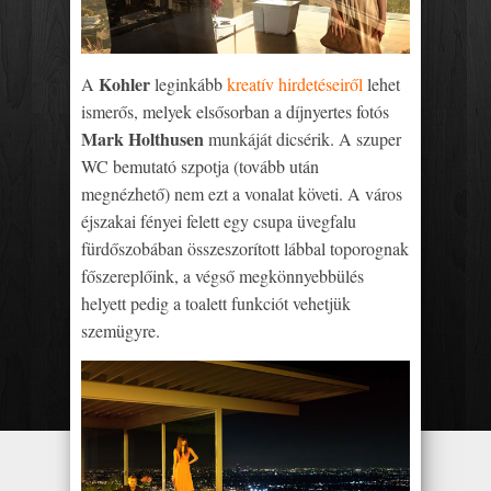
Kohler
A
leginkább
kreatív hirdetéseiről
lehet
ismerős, melyek elsősorban a díjnyertes fotós
Mark Holthusen
munkáját dicsérik. A szuper
WC bemutató szpotja (tovább után
megnézhető) nem ezt a vonalat követi. A város
éjszakai fényei felett egy csupa üvegfalu
fürdőszobában összeszorított lábbal toporognak
főszereplőink, a végső megkönnyebbülés
helyett pedig a toalett funkciót vehetjük
szemügyre.