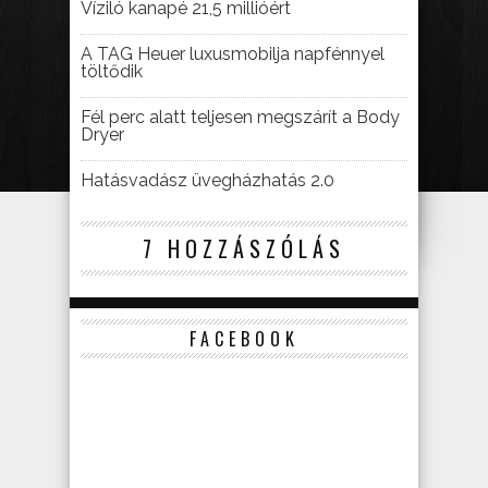
Víziló kanapé 21,5 millióért
A TAG Heuer luxusmobilja napfénnyel
töltődik
Fél perc alatt teljesen megszárít a Body
Dryer
Hatásvadász üvegházhatás 2.0
7 HOZZÁSZÓLÁS
FACEBOOK