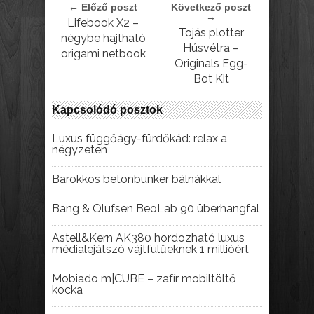
← Előző poszt
Következő poszt
→
Lifebook X2 –
Tojás plotter
négybe hajtható
Húsvétra –
origami netbook
Originals Egg-
Bot Kit
Kapcsolódó posztok
Luxus függőágy-fürdőkád: relax a
négyzeten
Barokkos betonbunker bálnákkal
Bang & Olufsen BeoLab 90 überhangfal
Astell&Kern AK380 hordozható luxus
médialejátszó vájtfülűeknek 1 millióért
Mobiado m|CUBE – zafír mobiltöltő
kocka