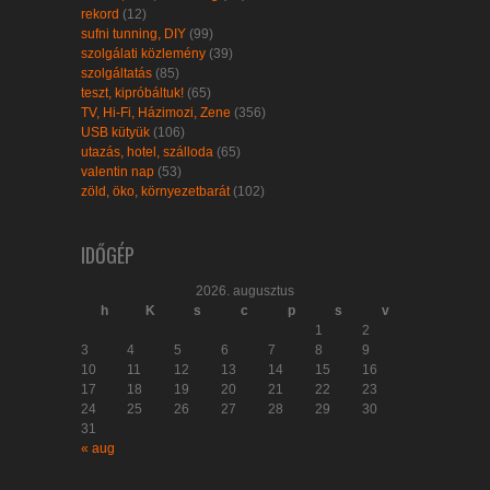
rekord
(12)
sufni tunning, DIY
(99)
szolgálati közlemény
(39)
szolgáltatás
(85)
teszt, kipróbáltuk!
(65)
TV, Hi-Fi, Házimozi, Zene
(356)
USB kütyük
(106)
utazás, hotel, szálloda
(65)
valentin nap
(53)
zöld, öko, környezetbarát
(102)
IDŐGÉP
2026. augusztus
h
K
s
c
p
s
v
1
2
3
4
5
6
7
8
9
10
11
12
13
14
15
16
17
18
19
20
21
22
23
24
25
26
27
28
29
30
31
« aug