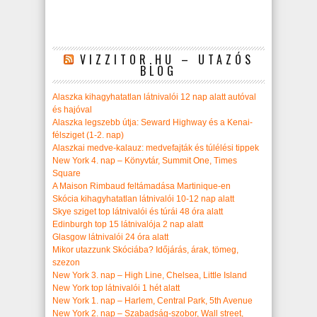
VIZZITOR.HU – UTAZÓS
BLOG
Alaszka kihagyhatatlan látnivalói 12 nap alatt autóval
és hajóval
Alaszka legszebb útja: Seward Highway és a Kenai-
félsziget (1-2. nap)
Alaszkai medve-kalauz: medvefajták és túlélési tippek
New York 4. nap – Könyvtár, Summit One, Times
Square
A Maison Rimbaud feltámadása Martinique-en
Skócia kihagyhatatlan látnivalói 10-12 nap alatt
Skye sziget top látnivalói és túrái 48 óra alatt
Edinburgh top 15 látnivalója 2 nap alatt
Glasgow látnivalói 24 óra alatt
Mikor utazzunk Skóciába? Időjárás, árak, tömeg,
szezon
New York 3. nap – High Line, Chelsea, Little Island
New York top látnivalói 1 hét alatt
New York 1. nap – Harlem, Central Park, 5th Avenue
New York 2. nap – Szabadság-szobor, Wall street,