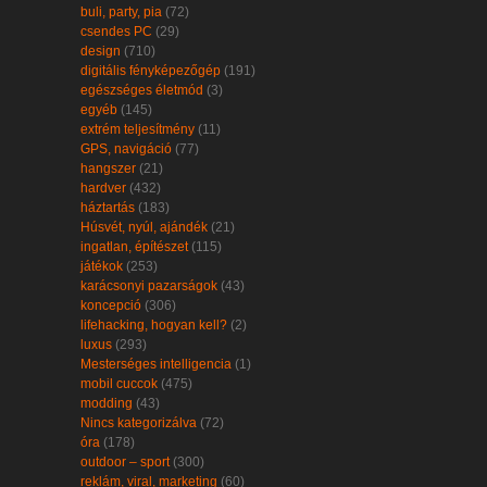
buli, party, pia
(72)
csendes PC
(29)
design
(710)
digitális fényképezőgép
(191)
egészséges életmód
(3)
egyéb
(145)
extrém teljesítmény
(11)
GPS, navigáció
(77)
hangszer
(21)
hardver
(432)
háztartás
(183)
Húsvét, nyúl, ajándék
(21)
ingatlan, építészet
(115)
játékok
(253)
karácsonyi pazarságok
(43)
koncepció
(306)
lifehacking, hogyan kell?
(2)
luxus
(293)
Mesterséges intelligencia
(1)
mobil cuccok
(475)
modding
(43)
Nincs kategorizálva
(72)
óra
(178)
outdoor – sport
(300)
reklám, viral, marketing
(60)