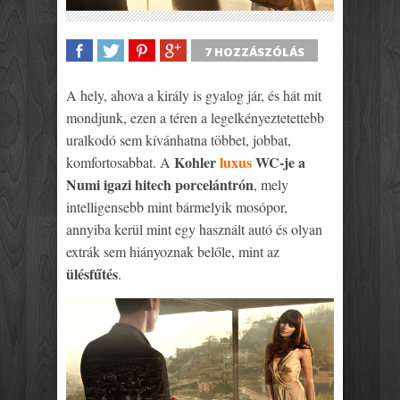
7 HOZZÁSZÓLÁS
SHARE
TWEET
SHARE
SHARE
A hely, ahova a király is gyalog jár, és hát mit
mondjunk, ezen a téren a legelkényeztetettebb
uralkodó sem kívánhatna többet, jobbat,
Kohler
luxus
WC-je a
komfortosabbat. A
Numi igazi hitech porcelántrón
, mely
intelligensebb mint bármelyik mosópor,
annyiba kerül mint egy használt autó és olyan
extrák sem hiányoznak belőle, mint az
ülésfűtés
.