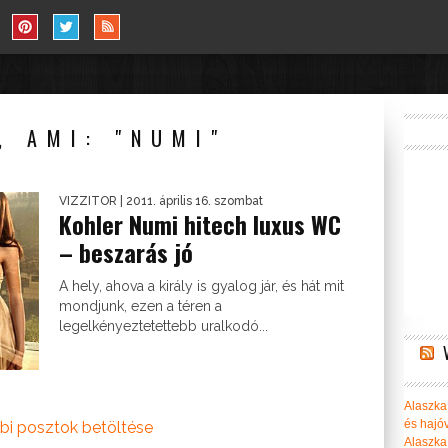
, AMI: "NUMI"
VIZZITOR
| 2011. április 16. szombat
Kohler Numi hitech luxus WC
– beszarás jó
A hely, ahova a király is gyalog jár, és hát mit
mondjunk, ezen a téren a
legelkényeztetettebb uralkodó...
Alaszka 
és hajó
bi posztok betöltése
Alaszka