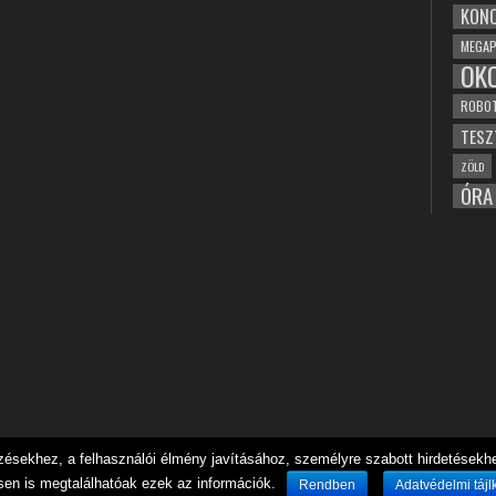
KONC
MEGAP
OK
ROBO
TESZ
ZÖLD
ÓRA
sekhez, a felhasználói élmény javításához, személyre szabott hirdetésekhez
sen is megtalálhatóak ezek az információk.
Rendben
Adatvédelmi tájl