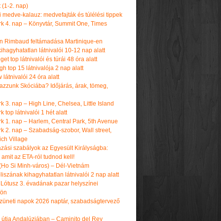
t (1-2. nap)
i medve-kalauz: medvefajták és túlélési tippek
k 4. nap – Könyvtár, Summit One, Times
n Rimbaud feltámadása Martinique-en
ihagyhatatlan látnivalói 10-12 nap alatt
get top látnivalói és túrái 48 óra alatt
h top 15 látnivalója 2 nap alatt
látnivalói 24 óra alatt
tazzunk Skóciába? Időjárás, árak, tömeg,
 3. nap – High Line, Chelsea, Little Island
 top látnivalói 1 hét alatt
k 1. nap – Harlem, Central Park, 5th Avenue
k 2. nap – Szabadság-szobor, Wall street,
ch Village
azási szabályok az Egyesült Királyságba:
amit az ETA-ról tudnod kell!
(Ho Si Minh-város) – Dél-Vietnám
iszának kihagyhatatlan látnivalói 2 nap alatt
 Lótusz 3. évadának pazar helyszínei
dön
üneti napok 2026 naptár, szabadságtervező
k útja Andalúziában – Caminito del Rey