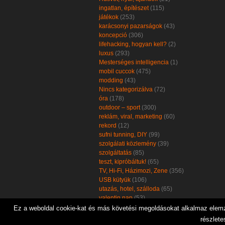
ingatlan, építészet
(115)
játékok
(253)
karácsonyi pazarságok
(43)
koncepció
(306)
lifehacking, hogyan kell?
(2)
luxus
(293)
Mesterséges intelligencia
(1)
mobil cuccok
(475)
modding
(43)
Nincs kategorizálva
(72)
óra
(178)
outdoor – sport
(300)
reklám, viral, marketing
(60)
rekord
(12)
sufni tunning, DIY
(99)
szolgálati közlemény
(39)
szolgáltatás
(85)
teszt, kipróbáltuk!
(65)
TV, Hi-Fi, Házimozi, Zene
(356)
USB kütyük
(106)
utazás, hotel, szálloda
(65)
valentin nap
(53)
zöld, öko, környezetbarát
(102)
Ez a weboldal cookie-kat és más követési megoldásokat alkalmaz elemzé
részlete