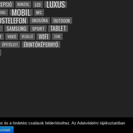
LUXUS
EPCIÓ
LED
KONZOL
MOBIL
NFC
IXEL
OSTELEFON
OKOSÓRA
OUTDOOR
TABLET
SAMSUNG
SPORT
T
WIFI
T
VIDEÓ
VÍZÁLLÓ
ZENE
ÉRINTŐKÉPERNYŐ
ÉPÍTÉSZET
 és a hirdetési csalások felderítéséhez. Az Adatvédelmi tájékoztatóban
koztató