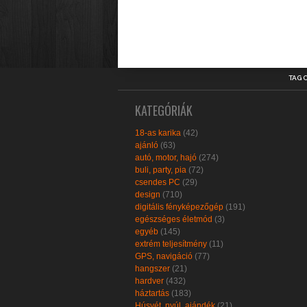
TAG 
KATEGÓRIÁK
18-as karika
(42)
ajánló
(63)
autó, motor, hajó
(274)
buli, party, pia
(72)
csendes PC
(29)
design
(710)
digitális fényképezőgép
(191)
egészséges életmód
(3)
egyéb
(145)
extrém teljesítmény
(11)
GPS, navigáció
(77)
hangszer
(21)
hardver
(432)
háztartás
(183)
Húsvét, nyúl, ajándék
(21)