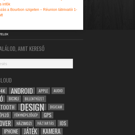
s infók
zás a Bourbon szigeten – Réunion látnivalói 1-
tt
TELEK
ALÁLOD, AMIT KERESŐ
CLOUD
ANDROID
4K
APPLE
AUDIO
Ó
BICIKLI
BILLENTYŰZET
DESIGN
ETOOTH
DIGICAM
GPS
ÉPEZŐ
FÉNYKÉPEZŐGÉP
DVER
IOS
HÁZIMOZI
HÁZTARTÁS
JÁTÉK
KAMERA
IPHONE