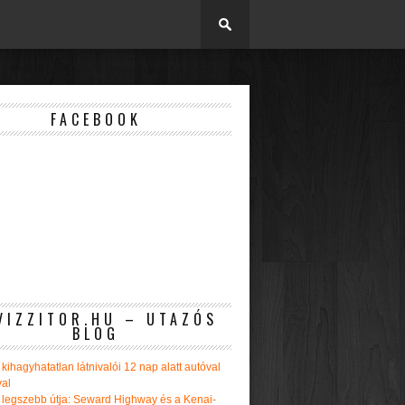
FACEBOOK
VIZZITOR.HU – UTAZÓS
BLOG
kihagyhatatlan látnivalói 12 nap alatt autóval
val
 legszebb útja: Seward Highway és a Kenai-