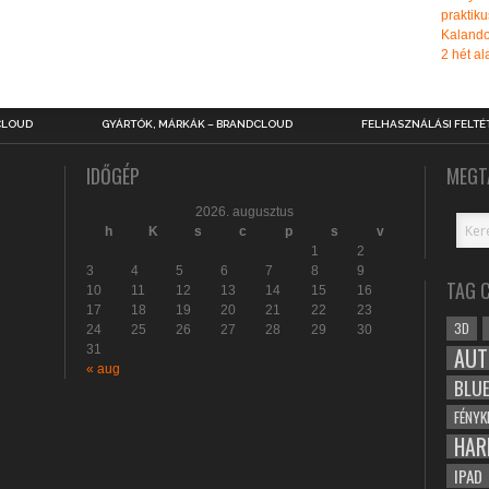
praktiku
Kalando
2 hét ala
CLOUD
GYÁRTÓK, MÁRKÁK – BRANDCLOUD
FELHASZNÁLÁSI FELTÉ
IDŐGÉP
MEGT
2026. augusztus
h
K
s
c
p
s
v
1
2
3
4
5
6
7
8
9
TAG 
10
11
12
13
14
15
16
17
18
19
20
21
22
23
3D
24
25
26
27
28
29
30
31
AUT
« aug
BLU
FÉNYK
HAR
IPAD