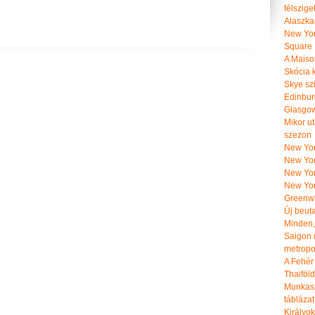
félszige
Alaszka
New Yor
Square
A Maiso
Skócia k
Skye szi
Edinburg
Glasgow 
Mikor u
szezon
New York
New York
New Yor
New Yor
Greenwi
Új beut
Minden, 
Saigon 
metropol
A Fehér
Thaiföl
Munkasz
táblázat
Királyo