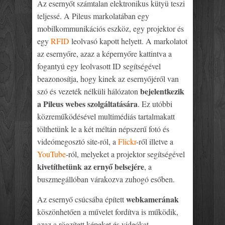
Az esernyőt számtalan elektronikus kütyü teszi
teljessé. A Pileus markolatában egy
mobilkommunikációs eszköz, egy projektor és
egy
RFID
leolvasó kapott helyett. A markolatot
az esernyőre, azaz a képernyőre kattintva a
fogantyú egy leolvasott ID segítségével
beazonosítja, hogy kinek az esernyőjéről van
bejelentkezik
szó és vezeték nélküli hálózaton
a Pileus webes szolgáltatására
. Ez utóbbi
közreműködésével multimédiás tartalmakatt
tölthetünk le a két méltán népszerű fotó és
videómegosztó site-ról, a
Flickr
-ről illetve a
YouTube
-ról, melyeket a projektor segítségével
kivetíthetünk az ernyő belsejére
, a
buszmegállóban várakozva zuhogó esőben.
webkamerának
Az esernyő csúcsába épített
köszönhetően a művelet fordítva is működik,
azaz a rögzített képeket és videókat