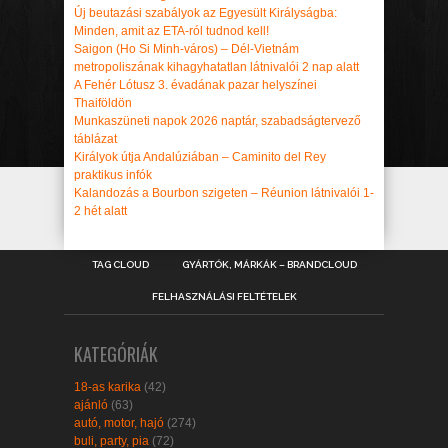
Új beutazási szabályok az Egyesült Királyságba:
Minden, amit az ETA-ról tudnod kell!
Saigon (Ho Si Minh-város) – Dél-Vietnám
metropoliszának kihagyhatatlan látnivalói 2 nap alatt
A Fehér Lótusz 3. évadának pazar helyszínei
Thaiföldön
Munkaszüneti napok 2026 naptár, szabadságtervező
táblázat
Királyok útja Andalúziában – Caminito del Rey
praktikus infók
Kalandozás a Bourbon szigeten – Réunion látnivalói 1-
2 hét alatt
TAG CLOUD
GYÁRTÓK, MÁRKÁK – BRANDCLOUD
FELHASZNÁLÁSI FELTÉTELEK
KATEGÓRIÁK
18-as karika
(42)
ajánló
(63)
autó, motor, hajó
(274)
buli, party, pia
(72)