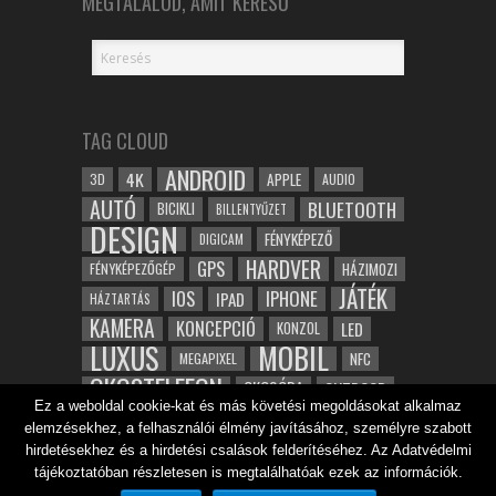
MEGTALÁLOD, AMIT KERESŐ
TAG CLOUD
ANDROID
4K
APPLE
3D
AUDIO
AUTÓ
BLUETOOTH
BICIKLI
BILLENTYŰZET
DESIGN
FÉNYKÉPEZŐ
DIGICAM
HARDVER
GPS
FÉNYKÉPEZŐGÉP
HÁZIMOZI
JÁTÉK
IOS
IPHONE
IPAD
HÁZTARTÁS
KAMERA
KONCEPCIÓ
LED
KONZOL
LUXUS
MOBIL
NFC
MEGAPIXEL
OKOSTELEFON
OKOSÓRA
OUTDOOR
Ez a weboldal cookie-kat és más követési megoldásokat alkalmaz
TABLET
SAMSUNG
SPORT
ROBOT
elemzésekhez, a felhasználói élmény javításához, személyre szabott
WIFI
TESZT
VIDEÓ
VÍZÁLLÓ
ZENE
ZÖLD
hirdetésekhez és a hirdetési csalások felderítéséhez. Az Adatvédelmi
ÓRA
tájékoztatóban részletesen is megtalálhatóak ezek az információk.
ÉRINTŐKÉPERNYŐ
ÉPÍTÉSZET