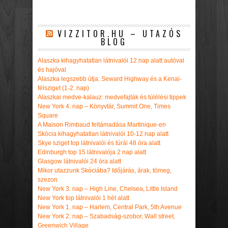
VIZZITOR.HU – UTAZÓS
BLOG
Alaszka kihagyhatatlan látnivalói 12 nap alatt autóval
és hajóval
Alaszka legszebb útja: Seward Highway és a Kenai-
félsziget (1-2. nap)
Alaszkai medve-kalauz: medvefajták és túlélési tippek
New York 4. nap – Könyvtár, Summit One, Times
Square
A Maison Rimbaud feltámadása Martinique-en
Skócia kihagyhatatlan látnivalói 10-12 nap alatt
Skye sziget top látnivalói és túrái 48 óra alatt
Edinburgh top 15 látnivalója 2 nap alatt
Glasgow látnivalói 24 óra alatt
Mikor utazzunk Skóciába? Időjárás, árak, tömeg,
szezon
New York 3. nap – High Line, Chelsea, Little Island
New York top látnivalói 1 hét alatt
New York 1. nap – Harlem, Central Park, 5th Avenue
New York 2. nap – Szabadság-szobor, Wall street,
Greenwich Village