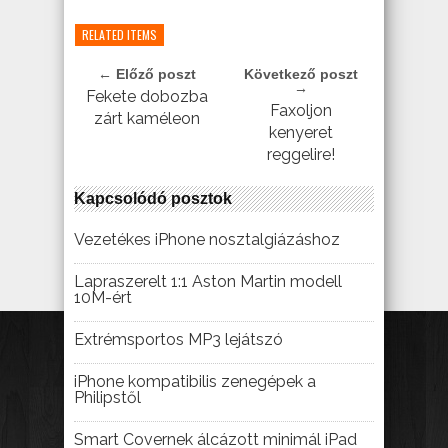
RELATED ITEMS
← Előző poszt
Következő poszt
→
Fekete dobozba
Faxoljon
zárt kaméleon
kenyeret
reggelire!
Kapcsolódó posztok
Vezetékes iPhone nosztalgiázáshoz
Lapraszerelt 1:1 Aston Martin modell
10M-ért
Extrémsportos MP3 lejátszó
iPhone kompatibilis zenegépek a
Philipstől
Smart Covernek álcázott minimál iPad