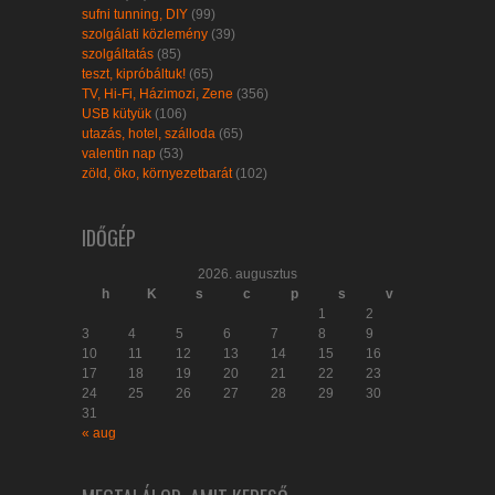
sufni tunning, DIY
(99)
szolgálati közlemény
(39)
szolgáltatás
(85)
teszt, kipróbáltuk!
(65)
TV, Hi-Fi, Házimozi, Zene
(356)
USB kütyük
(106)
utazás, hotel, szálloda
(65)
valentin nap
(53)
zöld, öko, környezetbarát
(102)
IDŐGÉP
2026. augusztus
h
K
s
c
p
s
v
1
2
3
4
5
6
7
8
9
10
11
12
13
14
15
16
17
18
19
20
21
22
23
24
25
26
27
28
29
30
31
« aug