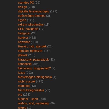
csendes PC
(29)
design
(710)
digitális fényképezőgép
(191)
egészséges életmód
(3)
egyéb
(145)
extrém teljesítmény
(11)
GPS, navigáció
(77)
hangszer
(21)
hardver
(432)
háztartás
(183)
Húsvét, nyúl, ajándék
(21)
ingatlan, építészet
(115)
játékok
(253)
karácsonyi pazarságok
(43)
koncepció
(306)
lifehacking, hogyan kell?
(2)
luxus
(293)
Mesterséges intelligencia
(1)
mobil cuccok
(475)
modding
(43)
Nincs kategorizálva
(72)
óra
(178)
outdoor – sport
(300)
reklám, viral, marketing
(60)
rekord
(12)