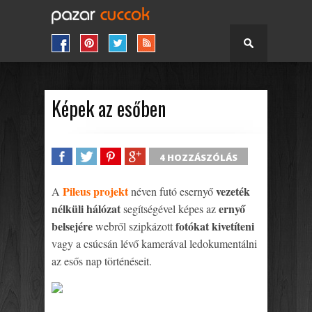
Képek az esőben
4 HOZZÁSZÓLÁS
SHARE
TWEET
SHARE
SHARE
Pileus projekt
vezeték
A
néven futó esernyő
nélküli hálózat
ernyő
segítségével képes az
belsejére
fotókat kivetíteni
webről szipkázott
vagy a csúcsán lévő kamerával ledokumentálni
az esős nap történéseit.