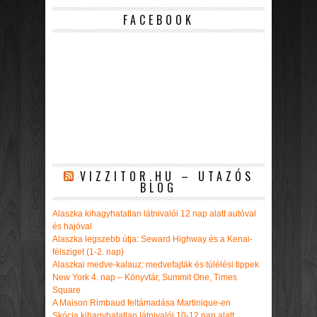
FACEBOOK
VIZZITOR.HU – UTAZÓS
BLOG
Alaszka kihagyhatatlan látnivalói 12 nap alatt autóval
és hajóval
Alaszka legszebb útja: Seward Highway és a Kenai-
félsziget (1-2. nap)
Alaszkai medve-kalauz: medvefajták és túlélési tippek
New York 4. nap – Könyvtár, Summit One, Times
Square
A Maison Rimbaud feltámadása Martinique-en
Skócia kihagyhatatlan látnivalói 10-12 nap alatt