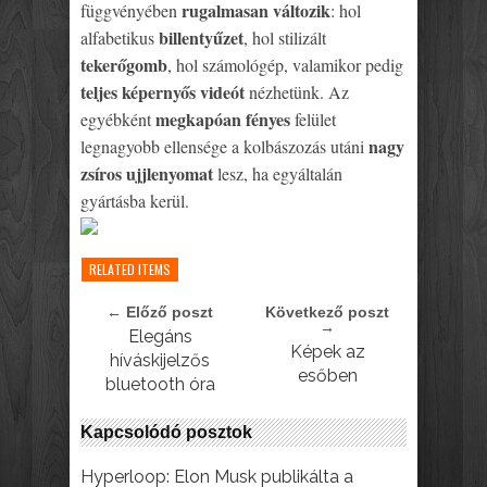
rugalmasan változik
függvényében
: hol
billentyűzet
alfabetikus
, hol stilizált
tekerőgomb
, hol számológép, valamikor pedig
teljes képernyős videót
nézhetünk. Az
megkapóan fényes
egyébként
felület
nagy
legnagyobb ellensége a kolbászozás utáni
zsíros ujjlenyomat
lesz, ha egyáltalán
gyártásba kerül.
RELATED ITEMS
← Előző poszt
Következő poszt
→
Elegáns
Képek az
híváskijelzős
esőben
bluetooth óra
Kapcsolódó posztok
Hyperloop: Elon Musk publikálta a