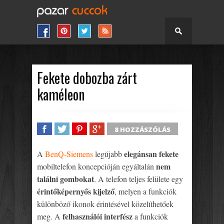
Fekete dobozba zárt
kaméleon
8 HOZZÁSZÓLÁS
SHARE
TWEET
SHARE
SHARE
elegánsan fekete
A
BenQ-Siemens
legújabb
nem
mobiltelefon koncepcióján egyáltalán
találni gombokat
. A telefon teljes felülete egy
érintőképernyős kijelző
, melyen a funkciók
különböző ikonok érintésével közelíthetőek
felhasználói interfész
meg. A
a funkciók