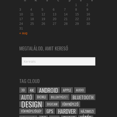
h
K
s
c
p
s
v
1
2
3
4
5
6
7
8
9
10
11
12
13
14
15
16
17
18
19
20
21
22
23
24
25
26
27
28
29
30
31
« aug
MEGTALÁLOD, AMIT KERESŐ
TAG CLOUD
ANDROID
4K
APPLE
3D
AUDIO
AUTÓ
BLUETOOTH
BICIKLI
BILLENTYŰZET
DESIGN
FÉNYKÉPEZŐ
DIGICAM
HARDVER
GPS
FÉNYKÉPEZŐGÉP
HÁZIMOZI