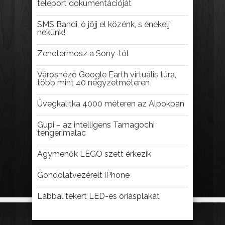
teleport dokumentációját
SMS Bandi, ó jöjj el közénk, s énekelj
nekünk!
Zenetermosz a Sony-tól
Városnéző Google Earth virtuális túra,
több mint 40 négyzetméteren
Üvegkalitka 4000 méteren az Alpokban
Gupi – az intelligens Tamagochi
tengerimalac
Agymenők LEGO szett érkezik
Gondolatvezérelt iPhone
Lábbal tekert LED-es óriásplakát