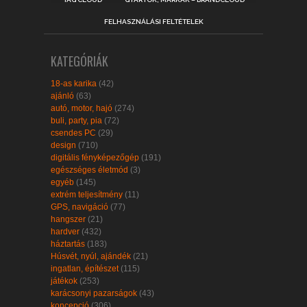
FELHASZNÁLÁSI FELTÉTELEK
KATEGÓRIÁK
18-as karika
(42)
ajánló
(63)
autó, motor, hajó
(274)
buli, party, pia
(72)
csendes PC
(29)
design
(710)
digitális fényképezőgép
(191)
egészséges életmód
(3)
egyéb
(145)
extrém teljesítmény
(11)
GPS, navigáció
(77)
hangszer
(21)
hardver
(432)
háztartás
(183)
Húsvét, nyúl, ajándék
(21)
ingatlan, építészet
(115)
játékok
(253)
karácsonyi pazarságok
(43)
koncepció
(306)