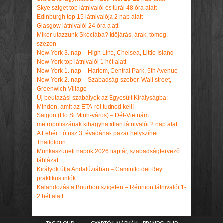
Skye sziget top látnivalói és túrái 48 óra alatt
Edinburgh top 15 látnivalója 2 nap alatt
Glasgow látnivalói 24 óra alatt
Mikor utazzunk Skóciába? Időjárás, árak, tömeg,
szezon
New York 3. nap – High Line, Chelsea, Little Island
New York top látnivalói 1 hét alatt
New York 1. nap – Harlem, Central Park, 5th Avenue
New York 2. nap – Szabadság-szobor, Wall street,
Greenwich Village
Új beutazási szabályok az Egyesült Királyságba:
Minden, amit az ETA-ról tudnod kell!
Saigon (Ho Si Minh-város) – Dél-Vietnám
metropoliszának kihagyhatatlan látnivalói 2 nap alatt
A Fehér Lótusz 3. évadának pazar helyszínei
Thaiföldön
Munkaszüneti napok 2026 naptár, szabadságtervező
táblázat
Királyok útja Andalúziában – Caminito del Rey
praktikus infók
Kalandozás a Bourbon szigeten – Réunion látnivalói 1-
2 hét alatt
TAG CLOUD
GYÁRTÓK, MÁRKÁK – BRANDCLOUD