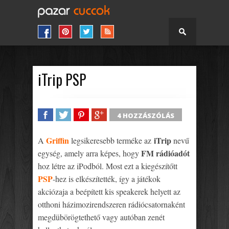
iTrip PSP
4 HOZZÁSZÓLÁS
SHARE
TWEET
SHARE
SHARE
Griffin
iTrip
A
legsikeresebb terméke az
nevű
FM rádióadót
egység, amely arra képes, hogy
hoz létre az iPodból. Most ezt a kiegészítőtt
PSP
-hez is elkészítették, így a játékok
akciózaja a beépített kis speakerek helyett az
otthoni házimozirendszeren rádiócsatornaként
megdübörögtethető vagy autóban zenét