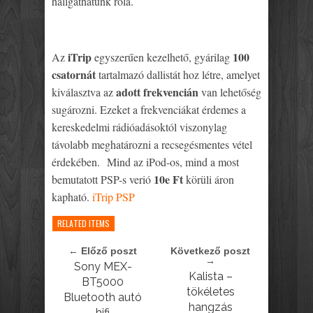
hallgathatunk róla.
iTrip
100
Az
egyszerűen kezelhető, gyárilag
csatornát
tartalmazó dallistát hoz létre, amelyet
adott frekvencián
kiválasztva az
van lehetőség
sugározni. Ezeket a frekvenciákat érdemes a
kereskedelmi rádióadásoktól viszonylag
távolabb meghatározni a recsegésmentes vétel
érdekében. Mind az iPod-os, mind a most
10e Ft
bemutatott PSP-s verió
körüli áron
kapható.
iTrip PSP
RELATED ITEMS
← Előző poszt
Következő poszt
→
Sony MEX-
Kalista –
BT5000
tökéletes
Bluetooth autó
hangzás
hifi