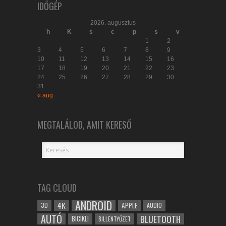
IDŐGÉP
2026. augusztus
h
K
s
c
p
s
v
1
2
3
4
5
6
7
8
9
10
11
12
13
14
15
16
17
18
19
20
21
22
23
24
25
26
27
28
29
30
31
« aug
MEGTALÁLOD, AMIT KERESŐ
TAG CLOUD
ANDROID
4K
APPLE
3D
AUDIO
AUTÓ
BLUETOOTH
BICIKLI
BILLENTYŰZET