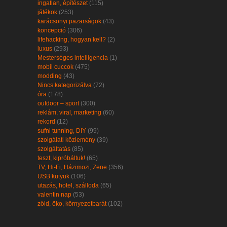
ingatlan, építészet
(115)
játékok
(253)
karácsonyi pazarságok
(43)
koncepció
(306)
lifehacking, hogyan kell?
(2)
luxus
(293)
Mesterséges intelligencia
(1)
mobil cuccok
(475)
modding
(43)
Nincs kategorizálva
(72)
óra
(178)
outdoor – sport
(300)
reklám, viral, marketing
(60)
rekord
(12)
sufni tunning, DIY
(99)
szolgálati közlemény
(39)
szolgáltatás
(85)
teszt, kipróbáltuk!
(65)
TV, Hi-Fi, Házimozi, Zene
(356)
USB kütyük
(106)
utazás, hotel, szálloda
(65)
valentin nap
(53)
zöld, öko, környezetbarát
(102)