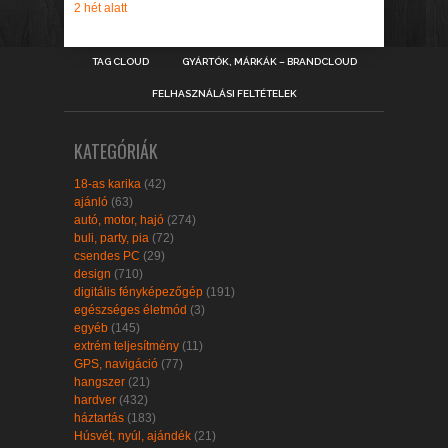
2 hét alatt
TAG CLOUD
GYÁRTÓK, MÁRKÁK – BRANDCLOUD
FELHASZNÁLÁSI FELTÉTELEK
KATEGÓRIÁK
18-as karika
(42)
ajánló
(63)
autó, motor, hajó
(274)
buli, party, pia
(72)
csendes PC
(29)
design
(710)
digitális fényképezőgép
(191)
egészséges életmód
(3)
egyéb
(145)
extrém teljesítmény
(11)
GPS, navigáció
(77)
hangszer
(21)
hardver
(432)
háztartás
(183)
Húsvét, nyúl, ajándék
(21)