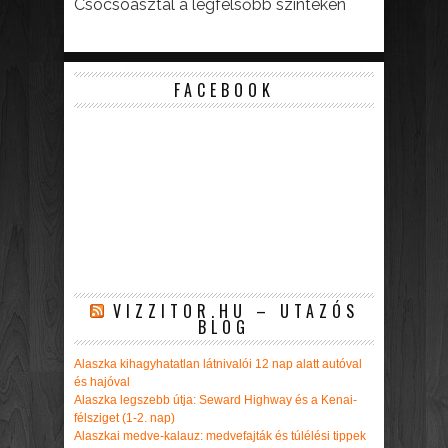
Csocsóasztal a legfelsőbb szinteken
FACEBOOK
VIZZITOR.HU – UTAZÓS
BLOG
Alaszka kihagyhatatlan látnivalói 12 nap alatt autóval
és hajóval
Alaszka legszebb útja: Seward Highway és a Kenai-
félsziget (1-2. nap)
Alaszkai medve-kalauz: medvefajták és túlélési tippek