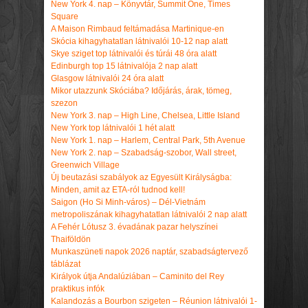
New York 4. nap – Könyvtár, Summit One, Times
Square
A Maison Rimbaud feltámadása Martinique-en
Skócia kihagyhatatlan látnivalói 10-12 nap alatt
Skye sziget top látnivalói és túrái 48 óra alatt
Edinburgh top 15 látnivalója 2 nap alatt
Glasgow látnivalói 24 óra alatt
Mikor utazzunk Skóciába? Időjárás, árak, tömeg,
szezon
New York 3. nap – High Line, Chelsea, Little Island
New York top látnivalói 1 hét alatt
New York 1. nap – Harlem, Central Park, 5th Avenue
New York 2. nap – Szabadság-szobor, Wall street,
Greenwich Village
Új beutazási szabályok az Egyesült Királyságba:
Minden, amit az ETA-ról tudnod kell!
Saigon (Ho Si Minh-város) – Dél-Vietnám
metropoliszának kihagyhatatlan látnivalói 2 nap alatt
A Fehér Lótusz 3. évadának pazar helyszínei
Thaiföldön
Munkaszüneti napok 2026 naptár, szabadságtervező
táblázat
Királyok útja Andalúziában – Caminito del Rey
praktikus infók
Kalandozás a Bourbon szigeten – Réunion látnivalói 1-