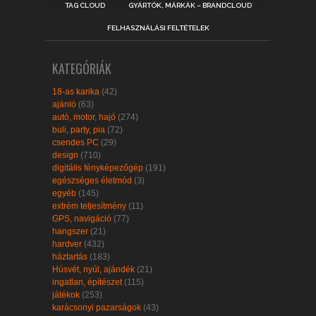
TAG CLOUD
GYÁRTÓK, MÁRKÁK – BRANDCLOUD
FELHASZNÁLÁSI FELTÉTELEK
KATEGÓRIÁK
18-as karika
(42)
ajánló
(63)
autó, motor, hajó
(274)
buli, party, pia
(72)
csendes PC
(29)
design
(710)
digitális fényképezőgép
(191)
egészséges életmód
(3)
egyéb
(145)
extrém teljesítmény
(11)
GPS, navigáció
(77)
hangszer
(21)
hardver
(432)
háztartás
(183)
Húsvét, nyúl, ajándék
(21)
ingatlan, építészet
(115)
játékok
(253)
karácsonyi pazarságok
(43)