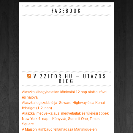
FACEBOOK
VIZZITOR.HU – UTAZÓS
BLOG
Alaszka kihagyhatatlan látnivalói 12 nap alatt autóval
és hajóval
Alaszka legszebb útja: Seward Highway és a Kenai-
félsziget (1-2. nap)
Alaszkai medve-kalauz: medvefajták és túlélési tippek
New York 4. nap – Könyvtár, Summit One, Times
Square
A Maison Rimbaud feltámadása Martinique-en