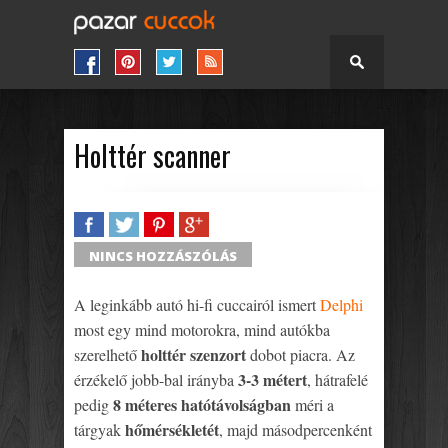
Holttér scanner
SHARE
TWEET
SHARE
SHARE
NINCS HOZZÁSZÓLÁS
A leginkább autó hi-fi cuccairól ismert
Delphi
most egy mind motorokra, mind autókba
holttér szenzort
szerelhető
dobot piacra. Az
3-3 métert
érzékelő jobb-bal irányba
, hátrafelé
8 méteres hatótávolságban
pedig
méri a
hőmérsékletét
tárgyak
, majd másodpercenként