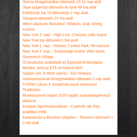
Skócia kihagyhatatlan látnivalói 10-12 nap alatt
Skye sziget top látnivalói és túrái 48 óra alatt
Edinburgh top 15 látnivalója 2 nap alatt
Glasgow látnivalói 24 óra alatt
Mikor utazzunk Skóciába? Időjárás, árak, tömeg,
szezon
New York 3. nap – High Line, Chelsea, Little Island
New York top látnivalói 1 hét alatt
New York 1. nap – Harlem, Central Park, 5th Avenue
New York 2. nap – Szabadság-szobor, Wall street,
Greenwich Village
Új beutazási szabályok az Egyesült Királyságba:
Minden, amit az ETA-ról tudnod kell!
Saigon (Ho Si Minh-város) – Dél-Vietnám
metropoliszának kihagyhatatlan látnivalói 2 nap alatt
A Fehér Lótusz 3. évadának pazar helyszínei
Thaiföldön
Munkaszüneti napok 2026 naptár, szabadságtervező
táblázat
Királyok útja Andalúziában – Caminito del Rey
praktikus infók
Kalandozás a Bourbon szigeten – Réunion látnivalói 1-
2 hét alatt