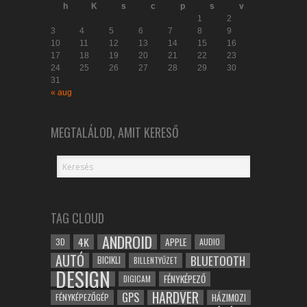
h
K
s
c
p
s
v
1
2
3
4
5
6
7
8
9
10
11
12
13
14
15
16
17
18
19
20
21
22
23
24
25
26
27
28
29
30
31
« aug
MEGTALÁLOD, AMIT KERESŐ
TAG CLOUD
ANDROID
4K
APPLE
3D
AUDIO
AUTÓ
BLUETOOTH
BICIKLI
BILLENTYŰZET
DESIGN
FÉNYKÉPEZŐ
DIGICAM
HARDVER
GPS
FÉNYKÉPEZŐGÉP
HÁZIMOZI