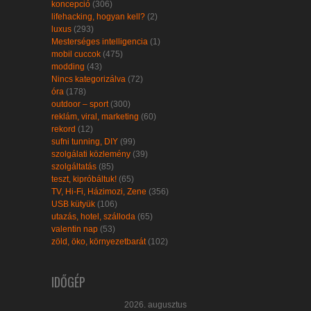
koncepció
(306)
lifehacking, hogyan kell?
(2)
luxus
(293)
Mesterséges intelligencia
(1)
mobil cuccok
(475)
modding
(43)
Nincs kategorizálva
(72)
óra
(178)
outdoor – sport
(300)
reklám, viral, marketing
(60)
rekord
(12)
sufni tunning, DIY
(99)
szolgálati közlemény
(39)
szolgáltatás
(85)
teszt, kipróbáltuk!
(65)
TV, Hi-Fi, Házimozi, Zene
(356)
USB kütyük
(106)
utazás, hotel, szálloda
(65)
valentin nap
(53)
zöld, öko, környezetbarát
(102)
IDŐGÉP
2026. augusztus