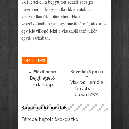
8x kiértékeli a begyűjtött adatokat és jól
megmondja, hogy ólálkodik-e valaki a
visszapillantók holtterében. Ha a
veszélyzónában van egy másik jármű, akkor ezt
kis villogó jelzi
egy
a visszapillantó tükör
egyik sarkában.
RELATED ITEMS
← Előző poszt
Következő poszt
→
Bejgli égető
Visszapillantó a
hullahopp
bukóban –
Reevu MSX1
Kapcsolódó posztok
Tánccal hajtott öko-diszkó