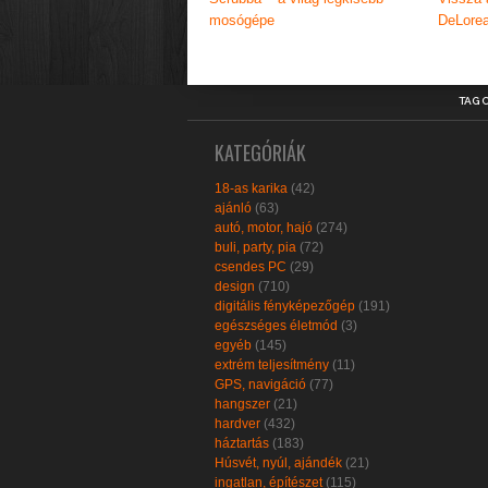
mosógépe
DeLorea
TAG 
KATEGÓRIÁK
18-as karika
(42)
ajánló
(63)
autó, motor, hajó
(274)
buli, party, pia
(72)
csendes PC
(29)
design
(710)
digitális fényképezőgép
(191)
egészséges életmód
(3)
egyéb
(145)
extrém teljesítmény
(11)
GPS, navigáció
(77)
hangszer
(21)
hardver
(432)
háztartás
(183)
Húsvét, nyúl, ajándék
(21)
ingatlan, építészet
(115)