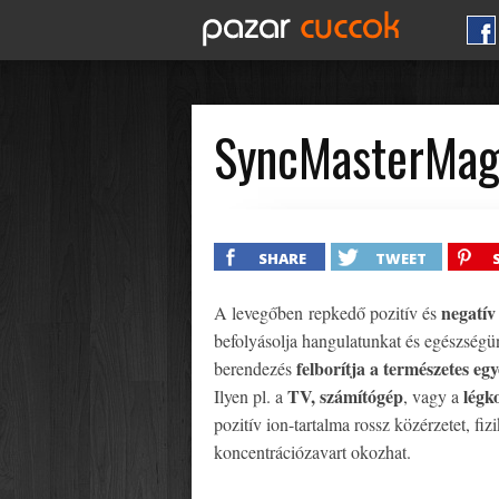
SyncMasterMagi
SHARE
TWEET
negatív
A levegőben repkedő pozitív és
befolyásolja hangulatunkat és egészség
felborítja a természetes eg
berendezés
TV, számítógép
légk
Ilyen pl. a
, vagy a
pozitív ion-tartalma rossz közérzetet, fiz
koncentrációzavart okozhat.