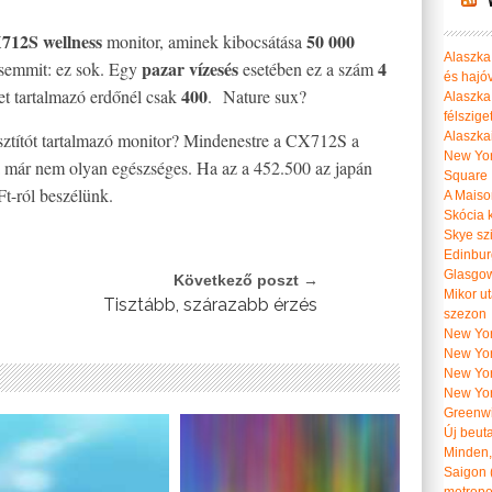
712S wellness
50 000
monitor, aminek kibocsátása
Alaszka 
pazar vízesés
4
emmit: ez sok. Egy
esetében ez a szám
és hajó
400
et tartalmazó erdőnél csak
. Nature sux?
Alaszka
félszige
isztítót tartalmazó monitor? Mindenestre a CX712S a
Alaszka
New Yor
a már nem olyan egészséges. Ha az a 452.500 az japán
Square
Ft-ról beszélünk.
A Maiso
Skócia k
Skye szi
Edinburg
Glasgow 
Következő poszt →
Mikor u
Tisztább, szárazabb érzés
szezon
New York
New York
New Yor
New Yor
Greenwi
Új beut
Minden, 
Saigon 