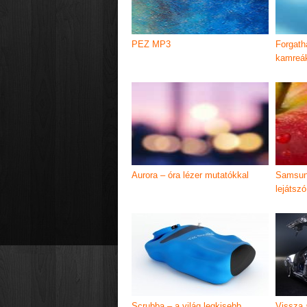
PEZ MP3
Forgath
kamreá
Aurora – óra lézer mutatókkal
Samsun
lejátszó
Scrubba – a világ legkisebb
Vissza 