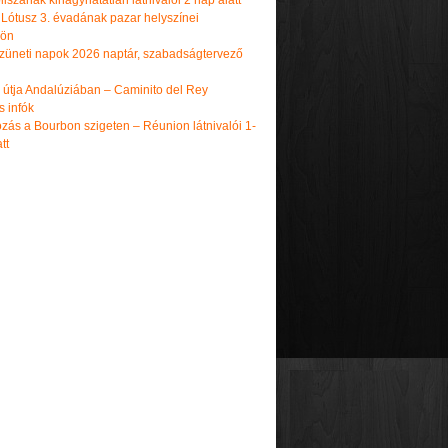
iszának kihagyhatatlan látnivalói 2 nap alatt
 Lótusz 3. évadának pazar helyszínei
dön
üneti napok 2026 naptár, szabadságtervező
k útja Andalúziában – Caminito del Rey
s infók
zás a Bourbon szigeten – Réunion látnivalói 1-
tt