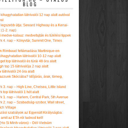
BLOG
kihagyhatatlan látnivalói 12 nap alatt autóval
val
 legszebb útja: Seward Highway és a Kenai-
t (1-2. nap)
i medve-kalauz: medvefajták és túlélési tippek
k 4. nap – Könyvtár, Summit One, Times
n Rimbaud feltámadása Martinique-en
ihagyhatatlan látnivalói 10-12 nap alatt
get top látnivalói és túrái 48 óra alatt
h top 15 látnivalója 2 nap alatt
látnivalói 24 óra alatt
tazzunk Skóciába? Időjárás, árak, tömeg,
 3. nap – High Line, Chelsea, Little Island
 top látnivalói 1 hét alatt
k 1. nap – Harlem, Central Park, 5th Avenue
k 2. nap – Szabadság-szobor, Wall street,
ch Village
azási szabályok az Egyesült Királyságba:
amit az ETA-ról tudnod kell!
(Ho Si Minh-város) – Dél-Vietnám