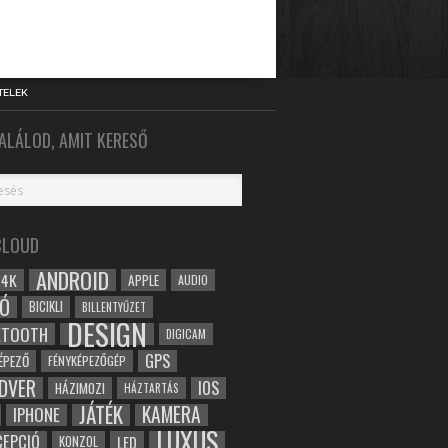
TELEK
ALÁLOD, AMIT KERESŐ
CLOUD
ANDROID
4K
APPLE
AUDIO
Ó
BICIKLI
BILLENTYŰZET
DESIGN
ETOOTH
DIGICAM
GPS
ÉPEZŐ
FÉNYKÉPEZŐGÉP
DVER
IOS
HÁZIMOZI
HÁZTARTÁS
JÁTÉK
KAMERA
IPHONE
LUXUS
EPCIÓ
LED
KONZOL