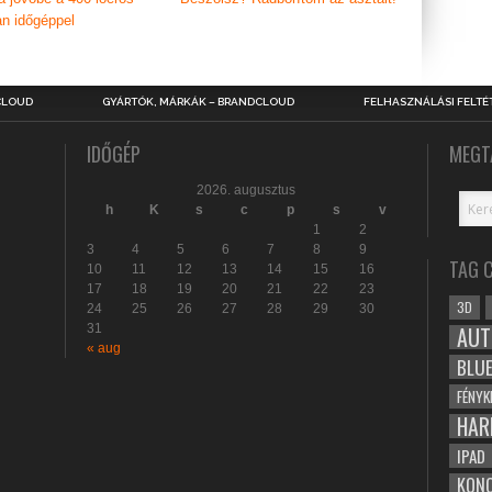
n időgéppel
CLOUD
GYÁRTÓK, MÁRKÁK – BRANDCLOUD
FELHASZNÁLÁSI FELTÉ
IDŐGÉP
MEGT
2026. augusztus
h
K
s
c
p
s
v
1
2
3
4
5
6
7
8
9
TAG 
10
11
12
13
14
15
16
17
18
19
20
21
22
23
3D
24
25
26
27
28
29
30
31
AUT
« aug
BLU
FÉNYK
HAR
IPAD
KONC