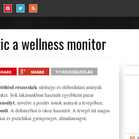
c a wellness monitor
SHARE
SHARE
17 HOZZÁSZÓLÁS
 töltésű részecskék
sűrűsége és előfordulási arányuk
ünket. Sok lakásunkban használt egyébként pazar
yensúlyt
, növelve a pozitív ionok arányát a levegőben.
ondi
. A dohányfüst is okoz hasonlót. A levegő túl magas
ikai és pszichikai gyengeséget, álmatlanságot,