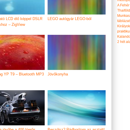
metropol
A Fehér
Thaiföl
Munkasz
ató LCD élő képpel DSLR
LEGO autógyár LEGO-ból
táblázat
khoz – ZigView
Királyo
praktiku
Kalando
2 hét ala
g YP T9 – Bluetooth MP3
Jövőkonyha
a jövőbe a 400 lóerős
Beszólsz? Rádborítom az asztalt!