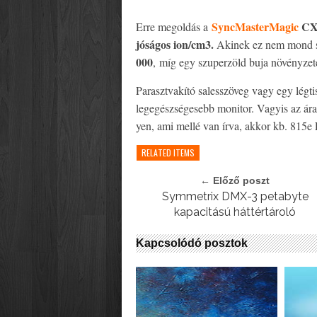
SyncMasterMagic
CX
Erre megoldás a
jóságos ion/cm
3
.
Akinek ez nem mond s
000
, míg egy szuperzöld buja növényzet
Parasztvakító salesszöveg vagy egy légt
legegészségesebb monitor. Vagyis az ár
yen, ami mellé van írva, akkor kb. 815e 
RELATED ITEMS
← Előző poszt
Symmetrix DMX-3 petabyte
kapacitású háttértároló
Kapcsolódó posztok