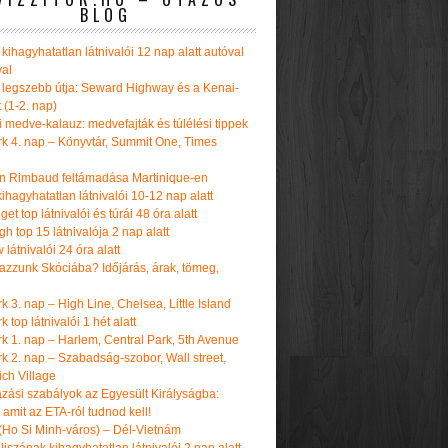
BLOG
kihagyhatatlan látnivalói 12 nap alatt autóval
val
 legszebb útja: Seward Highway és a Kenai-
t (1-2. nap)
i medve-kalauz: medvefajták és túlélési tippek
k 4. nap – Könyvtár, Summit One, Times
n Rimbaud feltámadása Martinique-en
ihagyhatatlan látnivalói 10-12 nap alatt
get top látnivalói és túrái 48 óra alatt
h top 15 látnivalója 2 nap alatt
látnivalói 24 óra alatt
tazzunk Skóciába? Időjárás, árak, tömeg,
 3. nap – High Line, Chelsea, Little Island
 top látnivalói 1 hét alatt
k 1. nap – Harlem, Central Park, 5th Avenue
k 2. nap – Szabadság-szobor, Wall street,
ch Village
azási szabályok az Egyesült Királyságba:
amit az ETA-ról tudnod kell!
(Ho Si Minh-város) – Dél-Vietnám