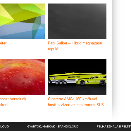
éter
Falx Salker – Hibrid meghajtású
repülő
obozt sorsolunk
Cigarette AMG: 160 km/h-val
okon!
hasít a vízen az elektromos SLS
CLOUD
GYÁRTÓK, MÁRKÁK – BRANDCLOUD
FELHASZNÁLÁSI FELTÉ