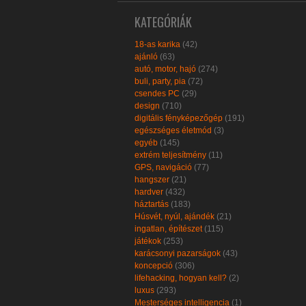
KATEGÓRIÁK
18-as karika
(42)
ajánló
(63)
autó, motor, hajó
(274)
buli, party, pia
(72)
csendes PC
(29)
design
(710)
digitális fényképezőgép
(191)
egészséges életmód
(3)
egyéb
(145)
extrém teljesítmény
(11)
GPS, navigáció
(77)
hangszer
(21)
hardver
(432)
háztartás
(183)
Húsvét, nyúl, ajándék
(21)
ingatlan, építészet
(115)
játékok
(253)
karácsonyi pazarságok
(43)
koncepció
(306)
lifehacking, hogyan kell?
(2)
luxus
(293)
Mesterséges intelligencia
(1)