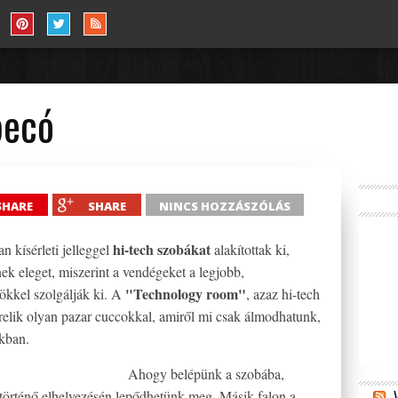
pecó
SHARE
SHARE
NINCS HOZZÁSZÓLÁS
hi-tech szobákat
n kísérleti jelleggel
alakítottak ki,
ek eleget, miszerint a vendégeket a legjobb,
"Technology room"
ökkel szolgálják ki. A
, azaz hi-tech
erelik olyan pazar cuccokkal, amiről mi csak álmodhatunk,
kban.
Ahogy belépünk a szobába,
történő elhelyezésén lepődhetünk meg. Másik falon a