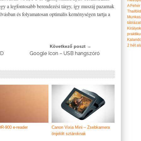
metropol
egy a legfontosabb berendezési tárgy, így muszáj pazarnak
A Fehér
Thaiföl
alvásban és folyamatosan optimális keménységen tartja a
Munkasz
táblázat
Királyo
praktiku
Kalando
2 hét ala
Következő poszt →
VD
Google Icon – USB hangszóró
R-900 e-reader
Canon Vixia Mini – Zsebkamera
önjelölt sztároknak