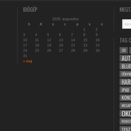
IDŐGÉP
MEGT
2026. augusztus
h
K
s
c
p
s
v
1
2
3
4
5
6
7
8
9
TAG 
10
11
12
13
14
15
16
17
18
19
20
21
22
23
3D
24
25
26
27
28
29
30
31
AUT
« aug
BLU
FÉNYK
HAR
IPAD
KONC
MEGAP
OK
ROBO
TESZ