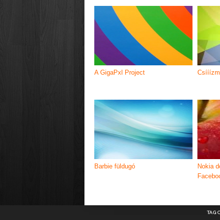
A GigaPxl Project
Csííízm
Barbie füldugó
Nokia d
Facebo
TAG 