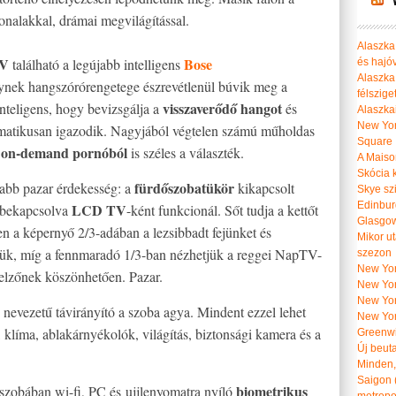
vonalakkal, drámai megvilágítással.
Alaszka 
TV
Bose
található a legújabb intelligens
és hajó
Alaszka
nek hangszórórengetege észrevétlenül búvik meg a
félszige
visszaverődő hangot
inteligens, hogy bevizsgálja a
és
Alaszka
New Yor
matikusan igazodik. Nagyjából végtelen számú műholdas
Square
on-demand pornóból
t
is széles a választék.
A Maiso
Skócia k
fürdőszobatükör
jabb pazar érdekesség: a
kikapcsolt
Skye szi
Edinburg
LCD TV
 bekapcsolva
-ként funkcionál. Sőt tudja a kettőt
Glasgow 
 a képernyő 2/3-adában a lezsibbadt fejünket és
Mikor u
tjük, míg a fennmaradó 1/3-ban nézhetjük a reggei NapTV-
szezon
New York
jelzőnek köszönhetően. Pazar.
New York
New Yor
nevezetű távirányító a szoba agya. Mindent ezzel lehet
New Yor
, klíma, ablakárnyékolók, világítás, biztonsági kamera és a
Greenwi
Új beut
Minden, 
Saigon 
biometrikus
zobában wi-fi, PC és ujjlenyomatra nyíló