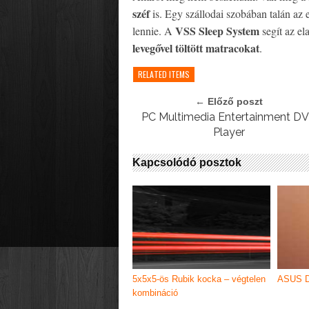
széf
is. Egy szállodai szobában talán az 
VSS Sleep System
lennie. A
segít az el
levegővel töltött matracokat
.
RELATED ITEMS
← Előző poszt
PC Multimedia Entertainment D
Player
Kapcsolódó posztok
5x5x5-ös Rubik kocka – végtelen
ASUS D
kombináció