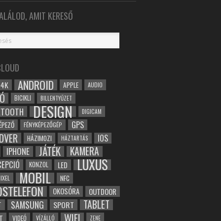
ALÁLOD, AMIT KERESŐ
CLOUD
ANDROID
4K
APPLE
AUDIO
Ó
BICIKLI
BILLENTYŰZET
DESIGN
ETOOTH
DIGICAM
GPS
ÉPEZŐ
FÉNYKÉPEZŐGÉP
DVER
IOS
HÁZIMOZI
HÁZTARTÁS
JÁTÉK
KAMERA
IPHONE
LUXUS
EPCIÓ
LED
KONZOL
MOBIL
NFC
IXEL
OSTELEFON
OKOSÓRA
OUTDOOR
TABLET
SAMSUNG
SPORT
T
WIFI
T
VIDEÓ
VÍZÁLLÓ
ZENE