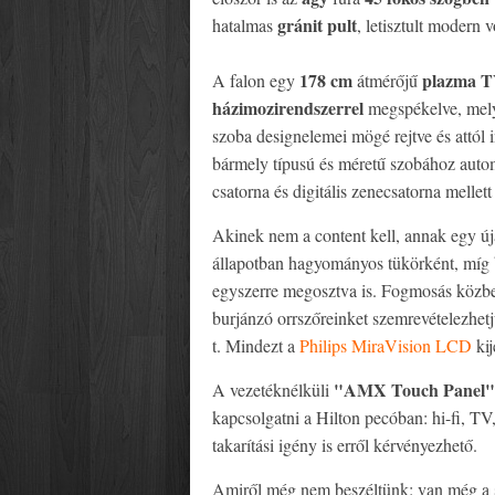
gránit pult
hatalmas
, letisztult modern 
178 cm
plazma 
A falon egy
átmérőjű
házimozirendszerrel
megspékelve, mely
szoba designelemei mögé rejtve és attól 
bármely típusú és méretű szobához auto
csatorna és digitális zenecsatorna mellet
Akinek nem a content kell, annak egy ú
állapotban hagyományos tükörként, míg
egyszerre megosztva is. Fogmosás közben
burjánzó orrszőreinket szemrevételezhe
t. Mindezt a
Philips MiraVision LCD
ki
"AMX Touch Panel"
A vezetéknélküli
kapcsolgatni a Hilton pecóban: hi-fi, TV
takarítási igény is erről kérvényezhető.
Amiről még nem beszéltünk: van még a s