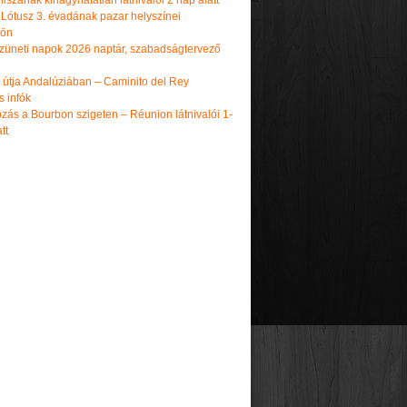
iszának kihagyhatatlan látnivalói 2 nap alatt
 Lótusz 3. évadának pazar helyszínei
dön
üneti napok 2026 naptár, szabadságtervező
k útja Andalúziában – Caminito del Rey
s infók
zás a Bourbon szigeten – Réunion látnivalói 1-
tt