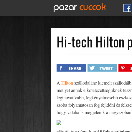
Hi-tech Hilton 
SHARE
TWEET
A
Hilton
szállodalánc kiemelt szállodáiba
mellyel annak elkötelezettségüknek teszn
leginovatívabb, legkényelmesebb eszköz
szoba folyamatosan fog fejldőni és felsz
hogy valaha is megjelenik a nagyszobán
ágy
45 fokos szögben
először is az
fura