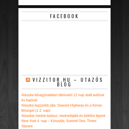
FACEBOOK
VIZZITOR.HU – UTAZÓS
BLOG
Alaszka kihagyhatatlan látnivalói 12 nap alatt autóval
és hajóval
Alaszka legszebb útja: Seward Highway és a Kenai-
félsziget (1-2. nap)
Alaszkai medve-kalauz: medvefajták és túlélési tippek
New York 4. nap – Könyvtár, Summit One, Times
Square