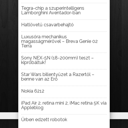
Tegra-chip a szuperintelligens
Lamborghini Aventador-ban
Hatlövetű csavarbehajtó
Luxusóra mechanikus
magasságmérővel – Breva Genie 02
Terra
Sony NEX-5N (18-200mm) teszt –
kipróbáltuk!
Star Wars billentyűzet a Razertől –
benne van az Erő
Nokia 6212
iPad Air 2, retina mini 2, iMac retina 5K via
Appleblog
Űrben edzett robotok