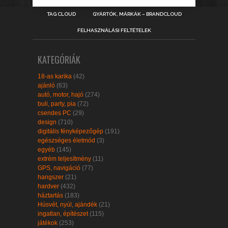
TAG CLOUD
GYÁRTÓK, MÁRKÁK – BRANDCLOUD
FELHASZNÁLÁSI FELTÉTELEK
KATEGÓRIÁK
18-as karika
(42)
ajánló
(63)
autó, motor, hajó
(274)
buli, party, pia
(72)
csendes PC
(29)
design
(710)
digitális fényképezőgép
(191)
egészséges életmód
(3)
egyéb
(145)
extrém teljesítmény
(11)
GPS, navigáció
(77)
hangszer
(21)
hardver
(432)
háztartás
(183)
Húsvét, nyúl, ajándék
(21)
ingatlan, építészet
(115)
játékok
(253)