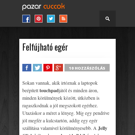
Felfújható egér
10 HOZZÁSZÓLÁS
SHARE
TWEET
SHARE
SHARE
Sokan vannak, akik irtóznak a laptopok
touchpad
beépített
jától és minden áron,
minden körülmények között, útközben is
ragaszkodnak a jól megszokott egérhez.
Utazáskor a méret a lényeg. Míg egy pendrive
jól megfér a kulcstartón, addig egy egér
Jelly
szállítása valamivel körülményesebb. A