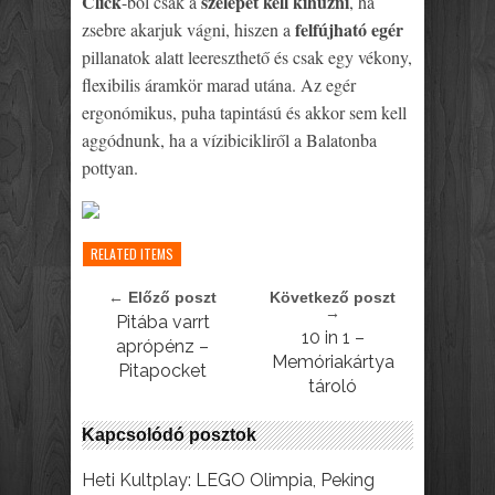
Click
szelepet kell kihúzni
-ből csak a
, ha
felfújható egér
zsebre akarjuk vágni, hiszen a
pillanatok alatt leereszthető és csak egy vékony,
flexibilis áramkör marad utána. Az egér
ergonómikus, puha tapintású és akkor sem kell
aggódnunk, ha a vízibicikliről a Balatonba
pottyan.
RELATED ITEMS
← Előző poszt
Következő poszt
→
Pitába varrt
10 in 1 –
aprópénz –
Memóriakártya
Pitapocket
tároló
Kapcsolódó posztok
Heti Kultplay: LEGO Olimpia, Peking