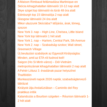
A Maison Rimbaud feltámadása Martinique-en
Skócia kihagyhatatlan látnivalói 10-12 nap alatt
Skye sziget top látnivalói és túrái 48 óra alatt
Edinburgh top 15 látnivalója 2 nap alatt
Glasgow látnivalói 24 óra alatt
Mikor utazzunk Skóciába? Időjárás, árak, tömeg,
szezon
New York 3. nap – High Line, Chelsea, Little Island
New York top látnivalói 1 hét alatt
New York 1. nap – Harlem, Central Park, 5th Avenue
New York 2. nap – Szabadság-szobor, Wall street,
Greenwich Village
Új beutazási szabályok az Egyesült Királyságba:
Minden, amit az ETA-ról tudnod kell!
Saigon (Ho Si Minh-város) – Dél-Vietnám
metropoliszának kihagyhatatlan látnivalói 2 nap alatt
A Fehér Lótusz 3. évadának pazar helyszínei
Thaiföldön
Munkaszüneti napok 2026 naptár, szabadságtervező
táblázat
Királyok útja Andalúziában – Caminito del Rey
praktikus infók
Kalandozás a Bourbon szigeten – Réunion látnivalói 1-
2 hét alatt