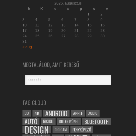
2026. augusztus
h
K
s
c
p
s
v
1
2
3
4
5
6
7
8
9
10
11
12
13
14
15
16
17
18
19
20
21
22
23
24
25
26
27
28
29
30
31
« aug
MEGTALÁLOD, AMIT KERESŐ
TAG CLOUD
ANDROID
4K
APPLE
3D
AUDIO
AUTÓ
BLUETOOTH
BICIKLI
BILLENTYŰZET
DESIGN
FÉNYKÉPEZŐ
DIGICAM