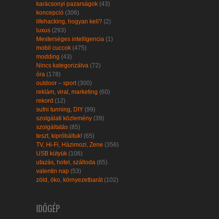
karácsonyi pazarságok
(43)
koncepció
(306)
lifehacking, hogyan kell?
(2)
luxus
(293)
Mesterséges intelligencia
(1)
mobil cuccok
(475)
modding
(43)
Nincs kategorizálva
(72)
óra
(178)
outdoor – sport
(300)
reklám, viral, marketing
(60)
rekord
(12)
sufni tunning, DIY
(99)
szolgálati közlemény
(39)
szolgáltatás
(85)
teszt, kipróbáltuk!
(65)
TV, Hi-Fi, Házimozi, Zene
(356)
USB kütyük
(106)
utazás, hotel, szálloda
(65)
valentin nap
(53)
zöld, öko, környezetbarát
(102)
IDŐGÉP