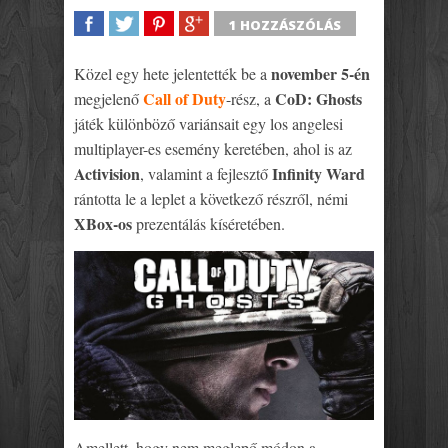
1 HOZZÁSZÓLÁS
SHARE
TWEET
SHARE
SHARE
november 5-én
Közel egy hete jelentették be a
Call of Duty
CoD: Ghosts
megjelenő
-rész, a
játék különböző variánsait egy los angelesi
multiplayer-es esemény keretében, ahol is az
Activision
Infinity Ward
, valamint a fejlesztő
rántotta le a leplet a következő részről, némi
XBox-os
prezentálás kíséretében.
Amellett, hogy nem meglepő módon a