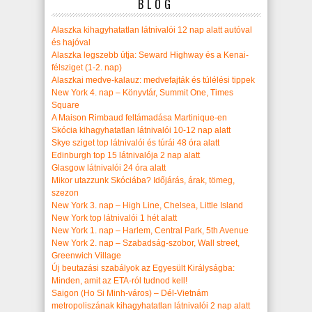
BLOG
Alaszka kihagyhatatlan látnivalói 12 nap alatt autóval
és hajóval
Alaszka legszebb útja: Seward Highway és a Kenai-
félsziget (1-2. nap)
Alaszkai medve-kalauz: medvefajták és túlélési tippek
New York 4. nap – Könyvtár, Summit One, Times
Square
A Maison Rimbaud feltámadása Martinique-en
Skócia kihagyhatatlan látnivalói 10-12 nap alatt
Skye sziget top látnivalói és túrái 48 óra alatt
Edinburgh top 15 látnivalója 2 nap alatt
Glasgow látnivalói 24 óra alatt
Mikor utazzunk Skóciába? Időjárás, árak, tömeg,
szezon
New York 3. nap – High Line, Chelsea, Little Island
New York top látnivalói 1 hét alatt
New York 1. nap – Harlem, Central Park, 5th Avenue
New York 2. nap – Szabadság-szobor, Wall street,
Greenwich Village
Új beutazási szabályok az Egyesült Királyságba:
Minden, amit az ETA-ról tudnod kell!
Saigon (Ho Si Minh-város) – Dél-Vietnám
metropoliszának kihagyhatatlan látnivalói 2 nap alatt