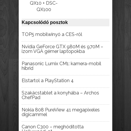
QX10 + DSC-
QX100
Kapcsolódó posztok
TOP5 mobilwinyó a CES-ről
Nvidia GeForce GTX 980M és 970M –
izom VGA gémer laptopokba
Panasonic Lumix CM1: kamera-mobil
hibrid
Elstartol a PlayStation 4
Szakácstablet a konyhába – Archos
ChefPad
Nokia 808 PureView 41 megapixeles
digicammel
Canon C300 – meghódította