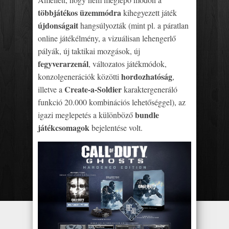
többjátékos üzemmódra
kihegyezett játék
újdonságait
hangsúlyozták (mint pl. a páratlan
online játékélmény, a vizuálisan lehengerlő
pályák, új taktikai mozgások, új
fegyverarzenál
, változatos játékmódok,
hordozhatóság
konzolgenerációk közötti
,
Create-a-Soldier
illetve a
karaktergeneráló
funkció 20.000 kombinációs lehetőséggel), az
bundle
igazi meglepetés a különböző
játékcsomagok
bejelentése volt.