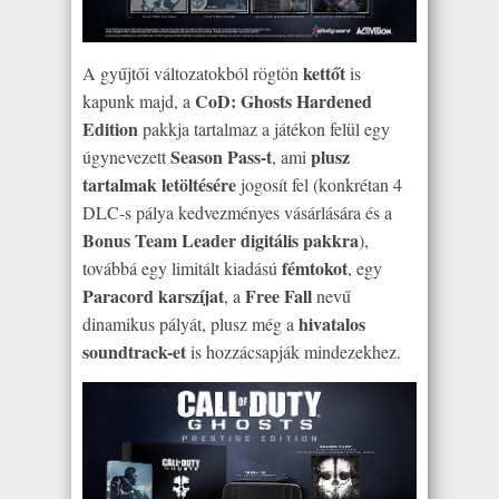
kettőt
A gyűjtői változatokból rögtön
is
CoD: Ghosts Hardened
kapunk majd, a
Edition
pakkja tartalmaz a játékon felül egy
Season Pass-t
plusz
úgynevezett
, ami
tartalmak letöltésére
jogosít fel (konkrétan 4
DLC-s pálya kedvezményes vásárlására és a
Bonus Team Leader digitális pakkra
),
fémtokot
továbbá egy limitált kiadású
, egy
Paracord karszíjat
Free Fall
, a
nevű
hivatalos
dinamikus pályát, plusz még a
soundtrack-et
is hozzácsapják mindezekhez.