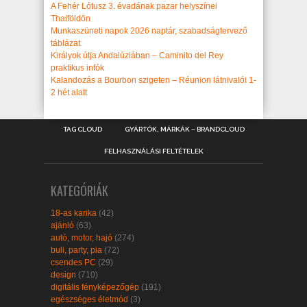
A Fehér Lótusz 3. évadának pazar helyszínei
Thaiföldön
Munkaszüneti napok 2026 naptár, szabadságtervező
táblázat
Királyok útja Andalúziában – Caminito del Rey
praktikus infók
Kalandozás a Bourbon szigeten – Réunion látnivalói 1-
2 hét alatt
TAG CLOUD
GYÁRTÓK, MÁRKÁK – BRANDCLOUD
FELHASZNÁLÁSI FELTÉTELEK
KATEGÓRIÁK
18-as karika
(42)
ajánló
(63)
autó, motor, hajó
(274)
buli, party, pia
(72)
csendes PC
(29)
design
(710)
digitális fényképezőgép
(191)
egészséges életmód
(3)