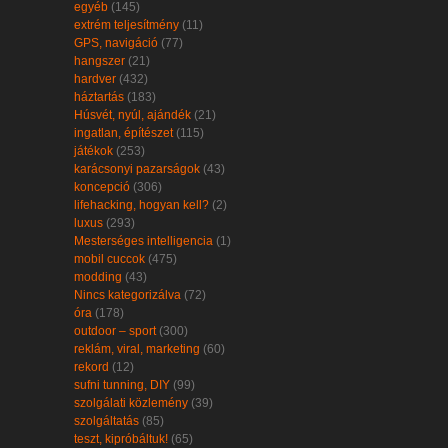
egyéb
(145)
extrém teljesítmény
(11)
GPS, navigáció
(77)
hangszer
(21)
hardver
(432)
háztartás
(183)
Húsvét, nyúl, ajándék
(21)
ingatlan, építészet
(115)
játékok
(253)
karácsonyi pazarságok
(43)
koncepció
(306)
lifehacking, hogyan kell?
(2)
luxus
(293)
Mesterséges intelligencia
(1)
mobil cuccok
(475)
modding
(43)
Nincs kategorizálva
(72)
óra
(178)
outdoor – sport
(300)
reklám, viral, marketing
(60)
rekord
(12)
sufni tunning, DIY
(99)
szolgálati közlemény
(39)
szolgáltatás
(85)
teszt, kipróbáltuk!
(65)