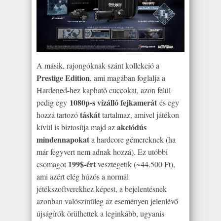
A másik, rajongóknak szánt kollekció a
Prestige Edition
, ami magában foglalja a
Hardened-hez kapható cuccokat, azon felül
1080p-s vízálló fejkamerát
pedig egy
és egy
táskát
hozzá tartozó
tartalmaz, amivel játékon
akciódús
kívül is biztosítja majd az
mindennapokat
a hardcore gémereknek (ha
már fegyvert nem adnak hozzá). Ez utóbbi
199$-ért
csomagot
vesztegetik (~44.500 Ft),
ami azért elég húzós a normál
jétékszoftverekhez képest, a bejelentésnek
azonban valószínűleg az eseményen jelenlévő
újságírók örülhettek a leginkább, ugyanis