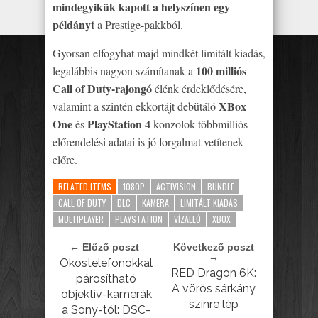
mindegyikük kapott a helyszínen egy
példányt
a Prestige-pakkból.
Gyorsan elfogyhat majd mindkét limitált kiadás,
100 milliós
legalábbis nagyon számítanak a
Call of Duty-rajongó
élénk érdeklődésére,
XBox
valamint a szintén ekkortájt debütáló
One
PlayStation 4
és
konzolok többmilliós
előrendelési adatai is jó forgalmat vetítenek
előre.
RELATED ITEMS
1080P
ACTIVISION
BUNDLE
CALL OF DUTY
DLC
KAMERA
LIMITÁLT KIADÁS
MULTIPLAYER
PLAYSTATION
VÍZÁLLÓ
XBOX
← Előző poszt
Következő poszt
→
Okostelefonokkal
RED Dragon 6K:
párosítható
A vörös sárkány
objektív-kamerák
színre lép
a Sony-tól: DSC-