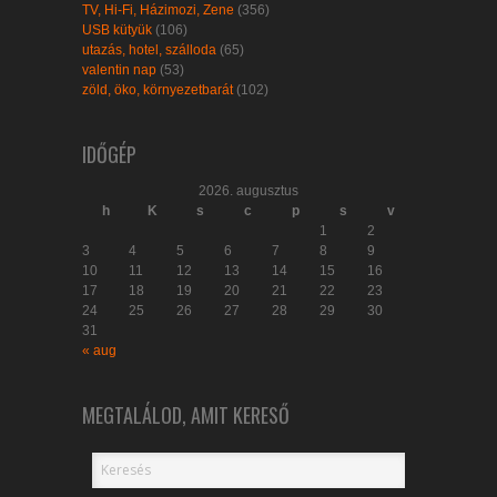
TV, Hi-Fi, Házimozi, Zene
(356)
USB kütyük
(106)
utazás, hotel, szálloda
(65)
valentin nap
(53)
zöld, öko, környezetbarát
(102)
IDŐGÉP
2026. augusztus
h
K
s
c
p
s
v
1
2
3
4
5
6
7
8
9
10
11
12
13
14
15
16
17
18
19
20
21
22
23
24
25
26
27
28
29
30
31
« aug
MEGTALÁLOD, AMIT KERESŐ