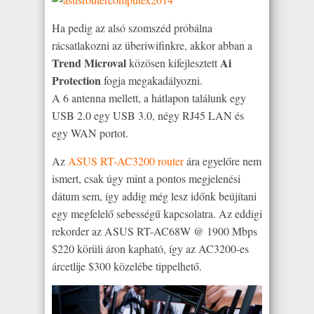
Ha pedig az alsó szomszéd próbálna
rácsatlakozni az überiwifinkre, akkor abban a
Trend Microval
Ai
közösen kifejlesztett
Protection
fogja megakadályozni.
A 6 antenna mellett, a hátlapon találunk egy
USB 2.0 egy USB 3.0, négy RJ45 LAN és
egy WAN portot.
Az
ASUS RT-AC3200 router
ára egyelőre nem
ismert, csak úgy mint a pontos megjelenési
dátum sem, így addig még lesz időnk beújítani
egy megfelelő sebességű kapcsolatra. Az eddigi
rekorder az ASUS RT-AC68W @ 1900 Mbps
$220 körüli áron kapható, így az AC3200-es
árcetlije $300 közelébe tippelhető.