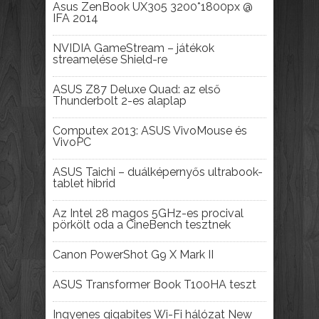
Asus ZenBook UX305 3200*1800px @
IFA 2014
NVIDIA GameStream – játékok
streamelése Shield-re
ASUS Z87 Deluxe Quad: az első
Thunderbolt 2-es alaplap
Computex 2013: ASUS VivoMouse és
VivoPC
ASUS Taichi – duálképernyős ultrabook-
tablet hibrid
Az Intel 28 magos 5GHz-es procival
pörkölt oda a CineBench tesztnek
Canon PowerShot G9 X Mark II
ASUS Transformer Book T100HA teszt
Ingyenes gigabites Wi-Fi hálózat New