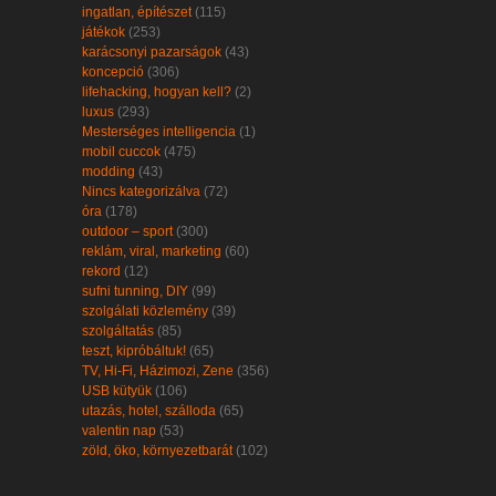
ingatlan, építészet
(115)
játékok
(253)
karácsonyi pazarságok
(43)
koncepció
(306)
lifehacking, hogyan kell?
(2)
luxus
(293)
Mesterséges intelligencia
(1)
mobil cuccok
(475)
modding
(43)
Nincs kategorizálva
(72)
óra
(178)
outdoor – sport
(300)
reklám, viral, marketing
(60)
rekord
(12)
sufni tunning, DIY
(99)
szolgálati közlemény
(39)
szolgáltatás
(85)
teszt, kipróbáltuk!
(65)
TV, Hi-Fi, Házimozi, Zene
(356)
USB kütyük
(106)
utazás, hotel, szálloda
(65)
valentin nap
(53)
zöld, öko, környezetbarát
(102)