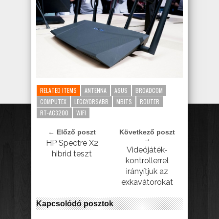
RELATED ITEMS
ANTENNA
ASUS
BROADCOM
COMPUTEX
LEGGYORSABB
MBITS
ROUTER
RT-AC3200
WIFI
← Előző poszt
Következő poszt
→
HP Spectre X2
Videójáték-
hibrid teszt
kontrollerrel
irányítjuk az
exkavátorokat
Kapcsolódó posztok