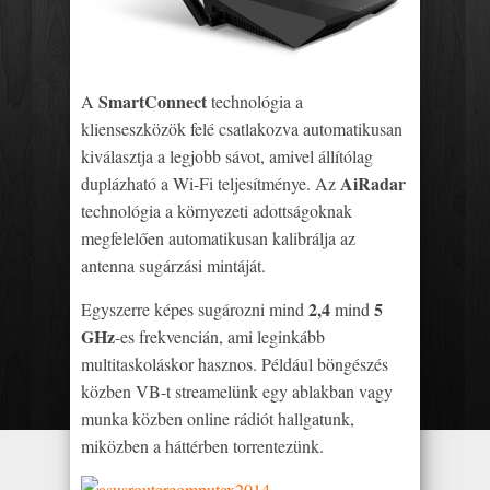
SmartConnect
A
technológia a
klienseszközök felé csatlakozva automatikusan
kiválasztja a legjobb sávot, amivel állítólag
AiRadar
duplázható a Wi-Fi teljesítménye. Az
technológia a környezeti adottságoknak
megfelelően automatikusan kalibrálja az
antenna sugárzási mintáját.
2,4
5
Egyszerre képes sugározni mind
mind
GHz
-es frekvencián, ami leginkább
multitaskoláskor hasznos. Például böngészés
közben VB-t streamelünk egy ablakban vagy
munka közben online rádiót hallgatunk,
miközben a háttérben torrentezünk.