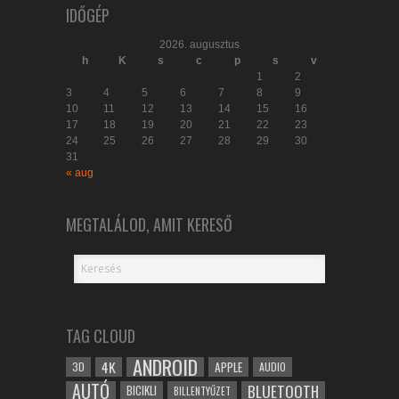
IDŐGÉP
2026. augusztus
h
K
s
c
p
s
v
1
2
3
4
5
6
7
8
9
10
11
12
13
14
15
16
17
18
19
20
21
22
23
24
25
26
27
28
29
30
31
« aug
MEGTALÁLOD, AMIT KERESŐ
TAG CLOUD
ANDROID
4K
APPLE
3D
AUDIO
AUTÓ
BLUETOOTH
BICIKLI
BILLENTYŰZET