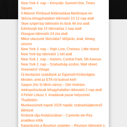
New York 4. nap – Könyvtár, Summit One, Times
Square
A Maison Rimbaud feltámadása Martinique-en
Skócia kihagyhatatlan látnivalói 10-12 nap alatt
Skye sziget top látnivalói és túrái 48 óra alatt
Edinburgh top 15 látnivalója 2 nap alatt
Glasgow látnivalói 24 óra alatt
Mikor utazzunk Skóciába? Időjárás, árak, tömeg,
szezon
New York 3. nap – High Line, Chelsea, Little Island
New York top látnivalói 1 hét alatt
New York 1. nap – Harlem, Central Park, 5th Avenue
New York 2. nap – Szabadság-szobor, Wall street,
Greenwich Village
Új beutazási szabályok az Egyesült Királyságba:
Minden, amit az ETA-ról tudnod kell!
Saigon (Ho Si Minh-város) – Dél-Vietnám
metropoliszának kihagyhatatlan látnivalói 2 nap alatt
A Fehér Lótusz 3. évadának pazar helyszínei
Thaiföldön
Munkaszüneti napok 2026 naptár, szabadságtervező
táblázat
Királyok útja Andalúziában – Caminito del Rey
praktikus infók
Kalandozás a Bourbon szigeten – Réunion látnivalói 1-