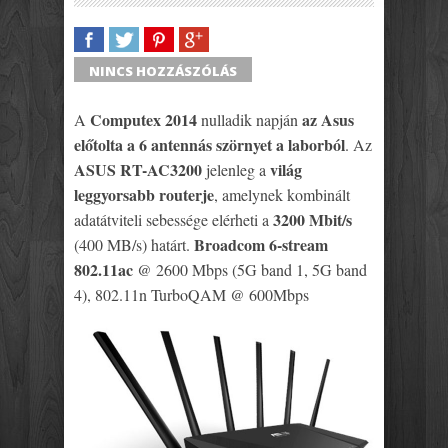
SHARE
TWEET
SHARE
SHARE
NINCS HOZZÁSZÓLÁS
Computex 2014
az Asus
A
nulladik napján
előtolta a 6 antennás szörnyet a laborból
. Az
ASUS RT-AC3200
világ
jelenleg a
leggyorsabb routerje
, amelynek kombinált
3200 Mbit/s
adatátviteli sebessége elérheti a
Broadcom 6-stream
(400 MB/s) határt.
802.11ac
@ 2600 Mbps (5G band 1, 5G band
4), 802.11n TurboQAM @ 600Mbps