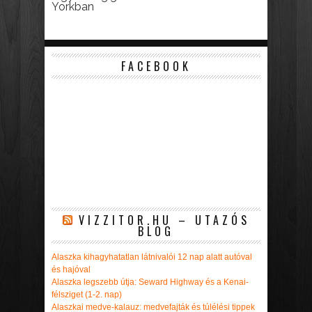
Yorkban
FACEBOOK
VIZZITOR.HU – UTAZÓS
BLOG
Alaszka kihagyhatatlan látnivalói 12 nap alatt autóval
és hajóval
Alaszka legszebb útja: Seward Highway és a Kenai-
félsziget (1-2. nap)
Alaszkai medve-kalauz: medvefajták és túlélési tippek