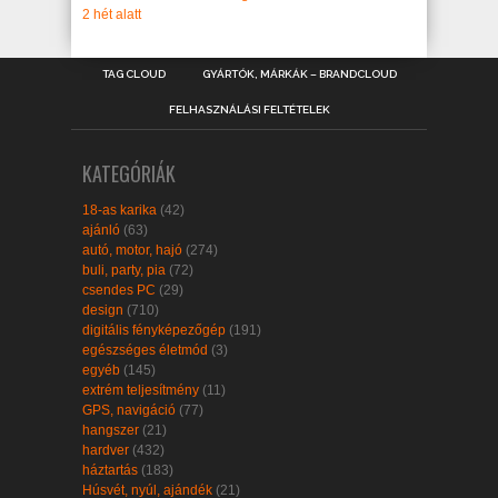
2 hét alatt
TAG CLOUD
GYÁRTÓK, MÁRKÁK – BRANDCLOUD
FELHASZNÁLÁSI FELTÉTELEK
KATEGÓRIÁK
18-as karika
(42)
ajánló
(63)
autó, motor, hajó
(274)
buli, party, pia
(72)
csendes PC
(29)
design
(710)
digitális fényképezőgép
(191)
egészséges életmód
(3)
egyéb
(145)
extrém teljesítmény
(11)
GPS, navigáció
(77)
hangszer
(21)
hardver
(432)
háztartás
(183)
Húsvét, nyúl, ajándék
(21)