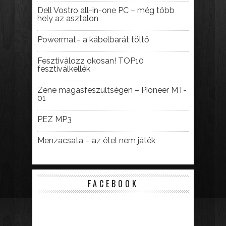
Dell Vostro all-in-one PC – még több
hely az asztalon
Powermat– a kábelbarát töltő
Fesztiválozz okosan! TOP10
fesztiválkellék
Zene magasfeszültségen – Pioneer MT-
01
PEZ MP3
Menzacsata – az étel nem játék
FACEBOOK