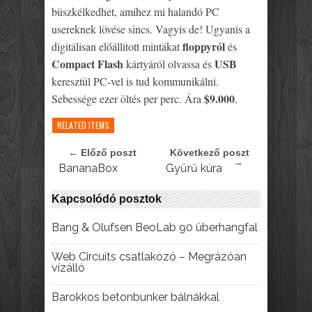
büszkélkedhet, amihez mi halandó PC
usereknek lövése sincs. Vagyis de! Ugyanis a
floppyról
digitálisan előállított mintákat
és
Compact Flash
USB
kártyáról olvassa és
keresztül PC-vel is tud kommunikálni.
$9.000
Sebessége ezer öltés per perc. Ára
.
RELATED ITEMS
← Előző poszt
Következő poszt
→
BananaBox
Gyűrű kúra
Kapcsolódó posztok
Bang & Olufsen BeoLab 90 überhangfal
Web Circuits csatlakozó – Megrázóan
vízálló
Barokkos betonbunker bálnákkal