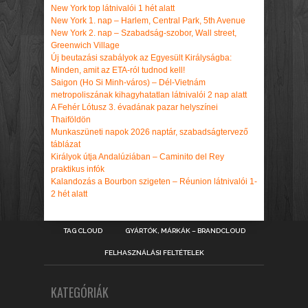
New York top látnivalói 1 hét alatt
New York 1. nap – Harlem, Central Park, 5th Avenue
New York 2. nap – Szabadság-szobor, Wall street,
Greenwich Village
Új beutazási szabályok az Egyesült Királyságba:
Minden, amit az ETA-ról tudnod kell!
Saigon (Ho Si Minh-város) – Dél-Vietnám
metropoliszának kihagyhatatlan látnivalói 2 nap alatt
A Fehér Lótusz 3. évadának pazar helyszínei
Thaiföldön
Munkaszüneti napok 2026 naptár, szabadságtervező
táblázat
Királyok útja Andalúziában – Caminito del Rey
praktikus infók
Kalandozás a Bourbon szigeten – Réunion látnivalói 1-
2 hét alatt
TAG CLOUD
GYÁRTÓK, MÁRKÁK – BRANDCLOUD
FELHASZNÁLÁSI FELTÉTELEK
KATEGÓRIÁK