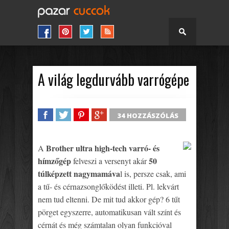
A világ legdurvább varrógépe
34 HOZZÁSZÓLÁS
SHARE
TWEET
SHARE
SHARE
Brother ultra high-tech varró- és
A
hímzőgép
50
felveszi a versenyt akár
túlképzett nagymamáva
l is, persze csak, ami
a tű- és cérnazsonglőködést illeti. Pl. lekvárt
nem tud eltenni. De mit tud akkor gép? 6 tűt
pörget egyszerre, automatikusan vált színt és
cérnát és még számtalan olyan funkcióval