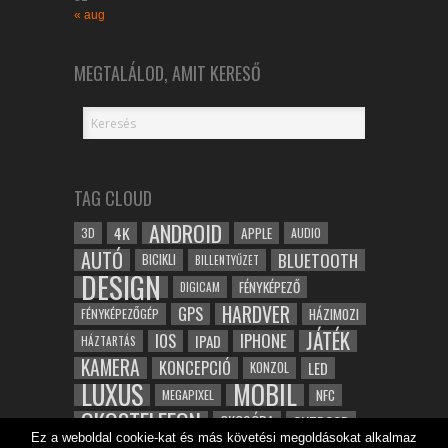
« aug
MEGTALÁLOD, AMIT KERESŐ
TAG CLOUD
ANDROID
4K
APPLE
3D
AUDIO
AUTÓ
BLUETOOTH
BICIKLI
BILLENTYŰZET
DESIGN
FÉNYKÉPEZŐ
DIGICAM
HARDVER
GPS
FÉNYKÉPEZŐGÉP
HÁZIMOZI
JÁTÉK
IOS
IPHONE
IPAD
HÁZTARTÁS
KAMERA
KONCEPCIÓ
LED
KONZOL
LUXUS
MOBIL
NFC
MEGAPIXEL
OKOSTELEFON
OKOSÓRA
OUTDOOR
Ez a weboldal cookie-kat és más követési megoldásokat alkalmaz