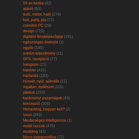
18-as karika
(42)
ajánló
(63)
autó, motor, hajó
(274)
buli, party, pia
(72)
csendes PC
(29)
design
(710)
digitális fényképezőgép
(191)
egészséges életmód
(3)
egyéb
(145)
extrém teljesítmény
(11)
GPS, navigáció
(77)
hangszer
(21)
hardver
(432)
háztartás
(183)
Húsvét, nyúl, ajándék
(21)
ingatlan, építészet
(115)
játékok
(253)
karácsonyi pazarságok
(43)
koncepció
(306)
lifehacking, hogyan kell?
(2)
luxus
(293)
Mesterséges intelligencia
(1)
mobil cuccok
(475)
modding
(43)
Nincs kategorizálva
(72)