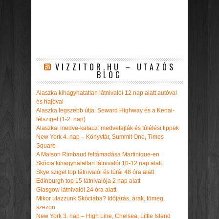
VIZZITOR.HU – UTAZÓS
BLOG
Alaszka kihagyhatatlan látnivalói 12 nap alatt autóval
és hajóval
Alaszka legszebb útja: Seward Highway és a Kenai-
félsziget (1-2. nap)
Alaszkai medve-kalauz: medvefajták és túlélési tippek
New York 4. nap – Könyvtár, Summit One, Times
Square
A Maison Rimbaud feltámadása Martinique-en
Skócia kihagyhatatlan látnivalói 10-12 nap alatt
Skye sziget top látnivalói és túrái 48 óra alatt
Edinburgh top 15 látnivalója 2 nap alatt
Glasgow látnivalói 24 óra alatt
Mikor utazzunk Skóciába? Időjárás, árak, tömeg,
szezon
New York 3. nap – High Line, Chelsea, Little Island