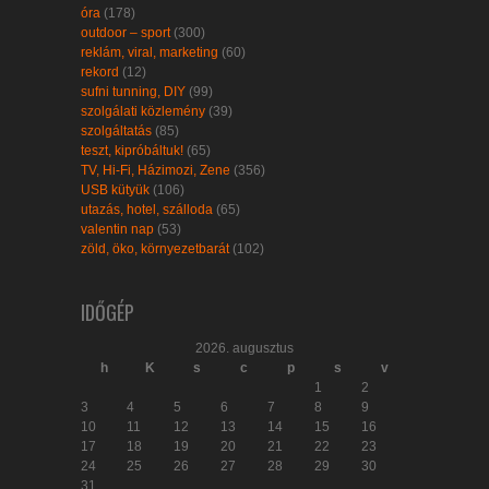
óra
(178)
outdoor – sport
(300)
reklám, viral, marketing
(60)
rekord
(12)
sufni tunning, DIY
(99)
szolgálati közlemény
(39)
szolgáltatás
(85)
teszt, kipróbáltuk!
(65)
TV, Hi-Fi, Házimozi, Zene
(356)
USB kütyük
(106)
utazás, hotel, szálloda
(65)
valentin nap
(53)
zöld, öko, környezetbarát
(102)
IDŐGÉP
2026. augusztus
h
K
s
c
p
s
v
1
2
3
4
5
6
7
8
9
10
11
12
13
14
15
16
17
18
19
20
21
22
23
24
25
26
27
28
29
30
31