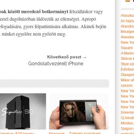
bak között meredező botkormányt
felszálláskor vagy
Alaszka 
errel dugóhúzóban üldözzük az ellenséget. Apropó
és hajó
fogadására, gyors felpattintására alkalmas. Akinek bejön
Alaszka
félszige
, minket egyelőre nem győzött meg.
Alaszka
New Yor
Square
A Maiso
Következő poszt →
Skócia k
Gondolatvezérelt iPhone
Skye szi
Edinburg
Glasgow 
Mikor u
szezon
New York
New York
New Yor
New Yor
Greenwi
Új beut
Minden, 
Saigon 
ignature S10 torony,
Nanoport – Tabletté legózható