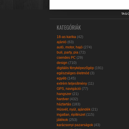
TAG 
KATEGÓRIÁK
18-as karika
(42)
ajánló
(63)
autó, motor, hajó
(274)
buli, party, pia
(72)
csendes PC
(29)
design
(710)
digitális fényképezőgép
(191)
egészséges életmód
(3)
egyéb
(145)
extrém teljesítmény
(11)
GPS, navigáció
(77)
hangszer
(21)
hardver
(432)
háztartás
(183)
Húsvét, nyúl, ajándék
(21)
ingatlan, építészet
(115)
játékok
(253)
karácsonyi pazarságok
(43)