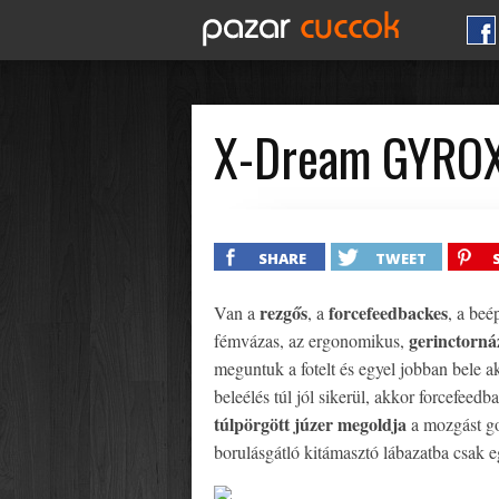
X-Dream GYROX
SHARE
TWEET
rezgős
forcefeedbackes
Van a
, a
, a beép
gerinctorná
fémvázas, az ergonomikus,
meguntuk a fotelt és egyel jobban bele a
beleélés túl jól sikerül, akkor forcefeed
túlpörgött júzer megoldja
a mozgást g
borulásgátló kitámasztó lábazatba csak 