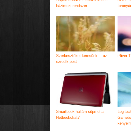
házimozi rendszer
toronyá
Szerkesztőket keresünk! – az
iRiver 
ezredik post
Smartbook hullám söpri el a
Logitec
Netbookokat?
Gamebo
kényel