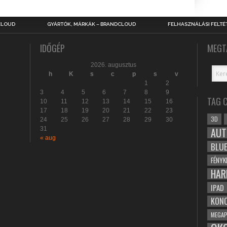
CLOUD
GYÁRTÓK, MÁRKÁK – BRANDCLOUD
FELHASZNÁLÁSI FELTÉ
IDŐGÉP
MEGT
2026. augusztus
h
K
s
c
p
s
v
1
2
3
4
5
6
7
8
9
TAG 
10
11
12
13
14
15
16
17
18
19
20
21
22
23
3D
24
25
26
27
28
29
30
31
AUT
« aug
BLU
FÉNYK
HAR
IPAD
KONC
MEGAP