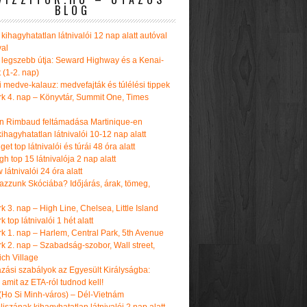
BLOG
kihagyhatatlan látnivalói 12 nap alatt autóval
val
 legszebb útja: Seward Highway és a Kenai-
t (1-2. nap)
i medve-kalauz: medvefajták és túlélési tippek
k 4. nap – Könyvtár, Summit One, Times
n Rimbaud feltámadása Martinique-en
ihagyhatatlan látnivalói 10-12 nap alatt
get top látnivalói és túrái 48 óra alatt
h top 15 látnivalója 2 nap alatt
látnivalói 24 óra alatt
tazzunk Skóciába? Időjárás, árak, tömeg,
 3. nap – High Line, Chelsea, Little Island
 top látnivalói 1 hét alatt
k 1. nap – Harlem, Central Park, 5th Avenue
k 2. nap – Szabadság-szobor, Wall street,
ch Village
azási szabályok az Egyesült Királyságba:
amit az ETA-ról tudnod kell!
(Ho Si Minh-város) – Dél-Vietnám