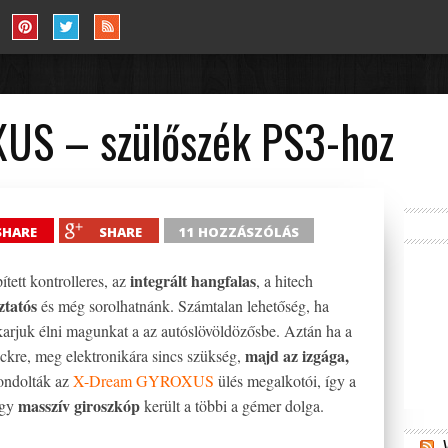
US – szülőszék PS3-hoz
SHARE
SHARE
11 HOZZÁSZÓLÁS
integrált hangfalas
ített kontrolleres, az
, a hitech
ztatós
és még sorolhatnánk. Számtalan lehetőség, ha
karjuk élni magunkat a az autóslövöldözősbe. Aztán ha a
majd az izgága,
backre, meg elektronikára sincs szükség,
ondolták az
X-Dream GYROXUS
ülés megalkotói, így a
masszív giroszkóp
egy
került a többi a gémer dolga.