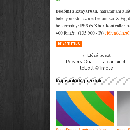
Bedőlni a kanyarban
lá
, hátrarántani a
belenyomódni az ülésbe, amikor X-Fight
PS3 és Xbox kontroller
botkormány:
be
400 fontért (135 900,- Ft)
előrendelhető
RELATED ITEMS
← Előző poszt
PowerV Quad – Tálcán kínált
töltött Wiimote
Kapcsolódó posztok
SuperScreen 6 méteres kültéri
Antec S