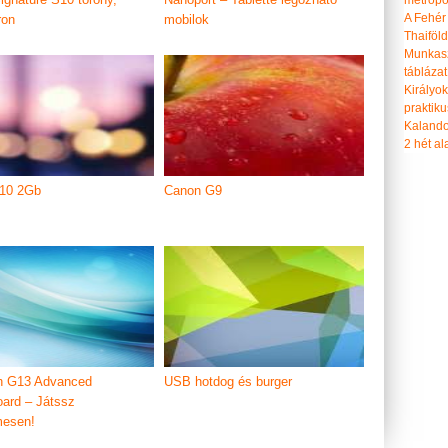
metropol
A Fehér
ron
mobilok
Thaiföl
Munkasz
táblázat
Királyo
praktiku
Kalando
2 hét ala
T10 2Gb
Canon G9
h G13 Advanced
USB hotdog és burger
ard – Játssz
mesen!