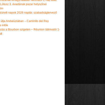
iszának kihagyhatatlan látnivalói 2 nap alatt
 Lótusz 3. évadának pazar helyszínei
dön
üneti napok 2026 naptár, szabadságtervező
k útja Andalúziában – Caminito del Rey
s infók
zás a Bourbon szigeten – Réunion látnivalói 1-
tt