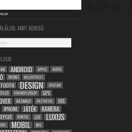
TELEK
ALÁLOD, AMIT KERESŐ
CLOUD
ANDROID
4K
APPLE
AUDIO
Ó
BICIKLI
BILLENTYŰZET
DESIGN
ETOOTH
DIGICAM
GPS
ÉPEZŐ
FÉNYKÉPEZŐGÉP
DVER
IOS
HÁZIMOZI
HÁZTARTÁS
JÁTÉK
KAMERA
IPHONE
LUXUS
EPCIÓ
LED
KONZOL
MOBIL
NFC
IXEL