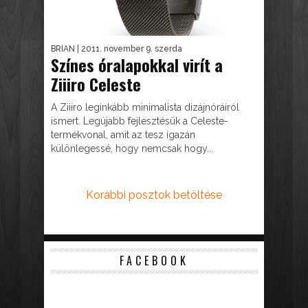
BRIAN
| 2011. november 9. szerda
Színes óralapokkal virít a
Ziiiro Celeste
A Ziiiro leginkább minimalista dizájnóráiról
ismert. Legújabb fejlesztésük a Celeste-
termékvonal, amit az tesz igazán
különlegessé, hogy nemcsak hogy...
Korábbi posztok betöltése
FACEBOOK