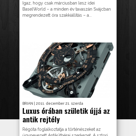
Igaz, hogy csak márciusban lesz idei
BaselWorld – a minden év tavaszán Svájcban
megrendezett óra szakkiállítás – a...
BRIAN
| 2011. december 21. szerda
Luxus órában születik újjá az
antik rejtély
Régóta foglalkoztatja a történészeket az
úgynevezett Antiküthérai szerkezet. A sztori