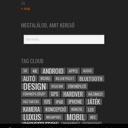
31
« aug
MEGTALÁLOD, AMIT KERESŐ
TAG CLOUD
ANDROID
4K
APPLE
3D
AUDIO
AUTÓ
BLUETOOTH
BICIKLI
BILLENTYŰZET
DESIGN
FÉNYKÉPEZŐ
DIGICAM
HARDVER
GPS
FÉNYKÉPEZŐGÉP
HÁZIMOZI
JÁTÉK
IOS
IPHONE
IPAD
HÁZTARTÁS
KAMERA
KONCEPCIÓ
LED
KONZOL
LUXUS
MOBIL
NFC
MEGAPIXEL
OKOSTELEFON
OKOSÓRA
OUTDOOR