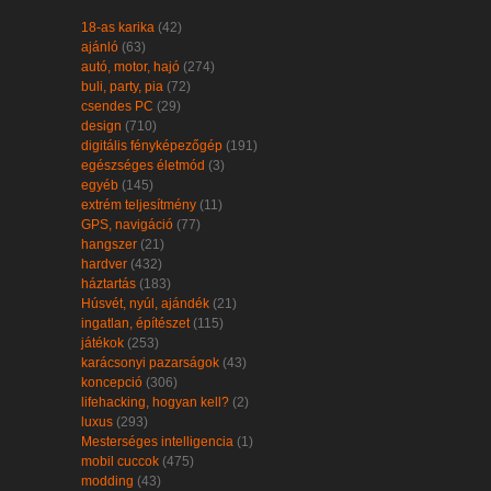
18-as karika
(42)
ajánló
(63)
autó, motor, hajó
(274)
buli, party, pia
(72)
csendes PC
(29)
design
(710)
digitális fényképezőgép
(191)
egészséges életmód
(3)
egyéb
(145)
extrém teljesítmény
(11)
GPS, navigáció
(77)
hangszer
(21)
hardver
(432)
háztartás
(183)
Húsvét, nyúl, ajándék
(21)
ingatlan, építészet
(115)
játékok
(253)
karácsonyi pazarságok
(43)
koncepció
(306)
lifehacking, hogyan kell?
(2)
luxus
(293)
Mesterséges intelligencia
(1)
mobil cuccok
(475)
modding
(43)