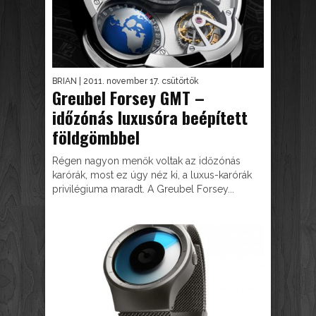
BRIAN
| 2011. november 17. csütörtök
Greubel Forsey GMT –
időzónás luxusóra beépített
földgömbbel
Régen nagyon menők voltak az időzónás
karórák, most ez úgy néz ki, a luxus-karórák
privilégiuma maradt. A Greubel Forsey...