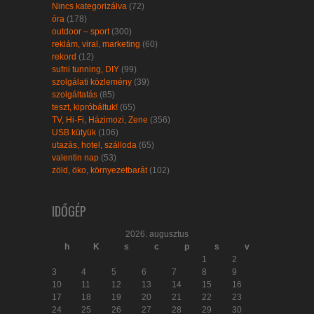
Nincs kategorizálva
(72)
óra
(178)
outdoor – sport
(300)
reklám, viral, marketing
(60)
rekord
(12)
sufni tunning, DIY
(99)
szolgálati közlemény
(39)
szolgáltatás
(85)
teszt, kipróbáltuk!
(65)
TV, Hi-Fi, Házimozi, Zene
(356)
USB kütyük
(106)
utazás, hotel, szálloda
(65)
valentin nap
(53)
zöld, öko, környezetbarát
(102)
IDŐGÉP
2026. augusztus
h
K
s
c
p
s
v
1
2
3
4
5
6
7
8
9
10
11
12
13
14
15
16
17
18
19
20
21
22
23
24
25
26
27
28
29
30