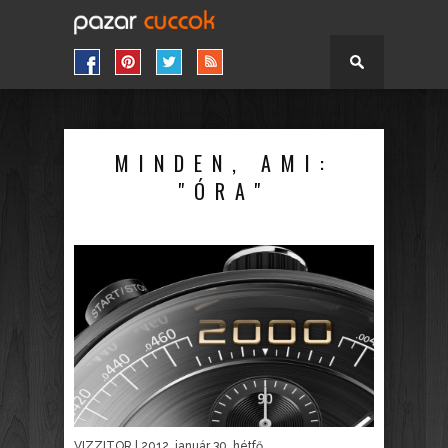
MINDEN, AMI:
"ÓRA"
VIZZITOR
| 2012. január 30. hétfő