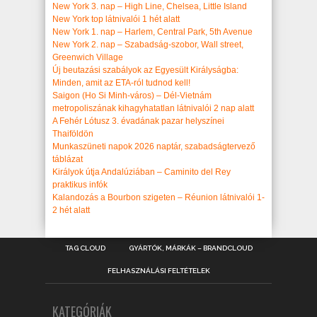
New York 3. nap – High Line, Chelsea, Little Island
New York top látnivalói 1 hét alatt
New York 1. nap – Harlem, Central Park, 5th Avenue
New York 2. nap – Szabadság-szobor, Wall street,
Greenwich Village
Új beutazási szabályok az Egyesült Királyságba:
Minden, amit az ETA-ról tudnod kell!
Saigon (Ho Si Minh-város) – Dél-Vietnám
metropoliszának kihagyhatatlan látnivalói 2 nap alatt
A Fehér Lótusz 3. évadának pazar helyszínei
Thaiföldön
Munkaszüneti napok 2026 naptár, szabadságtervező
táblázat
Királyok útja Andalúziában – Caminito del Rey
praktikus infók
Kalandozás a Bourbon szigeten – Réunion látnivalói 1-
2 hét alatt
TAG CLOUD
GYÁRTÓK, MÁRKÁK – BRANDCLOUD
FELHASZNÁLÁSI FELTÉTELEK
KATEGÓRIÁK