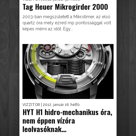
Tag Heuer Mikrogirder 2000
2003-ban megszületett a Mikrotimer, az első
quartz óra mely ezred mp pontossággal volt
képes mérni az időt. Egy...
VIZZITOR
| 2012. január 16. hétfő
HYT H1 hidro-mechanikus óra,
nem éppen vízóra
leolvasóknak…