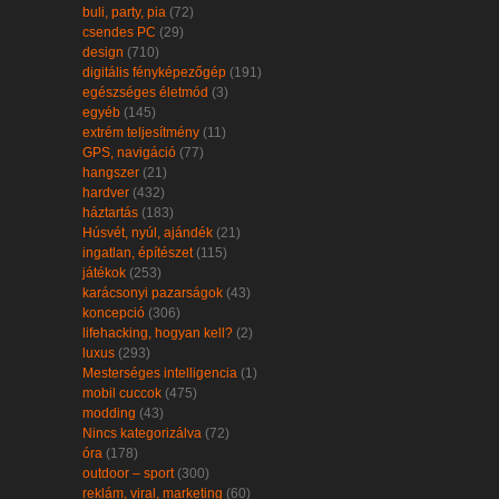
buli, party, pia
(72)
csendes PC
(29)
design
(710)
digitális fényképezőgép
(191)
egészséges életmód
(3)
egyéb
(145)
extrém teljesítmény
(11)
GPS, navigáció
(77)
hangszer
(21)
hardver
(432)
háztartás
(183)
Húsvét, nyúl, ajándék
(21)
ingatlan, építészet
(115)
játékok
(253)
karácsonyi pazarságok
(43)
koncepció
(306)
lifehacking, hogyan kell?
(2)
luxus
(293)
Mesterséges intelligencia
(1)
mobil cuccok
(475)
modding
(43)
Nincs kategorizálva
(72)
óra
(178)
outdoor – sport
(300)
reklám, viral, marketing
(60)