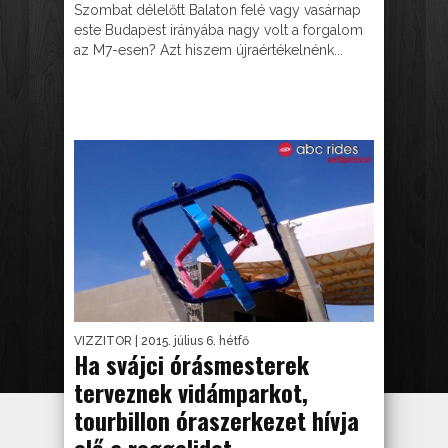
Szombat délelőtt Balaton felé vagy vasárnap
este Budapest irányába nagy volt a forgalom
az M7-esen? Azt hiszem újraértékelnénk...
VIZZITOR
| 2015. július 6. hétfő
Ha svájci órásmesterek
terveznek vidámparkot,
tourbillon óraszerkezet hívja
elő a reggelidet