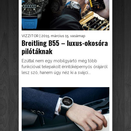
VIZZITOR
| 2015. március 15. vasárnap
Breitling B55 – luxus-okosóra
pilótáknak
Ezúttal nem egy mobilgyártó még több
funkcióval telepakolt érintőképernyős órájáról
lesz szó, hanem úgy néz ki a svájci...