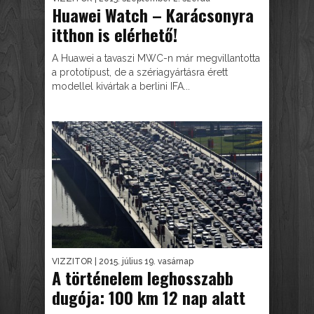
Huawei Watch – Karácsonyra
itthon is elérhető!
A Huawei a tavaszi MWC-n már megvillantotta
a prototípust, de a szériagyártásra érett
modellel kivártak a berlini IFA...
VIZZITOR
| 2015. július 19. vasárnap
A történelem leghosszabb
dugója: 100 km 12 nap alatt