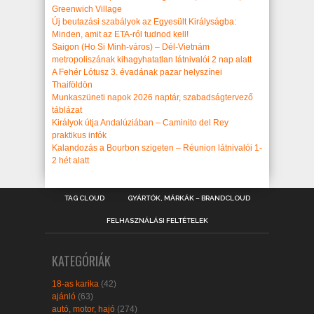
Greenwich Village
Új beutazási szabályok az Egyesült Királyságba:
Minden, amit az ETA-ról tudnod kell!
Saigon (Ho Si Minh-város) – Dél-Vietnám
metropoliszának kihagyhatatlan látnivalói 2 nap alatt
A Fehér Lótusz 3. évadának pazar helyszínei
Thaiföldön
Munkaszüneti napok 2026 naptár, szabadságtervező
táblázat
Királyok útja Andalúziában – Caminito del Rey
praktikus infók
Kalandozás a Bourbon szigeten – Réunion látnivalói 1-
2 hét alatt
TAG CLOUD
GYÁRTÓK, MÁRKÁK – BRANDCLOUD
FELHASZNÁLÁSI FELTÉTELEK
KATEGÓRIÁK
18-as karika
(42)
ajánló
(63)
autó, motor, hajó
(274)