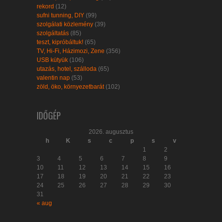
rekord
(12)
sufni tunning, DIY
(99)
szolgálati közlemény
(39)
szolgáltatás
(85)
teszt, kipróbáltuk!
(65)
TV, Hi-Fi, Házimozi, Zene
(356)
USB kütyük
(106)
utazás, hotel, szálloda
(65)
valentin nap
(53)
zöld, öko, környezetbarát
(102)
IDŐGÉP
2026. augusztus
h
K
s
c
p
s
v
1
2
3
4
5
6
7
8
9
10
11
12
13
14
15
16
17
18
19
20
21
22
23
24
25
26
27
28
29
30
31
« aug