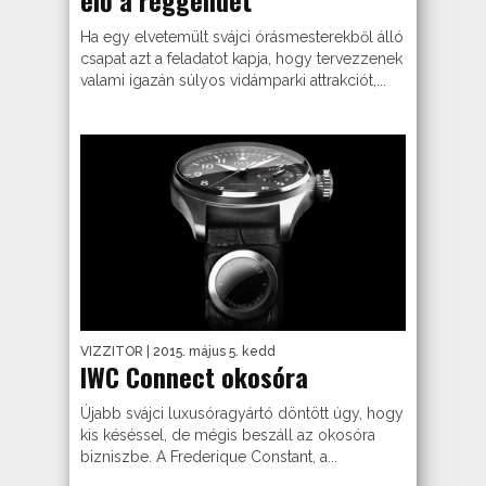
Ha egy elvetemült svájci órásmesterekből álló
csapat azt a feladatot kapja, hogy tervezzenek
valami igazán súlyos vidámparki attrakciót,...
VIZZITOR
| 2015. május 5. kedd
IWC Connect okosóra
Újabb svájci luxusóragyártó döntött úgy, hogy
kis késéssel, de mégis beszáll az okosóra
bizniszbe. A Frederique Constant, a...