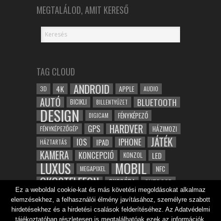
MEGTALÁLOD, AMIT KERESŐ
TAG CLOUD
ANDROID
4K
APPLE
3D
AUDIO
AUTÓ
BLUETOOTH
BICIKLI
BILLENTYŰZET
DESIGN
FÉNYKÉPEZŐ
DIGICAM
HARDVER
GPS
FÉNYKÉPEZŐGÉP
HÁZIMOZI
JÁTÉK
IOS
IPHONE
IPAD
HÁZTARTÁS
KAMERA
KONCEPCIÓ
LED
KONZOL
LUXUS
MOBIL
NFC
MEGAPIXEL
OKOSTELEFON
OKOSÓRA
OUTDOOR
Ez a weboldal cookie-kat és más követési megoldásokat alkalmaz
TABLET
SAMSUNG
SPORT
ROBOT
elemzésekhez, a felhasználói élmény javításához, személyre szabott
WIFI
TESZT
VIDEÓ
VÍZÁLLÓ
ZENE
ZÖLD
hirdetésekhez és a hirdetési csalások felderítéséhez. Az Adatvédelmi
tájékoztatóban részletesen is megtalálhatóak ezek az információk.