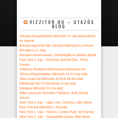
VIZZITOR.HU – UTAZÓS
BLOG
Alaszka kihagyhatatlan látnivalói 12 nap alatt autóval
és hajóval
Alaszka legszebb útja: Seward Highway és a Kenai-
félsziget (1-2. nap)
Alaszkai medve-kalauz: medvefajták és túlélési tippek
New York 4. nap – Könyvtár, Summit One, Times
Square
A Maison Rimbaud feltámadása Martinique-en
Skócia kihagyhatatlan látnivalói 10-12 nap alatt
Skye sziget top látnivalói és túrái 48 óra alatt
Edinburgh top 15 látnivalója 2 nap alatt
Glasgow látnivalói 24 óra alatt
Mikor utazzunk Skóciába? Időjárás, árak, tömeg,
szezon
New York 3. nap – High Line, Chelsea, Little Island
New York top látnivalói 1 hét alatt
New York 1. nap – Harlem, Central Park, 5th Avenue
New York 2. nap – Szabadság-szobor, Wall street,