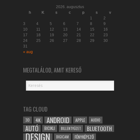
2026. augusztus
h
K
s
c
p
s
v
1
2
3
4
5
6
7
8
9
10
11
12
13
14
15
16
17
18
19
20
21
22
23
24
25
26
27
28
29
30
31
« aug
MEGTALÁLOD, AMIT KERESŐ
TAG CLOUD
ANDROID
4K
APPLE
3D
AUDIO
AUTÓ
BLUETOOTH
BICIKLI
BILLENTYŰZET
DESIGN
FÉNYKÉPEZŐ
DIGICAM