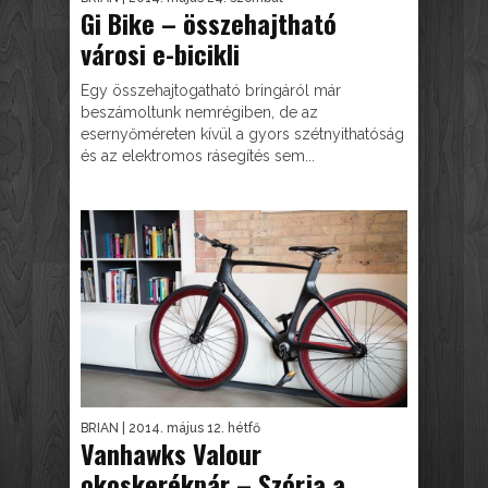
Gi Bike – összehajtható
városi e-bicikli
Egy összehajtogatható bringáról már
beszámoltunk nemrégiben, de az
esernyőméreten kívül a gyors szétnyithatóság
és az elektromos rásegítés sem...
BRIAN
| 2014. május 12. hétfő
Vanhawks Valour
okoskerékpár – Szórja a