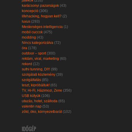
játékok
(253)
karácsonyi pazarságok
(43)
koncepció
(306)
lifehacking, hogyan kell?
(2)
luxus
(293)
Mesterséges intelligencia
(1)
mobil cuccok
(475)
modding
(43)
Nincs kategorizálva
(72)
óra
(178)
outdoor – sport
(300)
reklám, viral, marketing
(60)
rekord
(12)
sufni tunning, DIY
(99)
szolgálati közlemény
(39)
szolgáltatás
(85)
teszt, kipróbáltuk!
(65)
TV, Hi-Fi, Házimozi, Zene
(356)
USB kütyük
(106)
utazás, hotel, szálloda
(65)
valentin nap
(53)
zöld, öko, környezetbarát
(102)
IDŐGÉP