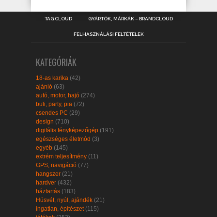
TAG CLOUD
GYÁRTÓK, MÁRKÁK – BRANDCLOUD
FELHASZNÁLÁSI FELTÉTELEK
KATEGÓRIÁK
18-as karika
(42)
ajánló
(63)
autó, motor, hajó
(274)
buli, party, pia
(72)
csendes PC
(29)
design
(710)
digitális fényképezőgép
(191)
egészséges életmód
(3)
egyéb
(145)
extrém teljesítmény
(11)
GPS, navigáció
(77)
hangszer
(21)
hardver
(432)
háztartás
(183)
Húsvét, nyúl, ajándék
(21)
ingatlan, építészet
(115)