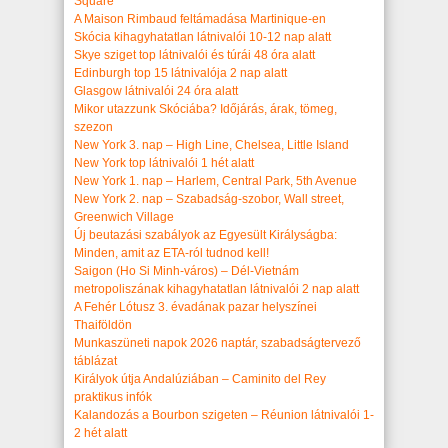
Square
A Maison Rimbaud feltámadása Martinique-en
Skócia kihagyhatatlan látnivalói 10-12 nap alatt
Skye sziget top látnivalói és túrái 48 óra alatt
Edinburgh top 15 látnivalója 2 nap alatt
Glasgow látnivalói 24 óra alatt
Mikor utazzunk Skóciába? Időjárás, árak, tömeg,
szezon
New York 3. nap – High Line, Chelsea, Little Island
New York top látnivalói 1 hét alatt
New York 1. nap – Harlem, Central Park, 5th Avenue
New York 2. nap – Szabadság-szobor, Wall street,
Greenwich Village
Új beutazási szabályok az Egyesült Királyságba:
Minden, amit az ETA-ról tudnod kell!
Saigon (Ho Si Minh-város) – Dél-Vietnám
metropoliszának kihagyhatatlan látnivalói 2 nap alatt
A Fehér Lótusz 3. évadának pazar helyszínei
Thaiföldön
Munkaszüneti napok 2026 naptár, szabadságtervező
táblázat
Királyok útja Andalúziában – Caminito del Rey
praktikus infók
Kalandozás a Bourbon szigeten – Réunion látnivalói 1-
2 hét alatt