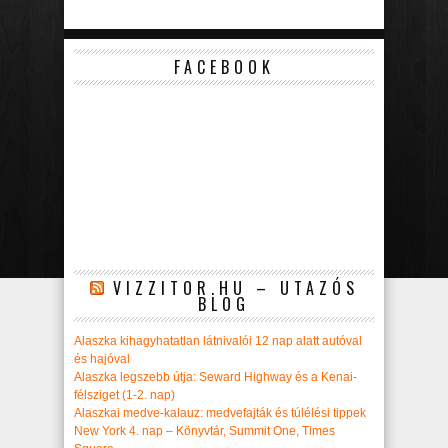
FACEBOOK
VIZZITOR.HU – UTAZÓS
BLOG
Alaszka kihagyhatatlan látnivalói 12 nap alatt autóval
és hajóval
Alaszka legszebb útja: Seward Highway és a Kenai-
félsziget (1-2. nap)
Alaszkai medve-kalauz: medvefajták és túlélési tippek
New York 4. nap – Könyvtár, Summit One, Times