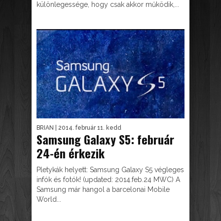
különlegessége, hogy csak akkor működik,...
BRIAN
| 2014. február 11. kedd
Samsung Galaxy S5: február
24-én érkezik
Pletykák helyett: Samsung Galaxy S5 végleges
infók és fotók! (updated: 2014.feb.24 MWC) A
Samsung már hangol a barcelonai Mobile
World...